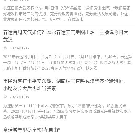
长江日报大武汉客户端1月6日讯（记者杨丝涵 通讯员谢铭辉）“我们要更
好地发挥市场广阔的优势，充分释放内需潜能，充分激活发展动能，让企
业发展的信心强起来。”1月6日中午，在武汉市
春运首周天气如何？2023春运天气地图出炉丨主播说今日大
武汉
2023-01-06
2023年春运将于明日（1月7日）正式开启，2月15日结束，共40天。春运第
一周（1月7日至1月11日）我国各地天气如何？会不会出现高影响天气？春
运路上如何做好防范？2023春运天气地图出炉，快来看
市民游客打卡平安东湖：湖南妹子直呼武汉警察“嘎嘎帅”，
小朋友长大后也想当警察
2023-01-06
为迎接第三个“110”中国人民警察节，展示“汉警”队伍形象，加强警民联
系。2023月1月6日下午4点，东湖公安分局在东湖绿道湖光序曲驿站和湖心
岛帆船基地成功举办“共建共享人民乐
童话城堡里尽享“鲜花自由”