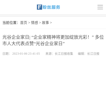
导
航
首页
当前位置：
首页
>
情感
>
故事
>
科技
光谷企业家日| “企业家精神将更加绽放光彩！” 多位
娱乐
市人大代表点赞“光谷企业家日”
汽车
日期：
2023-01-06 23:41:05
来源：长江日报收集
编辑：长江日报
体育
财经
旅游
育儿