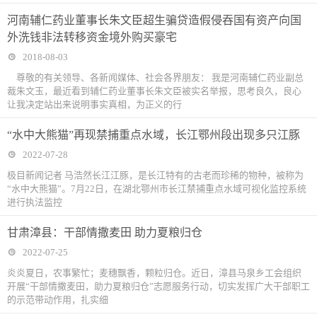
河南辅仁药业董事长朱文臣超生骗贷造假侵吞国有资产向国
外洗钱非法转移资金境外购买豪宅
2018-08-03
尊敬的有关领导、各新闻媒体、社会各界朋友： 我是河南辅仁药业副总
裁朱文玉，最近看到辅仁药业董事长朱文臣被实名举报，思考良久，良心
让我决定站出来说明事实真相，为正义的行
“水中大熊猫”再现禁捕重点水域，长江鄂州段出现多只江豚
2022-07-28
极目新闻记者 马浩然长江江豚，是长江特有的古老而珍稀的物种，被称为
“水中大熊猫”。7月22日，在湖北鄂州市长江禁捕重点水域可视化监控系统
进行执法监控
甘肃漳县：干部情撒麦田 助力夏粮归仓
2022-07-25
炎炎夏日，农事繁忙；麦穗飘香，颗粒归仓。近日，漳县马泉乡工会组织
开展“干部情撒麦田，助力夏粮归仓”志愿服务行动，切实发挥广大干部职工
的示范带动作用，扎实细