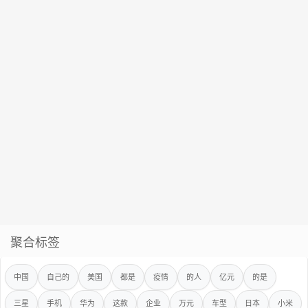
聚合标签
中国
自己的
美国
都是
疫情
的人
亿元
的是
三星
手机
华为
这款
企业
万元
车型
日本
小米