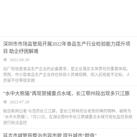
深圳市市场监管局开展2022年食品生产行业检验能力提升项
目 助企纾困解难
2022-06-20
出厂检验是食品生产企业的必备要求，是企业落实主体责任的重要体现。
然而，中小型食品生产企业存在检验人员难招聘、招入后技能不达标、人
员留不住等现实困
“水中大熊猫”再现禁捕重点水域，长江鄂州段出现多只江豚
2022-07-28
极目新闻记者 马浩然长江江豚，是长江特有的古老而珍稀的物种，被称为
“水中大熊猫”。7月22日，在湖北鄂州市长江禁捕重点水域可视化监控系统
进行执法监控
延吉市城管局整治市容市貌 提升城市“颜值”