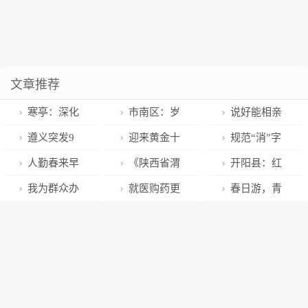
文章推荐
寒亭：深化
市南区：岁
说好能相亲
实施“社区赋
月如诗，细书
5人结果只见
遵义突发9
迎来黄金十
规范“消”字
能、书记赋权”
欢颜
了1位 婚介：
级大风，宴席
年，餐饮供应
号产品市场需
人勤春来早
《陕西省渭
开阳县：红
工程 提升党建
他对女士动手
帐篷被吹翻，
链将出现百亿
多方共治
｜天河湾里春
河保护条例》
白理事会“理”
我为群众办
就医购药更
春日游，青
引领城市基层
动脚
陶瓷店盆罐摔
级巨头
光好
施行：实行生
好红白事
实事丨步步皆
方便快捷 医疗
岛活动指南
治理效能
碎损失数万元
态环境损害责
用心，市北区
资源共享不断
任终身追究制
双山街道党建
推进——京津
引领聚合力护
冀三地异地就