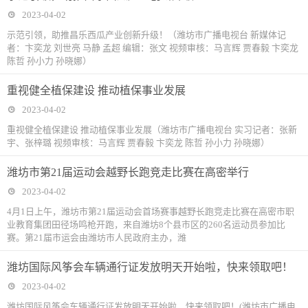
2023-04-02
示范引领，助推昌乐西瓜产业创新升级！（潍坊市广播电视台 新媒体记
者：卞奕龙 刘世亮 马静 孟超 编辑：张文 视频审核：马言辉 贾春毅 卞奕龙
陈哲 孙小力 孙晓娜）
​重视健全植保建设 推动植保事业发展
2023-04-02
重视健全植保建设 推动植保事业发展（潍坊市广播电视台 实习记者：张新
宇、张梓璐 视频审核：马言辉 贾春毅 卞奕龙 陈哲 孙小力 孙晓娜）
潍坊市第21届运动会越野长跑竞走比赛在高密举行
2023-04-02
4月1日上午，潍坊市第21届运动会首场赛事越野长跑竞走比赛在高密市职
业教育集团田径场鸣枪开跑，来自潍坊8个县市区的260名运动员参加比
赛。第21届市运会由潍坊市人民政府主办，潍
​潍坊国际风筝会车辆通行证发放明天开始啦，快来领取吧！
2023-04-02
潍坊国际风筝会车辆通行证发放明天开始啦，快来领取吧！(潍坊市广播电