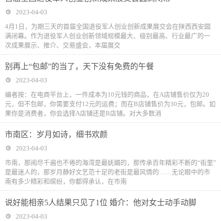
2023-04-03
4月1日，为期三天的首届全国退役军人创业创新成果展交会在陕西西安圆
满闭幕。作为退役军人创业创新领域规模最大、级别最高、行业最广的一
次成果展示、推介、交易盛会，本届展交
别再上“包邮”的当了，天下没有免费的午餐
2023-04-03
编者按：在电商平台上，一件成本为10元钱的商品，在A店铺售价仅为20
元，但不包邮，你需要支付12元的运费；而在B店铺售价为30元，包邮。如
果你是消费者，你会选择A店铺还是B店铺。对大多数消
市南区：岁月如诗，细书欢颜
2023-04-03
市南，那阅尽千遍也不倦的海湾是最妩媚的，那传承百年精彩不断的“街里”
是最迷人的，那岁月静好文艺范十足的老街是最风情的……无论眼中的市
南有多少精彩和缤纷，你都得承认，在市南
说好能相亲5人结果只见了1位 婚介：他对女士动手动脚
2023-04-03