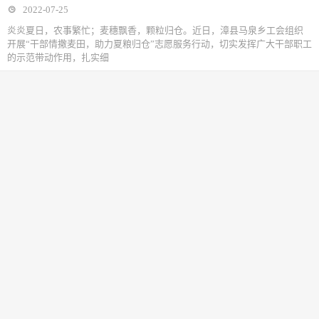
2022-07-25
炎炎夏日，农事繁忙；麦穗飘香，颗粒归仓。近日，漳县马泉乡工会组织
开展“干部情撒麦田，助力夏粮归仓”志愿服务行动，切实发挥广大干部职工
的示范带动作用，扎实细