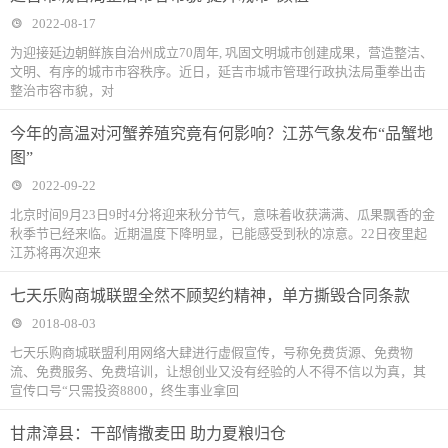
2022-08-17
为迎接延边朝鲜族自治州成立70周年, 巩固文明城市创建成果，营造整洁、
文明、有序的城市市容秩序。近日，延吉市城市管理行政执法局重拳出击
整治市容市貌，对
今年的高温对河蟹养殖究竟有何影响？江苏气象发布“品蟹地
图”
2022-09-22
北京时间9月23日9时4分将迎来秋分节气，意味着收获满满、瓜果飘香的金
秋季节已经来临。近期温度下降明显，已能感受到秋的凉意。22日夜里起
江苏将再次迎来
七天乐购商城联盟全然不顾契约精神，单方撕毁合同条款
2018-08-03
七天乐购商城联盟利用网络大肆进行虚假宣传，号称免费货源、免费物
流、免费服务、免费培训，让想创业又没有经验的人不得不信以为真，其
宣传口号“只需投资8800，终生事业拿回
甘肃漳县：干部情撒麦田 助力夏粮归仓