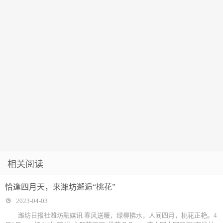
航辖区平安
医新举措观察
相关阅读
恰逢四月天，来潍坊邂逅“桃花”
2023-04-03
潍坊日报社潍坊融媒讯 春风送暖，绿柳拂水，人间四月，桃花正艳。4