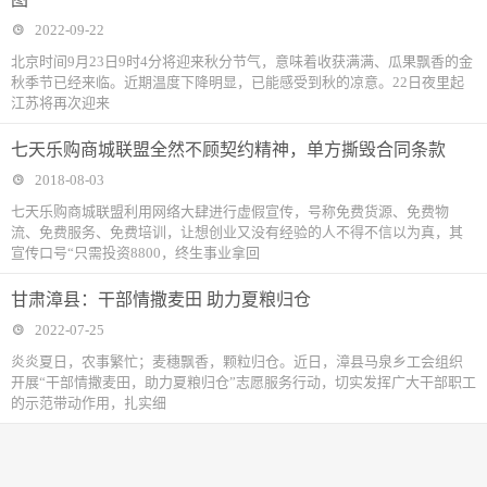
2022-09-22
北京时间9月23日9时4分将迎来秋分节气，意味着收获满满、瓜果飘香的金
秋季节已经来临。近期温度下降明显，已能感受到秋的凉意。22日夜里起
江苏将再次迎来
七天乐购商城联盟全然不顾契约精神，单方撕毁合同条款
2018-08-03
七天乐购商城联盟利用网络大肆进行虚假宣传，号称免费货源、免费物
流、免费服务、免费培训，让想创业又没有经验的人不得不信以为真，其
宣传口号“只需投资8800，终生事业拿回
甘肃漳县：干部情撒麦田 助力夏粮归仓
2022-07-25
炎炎夏日，农事繁忙；麦穗飘香，颗粒归仓。近日，漳县马泉乡工会组织
开展“干部情撒麦田，助力夏粮归仓”志愿服务行动，切实发挥广大干部职工
的示范带动作用，扎实细