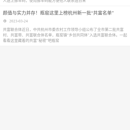
人送上挪车码，使用挪车码能方便他人联系连日来
颜值与实力并存！瓶窑这里上榜杭州新一批“共富名单”
2023-03-24
共富联合体近日，中共杭州市委农村工作领导小组公布了全市第二批共富
村、共富带、共富联合体名单，瓶窑镇“乡创共同体”入选共富联合体。一起
看看这里藏着的共富“秘密”吧瓶窑