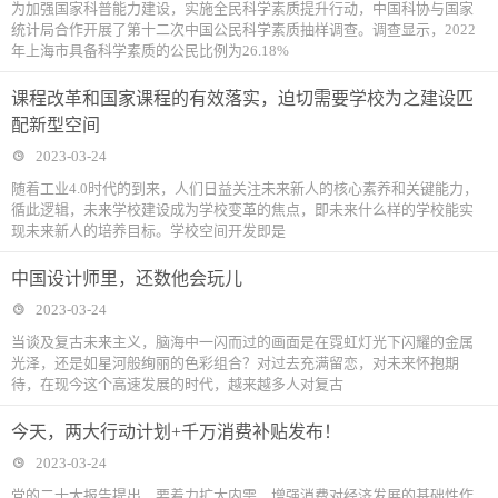
为加强国家科普能力建设，实施全民科学素质提升行动，中国科协与国家
统计局合作开展了第十二次中国公民科学素质抽样调查。调查显示，2022
年上海市具备科学素质的公民比例为26.18%
课程改革和国家课程的有效落实，迫切需要学校为之建设匹
配新型空间
2023-03-24
随着工业4.0时代的到来，人们日益关注未来新人的核心素养和关键能力，
循此逻辑，未来学校建设成为学校变革的焦点，即未来什么样的学校能实
现未来新人的培养目标。学校空间开发即是
中国设计师里，还数他会玩儿
2023-03-24
当谈及复古未来主义，脑海中一闪而过的画面是在霓虹灯光下闪耀的金属
光泽，还是如星河般绚丽的色彩组合？对过去充满留恋，对未来怀抱期
待，在现今这个高速发展的时代，越来越多人对复古
今天，两大行动计划+千万消费补贴发布！
2023-03-24
党的二十大报告提出，要着力扩大内需，增强消费对经济发展的基础性作