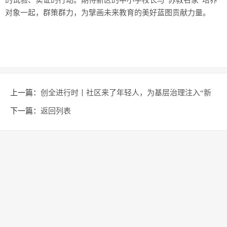
的试验、实证的行动。期待新区的中小学校长与“苏教名家”培养
对象一起，群策群力，为擘画未来教育的美好蓝图贡献力量。
上一篇：
创全进行时丨社区来了年轻人，为基层治理注入“新
活力”
下一篇：
返回列表