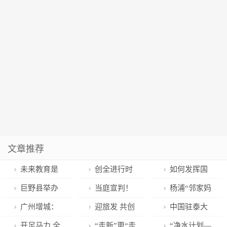
文章推荐
未来教育是
创全进行时
如何发挥国
什么样？南京
丨社区来了年
有企业在区域
巨野县举办
当庭宣判！
杨浦“邻家妈
江北新区带你
轻人，为基层
发展中的“主力
第一季度乡村
全国首例
妈”，让孩子
广州增城：
迎旅发 共创
中国驻泰大
“解锁”
治理注入“新活
军”作用？杨浦
振兴“擂台比
“向阳而生”
稳！确保增城
城 青岛国有企
使馆回应！
开足马力 全
“走新”更“走
“净水计划—