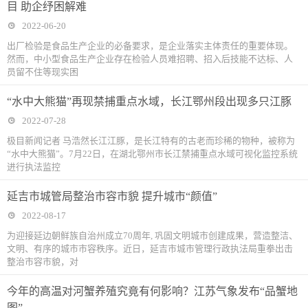
目 助企纾困解难
2022-06-20
出厂检验是食品生产企业的必备要求，是企业落实主体责任的重要体现。
然而，中小型食品生产企业存在检验人员难招聘、招入后技能不达标、人
员留不住等现实困
“水中大熊猫”再现禁捕重点水域，长江鄂州段出现多只江豚
2022-07-28
极目新闻记者 马浩然长江江豚，是长江特有的古老而珍稀的物种，被称为
“水中大熊猫”。7月22日，在湖北鄂州市长江禁捕重点水域可视化监控系统
进行执法监控
延吉市城管局整治市容市貌 提升城市“颜值”
2022-08-17
为迎接延边朝鲜族自治州成立70周年, 巩固文明城市创建成果，营造整洁、
文明、有序的城市市容秩序。近日，延吉市城市管理行政执法局重拳出击
整治市容市貌，对
今年的高温对河蟹养殖究竟有何影响？江苏气象发布“品蟹地
图”