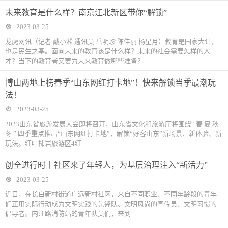
未来教育是什么样？南京江北新区带你“解锁”
2023-03-25
龙虎网讯（记者 戴小淞 通讯员 岳明珍 陈佳丽 杨星月）教育是国家大计，
也是民生之基。面向未来的教育该是什么样？未来的社会需要怎样的人
才？当下的教育者又要为未来教育做哪些准备？
博山两地上榜春季“山东网红打卡地”！快来解锁当季最潮玩
法！
2023-03-25
2023山东省旅游发展大会即将召开，山东省文化和旅游厅将围绕“ 春 夏 秋
冬 ” 四季重点推出“山东网红打卡地”，解锁“好客山东”新场景、新体验、新
玩法。红叶柿岩旅游区4红
创全进行时丨社区来了年轻人，为基层治理注入“新活力”
2023-03-25
近日，在长白新村街道广远新村社区，来自不同职业、不同年龄段的青年
们正用实际行动成为文明实践的先锋队、文明风尚的宣传员、文明习惯的
倡导者。内江路消防站的青年队员们，来到