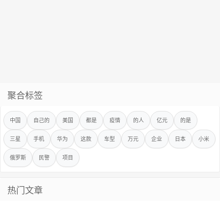
聚合标签
中国
自己的
美国
都是
疫情
的人
亿元
的是
三星
手机
华为
这款
车型
万元
企业
日本
小米
俄罗斯
民警
项目
热门文章