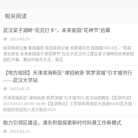
相关阅读
武汉梁子湖畔“花式打卡”，未来家园“花神节”启幕
2023-03-25
极目新闻记者 夏雨摄影 极目新闻记者 肖颢通讯员 成圆圆3月24日，“首届
湖北舒安.未来家园梁子湖花神节”在位于武汉市江夏区梁子湖畔的未来家园
园区开幕。舞台外桃花夭夭，梨花
【地方组团】天津滨海新区“津招纳贤·筑梦滨城”引才城市行
——武汉大学站
2023-03-25
天津滨海新区“津招纳贤·筑梦滨城“引才城市行-武汉站招聘会【宣讲时间】
2023-03-25 09:00~14:00【宣讲地点】工学部体育馆武大选调WAIO武大国
际组织欢迎加入武大就业2023
助力引领区建设，浦东积极探索新时代科普工作新模式
2023-03-25