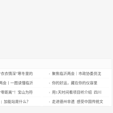
“衣衣情深”寒冬里的
聚焦临沂两会｜市政协委员沈
红霞：与文旅相结合 打造特色亮
两会丨一图读懂临沂
你的好运，藏在你的仪容里
点沂河景观
工作报告
“零距离”！宝山为符
用1天时间看项目听介绍 四川
者建立家庭病床
隆昌市代表委员沉浸式感受发展
 | 加能站是什么？
走进德州非遗 感受中国传统文
新成果
化魅力 “汉语桥”线上团组交流项