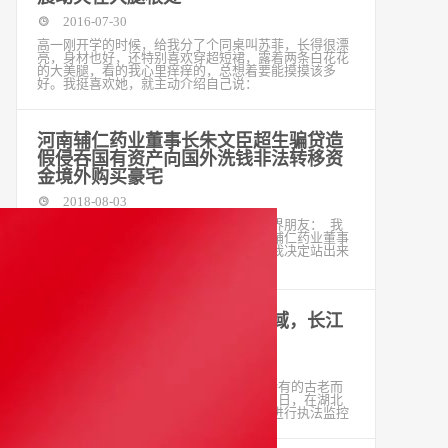
2016-07-30
高一刚开学的时候，给我分了个同桌叫苏菲，长得很漂
亮，身材也好，还特别喜欢穿超短裙，露着两条白花花
的大美腿，看的我心里痒痒的，总想着要能摸摸该多
好。我挺喜欢她，就主动介绍自己说：
河南辅仁药业董事长朱文臣超生骗贷造
假侵吞国有资产向国外洗钱非法转移资
金境外购买豪宅
2018-08-03
尊敬的有关领导、各新闻媒体、社会各界朋友： 我
是河南辅仁药业副总裁朱文玉，最近看到辅仁药业董事
长朱文臣被实名举报，思考良久，良心让我决定站出来
说明事实真相，为正义的行
“水中大熊猫”再现禁捕重点水域，长江
鄂州段出现多只江豚
2022-07-28
极目新闻记者 马浩然长江江豚，是长江特有的古老而
珍稀的物种，被称为“水中大熊猫”。7月22日，在湖北
鄂州市长江禁捕重点水域可视化监控系统进行执法监控