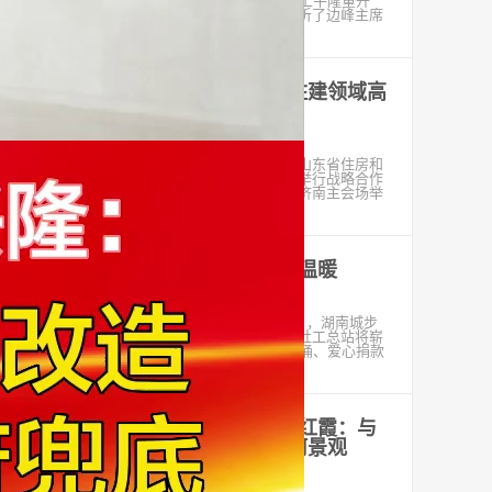
幕。在会后临沂市政协委员张兴隆表示，听了边峰主席
作的报告后深受鼓
“政银企”签约 金融助力山东住建领域高
质量发展
2023-01-06
齐鲁网·闪电新闻1月6日讯 今天下午，山东省住房和
城乡建设系统与招商银行山东省各级分行举行战略合作
协议签署活动。省级和济南市签署活动在济南主会场举
办，其他市有关主
湖南城步“衣衣情深”寒冬里的温暖
2023-01-06
本报讯（通讯员：蒋彩萍 杨金兰）1月5日，湖南城步
民政局、方圆社会工作服务中心党支部、社工总站将崭
新衣物和数双鞋子以及大米4袋、食用油4桶、爱心捐款
500元，共计价值人民币9500元
聚焦临沂两会｜市政协委员沈红霞：与
文旅相结合 打造特色亮点沂河景观
2023-01-06