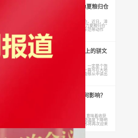
甘肃漳县：干部情撒麦田 助力夏粮归仓
2022-07-25
炎炎夏日，农事繁忙；麦穗飘香，颗粒归仓。近日，漳
县马泉乡工会组织开展“干部情撒麦田，助力夏粮归仓”
志愿服务行动，切实发挥广大干部职工的示范带动作
用，扎实细
观文脉 | 鹤湖新居：写在大地上的骈文
2022-06-15
一个很美的名字。当初为它起这个名字的，一定是个饱
读诗书的人。你看，从空中俯瞰，它就像一篇写在大地
上的骈文，词藻华丽也好，朴素也罢，都能够从中读出
古典的中
今年的高温对河蟹养殖究竟有何影响？
江苏气象发布“品蟹地图”
2022-09-22
北京时间9月23日9时4分将迎来秋分节气，意味着收获
满满、瓜果飘香的金秋季节已经来临。近期温度下降明
显，已能感受到秋的凉意。22日夜里起江苏将再次迎来