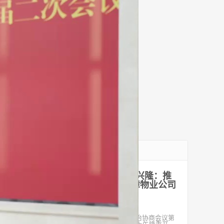
最新文章
聚焦临沂两会｜市政协委员张兴隆：推
进老旧小区改造 政府兜底保障物业公司
良好运转
2023-01-06
齐鲁网·闪电新闻1月6日讯 中国人民政治协商会议第
十六届临沂市委员会第二次会议于1月6日上午隆重开