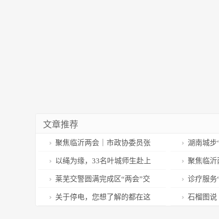
文章推荐
聚焦临沂两会｜市政协委员张
湖南城步
兴隆：推进老旧小区改造 政府兜
温暖
以绳为缘，33名叶城师生赴上
聚焦临沂
底保障物业公司良好运转
海参加冬令营
政协常委会
莱芜交警圆满完成区“两会”交
诊疗服务
通安保任务
合条件的患
关于停电，您想了解的都在这
石榴图说
里