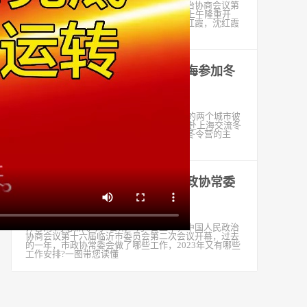
齐鲁网·闪电新闻1月6日讯 中国人民政治协商会议第
十六届临沂市委员会第二次会议于1月6日上午隆重开
幕。会后，记者采访了临沂市政协委员沈红霞，沈红霞
委员介绍了自己今年
以绳为缘，33名叶城师生赴上海参加冬
令营
2023-01-06
一根绳子牵引你我，也把相距5000多公里的两个城市彼
此相连。1月5日，2022年叶城青少年学生赴上海交流冬
令营开营，33名叶城师生来到上海，成为冬令营的主
人。开营仪式在上海体院交流
聚焦临沂两会丨一图读懂临沂政协常委
会工作报告
2023-01-06
齐鲁网·闪电新闻1月6日讯 1月6日上午，中国人民政治
协商会议第十六届临沂市委员会第二次会议开幕，过去
的一年，市政协常委会做了哪些工作，2023年又有哪些
工作安排?一图带您读懂