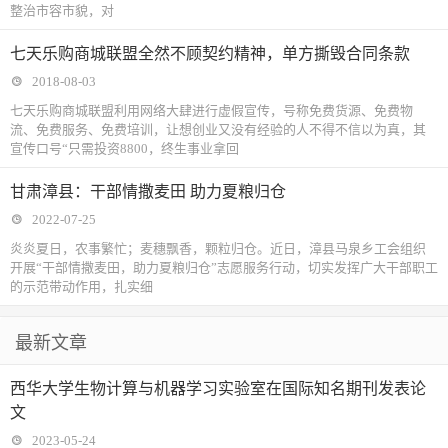
整治市容市貌，对
七天乐购商城联盟全然不顾契约精神，单方撕毁合同条款
2018-08-03
七天乐购商城联盟利用网络大肆进行虚假宣传，号称免费货源、免费物
流、免费服务、免费培训，让想创业又没有经验的人不得不信以为真，其
宣传口号“只需投资8800，终生事业拿回
甘肃漳县：干部情撒麦田 助力夏粮归仓
2022-07-25
炎炎夏日，农事繁忙；麦穗飘香，颗粒归仓。近日，漳县马泉乡工会组织
开展“干部情撒麦田，助力夏粮归仓”志愿服务行动，切实发挥广大干部职工
的示范带动作用，扎实细
最新文章
西华大学生物计算与机器学习实验室在国际知名期刊发表论
文
2023-05-24