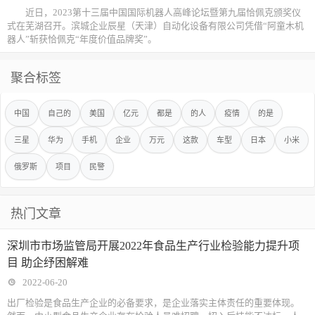
近日，2023第十三届中国国际机器人高峰论坛暨第九届恰佩克颁奖仪
式在芜湖召开。滨城企业辰星（天津）自动化设备有限公司凭借“阿童木机
器人”斩获恰佩克“年度价值品牌奖”。
聚合标签
中国
自己的
美国
亿元
都是
的人
疫情
的是
三星
华为
手机
企业
万元
这款
车型
日本
小米
俄罗斯
项目
民警
热门文章
深圳市市场监管局开展2022年食品生产行业检验能力提升项
目 助企纾困解难
2022-06-20
出厂检验是食品生产企业的必备要求，是企业落实主体责任的重要体现。