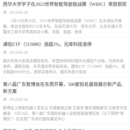
西华大学学子在2023世界智能驾驶挑战赛（WIDC）荣获铜奖
幕！
运动会
阳市国资委积
桥”
绎“当代山海
2023-05-24
极开展国资国
经”
5月19日至20日，2023世界智能驾驶挑战赛（WIDC）在天津拉开帷
幕。来自全国的约150支车队，包括天津大学、清华大学、北京交通大学、
企“科技周”活
重庆工商大学等高校及小鹏、百度、极狐、蔚来
动
通信ETF（515880）涨超2%，光库科技涨停
2023-05-24
国内多款大型语言模型发布，有望持续利好国内光通信产业链。光库科技
涨停，通鼎互联、天孚通信等多股高涨。通信ETF（515880）涨超2%，成
交额超8000万元。德邦证券表示，国内多款大型语
第八届广东智博会在东莞开幕，500家知名展商展示新产品、
新方案
2023-05-24
智博会上智能机器人受关注 羊城晚报记者 王俊伟 摄羊城晚报讯 记者李洪宝
报道：5月23日，第八届广东国际机器人及智能装备博览会（以下简称“智
博会”）在东莞广东现代国际展览中心