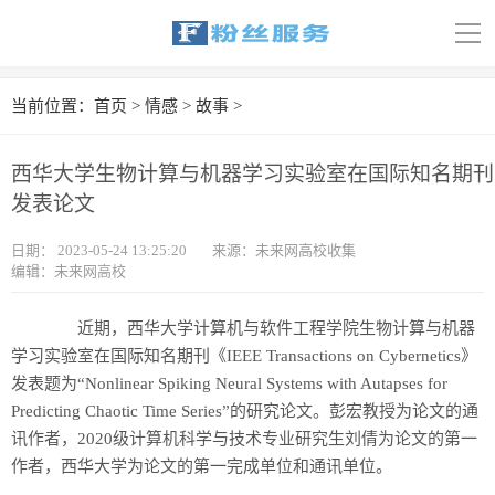
导
航
首页
当前位置：
首页
>
情感
>
故事
>
科技
西华大学生物计算与机器学习实验室在国际知名期刊
娱乐
发表论文
汽车
日期：
2023-05-24 13:25:20
来源：未来网高校收集
编辑：未来网高校
体育
近期，西华大学计算机与软件工程学院生物计算与机器
财经
学习实验室在国际知名期刊《IEEE Transactions on Cybernetics》
发表题为“Nonlinear Spiking Neural Systems with Autapses for
旅游
Predicting Chaotic Time Series”的研究论文。彭宏教授为论文的通
讯作者，2020级计算机科学与技术专业研究生刘倩为论文的第一
育儿
作者，西华大学为论文的第一完成单位和通讯单位。