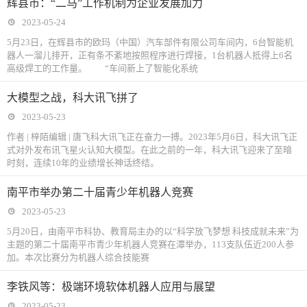
辉县市：“二马”工作机制为企业发展加力
2023-05-24
5月23日，在辉县市的欧玛（中国）汽车部件有限公司车间内，6台智能机
器人一溜儿排开，正有条不紊地按照程序进行焊接，1台机器人抵得上6名
高级焊工的工作量。 “车间新上了智能化系统
大模型之战，科大讯飞拼了
2023-05-23
作者 | 梓陌编辑 | 唐飞科大讯飞正在奋力一搏。2023年5月6日，科大讯飞正
式对外发布讯飞星火认知大模型。在此之前的一年，科大讯飞迎来了至暗
时刻，连续10年的业绩增长神话终结。
南平市举办第二十届青少年机器人竞赛
2023-05-23
5月20日，由南平市科协、教育局主办的以“科学放飞梦想 科技成就未来”为
主题的第二十届南平市青少年机器人竞赛在潭举办，113支队伍近200人参
加。本次比赛分为机器人综合技能赛
李铁风等：极端环境软体机器人应用与展望
2023-05-23