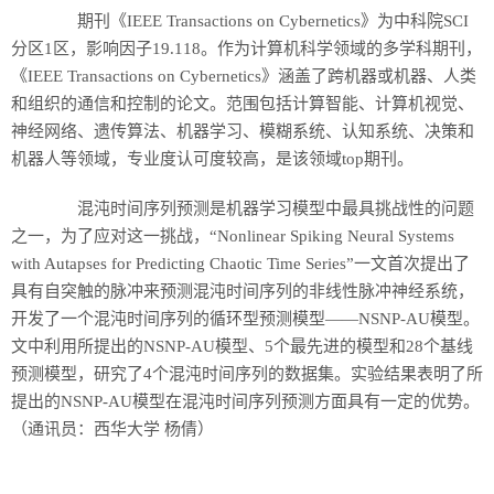
历史
期刊《IEEE Transactions on Cybernetics》为中科院SCI
分区1区，影响因子19.118。作为计算机科学领域的多学科期刊，
美食
《IEEE Transactions on Cybernetics》涵盖了跨机器或机器、人类
和组织的通信和控制的论文。范围包括计算智能、计算机视觉、
军事
神经网络、遗传算法、机器学习、模糊系统、认知系统、决策和
机器人等领域，专业度认可度较高，是该领域top期刊。
国际
混沌时间序列预测是机器学习模型中最具挑战性的问题
情感
之一，为了应对这一挑战，“Nonlinear Spiking Neural Systems
with Autapses for Predicting Chaotic Time Series”一文首次提出了
故事
美文
具有自突触的脉冲来预测混沌时间序列的非线性脉冲神经系统，
开发了一个混沌时间序列的循环型预测模型——NSNP-AU模型。
文中利用所提出的NSNP-AU模型、5个最先进的模型和28个基线
预测模型，研究了4个混沌时间序列的数据集。实验结果表明了所
提出的NSNP-AU模型在混沌时间序列预测方面具有一定的优势。
（通讯员：西华大学 杨倩）