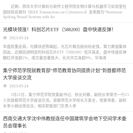
近期，西华大学计算机与软件工程学院生物计算与机器学习实验室在
国际知名期刊《IEEE Transactions on Cybernetics》发表题为“Nonlinear
Spiking Neural Systems with Au
光模块领涨！科创芯片ETF（588200）盘中快速反弹！
2023-05-24
早盘权重走弱，光模块逆势崛起，光芯片概念股纷纷走强，算力赛道集体
回血，近期回调明显的科创芯片ETF（588200）低开高走，盘中快速反弹
翻红并涨超1%，成交量显著放大，长光华芯涨超9%，华海清
集宁师范学院就教育部“师范教育协同提质计划”到首都师范
大学座谈交流
2023-05-24
5月22日，集宁师范学院党委副书记、校长刘春，副校长李景杰一行15
人到首都师范大学座谈交流。首都师范大学校长方复全，党委常委、副校
长李小娟出席会议，相关职能部门负责人参
西南交通大学沈中伟教授连任中国建筑学会地下空间学术委
员会理事长