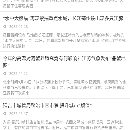
然而，中小型食品生产企业存在检验人员难招聘、招入后技能不达标、人
员留不住等现实困
“水中大熊猫”再现禁捕重点水域，长江鄂州段出现多只江豚
2022-07-28
极目新闻记者 马浩然长江江豚，是长江特有的古老而珍稀的物种，被称为
“水中大熊猫”。7月22日，在湖北鄂州市长江禁捕重点水域可视化监控系统
进行执法监控
今年的高温对河蟹养殖究竟有何影响？江苏气象发布“品蟹地
图”
2022-09-22
北京时间9月23日9时4分将迎来秋分节气，意味着收获满满、瓜果飘香的金
秋季节已经来临。近期温度下降明显，已能感受到秋的凉意。22日夜里起
江苏将再次迎来
延吉市城管局整治市容市貌 提升城市“颜值”
2022-08-17
为迎接延边朝鲜族自治州成立70周年, 巩固文明城市创建成果，营造整洁、
文明、有序的城市市容秩序。近日，延吉市城市管理行政执法局重拳出击