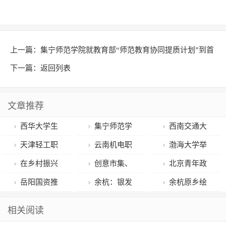
上一篇：
集宁师范学院就教育部“师范教育协同提质计划”到首
都师范大学座谈交流
下一篇：
返回列表
文章推荐
西华大学生
集宁师范学
西南交通大
物计算与机器
院就教育部“师
学沈中伟教授
天津轻工职
云南机电职
渤海大学举
学习实验室在
范教育协同提
连任中国建筑
业技术学院服
业技术学院召
行学生社团巡
在乡村振兴
创意市集、
北京青年政
国际知名期刊
质计划”到首都
学会地下空间
装设计学子毕
开智慧校园行
礼活动暨社团
中展现青年风
亚运体验……
治学院师生参
岳阳国资推
余杭：银发
余杭原乡绘
发表论文
师范大学座谈
学术委员会理
业时装秀活动
动规划汇报会
嘉年华文艺汇
采
余杭文化创意
加首都高校第
动数字赋能企
共富工坊 架起
制《浙地山海
相关阅读
交流
事长
举行
演
生活周即将开
61届学生田径
业转型——岳
家门口的“致富
百灵舆图》演