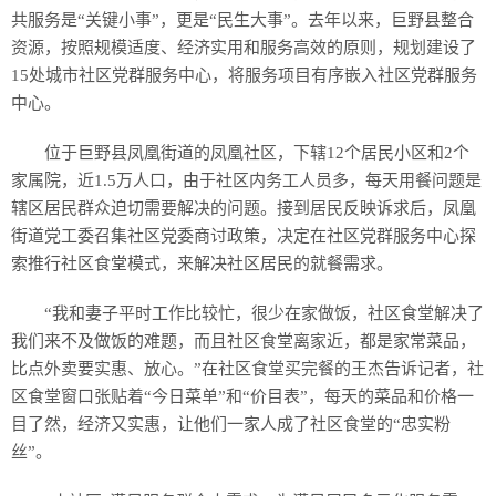
历史
共服务是“关键小事”，更是“民生大事”。去年以来，巨野县整合
资源，按照规模适度、经济实用和服务高效的原则，规划建设了
美食
15处城市社区党群服务中心，将服务项目有序嵌入社区党群服务
中心。
军事
位于巨野县凤凰街道的凤凰社区，下辖12个居民小区和2个
国际
家属院，近1.5万人口，由于社区内务工人员多，每天用餐问题是
辖区居民群众迫切需要解决的问题。接到居民反映诉求后，凤凰
情感
街道党工委召集社区党委商讨政策，决定在社区党群服务中心探
索推行社区食堂模式，来解决社区居民的就餐需求。
故事
美文
“我和妻子平时工作比较忙，很少在家做饭，社区食堂解决了
我们来不及做饭的难题，而且社区食堂离家近，都是家常菜品，
比点外卖要实惠、放心。”在社区食堂买完餐的王杰告诉记者，社
区食堂窗口张贴着“今日菜单”和“价目表”，每天的菜品和价格一
目了然，经济又实惠，让他们一家人成了社区食堂的“忠实粉
丝”。