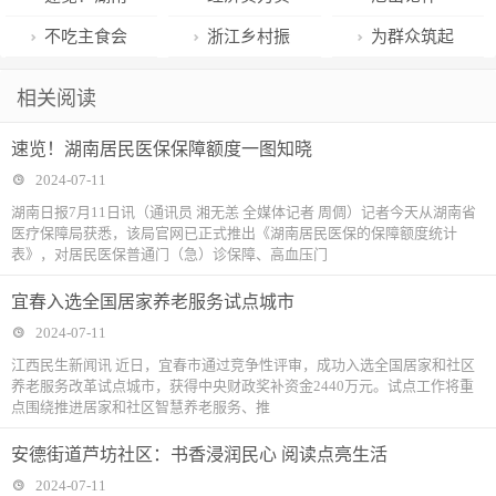
信用信息公示
新加坡副总理
阳贤官镇全民
连接用软管、
作
居民医保保障
现历史性跃升
么？
不吃主食会
浙江乡村振
为群众筑起
系统完成升级
王瑞杰盛赞|粤
安全素养提升
燃气紧急切断
额度一图知晓
导致全身糜
兴领域最高荣
健康屏障！多
相关阅读
改造
剧出海
见实效
阀实施强制性
烂？营养专家
誉！这27个地
级联动做好安
速览！湖南居民医保保障额度一图知晓
产品认证
为你提供一份
方捧回“神农
置点医疗卫生
2024-07-11
科学饮食法
鼎”
保障工作
湖南日报7月11日讯（通讯员 湘无恙 全媒体记者 周倜）记者今天从湖南省
医疗保障局获悉，该局官网已正式推出《湖南居民医保的保障额度统计
表》，对居民医保普通门（急）诊保障、高血压门
宜春入选全国居家养老服务试点城市
2024-07-11
江西民生新闻讯 近日，宜春市通过竞争性评审，成功入选全国居家和社区
养老服务改革试点城市，获得中央财政奖补资金2440万元。试点工作将重
点围绕推进居家和社区智慧养老服务、推
安德街道芦坊社区：书香浸润民心 阅读点亮生活
2024-07-11