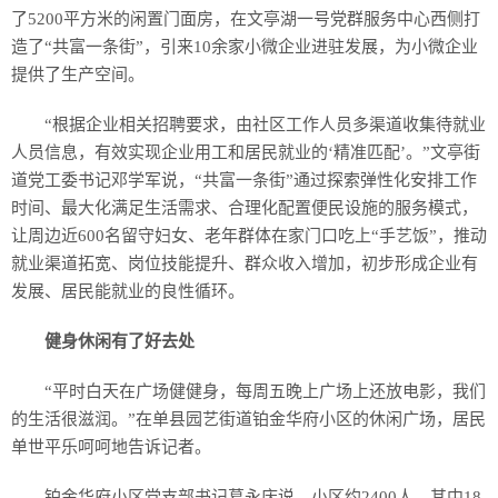
了5200平方米的闲置门面房，在文亭湖一号党群服务中心西侧打
造了“共富一条街”，引来10余家小微企业进驻发展，为小微企业
提供了生产空间。
“根据企业相关招聘要求，由社区工作人员多渠道收集待就业
人员信息，有效实现企业用工和居民就业的‘精准匹配’。”文亭街
道党工委书记邓学军说，“共富一条街”通过探索弹性化安排工作
时间、最大化满足生活需求、合理化配置便民设施的服务模式，
让周边近600名留守妇女、老年群体在家门口吃上“手艺饭”，推动
就业渠道拓宽、岗位技能提升、群众收入增加，初步形成企业有
发展、居民能就业的良性循环。
健身休闲有了好去处
“平时白天在广场健健身，每周五晚上广场上还放电影，我们
的生活很滋润。”在单县园艺街道铂金华府小区的休闲广场，居民
单世平乐呵呵地告诉记者。
铂金华府小区党支部书记葛永庆说，小区约2400人，其中18