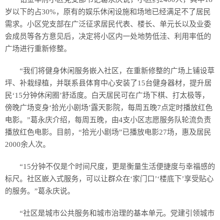
岁以下的占30%，原有的娱乐休闲设施和场地已经满足不了居民
需求。小区党支部在广泛征求居民代表、楼长、单元长以及业委
会成员等各方意见后，决定将小区内一处地势低洼、利用率低的
广场进行重新修整。
“我们将健身休闲服务嵌入社区，在重新修整的广场上铺设草
坪、补栽绿植，并联系县体育中心安装了15台健身器材，提升居
民‘15分钟休闲圈’舒适度。白天居民可在广场下棋、打太极等，
傍晚广场变身‘拾光小剧场’露天影院，每周五晚7点定时播放红色
电影。”葛永庆介绍，每周五晚，由4支小区志愿服务队轮流负责
播放红色电影。目前，“拾光小剧场”已播放电影27场，惠及居民
2000余人次。
“15分钟不仅是个时间尺度，更是衡量生活便捷度与幸福感的
标尺。社区嵌入式服务，可以让群众在‘家门口’‘楼底下’享受贴心
的服务。”葛永庆说。
“社区是城市公共服务和城市治理的基本单元。党建引领城市