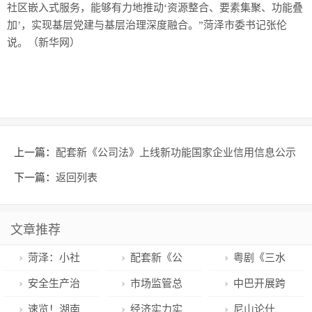
社区嵌入式服务，能够有力地推动‘资源整合、要素集聚、功能叠
加’，实现基层党建与基层治理深度融合。”菏泽市委书记张伦
说。（新华网）
上一篇：
配套新《公司法》上线新功能国家企业信用信息公示
系统完成升级改造
下一篇：
返回列表
文章推荐
菏泽：小社
配套新《公
粤剧《三水
区服务民生大
司法》上线新
女儿·红头巾》
安全生产治
市场监管总
中巴开展跨
需求
功能国家企业
狮城演出，获
本攻坚 江苏沭
局对燃气用具
境牛肉追溯合
速览！湖南
经济实力实
尼山论什