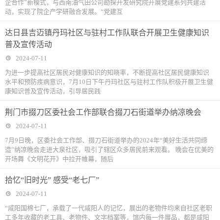
企合作”新模式，与西南油气田公司勘探开发研究院开展党建系列共建活
动，实现了院企产学研融合发展。“党建互
达日县吉迈镇丹玛社区与驻村工作队联合开展卫生健康知识
普及宣传活动
2024-07-11
为进一步提高社区居民对健康知识的知晓率，不断提高社区居民健康知识
水平和预防疾病意识，7月10日下午丹玛社区与驻村工作队积极开展卫生健
康知识普及宣传活动，引导居民践
荆门市掇刀区委社会工作部联合掇刀石街道举办纳凉晚会
2024-07-11
7月9日晚，区委社会工作部、掇刀石街道举办的2024年“美好生活共同缔
造”纳凉晚会走进大泉社区，吸引了辖区众多居民前来观看。 晚会在优美的
开场舞《文明花开》中拉开帷幕，随后
拾忆“旧时光” 感受“老七厂”
2024-07-11
“咸阳国棉七厂，承载了一代咸阳人的记忆，展出的老物件均来自社区老职
工多年收藏的老工具、老物件、文字档案等，馆内每一件展品，都是咸阳