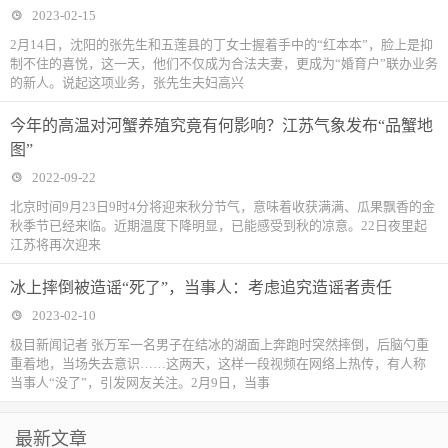
2023-02-15
2月14日，沈阳的张先生和五莲县的丁女士握着手中的“红本本”，脸上是抑
制不住的喜悦，这一天，他们不仅成为合法夫妻，更成为“婚育户”联办业务
的新人。说起这项业务，张先生夫妇高兴
今年的高温对河蟹养殖究竟有何影响？江苏气象发布“品蟹地
图”
2022-09-22
北京时间9月23日9时4分将迎来秋分节气，意味着收获满满、瓜果飘香的金
秋季节已经来临。近期温度下降明显，已能感受到秋的凉意。22日夜里起
江苏将再次迎来
冰上摔倒被造谣“死了”，当事人：考虑追究造谣者责任
2023-02-10
极目新闻记者 张万军一名男子在结冰的湖面上奔跑时突然摔倒，后脑勺重
重着地，当场失去意识……这两天，这样一段视频在网络上热传，有人称
当事人“没了”，引发网友关注。2月9日，当事
最新文章