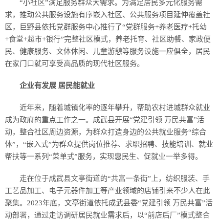
“小社区”满足服务群众大需求。为满足居民多元化服务需
求，推动公共服务设施有序嵌入社区、公共服务项目延伸覆盖社
区，巨野县依托党群服务中心推行了“党群服务+养老医疗+托幼
+食堂+超市+银行”完整社区模式，养老托育、社区助餐、家政便
民、健康服务、文体休闲、儿童游憩等服务设施一应俱全，居民
在家门口就可享受高品质的现代社区服务。
企业有发展 居民能就业
近年来，随着城镇化率的逐年攀升，帮助农村进城群众就业
成为政府的重点工作之一。成武县开展“党建引领 万民共富”活
动，整合社区周边资源，为群众打造身边的公共就业服务“综合
体”，“嵌入式”为群众提供岗位推荐、求职招聘、技能培训、就业
帮扶等一系列“菜单式”服务，实现惠民生、促就业一举多得。
走在位于成武县文亭街道的“共富一条街”上，纺织服装、手
工艺品加工、电子元器件加工等产业领域的店铺引来不少人在此
聚集。2023年底，文亭街道依托成武县委“党建引领 万民共富”活
动部署，通过走访调研居民就业需求后，以“前店后厂”模式整合