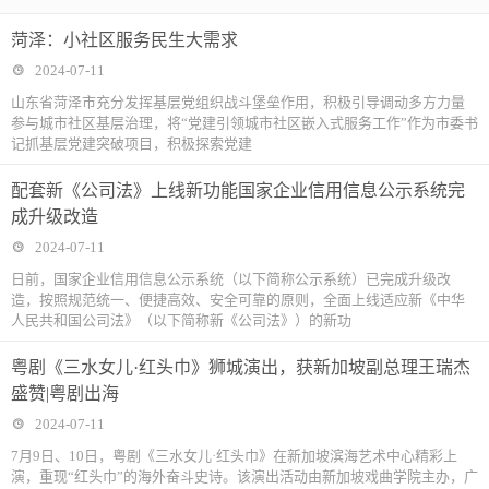
菏泽：小社区服务民生大需求
2024-07-11
山东省菏泽市充分发挥基层党组织战斗堡垒作用，积极引导调动多方力量
参与城市社区基层治理，将“党建引领城市社区嵌入式服务工作”作为市委书
记抓基层党建突破项目，积极探索党建
配套新《公司法》上线新功能国家企业信用信息公示系统完
成升级改造
2024-07-11
日前，国家企业信用信息公示系统（以下简称公示系统）已完成升级改
造，按照规范统一、便捷高效、安全可靠的原则，全面上线适应新《中华
人民共和国公司法》（以下简称新《公司法》）的新功
粤剧《三水女儿·红头巾》狮城演出，获新加坡副总理王瑞杰
盛赞|粤剧出海
2024-07-11
7月9日、10日，粤剧《三水女儿·红头巾》在新加坡滨海艺术中心精彩上
演，重现“红头巾”的海外奋斗史诗。该演出活动由新加坡戏曲学院主办，广