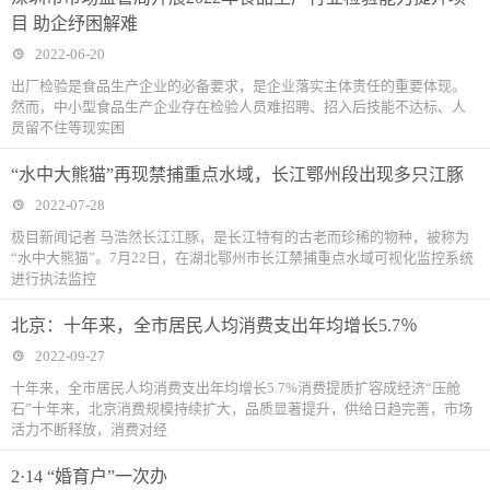
目 助企纾困解难
2022-06-20
出厂检验是食品生产企业的必备要求，是企业落实主体责任的重要体现。
然而，中小型食品生产企业存在检验人员难招聘、招入后技能不达标、人
员留不住等现实困
“水中大熊猫”再现禁捕重点水域，长江鄂州段出现多只江豚
2022-07-28
极目新闻记者 马浩然长江江豚，是长江特有的古老而珍稀的物种，被称为
“水中大熊猫”。7月22日，在湖北鄂州市长江禁捕重点水域可视化监控系统
进行执法监控
北京：十年来，全市居民人均消费支出年均增长5.7％
2022-09-27
十年来，全市居民人均消费支出年均增长5.7%消费提质扩容成经济“压舱
石”十年来，北京消费规模持续扩大，品质显著提升，供给日趋完善，市场
活力不断释放，消费对经
2·14 “婚育户”一次办