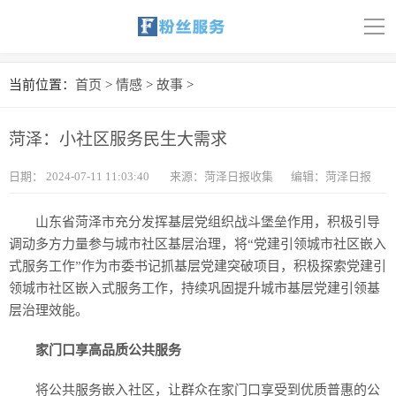
导
航
首页
当前位置：
首页
>
情感
>
故事
>
科技
菏泽：小社区服务民生大需求
娱乐
日期：
2024-07-11 11:03:40
来源：菏泽日报收集
编辑：菏泽日报
汽车
山东省菏泽市充分发挥基层党组织战斗堡垒作用，积极引导
体育
调动多方力量参与城市社区基层治理，将“党建引领城市社区嵌入
式服务工作”作为市委书记抓基层党建突破项目，积极探索党建引
财经
领城市社区嵌入式服务工作，持续巩固提升城市基层党建引领基
层治理效能。
旅游
家门口享高品质公共服务
育儿
将公共服务嵌入社区，让群众在家门口享受到优质普惠的公