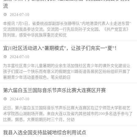
流
2024-07-10
本报讯 7月5日，省委统战部副部长张静带队“内地港澳代表人士走进东营”
交流团到我县参访交流。交流团一行先后到孙子文化园、《共产党宣言》
陈列馆，感受中华民族厚重历史和优
宜川社区活动进入“暑期模式”，让孩子们充实一“夏”！
2024-07-10
为丰富社区青少年儿童暑期的业余生活加强社区青少年的课外文化建设让
孩子们度过一个快乐而有意义的假期宜川路街道各居民区纷纷组织开展了
暑期青少年活动墨香砚色，笔尖纸韵日
第六届白玉兰国际音乐节声乐比赛大连赛区开赛
2024-07-10
近日，第六届白玉兰国际音乐节声乐比赛大连赛区在辽宁师范大学影视艺
术学院西山湖剧场开赛。来自大连以及省内其他城市的200多名选手参与了
比赛。据悉，大赛前期历时三个月，分幼
我县入选全国支持盐碱地综合利用试点