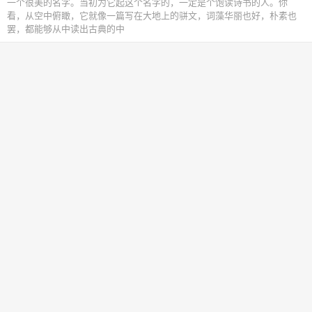
一个很美的名字。当初为它起这个名字的，一定是个饱读诗书的人。你
看，从空中俯瞰，它就像一篇写在大地上的骈文，词藻华丽也好，朴素也
罢，都能够从中读出古典的中