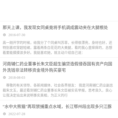
那天上课，我发现女同桌竟将手机调成震动夹在大腿根处
2016-07-30
高一刚开学的时候，给我分了个同桌叫苏菲，长得很漂亮，身材也好，还
特别喜欢穿超短裙，露着两条白花花的大美腿，看的我心里痒痒的，总想
着要能摸摸该多好。我挺喜欢她，就主动介绍自己说：
河南辅仁药业董事长朱文臣超生骗贷造假侵吞国有资产向国
外洗钱非法转移资金境外购买豪宅
2018-08-03
尊敬的有关领导、各新闻媒体、社会各界朋友： 我是河南辅仁药业副总
裁朱文玉，最近看到辅仁药业董事长朱文臣被实名举报，思考良久，良心
让我决定站出来说明事实真相，为正义的行
“水中大熊猫”再现禁捕重点水域，长江鄂州段出现多只江豚
2022-07-28