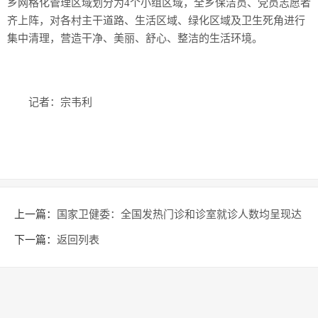
乡网格化管理区域划分为4个小组区域，全乡保洁员、党员志愿者
齐上阵，对各村主干道路、生活区域、绿化区域及卫生死角进行
集中清理，营造干净、美丽、舒心、整洁的生活环境。
记者：宗韦利
上一篇：
国家卫健委：全国发热门诊和诊室就诊人数均呈现达
峰以后整体下降趋势
下一篇：
返回列表