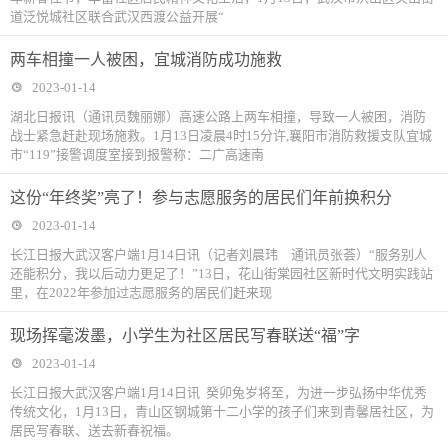
道泛悦城社区联合武汉西渡公益开展“
两车相撞一人被困，宜城消防成功施救
2023-01-14
湖北日报讯（通讯员魏丽娜）高速公路上两车相撞，导致一人被困，消防
战士紧急赶赴现场施救。1月13日凌晨4时15分许,襄阳市消防救援支队宜城
市“119”接警调度室接到报警称：二广高速南
这份“年终奖”亮了！参与志愿服务的居民们年前换积分
2023-01-14
长江日报大武汉客户端1月14日讯（记者刘晨玮 通讯员张荟）“服务别人
还能积分，我以后动力更足了！”13日，花山街棠园社区新时代文明实践站
里，在2022年参加过志愿服务的居民们赶来现
现场挥毫泼墨，小学生为社区居民写春联送“福”字
2023-01-14
长江日报大武汉客户端1月14日讯 癸卯兔岁将至，为进一步弘扬中华优秀
传统文化，1月13日，青山区钢城第十二小学的孩子们来到青馨居社区，为
居民写春联、送去新春祝福。