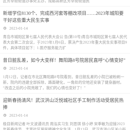
区芳草街街道办事处主办，成都高新区芳草街街道民
新增学位8130个、完成西河套等棚改项目……2023年城阳要
干好这些重大民生实事
2023-01-14
青岛市城阳区第七届人民代表大会公 告(第10号)青岛市城阳区第七届人民代
表大会第二次会议，于2023年1月6日，票决产生2023年重大民生实事项目9
件，具体项目如下：1.医疗服务能力扩
昔日脏乱差，如今大变样！舞阳路8号院居民直呼“心情变好”
2023-01-14
1月12日，记者在市北区舞阳路8号院看到，昔日脏乱差的小院已被粉刷一
新，院内的违建全部拆除，路面硬化，一角处的空地还安装了健身器材。
“改造之后的小院亮敞了，我们的心情也变好了！”
迎新春扬清风！武汉洪山泛悦城社区手工制作活动受居民热
捧
2023-01-14
极目新闻记者 叶文波通讯员 周泓实习生 刘思琪 徐小婷 宋季敏为迎接2023
年新春佳节，丰富社区居民精神文化生活，1月13日，武汉市洪山区关山街