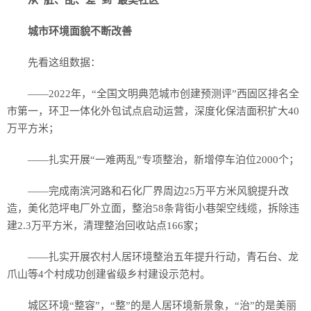
从“脏、乱、差”到“最美社区”
城市环境面貌不断改善
先看这组数据：
——2022年，“全国文明典范城市创建预测评”西固区排名全
市第一，环卫一体化外包试点启动运营，深度化保洁面积扩大40
万平方米；
——扎实开展“一难两乱”专项整治，新增停车泊位2000个；
——完成南滨河路和石化厂界周边25万平方米风貌提升改
造，美化范坪电厂外立面，整治58条背街小巷架空线缆，拆除违
建2.3万平方米，清理整治回收站点166家；
——扎实开展农村人居环境整治五年提升行动，青石台、龙
爪山等4个村成功创建省级乡村建设示范村。
城区环境“整容”，“整”的是人居环境新景象，“治”的是美丽