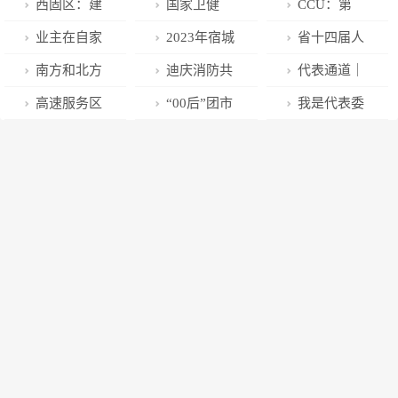
西固区：建
国家卫健
CCU：第
管并举增颜
委：全国发热
100面锦旗的
业主在自家
2023年宿城
省十四届人
值，城乡面貌
门诊和诊室就
故事
车位安装充电
区“乐业宿城”
大经济委员会
南方和北方
迪庆消防共
代表通道｜
“换装升级”
诊人数均呈现
桩遭物业拒
就业创业“春风
召开第一次全
的小年为何差
同协作、优势
省人大代表杨
高速服务区
“00后”团市
我是代表委
达峰以后整体
绝，怎么办？
行动”启动仪式
体会议
一天？答案得
互补——签订
凤玺：通过科
送“福兔”，小
委常委15岁参
员 | 李明攀：
下降趋势
举行
从这里说
通信保障战略
技支撑来促进
年出行很暖心
加工作？回应
让更多山区的
起……
协议
绿美广东建设
来了
土地走上生态
的发展模式