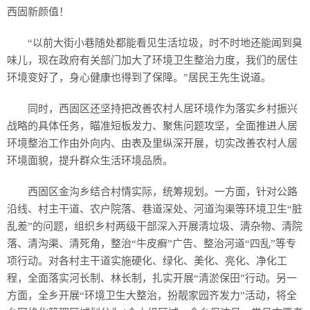
西固新颜值！
“以前大街小巷随处都能看见生活垃圾，时不时地还能闻到臭
味儿，现在政府有关部门加大了环境卫生整治力度，我们的居住
环境变好了，身心健康也得到了保障。”居民王先生说道。
同时，西固区还坚持把改善农村人居环境作为落实乡村振兴
战略的具体任务，瞄准短板发力、聚焦问题攻坚，全面推进人居
环境整治工作由外向内、由表及里纵深开展，切实改善农村人居
环境面貌，提升群众生活环境品质。
西固区金沟乡结合村情实际，统筹规划。一方面，针对公路
沿线、村主干道、农户院落、巷道深处、河道沟渠等环境卫生“脏
乱差”的问题，组织乡村两级干部深入开展清垃圾、清杂物、清院
落、清沟渠、清死角，整治“牛皮癣”广告、整治河道“四乱”等专
项行动。对各村主干道实施硬化、绿化、美化、亮化、净化工
程，全面落实河长制、林长制，扎实开展“清淤保田”行动。另一
方面，全乡开展“环境卫生大整治，扮靓家园齐发力”活动，将全