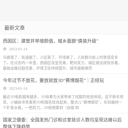
最新文章
西固区：建管并举增颜值，城乡面貌“换装升级”
2023-01-14
马路宽了、街道靓了、小区新了、环境美了，人民群众脸上的笑容变多
了。在过去的一年里，西固区攻坚克难，靶向发力，城区建设成效显著，
基础设施日趋完善，环境卫生持续提升，城市面貌焕然
今年过节不放花，要放就放3D“赛博烟花”｜正经玩
2023-01-14
最近3D电影越来越多，3D效果为大家带来了炫酷的视觉体验。这不新年将
至，小编就寻思着把3D和烟花结合起来，整点儿“赛博烟花”。实验器材一
个矿泉水瓶，一把剪刀，3D视频素材（自搜 狗
国家卫健委：全国发热门诊和诊室就诊人数均呈现达峰以后
整体下降趋势