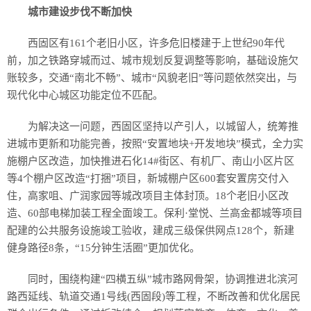
城市建设步伐不断加快
西固区有161个老旧小区，许多危旧楼建于上世纪90年代
前，加之铁路穿城而过、城市规划反复调整等影响，基础设施欠
账较多，交通“南北不畅”、城市“风貌老旧”等问题依然突出，与
现代化中心城区功能定位不匹配。
为解决这一问题，西固区坚持以产引人，以城留人，统筹推
进城市更新和功能完善，按照“安置地块+开发地块”模式，全力实
施棚户区改造，加快推进石化14#街区、有机厂、南山小区片区
等4个棚户区改造“打捆”项目，新城棚户区600套安置房交付入
住，高家咀、广润家园等城改项目主体封顶。18个老旧小区改
造、60部电梯加装工程全面竣工。保利·堂悦、兰高金都城等项目
配建的公共服务设施竣工验收，建成三级保供网点128个，新建
健身路径8条，“15分钟生活圈”更加优化。
同时，围绕构建“四横五纵”城市路网骨架，协调推进北滨河
路西延线、轨道交通1号线(西固段)等工程，不断改善和优化居民