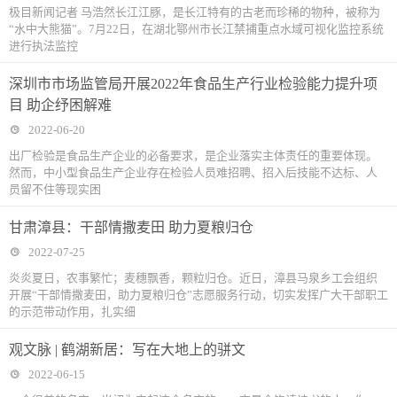
极目新闻记者 马浩然长江江豚，是长江特有的古老而珍稀的物种，被称为
“水中大熊猫”。7月22日，在湖北鄂州市长江禁捕重点水域可视化监控系统
进行执法监控
深圳市市场监管局开展2022年食品生产行业检验能力提升项
目 助企纾困解难
2022-06-20
出厂检验是食品生产企业的必备要求，是企业落实主体责任的重要体现。
然而，中小型食品生产企业存在检验人员难招聘、招入后技能不达标、人
员留不住等现实困
甘肃漳县：干部情撒麦田 助力夏粮归仓
2022-07-25
炎炎夏日，农事繁忙；麦穗飘香，颗粒归仓。近日，漳县马泉乡工会组织
开展“干部情撒麦田，助力夏粮归仓”志愿服务行动，切实发挥广大干部职工
的示范带动作用，扎实细
观文脉 | 鹤湖新居：写在大地上的骈文
2022-06-15