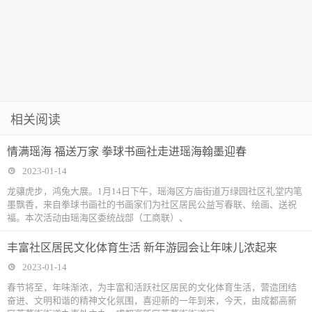
相关阅读
情满瑶海 福送万家 拳球书画社走进瑶海翰墨迎春
2023-01-14
龙骧虎步，鸿兔大展。1月14日下午，瑶海区方庙街道万绿园社区礼堂内笔
墨飘香，来自拳球书画社的书画家们为社区居民公益写春联、绘画、送祝
福。本次活动由瑶海区委统战部（工商联）、
丰富社区居民文化体育生活 新年游园会让年味儿浓起来
2023-01-14
春节将至，年味渐浓，为丰富和活跃社区居民的文化体育生活，营造团结
奋进、文明和谐的精神文化氛围，喜迎新的一年到来，今天，由成都高新