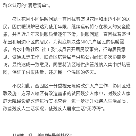
群众认可的“满意清单”。
盛世花园小区供暖问题一直困扰着盛世花园和周边小区的居
民，因供暖锅炉已达到使用年限，继续运转将存在极大的安全隐
患，并且近几年来供暖质量逐年下滑，供暖问题一直困扰着盛世
花园和周边小区的居民。为彻底解决这300余户居民的供暖需
求，合水中路社区“社工委”成员召开居民议事会，征询居民意
见、做通思想工作，联合区房管局与供热公司经过多次协商走
访，最终达成一致意见，同意将该区域供热管线纳入集中供热管
网，保证了供暖质量，还居民一个温暖的冬天。
不仅如此，西固区十分重视无障碍改造入户工作，协同区残
联及施工方深入辖区有改造需求的贫困残疾人家中，对残疾人家
庭无障碍设施改造进行实地查看，进一步提升残疾人生活品质，
改善残疾人生活状况，使残疾人居家生活“无障碍”。