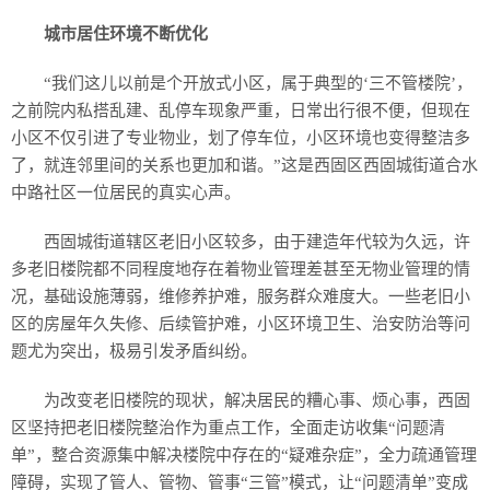
城市居住环境不断优化
“我们这儿以前是个开放式小区，属于典型的‘三不管楼院’，
之前院内私搭乱建、乱停车现象严重，日常出行很不便，但现在
小区不仅引进了专业物业，划了停车位，小区环境也变得整洁多
了，就连邻里间的关系也更加和谐。”这是西固区西固城街道合水
中路社区一位居民的真实心声。
西固城街道辖区老旧小区较多，由于建造年代较为久远，许
多老旧楼院都不同程度地存在着物业管理差甚至无物业管理的情
况，基础设施薄弱，维修养护难，服务群众难度大。一些老旧小
区的房屋年久失修、后续管护难，小区环境卫生、治安防治等问
题尤为突出，极易引发矛盾纠纷。
为改变老旧楼院的现状，解决居民的糟心事、烦心事，西固
区坚持把老旧楼院整治作为重点工作，全面走访收集“问题清
单”，整合资源集中解决楼院中存在的“疑难杂症”，全力疏通管理
障碍，实现了管人、管物、管事“三管”模式，让“问题清单”变成