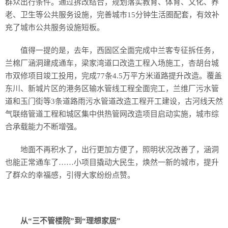
群众出行条件。通过拆改结合，规划落实教育、体育、文化、养
老、卫生等公共服务设施，完善城市15分钟生活圈配套，有效补
充了城市公共服务设施短板。
值得一提的是，去年，西固区全面完成中兰客专征拆任务，
兰棉厂涵洞建成通车，梁家湾道口改造工程入场施工，杏胡台城
市双修项目竣工投用，完成77条4.5万平方米道路提升改造。覆盖
东川、新城片区的港务区输水管线工程全面完工，兰维厂污水管
道和玉门街等3条道路雨污水管道改造工程开工建设，古河线天然
气联络管道工程和城区集中供热管网改造项目启动实施，城市综
合承载能力不断增强。
地面不再积水了，出行更加方便了，照明状况改善了，涵洞
也能正常通车了……小项目撬动大民生，焕然一新的城市，提升
了群众的幸福感，引得大家纷纷点赞。
从“三不管楼院”到“理想家居”