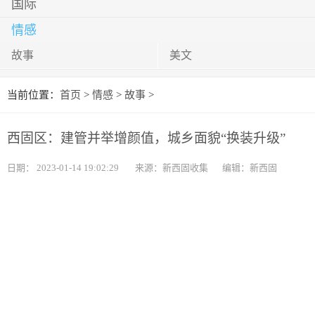
国际
情感
故事
美文
当前位置：
首页
>
情感
>
故事
>
西固区：建管并举增颜值，城乡面貌“换装升级”
日期：
2023-01-14 19:02:29
来源：新西固收集
编辑：新西固