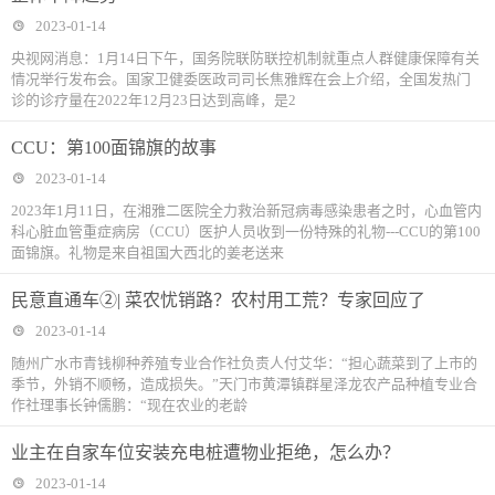
2023-01-14
央视网消息：1月14日下午，国务院联防联控机制就重点人群健康保障有关
情况举行发布会。国家卫健委医政司司长焦雅辉在会上介绍，全国发热门
诊的诊疗量在2022年12月23日达到高峰，是2
CCU：第100面锦旗的故事
2023-01-14
2023年1月11日，在湘雅二医院全力救治新冠病毒感染患者之时，心血管内
科心脏血管重症病房（CCU）医护人员收到一份特殊的礼物---CCU的第100
面锦旗。礼物是来自祖国大西北的姜老送来
民意直通车②| 菜农忧销路？农村用工荒？专家回应了
2023-01-14
随州广水市青钱柳种养殖专业合作社负责人付艾华：“担心蔬菜到了上市的
季节，外销不顺畅，造成损失。”天门市黄潭镇群星泽龙农产品种植专业合
作社理事长钟儒鹏：“现在农业的老龄
业主在自家车位安装充电桩遭物业拒绝，怎么办？
2023-01-14