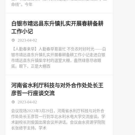
命线”。今年
白银市靖远县东升镇扎实开展春耕备耕
工作小记
2023-04-02
【人勤春来早】人勤春早育苗忙 不负农时好时光——白
银市靖远县东升镇扎实开展春耕备耕工作小记走进白银
市靖远县东升镇柴辛村的温室大棚，盎然绿意尽收眼
底。眼下，正是大棚西
河南省水利厅科技与对外合作处处长王
彦哲一行座谈交流
2023-04-02
会议现场2023年3月29日，河南省水利厅科技与对外合
作处处长王彦哲一行到华北水利水电大学交流座谈。学
术副校长刘俊国出席会议并讲话。会议由水资源学院院
长张修宇主持。学术