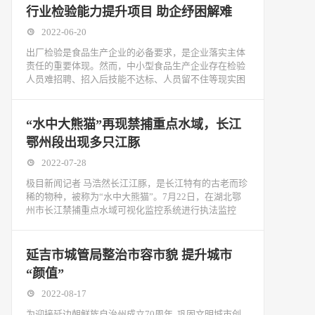
行业检验能力提升项目 助企纾困解难
2022-06-20
出厂检验是食品生产企业的必备要求，是企业落实主体
责任的重要体现。然而，中小型食品生产企业存在检验
人员难招聘、招入后技能不达标、人员留不住等现实困
“水中大熊猫”再现禁捕重点水域，长江
鄂州段出现多只江豚
2022-07-28
极目新闻记者 马浩然长江江豚，是长江特有的古老而珍
稀的物种，被称为“水中大熊猫”。7月22日，在湖北鄂
州市长江禁捕重点水域可视化监控系统进行执法监控
延吉市城管局整治市容市貌 提升城市
“颜值”
2022-08-17
为迎接延边朝鲜族自治州成立70周年, 巩固文明城市创