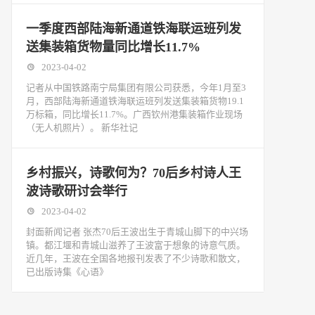
一季度西部陆海新通道铁海联运班列发
送集装箱货物量同比增长11.7%
2023-04-02
记者从中国铁路南宁局集团有限公司获悉，今年1月至3
月，西部陆海新通道铁海联运班列发送集装箱货物19.1
万标箱，同比增长11.7%。广西钦州港集装箱作业现场
（无人机照片）。 新华社记
乡村振兴，诗歌何为？70后乡村诗人王
波诗歌研讨会举行
2023-04-02
封面新闻记者 张杰70后王波出生于青城山脚下的中兴场
镇。都江堰和青城山滋养了王波富于想象的诗意气质。
近几年，王波在全国各地报刊发表了不少诗歌和散文，
已出版诗集《心语》