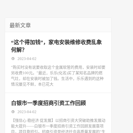
最新文章
“这个得加钱”，家电安装维修收费乱象
何解？
2023-04-02
“购买时没有说要收取这个金属软管的费用，安装时却要
另收费100元。”最近，乐乐(化名)买了某知名品牌的燃
气灶，却在安装时被加了钱。生活中，乐乐遇到的这种
情况屡见不鲜，本已花大
白银市一季度招商引资工作回顾
2023-04-02
【强信心 稳经济 促发展】以招商引资大突破助推发展动
能大提升——白银市一季度招商引资工作回顾发展靠项
目，项目靠招引。招商引资是经济社会高质量发展的“生