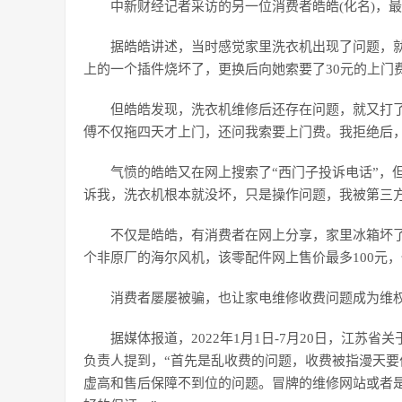
中新财经记者采访的另一位消费者皓皓(化名)，
据皓皓讲述，当时感觉家里洗衣机出现了问题，
上的一个插件烧坏了，更换后向她索要了30元的上门费
但皓皓发现，洗衣机维修后还存在问题，就又打
傅不仅拖四天才上门，还问我索要上门费。我拒绝后，
气愤的皓皓又在网上搜索了“西门子投诉电话”，
诉我，洗衣机根本就没坏，只是操作问题，我被第三方骗
不仅是皓皓，有消费者在网上分享，家里冰箱坏
个非原厂的海尔风机，该零配件网上售价最多100元，
消费者屡屡被骗，也让家电维修收费问题成为维
据媒体报道，2022年1月1日-7月20日，江苏
负责人提到，“首先是乱收费的问题，收费被指漫天
虚高和售后保障不到位的问题。冒牌的维修网站或者