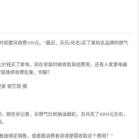
却要另收费100元。”最近，乐乐(化名)买了某知名品牌的燃气
大价钱买了家电，却在安装时被收取其他费用，还有人家里电器
安装维修收费乱象，何解？
者 谢艺观 摄
。她告诉记者，买燃气灶和抽油烟机，总共花了4900元左右，
用。
直接绑定销售，或者跟消费者讲清楚需收取这个费用？”