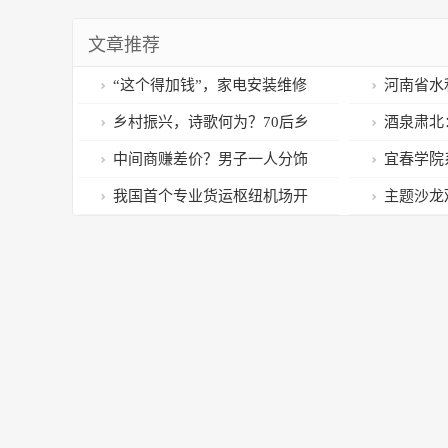
文章推荐
“这个得加钱”，家电安装维修
河南省水
收费乱象何解？
处处长王彦
乡村振兴，诗歌何为？70后乡
酒泉肃北
村诗人王波诗歌研讨会举行
人社务实为
中间商赚差价？男子一人分饰
宜春学院
两角骗取货款7200元
动扮靓春日
我国首个专业货运枢纽机场开
主题沙龙
通首条国际货运航线
一刻钟生活