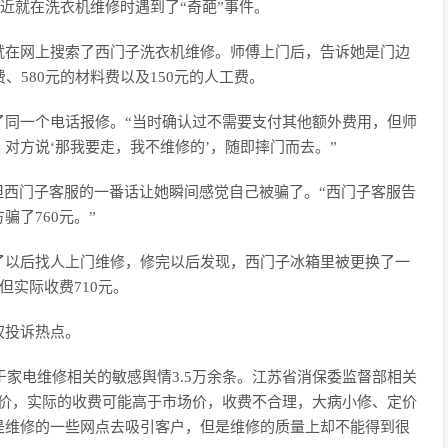
最近就在洗衣机维修时遇到了“奇葩”事件。
就在网上搜索了西门子洗衣机维修。师傅上门后，告诉她是门边
、580元的材料费以及150元的人工费。
了同一个电话报修。“当时确认过不需要支付其他额外费用，但师
对方说‘那我要走，我不维修的’，随即摔门而去。”
但西门子客服的一番话让她瞬间感觉自己被骗了。“西门子客服告
了760元。”
了以后找人上门维修，修完以后发现，西门子冰箱里被更换了一
但实际收费710元。
权投诉热点。
省关于家电维修相关的敏感舆情3.5万余条。江苏省消保委监督部相关
要价，实际的收费可能高于市场价，收费不合理，大病小修、定价
是维修的一些网点去吸引客户，但是维修的质量上却不能得到很