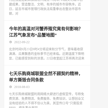
建成果，营造整洁、文明、有序的城市市容秩序。近
日，延吉市城市管理行政执法局重拳出击整治市容市
貌，对
今年的高温对河蟹养殖究竟有何影响？
江苏气象发布“品蟹地图”
2022-09-22
北京时间9月23日9时4分将迎来秋分节气，意味着收获
满满、瓜果飘香的金秋季节已经来临。近期温度下降明
显，已能感受到秋的凉意。22日夜里起江苏将再次迎来
七天乐购商城联盟全然不顾契约精神，
单方撕毁合同条款
2018-08-03
七天乐购商城联盟利用网络大肆进行虚假宣传，号称免
费货源、免费物流、免费服务、免费培训，让想创业又
没有经验的人不得不信以为真，其宣传口号“只需投资
8800，终生事业拿回