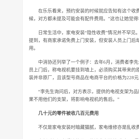
在乐乐看来，预约安装的时候就应告知有这个收
候，对方都未提及可能会有配件费用。”这也让她觉得
日常生活中，家电安装“隐性收费”情况并不罕见
提到，有商家承诺免费上门安装，但安装人员上门后
用。
中消协还列举了一个例子：去年6月，消费者李
员上门后，称电视机要挂到墙上，必须购买其带来的原
装并非原厂，且该型号商品在电商平台的价格为228元
“李先生询问后，对方表示，提供的电视支架为
果不用他们的支架，将影响电视机的售后。”
几十元的零件被收几百元费用
不仅是家电安装时暗藏猫腻，家电维修亦是乱收费