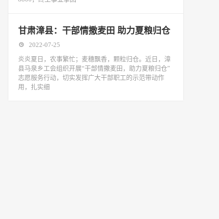
甘肃漳县：干部情撒麦田 助力夏粮归仓
2022-07-25
炎炎夏日，农事繁忙；麦穗飘香，颗粒归仓。近日，漳
县马泉乡工会组织开展“干部情撒麦田，助力夏粮归仓”
志愿服务行动，切实发挥广大干部职工的示范带动作
用，扎实细