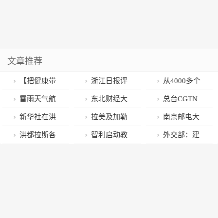
文章推荐
【把健康带
浙江日报评
从4000多个
回家】你对
论员：三论深
视角传播廉洁
雷雨天气航
东北财经大
总台CGTN
“斜视”知多
入实施“八八战
文化 玉琮杯，
班取消旅客跪
学法学院与大
节目落地洪都
新华社在洪
拉美及加勒
南京邮电大
少？
略”强力推进创
何以越办越火
地求起飞,东航
连国际仲裁院
拉斯国家电视
都拉斯设立分
比地区驻华使
学王友国副校
洪都拉斯各
智利启动教
外交部：建
新深化改革攻
回应
签订战略合作
台
社
节调研中国农
长一行来我校
界积极评价洪
育振兴计划
交不是交易筹
坚开放提升
协议
业科技
调研
中建交
码 “台独”是死
路一条