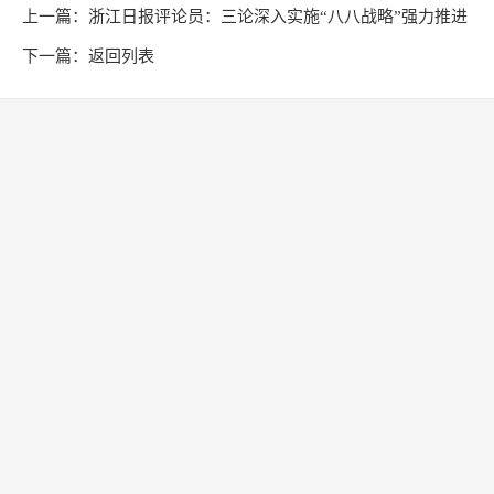
上一篇：
浙江日报评论员：三论深入实施“八八战略”强力推进
创新深化改革攻坚开放提升
下一篇：
返回列表