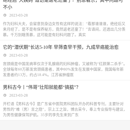
绝经后“大姨妈”造访是返老还童了？别急着乐，其中问题可
不小
2023-03-28
作为妇科大夫，会留意到身边女性有这样的说法：“看那谁谁谁，绝经后又
来月经了，是不是有保养秘方，竟然返老还童了！”言语间，还透出几分羡
慕。千万别瞎羡慕，这可能是有妇科问题了。真实
它的“潜伏期”长达5-10年 早筛查早干预，九成早癌能治愈
2023-03-28
宫颈癌是中国发病率仅次于乳腺癌的妇科肿瘤，又被称为“红颜第二杀手”。
全球每年60万新发宫颈癌患者，其中80%发生在发展中国家，我国每年新
发患者约13万，约占18.4%。江苏省肿瘤医
​男科古今丨“伟哥”壮阳就能都“搞掂”？
2023-03-28
开栏语【男科古今】是广东省中医院男科团队开办的科普专刊，主要针对
男性的“难（男）言之隐”，宗上工之旨，博古采今，奉上专业指导与建议，
为男性健康保驾护航。35岁的李先生来到广东