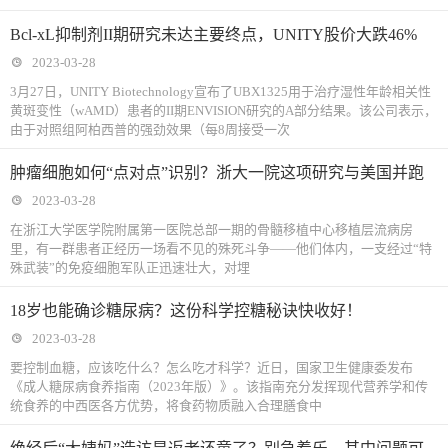
Bcl-xL抑制剂II期研究未达主要终点，UNITY股价大跌46%
2023-03-28
3月27日，UNITY Biotechnology宣布了UBX1325用于治疗湿性年龄相关性
黄斑变性（wAMD）患者的II期ENVISION研究的A部分结果。该公司表示，
由于对照组阿柏西普的强劲效果（每8周接受一次
肿瘤细胞如何“点对点”识别？浙大一院这项研究与美国并跑
2023-03-28
在浙江大学医学院附属第一医院总部一期的骨髓移植中心移植层流病房
里，有一群患者正经历一场看不见的殊死斗争——他们体内，一支经过“特
殊武装”的免疫细胞军队正迅速壮大，对埋
18岁也能确诊糖尿病？这份科学控糖秘诀快收好！
2023-03-28
要控制血糖，应该吃什么？怎么吃才科学？近日，国家卫生健康委发布
《成人糖尿病食养指南（2023年版）》。该指南充分发挥现代营养学和传
统食养的中西医各方优势，将食药物质融入合理膳食中