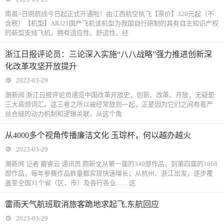
南昌=日照航线今日起正式开通啦！由江西航空执飞【票价】320元起（不
含税）【机型】ARJ21国产飞机该机型为我国自行研制的具有自主知识产权
的新型支线飞机，拥有适应性、舒适性、经
浙江日报评论员：三论深入实施“八八战略”强力推进创新深
化改革攻坚开放提升
2023-03-29
潮新闻 浙江日报评论员通览中国改革开放史，创新、改革、开放，无疑是
三大高频词汇。这三者之所以被经常放到一起，正是因为它们之间有着严
丝合缝的动力机制和逻辑关联。从这个角
从4000多个视角传播廉洁文化 玉琮杯，何以越办越火
2023-03-29
潮新闻 记者 戴睿云 通讯员 颜新文从第一届的340部作品，到第四届的1668
部作品，每年参赛作品数量都实现快速增长；从杭州、浙江出发，逐步覆
盖至全国31个省（区、市）及各行各业……这
雷雨天气航班取消旅客跪地求起飞,东航回应
2023-03-29