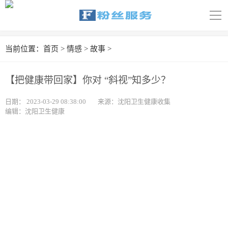
导
航
首页
当前位置：
首页
>
情感
>
故事
>
科技
【把健康带回家】你对 “斜视”知多少？
娱乐
日期：
2023-03-29 08:38:00
来源：沈阳卫生健康收集
编辑：沈阳卫生健康
汽车
体育
财经
旅游
育儿