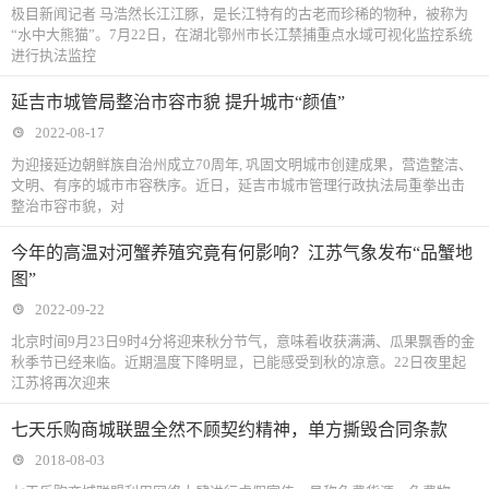
极目新闻记者 马浩然长江江豚，是长江特有的古老而珍稀的物种，被称为
“水中大熊猫”。7月22日，在湖北鄂州市长江禁捕重点水域可视化监控系统
进行执法监控
延吉市城管局整治市容市貌 提升城市“颜值”
2022-08-17
为迎接延边朝鲜族自治州成立70周年, 巩固文明城市创建成果，营造整洁、
文明、有序的城市市容秩序。近日，延吉市城市管理行政执法局重拳出击
整治市容市貌，对
今年的高温对河蟹养殖究竟有何影响？江苏气象发布“品蟹地
图”
2022-09-22
北京时间9月23日9时4分将迎来秋分节气，意味着收获满满、瓜果飘香的金
秋季节已经来临。近期温度下降明显，已能感受到秋的凉意。22日夜里起
江苏将再次迎来
七天乐购商城联盟全然不顾契约精神，单方撕毁合同条款
2018-08-03