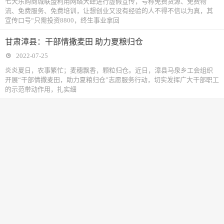
七天乐购商城联盟利用网络大肆进行虚假宣传，号称免费货源、免费物
流、免费服务、免费培训，让想创业又没有经验的人不得不信以为真，其
宣传口号“只需投资8800，终生事业拿回
甘肃漳县：干部情撒麦田 助力夏粮归仓
2022-07-25
炎炎夏日，农事繁忙；麦穗飘香，颗粒归仓。近日，漳县马泉乡工会组织
开展“干部情撒麦田，助力夏粮归仓”志愿服务行动，切实发挥广大干部职工
的示范带动作用，扎实细