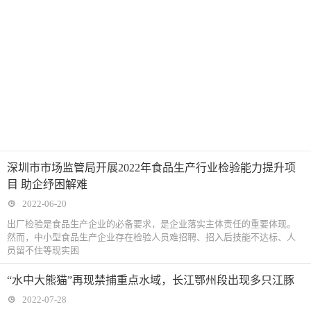
深圳市市场监管局开展2022年食品生产行业检验能力提升项
目 助企纾困解难
2022-06-20
出厂检验是食品生产企业的必备要求，是企业落实主体责任的重要体现。
然而，中小型食品生产企业存在检验人员难招聘、招入后技能不达标、人
员留不住等现实困
“水中大熊猫”再现禁捕重点水域，长江鄂州段出现多只江豚
2022-07-28