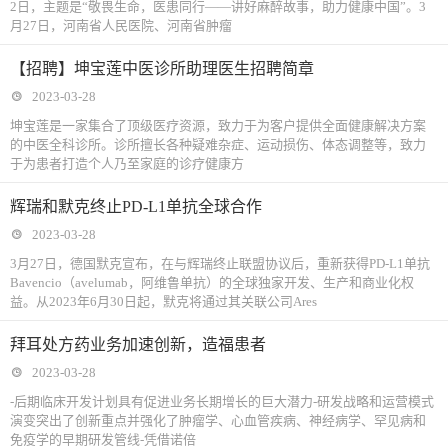
2日，主题是“敬畏生命，医患同行——讲好麻醉故事，助力健康中国”。3
月27日，河南省人民医院、河南省肿瘤
【招聘】坤宝莲中医诊所助理医生招聘简章
2023-03-28
坤宝莲是一家集合了顶级医疗资源，致力于为客户提供全面健康解决方案
的中医全科诊所。诊所擅长各种疑难杂症、运动损伤、体态调整等，致力
于为患者打造个人乃至家庭的诊疗健康方
辉瑞和默克终止PD-L1单抗全球合作
2023-03-28
3月27日，德国默克宣布，在与辉瑞终止联盟协议后，重新获得PD-L1单抗
Bavencio（avelumab，阿维鲁单抗）的全球独家开发、生产和商业化权
益。从2023年6月30日起，默克将通过其关联公司Ares
拜耳处方药业务加速创新，造福患者
2023-03-28
-后期临床开发计划具有促进业务长期增长的巨大潜力-研发战略和运营模式
演变突出了创新重点并强化了肿瘤学、心血管疾病、神经病学、罕见病和
免疫学的早期研发管线-凭借诺倍