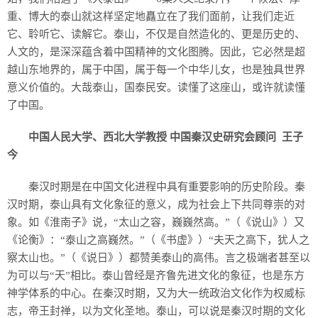
重、博大的泰山就这样坚定地矗立在了我们面前，让我们走近
它、聆听它、读解它。泰山，不仅是自然造化的、更是历史的、
人文的，是深深蕴含着中国精神的文化图腾。因此，它必然是超
越山东地界的，属于中国，属于每一个中华儿女，也是独具世界
意义价值的。大哉泰山，国泰民安。读懂了这座山，或许就读懂
了中国。
中国人民大学、西北大学教授 中国秦汉史研究会顾问 王子
今
秦汉时期是在中国文化进程中具有重要影响的历史阶段。秦
汉时期，泰山具有文化象征的意义，成为社会上下共同尊崇的对
象。如《淮南子》说，“太山之容，巍巍然高。”（《说山》）又
《论衡》：“泰山之高巍然。”（《书虚》）“夫天之高下，犹人之
察太山也。”（《说日》）都赞美泰山的高伟。言之极端者甚至以
为可以与“天”相比。泰山曾经是齐鲁先进文化的象征，也是东方
神学体系的中心。在秦汉时期，又为大一统政治文化作为权威标
志，帝王封禅，以为文化圣地。泰山，可以说是秦汉时期的文化