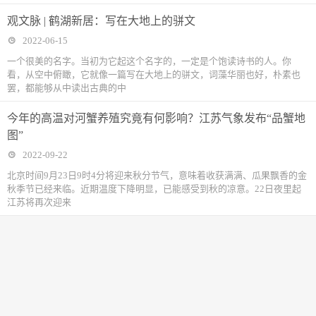
观文脉 | 鹤湖新居：写在大地上的骈文
2022-06-15
一个很美的名字。当初为它起这个名字的，一定是个饱读诗书的人。你
看，从空中俯瞰，它就像一篇写在大地上的骈文，词藻华丽也好，朴素也
罢，都能够从中读出古典的中
今年的高温对河蟹养殖究竟有何影响？江苏气象发布“品蟹地
图”
2022-09-22
北京时间9月23日9时4分将迎来秋分节气，意味着收获满满、瓜果飘香的金
秋季节已经来临。近期温度下降明显，已能感受到秋的凉意。22日夜里起
江苏将再次迎来