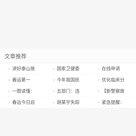
文章推荐
讲好泰山故
国家卫健委
在线申请
事 增强中华文
刚刚通知
2022工资补
春运第一
今年我国民
优化临床分
明传播力影响
贴？官方曝光
周，气温就玩
航运输市场有
型 调整诊断标
一图读懂：
五部门：违
【新警察故
力——纪录片
诈骗套路
过山车？
望迎来显著复
准
新型冠状病毒
反新冠防控行
事】青春“警”
春运今日启
胡某宇失踪
紧急提醒：
《大泰山》受
苏
感染诊疗方案
为不再定罪处
色，正当时
动 北京预计
超80天，警方
这是假的！
到专家点赞好
（试行第十
罚！
993.4万人铁路
最新通报
评
版）【科学防
出行