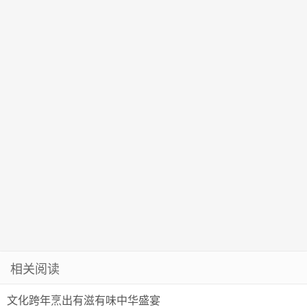
疫小贴士】
（82）
相关阅读
文化跨年烹出有滋有味中华盛宴