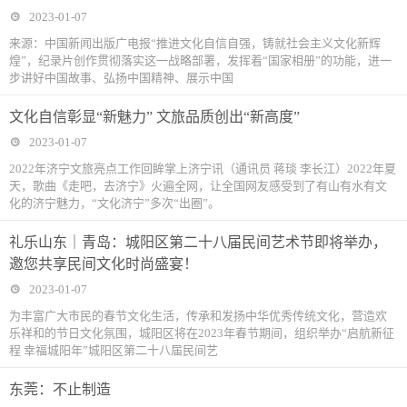
2023-01-07
来源：中国新闻出版广电报“推进文化自信自强，铸就社会主义文化新辉
煌”，纪录片创作贯彻落实这一战略部署，发挥着“国家相册”的功能，进一
步讲好中国故事、弘扬中国精神、展示中国
文化自信彰显“新魅力” 文旅品质创出“新高度”
2023-01-07
2022年济宁文旅亮点工作回眸掌上济宁讯（通讯员 蒋琰 李长江）2022年夏
天，歌曲《走吧，去济宁》火遍全网，让全国网友感受到了有山有水有文
化的济宁魅力，“文化济宁”多次“出圈”。
礼乐山东｜青岛：城阳区第二十八届民间艺术节即将举办，
邀您共享民间文化时尚盛宴！
2023-01-07
为丰富广大市民的春节文化生活，传承和发扬中华优秀传统文化，营造欢
乐祥和的节日文化氛围，城阳区将在2023年春节期间，组织举办“启航新征
程 幸福城阳年”城阳区第二十八届民间艺
东莞：不止制造