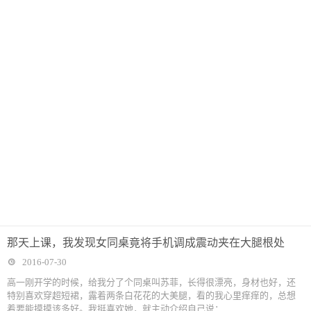
那天上课，我发现女同桌竟将手机调成震动夹在大腿根处
2016-07-30
高一刚开学的时候，给我分了个同桌叫苏菲，长得很漂亮，身材也好，还
特别喜欢穿超短裙，露着两条白花花的大美腿，看的我心里痒痒的，总想
着要能摸摸该多好。我挺喜欢她，就主动介绍自己说：