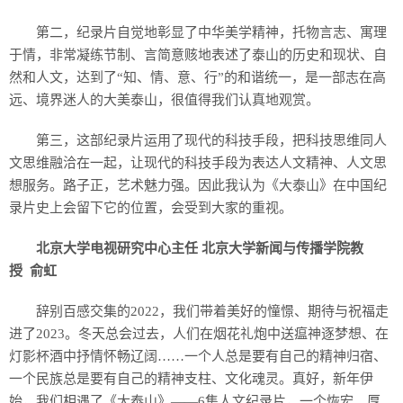
第二，纪录片自觉地彰显了中华美学精神，托物言志、寓理
于情，非常凝练节制、言简意赅地表述了泰山的历史和现状、自
然和人文，达到了“知、情、意、行”的和谐统一，是一部志在高
远、境界迷人的大美泰山，很值得我们认真地观赏。
第三，这部纪录片运用了现代的科技手段，把科技思维同人
文思维融洽在一起，让现代的科技手段为表达人文精神、人文思
想服务。路子正，艺术魅力强。因此我认为《大泰山》在中国纪
录片史上会留下它的位置，会受到大家的重视。
北京大学电视研究中心主任 北京大学新闻与传播学院教
授 俞虹
辞别百感交集的2022，我们带着美好的憧憬、期待与祝福走
进了2023。冬天总会过去，人们在烟花礼炮中送瘟神逐梦想、在
灯影杯酒中抒情怀畅辽阔……一个人总是要有自己的精神归宿、
一个民族总是要有自己的精神支柱、文化魂灵。真好，新年伊
始，我们相遇了《大泰山》——6集人文纪录片，一个恢宏、厚