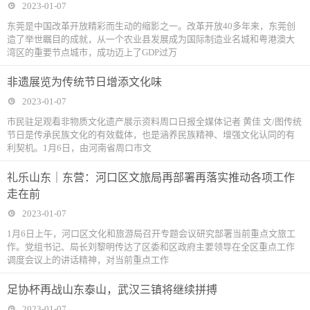
2023-01-07
东莞是中国改革开放精彩而生动的缩影之一。改革开放40多年来，东莞创
造了举世瞩目的成就，从一个农业县发展成为国际制造业名城和粤港澳大
湾区的重要节点城市，成功迈上了GDP过万
非遗展览为传统节日增添文化味
2023-01-07
市民驻足观看非物质文化遗产展示资料周口日报全媒体记者 黄佳 文/图传统
节日是传承民族文化的有效载体，也是涵养民族精神、增强文化认同的有
利契机。1月6日，由河南省周口市文
礼乐山东｜东营：河口区文旅局再部署再落实推动各项工作
走在前
2023-01-07
1月6日上午，河口区文化和旅游局召开专题会议研究部署当前重点文旅工
作。党组书记、局长刘黎明传达了区委和区政府主要领导在全区重点工作
调度会议上的讲话精神，对当前重点工作
足协杯再战山东泰山，武汉三镇将继续拼搏
2023-01-07