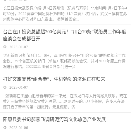
长江日报大武汉客户端1月6日苏州讯（记者马万勇）北京时间1月7日下午4
时30分，2022赛季中国足协杯第四轮（1/4决赛）次回合，武汉三镇将在苏
州奥体中心再次对阵山东泰山。 尽管首回合1:
台企在川投资总额超200亿美元！“川台70条”联络员工作年度
座谈会在成都召开
2023-01-07
封面新闻记者 邹阿江1月6日，四川省组织召开“川台70条”联络员年度工作
会议，39个省直机关部门（单位）联络员参加会议，并对2022年度工作情
况进行总结。2022年四川省直各部门进一步
打好文旅复苏“组合拳”，生机勃勃的济源正在归来
2023-01-07
□张莉娜在王屋山追寻新年的第一束光，在五龙口与太行萌猴共欢乐，或在
黄河三峡乘坐轮船欣赏黄河胜景……刚刚过去的元旦小长假，许多人在济
源开启了新年的第一趟旅行。元旦假期，济
阳原县委书记郝燕飞调研泥河湾文化旅游产业发展
2023-01-06