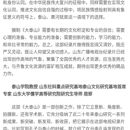
和身份认同。在中华民族伟大复兴的征程中，同样需要在实现文
化认同，推进文化自信自强的过程中，将民族情感投射到具有象
征意义的符号上，泰山、黄河就是这一语境下的选择。
摄制《大泰山》需要有长期的文化积淀和专业的自信；需要
心理的准备、专业能力的准备；需要创新的能力，学习的能力、
和非比寻常的毅力。总之，这部纪录片做得既宏阔又清妙，既庄
严又灵动，既让人仰望又亲切感人。山东广播电视台纪录片已经
出现创作高地的气象，聚集了全国优秀的人才资源，应当发扬光
大，与齐鲁文化资源的富矿相互成就，期待出现更多优秀的精品
力作。
泰山学院教授 山东社科重点研究基地泰山文化研究基地首席
专家 山东大学儒学高等研究院研究生导师 周郢
这部《大泰山》是一部创新之作，除了它立意新、角度新、
拍摄新，还有学术新，它充分吸纳了近二十年来泰山研究一系列
新成果、新突破、新发现、新收获，把它展示在这部电视纪录片
中。比如写到孔子与泰山的时候，就介绍了在台南孔庙发现的孔