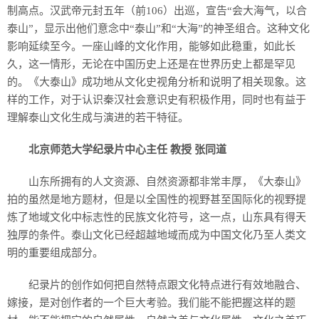
制高点。汉武帝元封五年（前106）出巡，宣告“会大海气，以合
泰山”，显示出他们意念中“泰山”和“大海”的神圣组合。这种文化
影响延续至今。一座山峰的文化作用，能够如此稳重，如此长
久，这一情形，无论在中国历史上还是在世界历史上都是罕见
的。《大泰山》成功地从文化史视角分析和说明了相关现象。这
样的工作，对于认识秦汉社会意识史有积极作用，同时也有益于
理解泰山文化生成与演进的若干特征。
北京师范大学纪录片中心主任 教授 张同道
山东所拥有的人文资源、自然资源都非常丰厚，《大泰山》
拍的虽然是地方题材，但是以全国性的视野甚至国际化的视野提
炼了地域文化中标志性的民族文化符号，这一点，山东具有得天
独厚的条件。泰山文化已经超越地域而成为中国文化乃至人类文
明的重要组成部分。
纪录片的创作如何把自然特点跟文化特点进行有效地融合、
嫁接，是对创作者的一个巨大考验。我们能不能把握这样的题