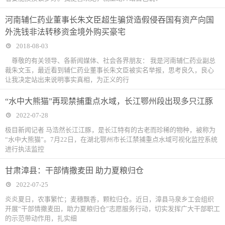
河南辅仁药业董事长朱文臣超生骗贷造假侵吞国有资产向国
外洗钱非法转移资金境外购买豪宅
2018-08-03
尊敬的有关领导、各新闻媒体、社会各界朋友： 我是河南辅仁药业副总
裁朱文玉，最近看到辅仁药业董事长朱文臣被实名举报，思考良久，良心
让我决定站出来说明事实真相，为正义的行
“水中大熊猫”再现禁捕重点水域，长江鄂州段出现多只江豚
2022-07-28
极目新闻记者 马浩然长江江豚，是长江特有的古老而珍稀的物种，被称为
“水中大熊猫”。7月22日，在湖北鄂州市长江禁捕重点水域可视化监控系统
进行执法监控
甘肃漳县：干部情撒麦田 助力夏粮归仓
2022-07-25
炎炎夏日，农事繁忙；麦穗飘香，颗粒归仓。近日，漳县马泉乡工会组织
开展“干部情撒麦田，助力夏粮归仓”志愿服务行动，切实发挥广大干部职工
的示范带动作用，扎实细