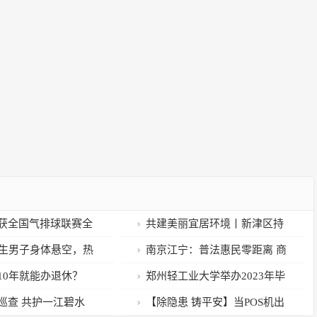
获全国气排球联赛全
共建美丽宜居环境丨新津区持
续开展全员卫生大扫除活动
轻生男子身体悬空，热
南京江宁：普法惠民零距离 商
拽回
务青年在行动
10年就能办退休？
郑州轻工业大学举办2023年毕
业生综合类供需见面会
巡查 共护一江碧水
【除隐患 铸平安】当POS机出