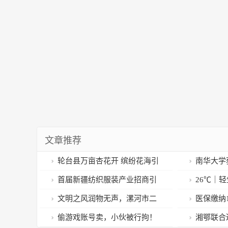
文章推荐
轮台县万亩杏花开 缤纷花海引
南华大学
客来
国总冠军
首届新疆纺织服装产业招商引
26℃｜
资推介会签约185亿元
心市民合力
文明之风润物无声，漯河市二
医保缴纳
实小退休教师赵自林拾金不昧
偷游戏账号卖，小伙被行拘！
湘鄂联合