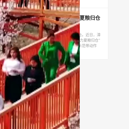
甘肃漳县：干部情撒麦田 助力夏粮归仓
2022-07-25
炎炎夏日，农事繁忙；麦穗飘香，颗粒归仓。近日，漳
县马泉乡工会组织开展“干部情撒麦田，助力夏粮归仓”
志愿服务行动，切实发挥广大干部职工的示范带动作
用，扎实细