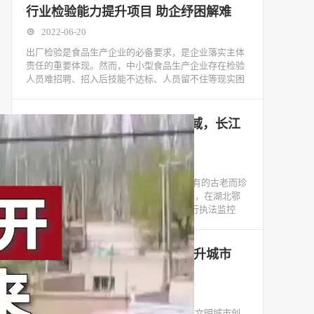
行业检验能力提升项目 助企纾困解难
2022-06-20
出厂检验是食品生产企业的必备要求，是企业落实主体
责任的重要体现。然而，中小型食品生产企业存在检验
人员难招聘、招入后技能不达标、人员留不住等现实困
“水中大熊猫”再现禁捕重点水域，长江
鄂州段出现多只江豚
2022-07-28
极目新闻记者 马浩然长江江豚，是长江特有的古老而珍
稀的物种，被称为“水中大熊猫”。7月22日，在湖北鄂
州市长江禁捕重点水域可视化监控系统进行执法监控
延吉市城管局整治市容市貌 提升城市
“颜值”
2022-08-17
为迎接延边朝鲜族自治州成立70周年, 巩固文明城市创