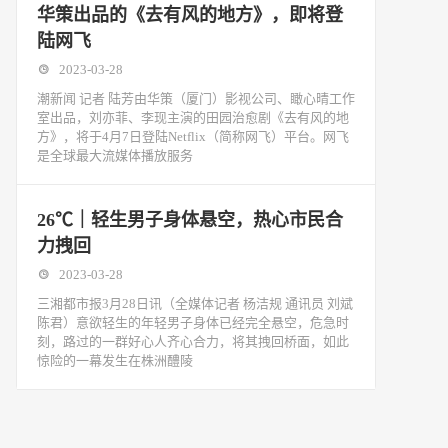
华策出品的《去有风的地方》，即将登
陆网飞
2023-03-28
潮新闻 记者 陆芳由华策（厦门）影视公司、瞰心晴工作
室出品，刘亦菲、李现主演的田园治愈剧《去有风的地
方》，将于4月7日登陆Netflix（简称网飞）平台。网飞
是全球最大流媒体播放服务
26℃｜轻生男子身体悬空，热心市民合
力拽回
2023-03-28
三湘都市报3月28日讯（全媒体记者 杨洁规 通讯员 刘斌
陈君）意欲轻生的年轻男子身体已经完全悬空，危急时
刻，路过的一群好心人齐心合力，将其拽回桥面，如此
惊险的一幕发生在株洲醴陵