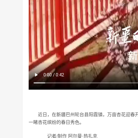
近日，在新疆巴州轮台县阳霞镇，万亩杏花迎春
一睹杏花缤纷的春日秀色。
记者/制作 阿尔曼·热扎克