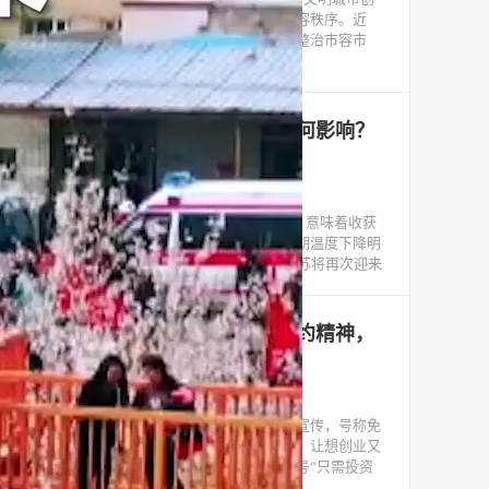
建成果，营造整洁、文明、有序的城市市容秩序。近
日，延吉市城市管理行政执法局重拳出击整治市容市
貌，对
今年的高温对河蟹养殖究竟有何影响？
江苏气象发布“品蟹地图”
2022-09-22
北京时间9月23日9时4分将迎来秋分节气，意味着收获
满满、瓜果飘香的金秋季节已经来临。近期温度下降明
显，已能感受到秋的凉意。22日夜里起江苏将再次迎来
七天乐购商城联盟全然不顾契约精神，
单方撕毁合同条款
2018-08-03
七天乐购商城联盟利用网络大肆进行虚假宣传，号称免
费货源、免费物流、免费服务、免费培训，让想创业又
没有经验的人不得不信以为真，其宣传口号“只需投资
8800，终生事业拿回