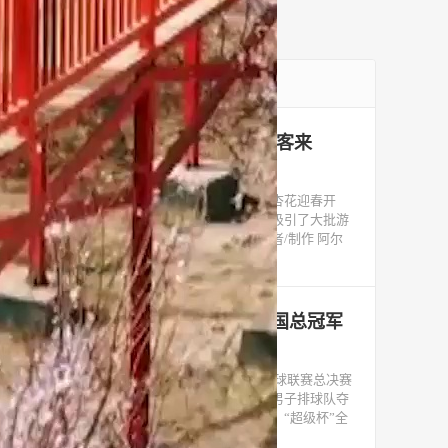
最新文章
轮台县万亩杏花开 缤纷花海引客来
2023-03-28
近日，在新疆巴州轮台县阳霞镇，万亩杏花迎春开
放，仿佛朵朵彩云散落田间，缤纷花海也吸引了大批游
客赶来一睹杏花缤纷的春日秀色。 记者/制作 阿尔
曼·热扎克 素材来源 巴
南华大学获全国气排球联赛全国总冠军
2023-03-28
近日，2022—2023年度“超级杯”全国气排球联赛总决赛
在内蒙古乌兰察布闭幕，南华大学高水平男子排球队夺
冠，获得男子大学组全国总冠军。据了解，“超级杯”全
国气排球联赛起源于20