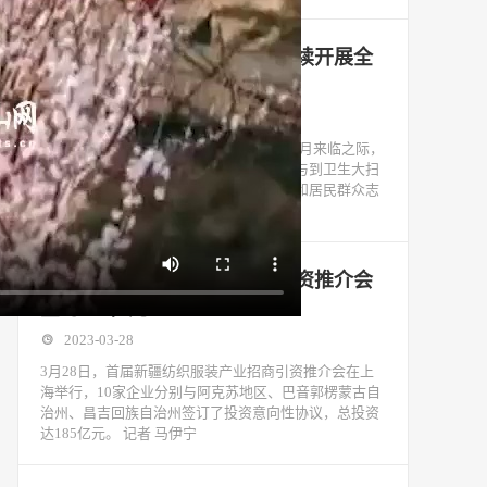
共建美丽宜居环境丨新津区持续开展全
员卫生大扫除活动
2023-03-28
本报讯（记者 白华宇）在第35个爱国卫生月来临之际，
新津区持续组织全区各单位、各镇街道参与到卫生大扫
除活动中，进一步发动党员干部、志愿者和居民群众志
愿参与大扫除活动，共同营
首届新疆纺织服装产业招商引资推介会
签约185亿元
2023-03-28
3月28日，首届新疆纺织服装产业招商引资推介会在上
海举行，10家企业分别与阿克苏地区、巴音郭楞蒙古自
治州、昌吉回族自治州签订了投资意向性协议，总投资
达185亿元。 记者 马伊宁