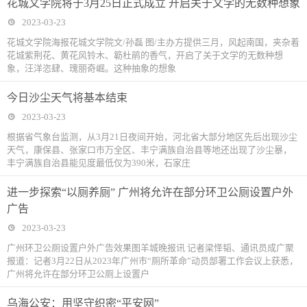
花城文学院将于3月25日正式成立 开启关于文学的无数种想象
2023-03-23
花城文学院海报花城文学院文/孙磊 图/主办方提供三月，风起南国，夹杂着
花城紫荆花、黄花风铃木、簕杜鹃的香气，开启了关于文学的无数种想
象，汪洋恣肆、瑰丽奇崛。这种抽象的想象
今日沙尘天气将基本结束
2023-03-23
根据省气象台监测，从3月21日夜间开始，河北省大部分地区先后出现沙尘
天气，康保县、张家口市万全区、丰宁满族自治县等地还出现了沙尘暴，
丰宁满族自治县能见度最低仅为390米，石家庄
进一步探索“以厕养厕” 广州将允许在部分环卫公厕设置户外
广告
2023-03-23
广州环卫公厕设置户外广告效果图羊城晚报讯 记者梁怿韬、通讯员成广聚
报道：记者3月22日从2023年广州市“厕所革命”动员部署工作会议上获悉，
广州将允许在部分环卫公厕上设置户
乌海公安：用坚守织密“平安网”