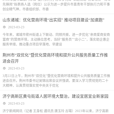
先锋岗”拟表扬人选（岗位）公示为进一步提升市直青年干部执行力和干事
创业精气神，市委组织部、市委
山东诸城：优化营商环境“出实招” 推动项目建设“加速跑”
2023-03-23
今年来，诸城市密州街道上下联动、同频共振，进一步优化“亲商爱商安商
富商”的营商环境，主动换位思考，当好“服务员”“店小二”，落实助企惠企
服务举措，推动重点项目早落地、早建设
荆州市“双优化”暨优化营商环境和提升公共服务质量工作推
进会召开
2023-03-23
3月22日上午，荆州市“双优化”暨优化营商环境和提升公共服务质量工作推
进会召开。荆州市委书记吴锦出席会议并强调，要深入学习贯彻党的二十
大精神，认真贯彻落实党中央关于优化
济宁高新区黄屯街道人居环境大整治，建设宜居宜业新家园
2023-03-23
济宁新闻网讯（记者 王身松 通讯员 唐玉玲 古瑒）2023年以来，济宁高新