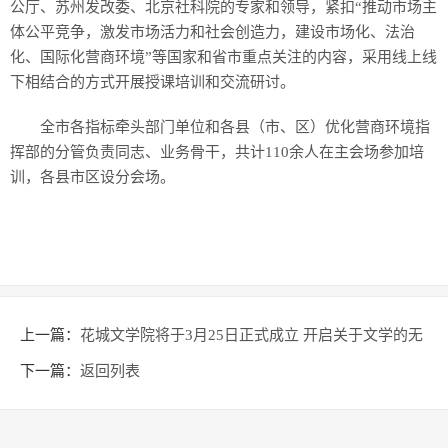
公厅、苏州发改委、北京社科院的专家和领导，紧扣“推动市场主
体公平竞争，激发市场活力和社会创造力，建设市场化、法治
化、国际化营商环境”等国家和省市重点关注的内容，采用线上线
下相结合的方式开展授课培训和交流研讨。
全市各指标牵头部门单位和各县（市、区）优化营商环境指
挥部的分管负责同志、业务骨干，共计110余人在主会场参加培
训，各县市区设分会场。
上一篇：
花城文学院将于3月25日正式成立 开启关于文学的无
数种想象
下一篇：
返回列表