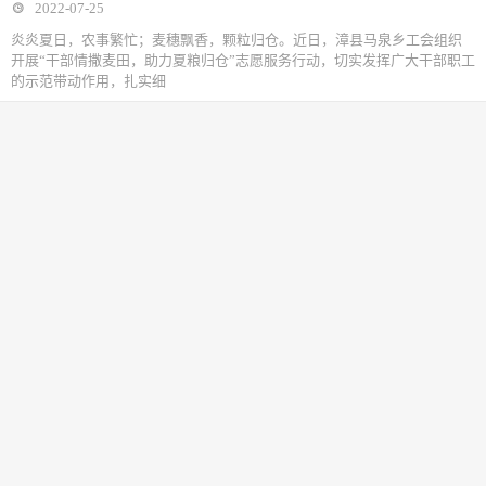
2022-07-25
炎炎夏日，农事繁忙；麦穗飘香，颗粒归仓。近日，漳县马泉乡工会组织
开展“干部情撒麦田，助力夏粮归仓”志愿服务行动，切实发挥广大干部职工
的示范带动作用，扎实细