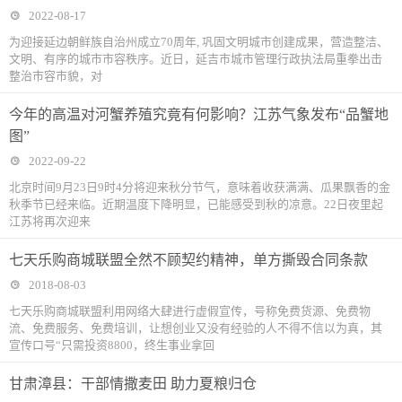
2022-08-17
为迎接延边朝鲜族自治州成立70周年, 巩固文明城市创建成果，营造整洁、
文明、有序的城市市容秩序。近日，延吉市城市管理行政执法局重拳出击
整治市容市貌，对
今年的高温对河蟹养殖究竟有何影响？江苏气象发布“品蟹地
图”
2022-09-22
北京时间9月23日9时4分将迎来秋分节气，意味着收获满满、瓜果飘香的金
秋季节已经来临。近期温度下降明显，已能感受到秋的凉意。22日夜里起
江苏将再次迎来
七天乐购商城联盟全然不顾契约精神，单方撕毁合同条款
2018-08-03
七天乐购商城联盟利用网络大肆进行虚假宣传，号称免费货源、免费物
流、免费服务、免费培训，让想创业又没有经验的人不得不信以为真，其
宣传口号“只需投资8800，终生事业拿回
甘肃漳县：干部情撒麦田 助力夏粮归仓