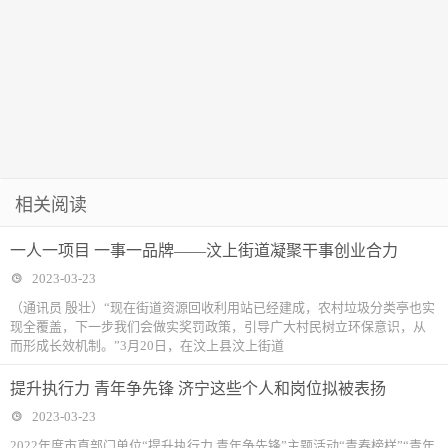
相关阅读
一人一项目 一事一品牌——汶上街道凝聚干事创业合力
2023-03-23
（通讯员 殷壮）“现在街道资源回收利用站已经建成，农村垃圾分类亭也实
现全覆盖，下一步我们会做实奖罚政策，引导广大村民树立环保意识，从
而形成长效机制。”3月20日，在汶上县汶上街道
提升执行力 青年争先锋 济宁这些个人和岗位拟被表扬
2023-03-23
2022年度市直部门单位“提升执行力 青年争先锋”主题活动“青春榜样”“青年