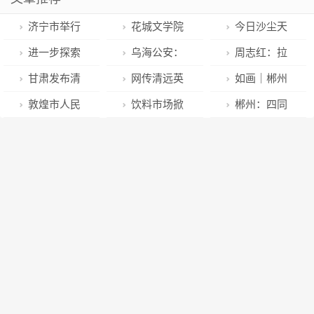
济宁市举行
花城文学院
今日沙尘天
优化营商环境
将于3月25日
气将基本结束
进一步探索
乌海公安：
周志红：拉
工作专题培训
正式成立 开启
“以厕养厕” 广
用坚守织密“平
高标杆 奋勇争
甘肃发布清
网传清远英
如画｜郴州
关于文学的无
州将允许在部
安网”
先 为荆州创文
明节“文明安全
德公交线路经
安仁：举行春
敦煌市人民
饮料市场掀
郴州：四同
数种想象
分环卫公厕设
工作作出更大
祭扫”倡议书
营困难将停运
分开耕仪式
检察院：助力
起春日营销争
创建资金助力
置户外广告
贡献
当地相关部门
和谐校园建设
夺战
乡村振兴
回应