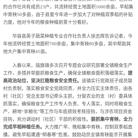
的合作社共有成员23户，共流转经营土地面积1000余亩，早稻集
中育秧50多亩，由于县里今年进一步加大了对种植双季稻的补贴
力度，他对今年的粮食种植前景十分看好。
华容县英子蔬菜种植专业合作社负责人徐志辉告诉记者，今
年他流转经营土地面积700余亩，集中育秧80多亩，其中帮助其
他大户集中育秧45亩。
入春以来，插旗镇多次召开专题会议研究部署全镇粮食生产
工作，多措并举狠抓粮食生产，确保全镇粮食面积落细落实。
提
高政治站位，坚决扛稳粮食安全责任。
该镇实行党政班子成员联
村负责制，落实粮食安全党政同责，并全力压实主体责任，由各
村（社区）党总支部书记牵头主抓，分管农业的支（村）委具体
抓落实，确保粮食生产工作专人负责、专人落实，同时将粮食生
产、耕地“非粮化”等工作与年底绩效考核挂钩，与涉农项目资金
挂钩，充分调动村（社区）干部的积极性。
狠抓集中育秧，全力
完成早稻种植任务。
大力推广早、晚稻集中育秧，控制双季稻直
播，避免早稻遭遇“倒春寒”危害。鼓励动员全镇育秧能手开展集