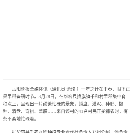
岳阳晚报全媒体讯（通讯员 余琦 ）一年之计在于春，眼下正
是早稻备耕时节。3月28日，在华容县插旗镇千和村早稻集中育
秧点上，呈现出一片纷繁忙碌的景象，铺盘、灌泥、种肥、撒
种、清盘、弯拱、盖膜……来自该村的41名村民正抢抓农时，有
条不紊地忙碌着。
据华容县千农水稻种植专业合作社负责人郑州介绍，他负责