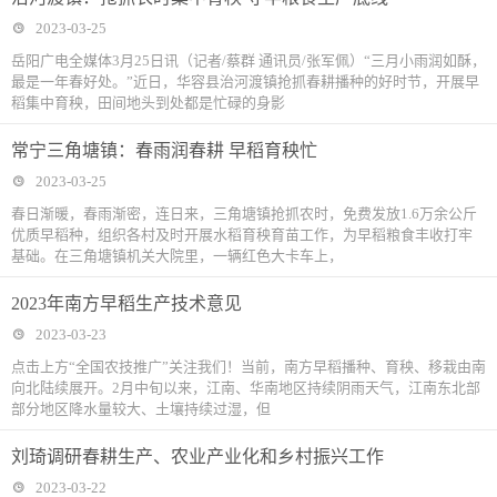
2023-03-25
岳阳广电全媒体3月25日讯（记者/蔡群 通讯员/张军佩）“三月小雨润如酥，
最是一年春好处。”近日，华容县治河渡镇抢抓春耕播种的好时节，开展早
稻集中育秧，田间地头到处都是忙碌的身影
常宁三角塘镇：春雨润春耕 早稻育秧忙
2023-03-25
春日渐暖，春雨渐密，连日来，三角塘镇抢抓农时，免费发放1.6万余公斤
优质早稻种，组织各村及时开展水稻育秧育苗工作，为早稻粮食丰收打牢
基础。在三角塘镇机关大院里，一辆红色大卡车上，
2023年南方早稻生产技术意见
2023-03-23
点击上方“全国农技推广”关注我们！当前，南方早稻播种、育秧、移栽由南
向北陆续展开。2月中旬以来，江南、华南地区持续阴雨天气，江南东北部
部分地区降水量较大、土壤持续过湿，但
刘琦调研春耕生产、农业产业化和乡村振兴工作
2023-03-22