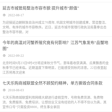
延吉市城管局整治市容市貌 提升城市“颜值”
2022-08-17
为迎接延边朝鲜族自治州成立70周年, 巩固文明城市创建成果，营造整洁、
文明、有序的城市市容秩序。近日，延吉市城市管理行政执法局重拳出击
整治市容市貌，对
今年的高温对河蟹养殖究竟有何影响？江苏气象发布“品蟹地
图”
2022-09-22
北京时间9月23日9时4分将迎来秋分节气，意味着收获满满、瓜果飘香的金
秋季节已经来临。近期温度下降明显，已能感受到秋的凉意。22日夜里起
江苏将再次迎来
七天乐购商城联盟全然不顾契约精神，单方撕毁合同条款
2018-08-03
七天乐购商城联盟利用网络大肆进行虚假宣传，号称免费货源、免费物
流、免费服务、免费培训，让想创业又没有经验的人不得不信以为真，其
宣传口号“只需投资8800，终生事业拿回