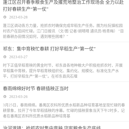
蓬江区召开春季粮食生产及撂荒地整治工作现场会 全力以赴
打好春耕生产“第一仗”
2023-03-28
蓬江区调动各方力量，抢抓农时确保完成早稻生产任务。图为杜阮镇松园
村农户在田间忙碌。江门日报讯 （文/图 记者/胡晴晴 通讯员/杨青梅） “目
前春耕办田情况如何，遇到哪些困难？”
祁东：集中育秧忙春耕 打好早稻生产“第一仗”
2023-03-27
时下正值早稻育秧的黄金时节，祁东县各地种粮大户积极抢抓农时，开展
早稻集中育秧，提升早稻育秧组织化、集约化、规模化、标准化生产水
平，打好早稻生产“第一仗”。在祁东县风石堰
春雨绵绵好时节 春耕插秧正当时
2023-03-26
3月25日，春雨绵绵。番禺区农科所优质水稻新品种培育基地呈现忙碌的春
耕景象，拉开了今年早稻插秧的序幕。忙碌的插秧景象当天下午2时多，记
者在番禺区农科所优质水稻新品种培育基
治河渡镇：抢抓农时集中育秧 守牢粮食生产底线