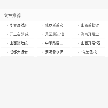
文章推荐
华容县插旗
俄罗斯首次
山西首批省
镇：万象“耕”
公布！太空第
级数字化转型
开工在即 成
景区周边“首
海南开展全
新，集中育秧
一人加加林坠
促进中心开始
德线初步设计
违免罚”激活了
域综合治水
山西财政统
学思践悟二
山西开展“春
不负春
机现场照片曝
申报
获批
城市社交
——呵护清清
筹724.4亿元实
十大 弘扬井冈
季护苗”专项行
成都大运会
滴滴雪水保
“法治副校
光
水源 绽放勃勃
施“六大保障清
山精神 |嘉华学
动
代表团团长春
墒情
长”送法进校园
生机（深阅
单”
院党史教育实
季会议开幕
守护普特学生
读）
践培训班开班
平安成长