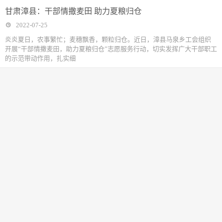
甘肃漳县：干部情撒麦田 助力夏粮归仓
2022-07-25
炎炎夏日，农事繁忙；麦穗飘香，颗粒归仓。近日，漳县马泉乡工会组织
开展“干部情撒麦田，助力夏粮归仓”志愿服务行动，切实发挥广大干部职工
的示范带动作用，扎实细