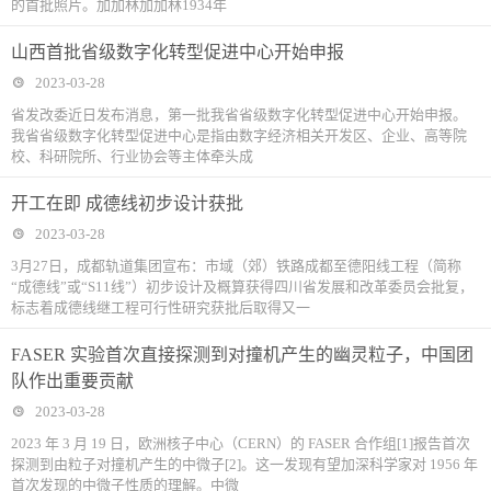
的首批照片。加加林加加林1934年
山西首批省级数字化转型促进中心开始申报
2023-03-28
省发改委近日发布消息，第一批我省省级数字化转型促进中心开始申报。
我省省级数字化转型促进中心是指由数字经济相关开发区、企业、高等院
校、科研院所、行业协会等主体牵头成
开工在即 成德线初步设计获批
2023-03-28
3月27日，成都轨道集团宣布：市域（郊）铁路成都至德阳线工程（简称
“成德线”或“S11线”）初步设计及概算获得四川省发展和改革委员会批复，
标志着成德线继工程可行性研究获批后取得又一
FASER 实验首次直接探测到对撞机产生的幽灵粒子，中国团
队作出重要贡献
2023-03-28
2023 年 3 月 19 日，欧洲核子中心（CERN）的 FASER 合作组[1]报告首次
探测到由粒子对撞机产生的中微子[2]。这一发现有望加深科学家对 1956 年
首次发现的中微子性质的理解。中微