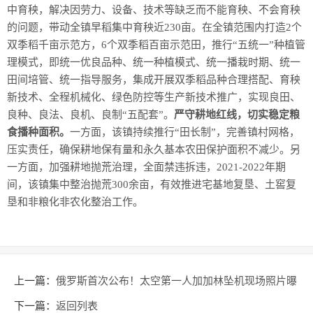
中育秧，解决因劳力、设备、技术等缺乏而不能育秧、不会育秧
的问题，带动全镇早稻集中育秧近230亩。在全镇范围内打造2个
双季稻千亩示范方，6个双季稻百亩示范田，推行“五统一”种植管
理模式，即统一优良品种、统一种植模式、统一播栽时期、统一
田间培管、统一指导服务，集成开展双季稻品种合理搭配、育秧
新技术、全程机械化、绿色防控等生产新技术推广，实现良田、
良种、良法、良机、良制“五配套”。
严守耕地红线，切实稳定粮
食播种面积。
一方面，该镇持续推行“田长制”，完善镇村网格，
压实责任，确保耕地保有量和永久基本农田保护面积不减少。另
一方面，加强耕地抛荒治理，全面禁违拆违，2021-2022年期
间，该镇集中整治抛荒300余亩，有效推进宅基地复垦、土窖复
垦和非粮化非农化整治工作。
上一篇：
俄罗斯首次公布！太空第一人加加林坠机现场照片曝
光
下一篇：
返回列表