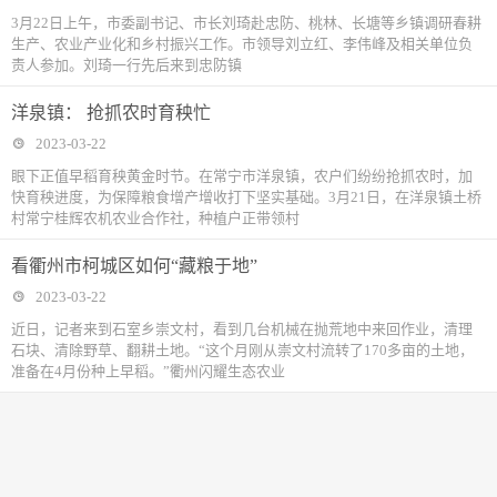
3月22日上午，市委副书记、市长刘琦赴忠防、桃林、长塘等乡镇调研春耕
生产、农业产业化和乡村振兴工作。市领导刘立红、李伟峰及相关单位负
责人参加。刘琦一行先后来到忠防镇
洋泉镇： 抢抓农时育秧忙
2023-03-22
眼下正值早稻育秧黄金时节。在常宁市洋泉镇，农户们纷纷抢抓农时，加
快育秧进度，为保障粮食增产增收打下坚实基础。3月21日，在洋泉镇土桥
村常宁桂辉农机农业合作社，种植户正带领村
看衢州市柯城区如何“藏粮于地”
2023-03-22
近日，记者来到石室乡崇文村，看到几台机械在抛荒地中来回作业，清理
石块、清除野草、翻耕土地。“这个月刚从崇文村流转了170多亩的土地，
准备在4月份种上早稻。”衢州闪耀生态农业