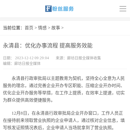
导
航
首页
当前位置：
首页
>
情感
>
故事
>
科技
永清县：优化办事流程 提高服务效能
娱乐
日期：
2023-12-12 09:29:04
来源：廊坊日报全媒体收集
编辑：廊坊日报全媒体
汽车
体育
永清县行政审批局以主题教育为契机，坚持全心全意为人民
服务的理念，通过完善企业开办专区职能、压缩企业开办时间、
财经
优化企业开办服务等举措，在工作上提质，在效率上提速，切实
为群众提供高效便捷服务。
旅游
12月8日，在永清县行政审批局企业开办窗口，工作人员正
育儿
在接待前来领取营业执照的企业申请人，通过核对企业信息，填
写核发证照情况表后，企业申请人当场就拿到了营业执照。