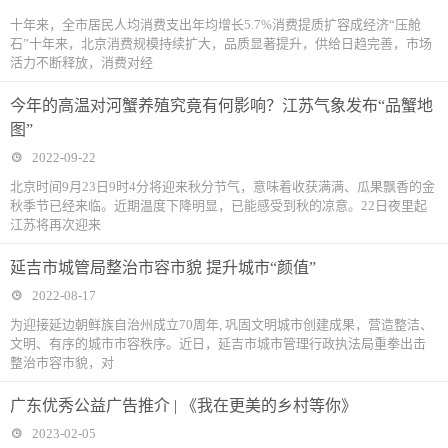
十年来，全市居民人均消费支出年均增长5.7%消费提质扩容成经济“压舱
石”十年来，北京消费规模持续扩大，品质显著提升，供给日趋完善，市场
活力不断释放，消费对经
今年的高温对河蟹养殖究竟有何影响？江苏气象发布“品蟹地
图”
2022-09-22
北京时间9月23日9时4分将迎来秋分节气，意味着收获满满、瓜果飘香的金
秋季节已经来临。近期温度下降明显，已能感受到秋的凉意。22日夜里起
江苏将再次迎来
延吉市城管局整治市容市貌 提升城市“颜值”
2022-08-17
为迎接延边朝鲜族自治州成立70周年, 巩固文明城市创建成果，营造整洁、
文明、有序的城市市容秩序。近日，延吉市城市管理行政执法局重拳出击
整治市容市貌，对
广东优秀公益广告推介 | 《我在更美的乡村等你》
2023-02-05