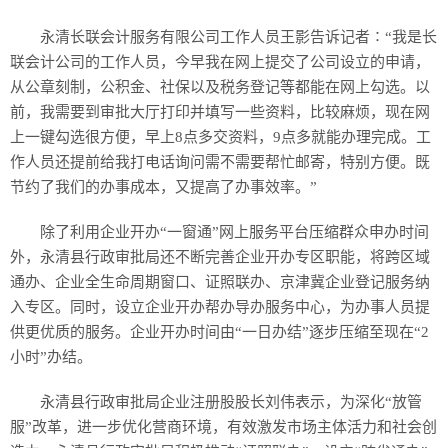
历史
永清长联会计服务有限公司工作人员王影告诉记者∶“我是长
美食
联会计公司的工作人员，今早我在网上提交了公司设立的申请，
从公章刻制，公积金、社保以及税务登记等都能在网上勾选。以
军事
前，我需要到审批大厅打印并填写一些资料，比较麻烦，现在网
上一键勾选很方便，早上8点多交资料，9点多就能办理完成。工
国际
作人员还提前给我打电话询问需不需要帮忙邮寄，特别方便。既
节约了我们的办事成本，又提高了办事效率。”
情感
除了利用企业开办“一窗通”网上服务平台压缩群众申办时间
故事
美文
外，永清县行政审批局还不断完善企业开办专区职能，将跨区域
通办、企业全生命周期窗口、证照联办、京津冀企业登记服务纳
入专区。同时，设立企业开办帮办导办服务中心，为办事人员提
供更优质的服务。企业开办时间由“一日办结”逐步压缩至现在“2
小时”办结。
永清县行政审批局企业注册股股长刘伟表示，为深化“放管
服”改革，进一步优化营商环境，有效激发市场主体活力和社会创