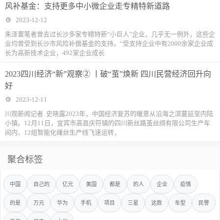
风补基金：支持更多中小微企业走专精特新道路
2023-12-12
朱泽寰笔者曾去过长沙多家专精特新“小巨人”企业，几乎无一例外，这些企
业均曾受到长沙市风险补偿基金的支持。“受支持企业中有2000余家企业成
长为高新技术企业，492家企业成长
2023四川经济“新”观察② 丨破“茧”焕新 四川民营经济回升向
好
2023-12-11
川观新闻记者 史晓露2023年，中国经济复苏的暖意从沿海之滨蔓延至内陆
小镇。12月11日，宜宾市高县庆符镇的四川新丝路茧丝绸有限公司生产车
间内，12组智能化缫丝生产线飞速运转，
聚合标签
中国
自己的
亿元
美国
都是
的人
企业
疫情
的是
万元
华为
手机
项目
三星
这款
车型
民警