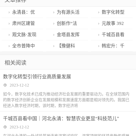
文章推荐
永清县：优
为有源头活
数字化转型
化办事流程 提
水来——蕲春
引领行业高质
肃州区建管
创新作“法
元故事 392
高服务效能
县思源实验学
量发展
并重推进文明
宝”“神药”闯关
期 │ 每一块漂
观文脉·发现
金塔县发挥
千城百县看
校教师交流轮
城市创建
跑
浮的桨板，终
香港 110期｜
“党员中心户”
中国｜河北永
全市普降中
【豫健科
韩宏升：千
岗工作纪实
将抵达大海
甘棠第：柔软
作用推动主题
清：智慧农业
雪或大雪 平均
普】同样是发
里逆行十七载
相关阅读
与坚固
教育走深走实
更显“科技范
降雪量4.0毫米
热，应对方式
信义老兵报家
数字化转型引领行业高质量发展
儿”
有区别
国
2023-12-12
如今，数字化技术已成为推动经济社会发展的重要驱动力。在全球范围内
的数字经济创新企业在发展规模和发展速度方面都是相对领先的。我国已
经进入数字经济时期，该时期，数字经济将
千城百县看中国｜河北永清：智慧农业更显“科技范儿”
2023-12-12
在河北永清的一处试验基地连栋温室试验区，温室顶部的环境参数传感器