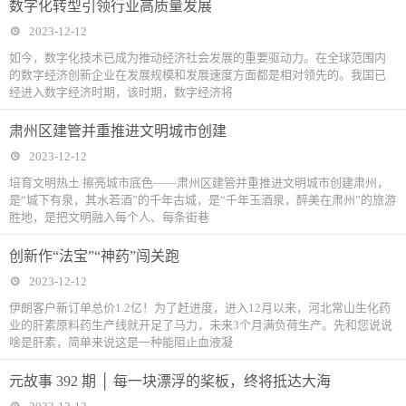
数字化转型引领行业高质量发展
2023-12-12
如今，数字化技术已成为推动经济社会发展的重要驱动力。在全球范围内
的数字经济创新企业在发展规模和发展速度方面都是相对领先的。我国已
经进入数字经济时期，该时期，数字经济将
肃州区建管并重推进文明城市创建
2023-12-12
培育文明热土 擦亮城市底色——肃州区建管并重推进文明城市创建肃州，
是“城下有泉，其水若酒”的千年古城，是“千年玉酒泉，醉美在肃州”的旅游
胜地，是把文明融入每个人、每条街巷
创新作“法宝”“神药”闯关跑
2023-12-12
伊朗客户新订单总价1.2亿！为了赶进度，进入12月以来，河北常山生化药
业的肝素原料药生产线就开足了马力，未来3个月满负荷生产。先和您说说
啥是肝素，简单来说这是一种能阻止血液凝
元故事 392 期 │ 每一块漂浮的桨板，终将抵达大海