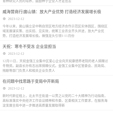
育种研究人员的培养，鼓励种子企业人才走出去
威海营商行|崮山镇：放大产业优势 打造经济发展增长极
2023-12-12
今年以来，崮山镇立足中韩自贸区地方经济合作示范区实体园区，围绕区
域发展谋实策、出实招、见实效，统筹工业农业齐头并进，放大产业优
势，打造经济发展增长极。做强龙头引领1-11月份
​天祝：寒冬不受冻 企业显担当
2023-12-12
12月11日，天祝金强工业集中区爱心企业向天祝康德养老院的老人捐赠过
冬物资。副县长孙有志出席捐赠仪式。金强工业集中区管委会、民政局、
残联等部门负责人和相关企业负责人
在问题中找思路于变局中开新局
2023-12-12
新时代新征程上，北太平庄街道一以贯之以党的二十大精神为行动指南，
高标准落实中央经济工作会议精神和市委、区委相关工作要求，在服务海
淀发展全局中进一步推进高质量发展取得新