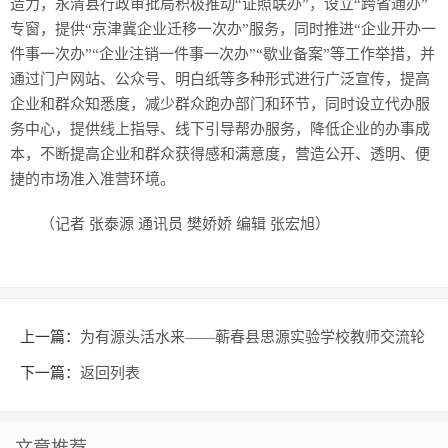
造力，永清县行政审批局积极推动“证照联办”，设立“跨省通办”
专窗，提供“京津冀企业迁移一次办”服务，同时推进“企业开办一
件事一次办”“企业注销一件事一次办”“歇业备案”等工作举措，并
通过门户网站、公众号、明白纸等多种形式进行广泛宣传，提高
企业和群众知悉度，减少群众跑办部门和环节，同时设立代办服
务中心，提供线上指导、线下引导帮办服务，降低企业的办事成
本，不断提高企业和群众获得感和满意度，营造公开、透明、便
捷的市场准入准营环境。
（记者 张泰源 通讯员 樊娇娇 编辑 张宏旭）
上一篇：
为有源头活水来——蕲春县思源实验学校教师交流轮
岗工作纪实
下一篇：
返回列表