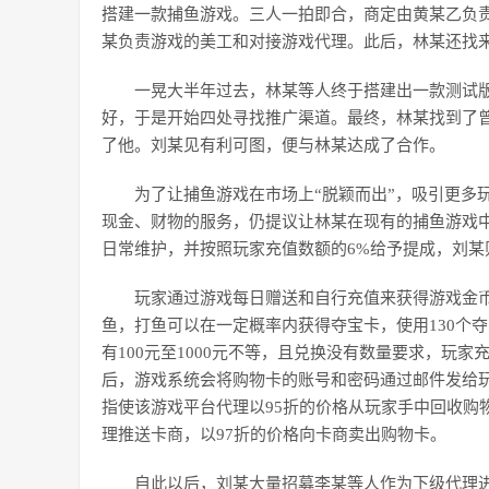
搭建一款捕鱼游戏。三人一拍即合，商定由黄某乙负
某负责游戏的美工和对接游戏代理。此后，林某还找
一晃大半年过去，林某等人终于搭建出一款测试
好，于是开始四处寻找推广渠道。最终，林某找到了
了他。刘某见有利可图，便与林某达成了合作。
为了让捕鱼游戏在市场上“脱颖而出”，吸引更多
现金、财物的服务，仍提议让林某在现有的捕鱼游戏
日常维护，并按照玩家充值数额的6%给予提成，刘某
玩家通过游戏每日赠送和自行充值来获得游戏金币
鱼，打鱼可以在一定概率内获得夺宝卡，使用130个
有100元至1000元不等，且兑换没有数量要求，玩
后，游戏系统会将购物卡的账号和密码通过邮件发给
指使该游戏平台代理以95折的价格从玩家手中回收购
理推送卡商，以97折的价格向卡商卖出购物卡。
自此以后，刘某大量招募李某等人作为下级代理