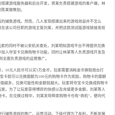
责搭建游戏服务器和后台开发，胥某负责搭建游戏的客户端，林
来陈某做策划。
版的捕鱼游戏。然而，几人发现搭建出来的游戏效益并不怎么
曾在该公司任职的游戏主管刘某，并把这款测试版游戏链接发给
玩家的同时不被公安机关查处，刘某明知游戏平台不得提供兑换
中加入夺宝卡兑换购物卡功能，同时让林某等人负责游戏开发及
则全面负责游戏的运营推广。
，10元人民币可以买5万金币，玩家需要消耗金币换取炮台打
夺宝卡就可以兑换面额为100元的购物卡作为奖励，购物卡的面额
家充值越多，兑换可能性和金额就越大。玩家将夺宝卡兑换成购物卡
玩家。为了让玩家获得博弈的快感以及充值更多金额，刘某等人
物卡。在兑换过程中，刘某发现倒卖购物卡也有“商机”，便向代
进行捕鱼游戏的推广、运营活动。下级代理为了牟利，不断发展