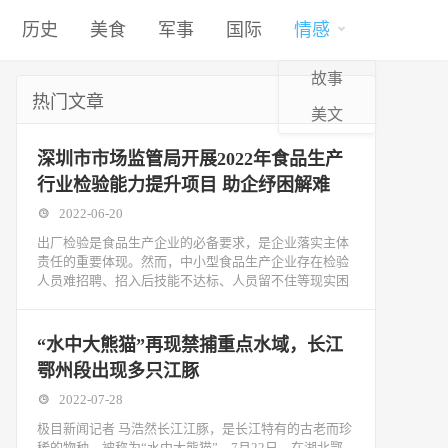
历史
美食
军事
国际
情感
故事
热门文章
美文
深圳市市场监管局开展2022年食品生产
行业检验能力提升项目 助企纾困解难
2022-06-20
出厂检验是食品生产企业的必备要求，是企业落实主体
责任的重要体现。然而，中小型食品生产企业存在检验
人员难招聘、招入后技能不达标、人员留不住等现实困
“水中大熊猫”再现禁捕重点水域，长江
鄂州段出现多只江豚
2022-07-28
极目新闻记者 马浩然长江江豚，是长江特有的古老而珍
稀的物种，被称为“水中大熊猫”。7月22日，在湖北鄂