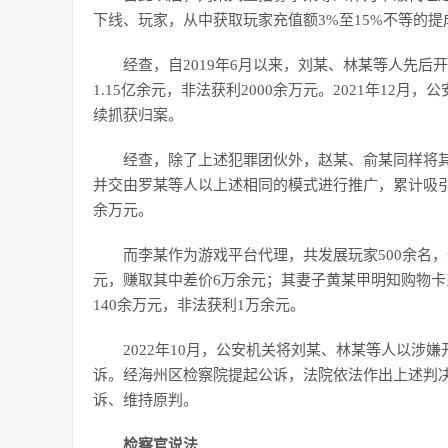
下线、玩家，从中获取玩家充值额3%至15%不等的提
经查，自2019年6月以来，刘某、林某等人先后
1.15亿余元，非法获利2000余万元。2021年1
续抓获归案。
经查，除了上述犯罪团伙外，赵某、俞某同样将
并交由罗某等人以上述相同的模式进行推广，累计吸引2
余万元。
而李某作为游戏平台代理，共发展玩家500余名
元，赚取其中差价6万余元；其妻子黄某甲明知购物
140余万元，非法获利1万余元。
2022年10月，公安机关将刘某、林某等人以
诉。经海州区检察院提起公诉，法院依法作出上述判
诉、维持原判。
检察官说法