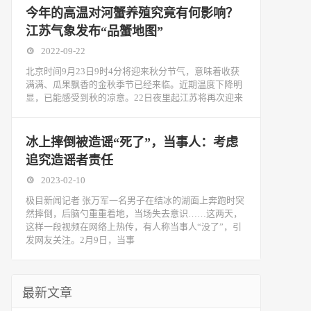
今年的高温对河蟹养殖究竟有何影响？
江苏气象发布“品蟹地图”
2022-09-22
北京时间9月23日9时4分将迎来秋分节气，意味着收获
满满、瓜果飘香的金秋季节已经来临。近期温度下降明
显，已能感受到秋的凉意。22日夜里起江苏将再次迎来
冰上摔倒被造谣“死了”，当事人：考虑
追究造谣者责任
2023-02-10
极目新闻记者 张万军一名男子在结冰的湖面上奔跑时突
然摔倒，后脑勺重重着地，当场失去意识……这两天，
这样一段视频在网络上热传，有人称当事人“没了”，引
发网友关注。2月9日，当事
最新文章