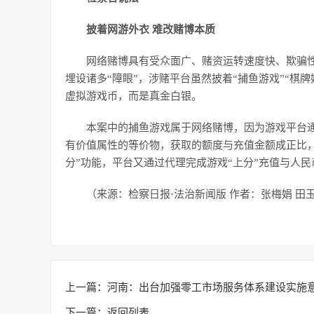
披着网游外衣 难改赌博本质
网络赌博具有受众面广、赌资运转速度快、欺骗
埋设诸多“障眼”，涉赌平台虽然披着“捕鱼游戏”“棋
虚拟游戏币，而是真金白银。
本案中的捕鱼游戏属于网络赌博，因为游戏平台
有价值属性的等价物，获取的额度与充值金额成正比
分”功能，平台又通过代理完成游戏“上分”充值与人民
（来源：检察日报·法治新闻版 作者：张梅娟 田
上一篇：
河南：出台加强零工市场服务体系建设实施
下一篇：
返回列表