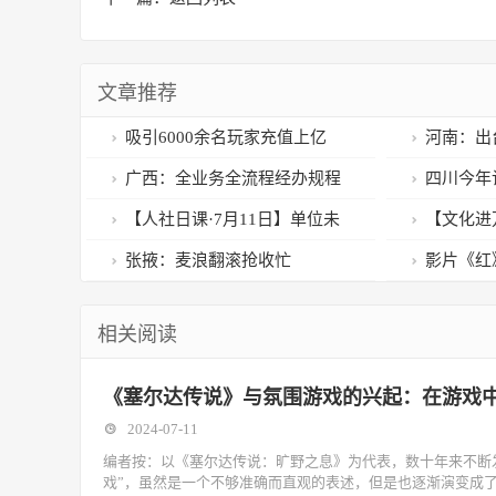
文章推荐
吸引6000余名玩家充值上亿
河南：出
元，他们把捕鱼游戏开发成赌博
体系建设实
广西：全业务全流程经办规程
四川今年
平台
推动社会保险经办条例落实落细
项资助
【人社日课·7月11日】单位未
【文化进
依法缴纳社保费，能要求补缴
隆路社区开
张掖：麦浪翻滚抢收忙
影片《红
吗？
节 90后
相关阅读
的现实探讨
《塞尔达传说》与氛围游戏的兴起：在游戏
2024-07-11
编者按：以《塞尔达传说：旷野之息》为代表，数十年来不断发展的一类
戏”，虽然是一个不够准确而直观的表述，但是也逐渐演变成