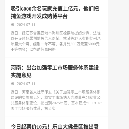
吸引6000余名玩家充值上亿元，他们把
捕鱼游戏开发成赌博平台
2024-07-11
近日，经江苏省连云港市海州区检察院提起公诉，法院
以开设赌场罪判处被告人刘某、林某等27人有期徒刑八
年至六个月、缓刑一年不等，各并处300万元至5000元
不等罚金；以帮助信息网络
河南：出台加强零工市场服务体系建设
实施意见
2024-07-11
近日，河南省人社厅印发《关于加强零工市场服务体系
建设的实施意见》，将零工市场纳入高质量充分就业公
共服务体系建设，提出到2025年底，基本建成“1+19+N”
零工市场服务体系，初步实
今日起票价10元！乐山大佛景区推出暑