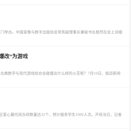
会在厦门举办。中国音像与数字出版协会常务副理事长兼秘书长敖然在会上详细
爆改”为游戏
李露古典数学与现代游戏结合会碰撞出什么样的火花呢？7月10日，极目新闻
爱心暑托班办班数量达32个，预计服务学生1600人次。开班当日，记者