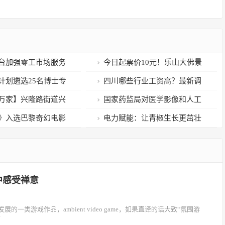
台加强零工市场服务
今日起票价10元！乐山大佛景
施意见
区推出暑期学生优惠
计划遴选25名博士专
四川哪些行业工资高？最新调
查出炉
万家】兴隆路街道兴
国家药监局对医学影像和人工
展家庭教育公益讲座
智能类创新医疗器械进行监管会
》入选巴黎奇幻电影
电力赋能：让青椒生长更茁壮
商
导演张亦弛：奇幻外壳下
中感受禅意
游戏作品，ambient video game，如果直译的话大致“氛围游
了