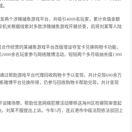
成。
开发两个涉赌捕鱼游戏平台，共吸引4000名玩家，累计充值金额
2月，公安机关根据线索对多款涉赌捕鱼游戏开展侦查，后将刘某等人陆
其合作经营的某捕鱼游戏平台改版增设夺宝卡兑换购物卡功能，
000余名玩家参与网络赌博活动，短短两个多月吸纳充值1300
，通过帮助游戏平台代理回收购物卡予以变现，共计兑现690余万
卡系赌博平台兑换所得，仍参与回收购物卡帮助兑现，共计变现
涉嫌开设赌场罪、帮助信息网络犯罪活动罪移送海州区检察院审查起
决。刘某不服提出上诉。今年5月，连云港市中级法院依法驳回上