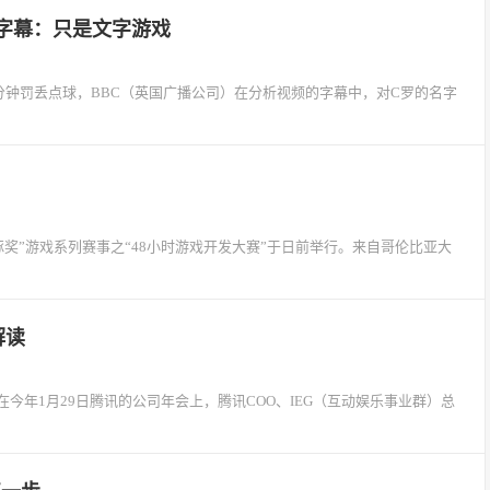
罗字幕：只是文字游戏
5分钟罚丢点球，BBC（英国广播公司）在分析视频的字幕中，对C罗的名字
豚奖”游戏系列赛事之“48小时游戏开发大赛”于日前举行。来自哥伦比亚大
解读
年1月29日腾讯的公司年会上，腾讯COO、IEG（互动娱乐事业群）总