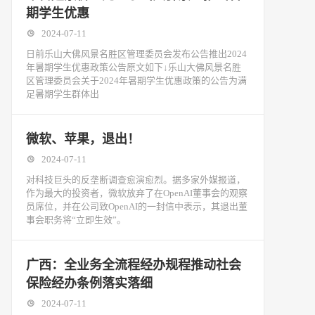
期学生优惠
2024-07-11
日前乐山大佛风景名胜区管理委员会发布公告推出2024
年暑期学生优惠政策公告原文如下↓乐山大佛风景名胜
区管理委员会关于2024年暑期学生优惠政策的公告为满
足暑期学生群体出
微软、苹果，退出！
2024-07-11
对科技巨头的反垄断调查愈演愈烈。据多家外媒报道，
作为最大的投资者，微软放弃了在OpenAI董事会的观察
员席位，并在公司致OpenAI的一封信中表示，其退出董
事会职务将“立即生效”。
广西：全业务全流程经办规程推动社会
保险经办条例落实落细
2024-07-11