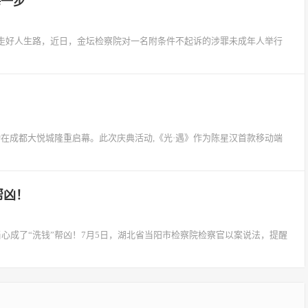
每一步
人走好人生路，近日，金坛检察院对一名附条件不起诉的涉罪未成年人举行
活动在成都大悦城隆重启幕。此次庆典活动,《光·遇》作为陈星汉首款移动端
帮凶！
当心成了“洗钱”帮凶！7月5日，湖北省当阳市检察院检察官以案说法，提醒