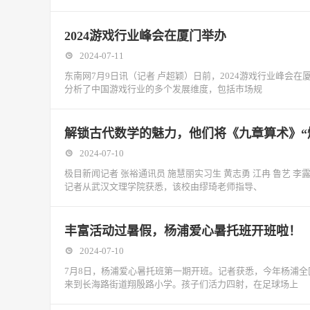
2024游戏行业峰会在厦门举办
2024-07-11
东南网7月9日讯（记者 卢超颖）日前，2024游戏行业峰
分析了中国游戏行业的多个发展维度，包括市场规
解锁古代数学的魅力，他们将《九章算术》“
2024-07-10
极目新闻记者 张裕通讯员 施慧丽实习生 黄志勇 江冉 鲁艺 
记者从武汉文理学院获悉，该校由缪琦老师指导、
丰富活动过暑假，杨浦爱心暑托班开班啦！
2024-07-10
7月8日，杨浦爱心暑托班第一期开班。记者获悉，今年杨浦全区
来到长海路街道翔殷路小学。孩子们活力四射，在足球场上