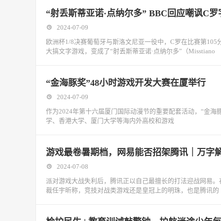
“射丢斯蒂亚诺·点纳尔多” BBC回应嘲讽C
2024-07-09
欧洲杯1/8决赛葡萄牙与斯洛文尼亚一役中，C罗在比赛第10
大搞文字游戏，变成了“射丢斯蒂亚诺·点纳尔多”（Misstiano
“金海豚奖”48小时游戏开发大赛在厦举行
2024-07-09
作为2024年第十六届厦门国际动漫节的重要配套活动，“金海
学、香港大学、厦门大学等海内外高校和游戏
游戏最卷暑期档，网易能否招架腾讯｜万字
2024-07-08
派对游戏大战失利后，腾讯正以自己最擅长的打法迎战网易。在今
裁任宇昕称，竞技对战类游戏还是皇冠上的明珠，也是腾讯的