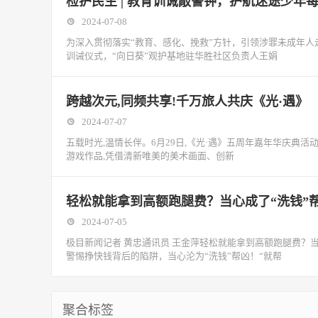
检护民生 | 教育训诫敲警钟，护航迷途少年
2024-07-08
为深入贯彻落实“教育、感化、挽救”方针，引领涉罪未成年
训诫仪式，“向日葵”观护基地驻华胜社区负责人王娟
跨越次元,同频共享!千万旅人共庆《光·遇》
2024-07-07
五载时光,温情长伴。6月29日,《光·遇》五周年嘉年华庆典
游戏作品,凭借清新唯美的美术画面、创新
轻松就能拿到高额跑腿费？当心成了“洗钱”
2024-07-05
极目新闻记者 黄忠通讯员 王金萍轻松就能拿到高额跑腿费？
警惕挣快钱背后的陷阱，当心沦为“洗钱”帮凶！“就帮
聚合标签