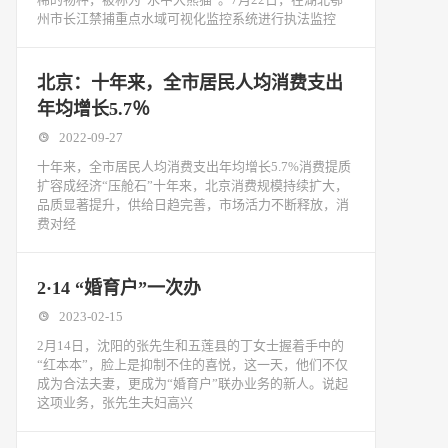
州市长江禁捕重点水域可视化监控系统进行执法监控
北京：十年来，全市居民人均消费支出
年均增长5.7％
2022-09-27
十年来，全市居民人均消费支出年均增长5.7%消费提质
扩容成经济“压舱石”十年来，北京消费规模持续扩大，
品质显著提升，供给日趋完善，市场活力不断释放，消
费对经
2·14 “婚育户”一次办
2023-02-15
2月14日，沈阳的张先生和五莲县的丁女士握着手中的
“红本本”，脸上是抑制不住的喜悦，这一天，他们不仅
成为合法夫妻，更成为“婚育户”联办业务的新人。说起
这项业务，张先生夫妇高兴