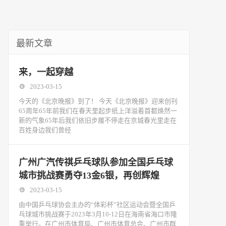
最新文章
来，一起穿越
2023-03-15
今天的《北京晚报》到了！ 今天《北京晚报》迎来创刊
65周年65年前我们在春天里起步纸上洋溢着首都焕然一
新的气象65年后我们依旧步履不停走在京城春光里走在
百姓身边我们曾经
广州广汽传祺乒乓球队参加全国乒乓球
城市挑战赛勇夺13金6银，再创辉煌
2023-03-15
由中国乒乓球协会主办的“体彩杯”社区运动会暨全国乒
乓球城市挑战赛于2023年3月10-12日在海南省海口市隆
重举行。在广州市体育局、广州市体育总会、广州市群