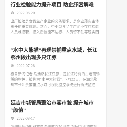
行业检验能力提升项目 助企纾困解难
2022-06-20
出厂检验是食品生产企业的必备要求，是企业落实主体
责任的重要体现。然而，中小型食品生产企业存在检验
人员难招聘、招入后技能不达标、人员留不住等现实困
“水中大熊猫”再现禁捕重点水域，长江
鄂州段出现多只江豚
2022-07-28
极目新闻记者 马浩然长江江豚，是长江特有的古老而珍
稀的物种，被称为“水中大熊猫”。7月22日，在湖北鄂
州市长江禁捕重点水域可视化监控系统进行执法监控
延吉市城管局整治市容市貌 提升城市
“颜值”
2022-08-17
为迎接延边朝鲜族自治州成立70周年, 巩固文明城市创