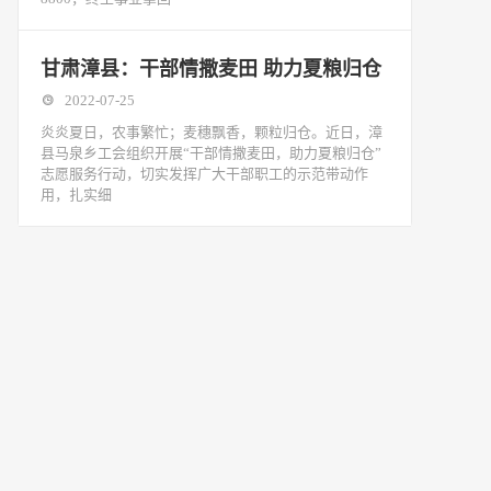
甘肃漳县：干部情撒麦田 助力夏粮归仓
2022-07-25
炎炎夏日，农事繁忙；麦穗飘香，颗粒归仓。近日，漳
县马泉乡工会组织开展“干部情撒麦田，助力夏粮归仓”
志愿服务行动，切实发挥广大干部职工的示范带动作
用，扎实细