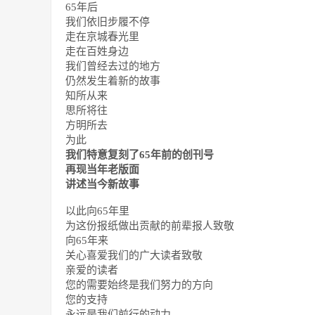
65年后
我们依旧步履不停
走在京城春光里
走在百姓身边
我们曾经去过的地方
仍然发生着新的故事
知所从来
思所将往
方明所去
为此
我们特意复刻了65年前的创刊号
再现当年老版面
讲述当今新故事
以此向65年里
为这份报纸做出贡献的前辈报人致敬
向65年来
关心喜爱我们的广大读者致敬
亲爱的读者
您的需要始终是我们努力的方向
您的支持
永远是我们前行的动力