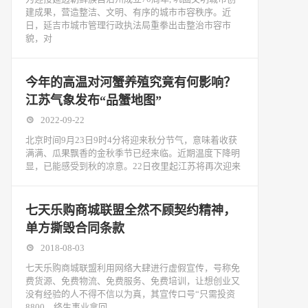
建成果，营造整洁、文明、有序的城市市容秩序。近
日，延吉市城市管理行政执法局重拳出击整治市容市
貌，对
今年的高温对河蟹养殖究竟有何影响？
江苏气象发布“品蟹地图”
2022-09-22
北京时间9月23日9时4分将迎来秋分节气，意味着收获
满满、瓜果飘香的金秋季节已经来临。近期温度下降明
显，已能感受到秋的凉意。22日夜里起江苏将再次迎来
七天乐购商城联盟全然不顾契约精神，
单方撕毁合同条款
2018-08-03
七天乐购商城联盟利用网络大肆进行虚假宣传，号称免
费货源、免费物流、免费服务、免费培训，让想创业又
没有经验的人不得不信以为真，其宣传口号“只需投资
8800，终生事业拿回