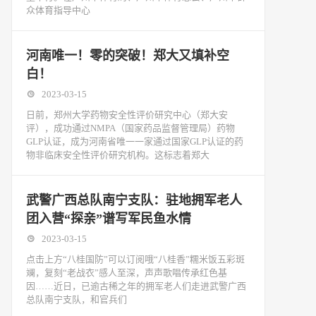
众体育指导中心
河南唯一！零的突破！郑大又填补空
白！
2023-03-15
日前，郑州大学药物安全性评价研究中心（郑大安
评），成功通过NMPA（国家药品监督管理局）药物
GLP认证，成为河南省唯一一家通过国家GLP认证的药
物非临床安全性评价研究机构。这标志着郑大
武警广西总队南宁支队：驻地拥军老人
团入营“探亲”谱写军民鱼水情
2023-03-15
点击上方“八桂国防”可以订阅哦“八桂香”糯米饭五彩斑
斓，复刻“老战衣”感人至深，声声歌唱传承红色基
因……近日，已逾古稀之年的拥军老人们走进武警广西
总队南宁支队，和官兵们