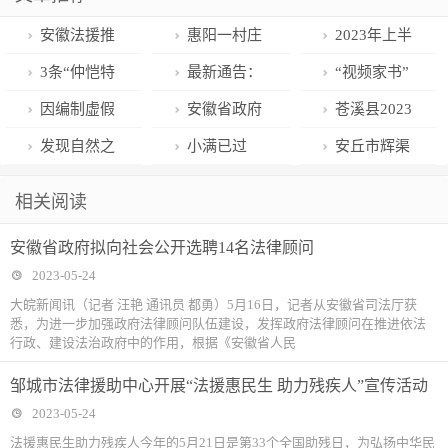
安徽法援推
惠阳一村庄
2023年上半
出“招牌菜单”
40多只家禽深
年驻马店市“新
3条“仲恺特
最新通告：
“视频家书”
让法律服务更
夜“组团”消
时代好少年”候
色”旅游路线发
本周日，莱西
跨越高墙传递
因编制虚假
安徽省政府
苍溪县2023
接地气
失？监控显
选名单出炉
布，包含沿途
这些路段交通
爱
资料，安盛天
拟向社会公开
年壹基金“壹乐
发现自然之
小满已过
安丘市辉渠
示…
美食推荐
管制
平湖北分公司
选聘14名法律
园”和“儿童服
美 人与自然和
“麦”向丰收
镇：人大代表
相关阅读
被罚13万元
顾问
务站”项目正式
谐共生 我市举
助力退林还耕
安徽省政府拟向社会公开选聘14名法律顾问
启动
办“国际生物多
守牢耕地底线
2023-05-24
样性日”主题科
大皖新闻讯（记者 汪艳 通讯员 都勇）5月16日，记者从安徽省司法厅获
悉，为进一步加强政府法律顾问队伍建设，发挥政府法律顾问在推进依法
普教育活动
行政、建设法治政府中的作用，根据《安徽省人民
邹城市法律援助中心开展“法援惠民生 助力残疾人”宣传活动
2023-05-24
法援惠民生助力残疾人今年的5月21日是第33个全国助残日，为弘扬中华民