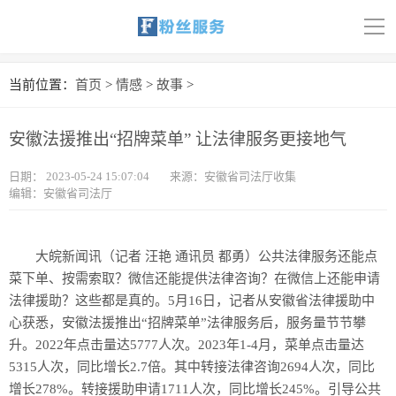
导
航
首页
当前位置：
首页
>
情感
>
故事
>
科技
安徽法援推出“招牌菜单” 让法律服务更接地气
娱乐
日期：
2023-05-24 15:07:04
来源：安徽省司法厅收集
编辑：安徽省司法厅
汽车
体育
大皖新闻讯（记者 汪艳 通讯员 都勇）公共法律服务还能点
菜下单、按需索取？微信还能提供法律咨询？在微信上还能申请
财经
法律援助？这些都是真的。5月16日，记者从安徽省法律援助中
旅游
心获悉，安徽法援推出“招牌菜单”法律服务后，服务量节节攀
升。2022年点击量达5777人次。2023年1-4月，菜单点击量达
育儿
5315人次，同比增长2.7倍。其中转接法律咨询2694人次，同比
增长278%。转接援助申请1711人次，同比增长245%。引导公共