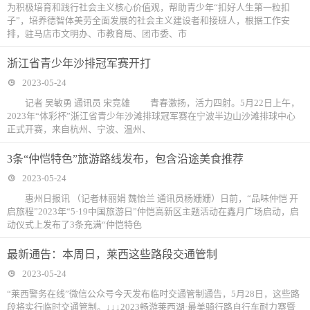
为积极培育和践行社会主义核心价值观，帮助青少年“扣好人生第一粒扣
子”，培养德智体美劳全面发展的社会主义建设者和接班人，根据工作安
排，驻马店市文明办、市教育局、团市委、市
浙江省青少年沙排冠军赛开打
2023-05-24
记者 吴敏勇 通讯员 宋竞雄 青春激扬，活力四射。5月22日上午，
2023年“体彩杯”浙江省青少年沙滩排球冠军赛在宁波半边山沙滩排球中心
正式开赛，来自杭州、宁波、温州、
3条“仲恺特色”旅游路线发布，包含沿途美食推荐
2023-05-24
惠州日报讯 （记者林丽娟 魏怡兰 通讯员杨姗姗）日前，“品味仲恺 开
启旅程”2023年“5·19中国旅游日”仲恺高新区主题活动在鑫月广场启动，启
动仪式上发布了3条充满“仲恺特色
最新通告：本周日，莱西这些路段交通管制
2023-05-24
“莱西警务在线”微信公众号今天发布临时交通管制通告，5月28日，这些路
段将实行临时交通管制。↓↓↓2023畅游莱西湖·最美骑行路自行车耐力赛暨