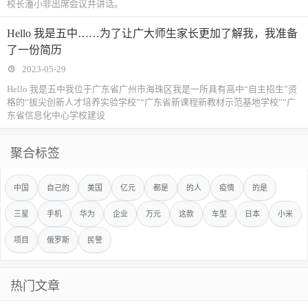
校长潘小非出席会议并讲话。
Hello 我是五中……为了让广大师生家长更加了解我，我准备
了一份简历
2023-05-29
Hello 我是五中我位于广东省广州市海珠区我是一所具有高中“自主招生”资
格的“拔尖创新人才培养实验学校”“广东省新课程新教材示范基地学校”“广
东省信息化中心学校建设
聚合标签
中国
自己的
美国
亿元
都是
的人
疫情
的是
三星
手机
华为
企业
万元
这款
车型
日本
小米
项目
俄罗斯
民警
热门文章