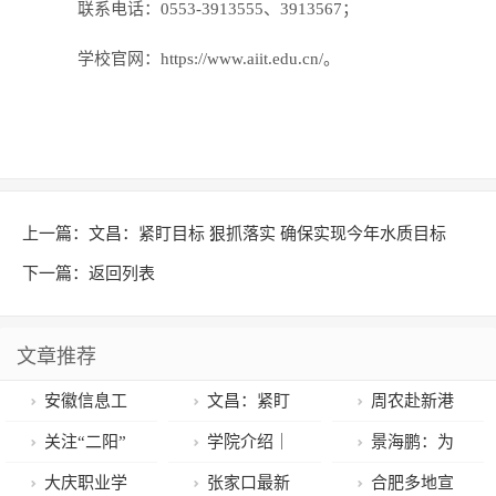
联系电话：0553-3913555、3913567；
学校官网：https://www.aiit.edu.cn/。
上一篇：
文昌：紧盯目标 狠抓落实 确保实现今年水质目标
下一篇：
返回列表
文章推荐
安徽信息工
文昌：紧盯
周农赴新港
程学院2023年
目标 狠抓落实
区开展专题调
关注“二阳”
学院介绍｜
景海鹏：为
招生章程
确保实现今年
研
患者增加，这
医学技术学院
四上太空每晚
大庆职业学
张家口最新
合肥多地宣