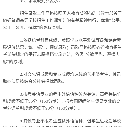
五、录取规则及要求：
历史
招生录取工作严格按照国家教育部颁布的《教育部关于
美食
做好普通高等学校招生工作通知》的有关精神执行，本着“公平、
公正、公开、择优”的录取原则。
军事
1.依据统考科目成绩，参照学业水平测试等级和综合素
国际
质评价结果，统一标准，择优录取；录取严格按照各省教育招生
考试院规定的平行志愿投档实施办法，依照“分数优先，遵循志
情感
愿”的原则。
故事
美文
2.对文化课成绩和专业成绩均达线的艺术类考生，其录
取办法是按综合分排名择优录取。
3.报考英语专业的考生外语语种须为英语，高考英语单
科成绩不低于95分（150分制）；报考国际经济与贸易专业的高
考外语单科成绩不低于90分（150分制）。
4.其他专业不限考生应试外语语种，但学生进校后学校