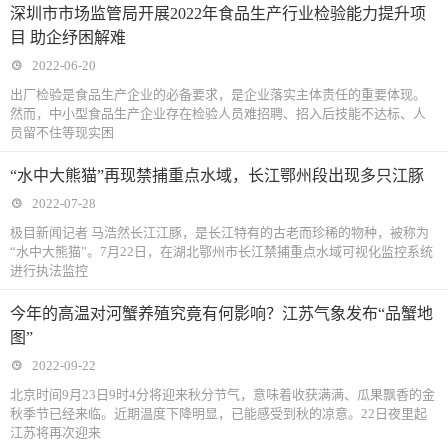
深圳市市场监管局开展2022年食品生产行业检验能力提升项
目 助企纾困解难
2022-06-20
出厂检验是食品生产企业的必备要求，是企业落实主体责任的重要体现。
然而，中小型食品生产企业存在检验人员难招聘、招入后技能不达标、人
员留不住等现实困
“水中大熊猫”再现禁捕重点水域，长江鄂州段出现多只江豚
2022-07-28
极目新闻记者 马浩然长江江豚，是长江特有的古老而珍稀的物种，被称为
“水中大熊猫”。7月22日，在湖北鄂州市长江禁捕重点水域可视化监控系统
进行执法监控
今年的高温对河蟹养殖究竟有何影响？江苏气象发布“品蟹地
图”
2022-09-22
北京时间9月23日9时4分将迎来秋分节气，意味着收获满满、瓜果飘香的金
秋季节已经来临。近期温度下降明显，已能感受到秋的凉意。22日夜里起
江苏将再次迎来