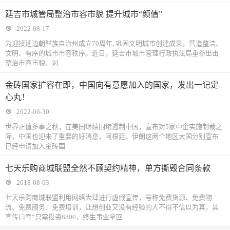
延吉市城管局整治市容市貌 提升城市“颜值”
2022-08-17
为迎接延边朝鲜族自治州成立70周年, 巩固文明城市创建成果，营造整洁、
文明、有序的城市市容秩序。近日，延吉市城市管理行政执法局重拳出击
整治市容市貌，对
金砖国家扩容在即，中国向有意愿加入的国家，发出一记定
心丸！
2022-06-30
世界正值多事之秋，在美国继续围堵遏制中国，宣布对5家中企实施制裁之
际，中国也迎来了重要的好消息，阿根廷、伊朗这两个地区大国分别宣布
已经申请加入金砖国
七天乐购商城联盟全然不顾契约精神，单方撕毁合同条款
2018-08-03
七天乐购商城联盟利用网络大肆进行虚假宣传，号称免费货源、免费物
流、免费服务、免费培训，让想创业又没有经验的人不得不信以为真，其
宣传口号“只需投资8800，终生事业拿回