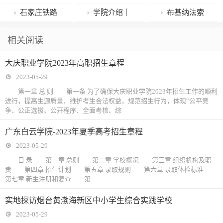
水质目标
轮疫情有啥特
简介及招生专
训练至12点，
院2023年高职
停电通知！看
布：中高考期
石家庄铁路
学院介绍｜
布基纳法索
点？
业介绍
四年没回家看
招生章程
看有没有你
间可免费停
职业技术学院
药学院/现代中
—中国复交5
相关阅读
父母
家……
车！
2023年招生章
药产业学院简
周年系列活动
大庆职业学院2023年高职招生章程
程
介及招生专业
在京举行
2023-05-29
介绍
第一章 总 则 第一条 为了确保大庆职业学院2023年招生工作的顺利
进行，提高生源质量，维护考生合法权益，规范招生行为，体现“公平竞
争、公正选拔、公开程序、全面考核、综
广东白云学院-2023年夏季高考招生章程
2023-05-29
目 录 第一章 总则 第二章 学校概况 第三章 组织机构及职
责 第四章 招生计划 第五章 录取规则 第六章 录取体检标准
第七章 新生注册和复查 第
实地探访烟台黄渤海新区中小学生综合实践学校
2023-05-29