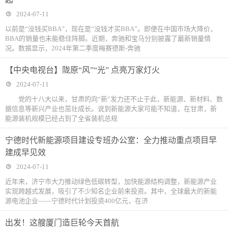
2024-07-11
以前是“没钱买BBA”，现在是“没钱才买BBA”。即便在中国市场大降价，
BBA的销量也未能稳住阵脚。近期，奔驰和宝马分别披露了最新销量情
况。数据显示，2024年第二季度梅赛德斯-奔驰
【中央电视台】陇原“风”“光” 点亮万家灯火
2024-07-11
党的十八大以来，甘肃的向“新”发力还不止于此，新能源、新材料、数
据信息等新兴产业也茁壮成长。说到新能源大家可能不知道，在甘肃，新
能源装机规模已经占到了全省装机总规
宁德时代新能源项目建设专班办公室：全力推动重点项目早
建成早见效
2024-07-11
近年来，济宁市大力推动绿色低碳转型，加快能源结构调整，新能源产业
实现跨越式发展，吸引了不少知名企业前来投资。其中，全球最大的新能
源电池企业——宁德时代计划投资400亿元，在济
出发！这艘厦门造巨轮今天首航