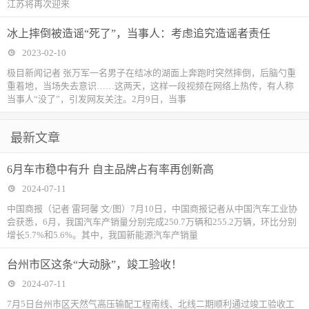
江苏将再次迎来
冰上摔倒被造谣“死了”，当事人：考虑追究造谣者责任
2023-02-10
极目新闻记者 张万军一名男子在结冰的湖面上奔跑时突然摔倒，后脑勺重
重着地，当场失去意识……这两天，这样一段视频在网络上热传，有人称
当事人“没了”，引发网友关注。2月9日，当事
最新文章
6月车市稳中有升 自主品牌占有率再创新高
2024-07-11
中国商报（记者 雷珂馨 文/图）7月10日，中国商报记者从中国汽车工业协
会获悉，6月，我国汽车产销量分别完成250.7万辆和255.2万辆，环比分别
增长5.7%和5.6%。其中，我国新能源汽车产销量
台州市区这条“大动脉”，竣工验收！
2024-07-11
7月5日台州市区天然气高压输配工程南线、北线二期顺利通过竣工验收工