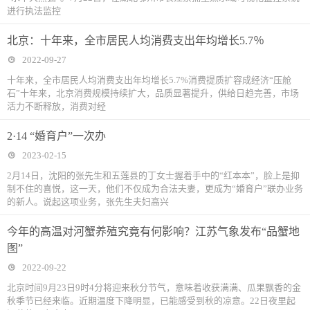
进行执法监控
北京：十年来，全市居民人均消费支出年均增长5.7％
2022-09-27
十年来，全市居民人均消费支出年均增长5.7%消费提质扩容成经济“压舱
石”十年来，北京消费规模持续扩大，品质显著提升，供给日趋完善，市场
活力不断释放，消费对经
2·14 “婚育户”一次办
2023-02-15
2月14日，沈阳的张先生和五莲县的丁女士握着手中的“红本本”，脸上是抑
制不住的喜悦，这一天，他们不仅成为合法夫妻，更成为“婚育户”联办业务
的新人。说起这项业务，张先生夫妇高兴
今年的高温对河蟹养殖究竟有何影响？江苏气象发布“品蟹地
图”
2022-09-22
北京时间9月23日9时4分将迎来秋分节气，意味着收获满满、瓜果飘香的金
秋季节已经来临。近期温度下降明显，已能感受到秋的凉意。22日夜里起