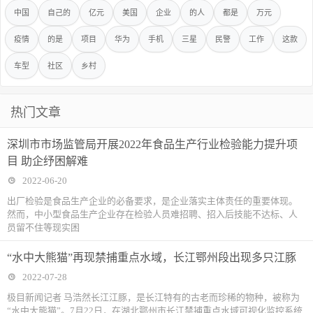
中国
自己的
亿元
美国
企业
的人
都是
万元
疫情
的是
项目
华为
手机
三星
民警
工作
这款
车型
社区
乡村
热门文章
深圳市市场监管局开展2022年食品生产行业检验能力提升项
目 助企纾困解难
2022-06-20
出厂检验是食品生产企业的必备要求，是企业落实主体责任的重要体现。
然而，中小型食品生产企业存在检验人员难招聘、招入后技能不达标、人
员留不住等现实困
“水中大熊猫”再现禁捕重点水域，长江鄂州段出现多只江豚
2022-07-28
极目新闻记者 马浩然长江江豚，是长江特有的古老而珍稀的物种，被称为
“水中大熊猫”。7月22日，在湖北鄂州市长江禁捕重点水域可视化监控系统