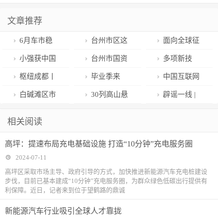
文章推荐
6月车市稳
台州市区这
面向全球征
中有升 自主品
条“大动脉”，
集|揭榜攻坚赛
小强获中国
台州市国资
多项新技
牌占有率再创
竣工验收！
参赛指南发布
播音主持金声
系统“三联三
术、新产品、
枢纽成都丨
毕业季来
中国互联网
新高
奖《小强热
共”第三片组
新应用场景亮
进出港航线热
了！家门口的
联合辟谣平台
白碱滩区市
30列高山悬
辟谣一线 |
线》21年关注
2024年第二次
相新材料产业
度持续攀升 航
“15分钟就业
2024年6月辟
场监督管理局
崖跨座式单轨
秦小琼诞生记
相关阅读
民生
交流活动在三
链产品推介会
司在成都急换
服务圈”来赋能
谣榜综述
全力推进化妆
游览车在江西
——济南市委
高坪：提速布局充电基础设施 打造“10分钟”充电服务圈
门举行
大飞机加密航
品“一号多用”
交付
网信办网络辟
2024-07-11
班
违法行为专项
谣IP人物特辑
高坪区采取市场主导、政府引导的方式，加快推进新能源汽车充电桩建设
步伐，目前已基本建成“10分钟”充电服务圈，为群众绿色低碳出行提供有
检查
利保障。近日，记者来到位于望鹤路的鼎诚
​新能源汽车行业吸引全球人才靠拢