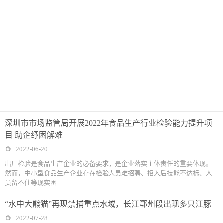
深圳市市场监管局开展2022年食品生产行业检验能力提升项
目 助企纾困解难
2022-06-20
出厂检验是食品生产企业的必备要求，是企业落实主体责任的重要体现。
然而，中小型食品生产企业存在检验人员难招聘、招入后技能不达标、人
员留不住等现实困
“水中大熊猫”再现禁捕重点水域，长江鄂州段出现多只江豚
2022-07-28