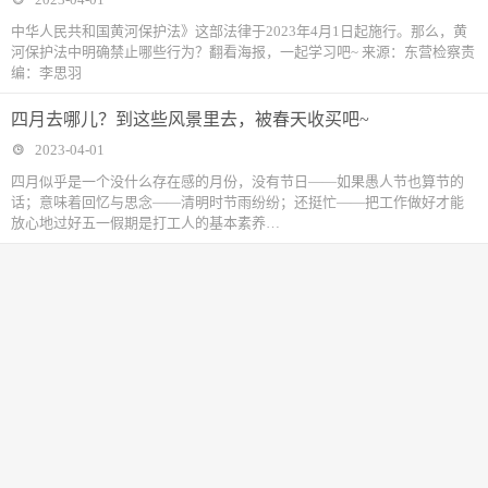
中华人民共和国黄河保护法》这部法律于2023年4月1日起施行。那么，黄
河保护法中明确禁止哪些行为？翻看海报，一起学习吧~ 来源：东营检察责
编：李思羽
四月去哪儿？到这些风景里去，被春天收买吧~
2023-04-01
四月似乎是一个没什么存在感的月份，没有节日——如果愚人节也算节的
话；意味着回忆与思念——清明时节雨纷纷；还挺忙——把工作做好才能
放心地过好五一假期是打工人的基本素养…