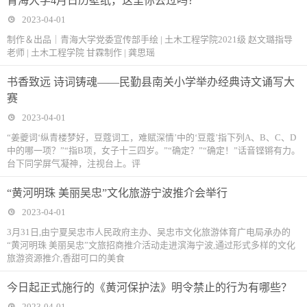
青海大学4月日历壁纸，这里你去过吗？
2023-04-01
制作＆出品｜青海大学党委宣传部手绘 | 土木工程学院2021级 赵文璐指导
老师 | 土木工程学院 甘霖制作 | 龚思瑶
书香致远 诗词铸魂——民勤县南关小学举办经典诗文诵写大
赛
2023-04-01
“姜夔词‘纵青楼梦好，豆蔻词工，难赋深情’中的‘豆蔻’指下列A、B、C、D
中的哪一项？”“指B项，女子十三四岁。”“确定？”“确定！”话音铿锵有力。
台下同学屏气凝神，注视台上。评
“黄河明珠 美丽吴忠”文化旅游宁波推介会举行
2023-04-01
3月31日,由宁夏吴忠市人民政府主办、吴忠市文化旅游体育广电局承办的
“黄河明珠 美丽吴忠”文旅招商推介活动走进滨海宁波,通过形式多样的文化
旅游资源推介,香甜可口的美食
今日起正式施行的《黄河保护法》明令禁止的行为有哪些？
2023-04-01