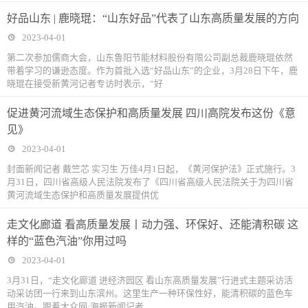
好品山东 | 鹿晓琨：“山东好品”代表了山东高质量发展的方向
2023-04-01
第二次参加儒商大会，山东鲁阳节能材料股份有限公司副总裁鹿晓琨依然
带着学习的谦逊态度。作为首批入选“好品山东”的企业，3月28日下午，鹿
晓琨在接受新黄河记者专访时表示，“好
促进黄河流域生态保护和高质量发展 四川高院发布这份《意
见》
2023-04-01
封面新闻记者 戴竺芯 实习生 万佳4月1日起，《黄河保护法》正式施行。3
月31日，四川省高级人民法院发布了《四川省高级人民法院关于为四川省
黄河流域生态保护和高质量发展提供优
走文化廊道 看高质量发展丨动力强、环保好、还能清积碳 这
样的“蓝色汽油”你用过吗
2023-04-01
3月31日，“走文化廊道 进经济园区 看山东高质量发展”行进式主题采访活
动采访团一行来到山东滨州。这里生产一种环保性好，能清积碳的蓝色车
用汽油。跟着大众网·海报新闻记者