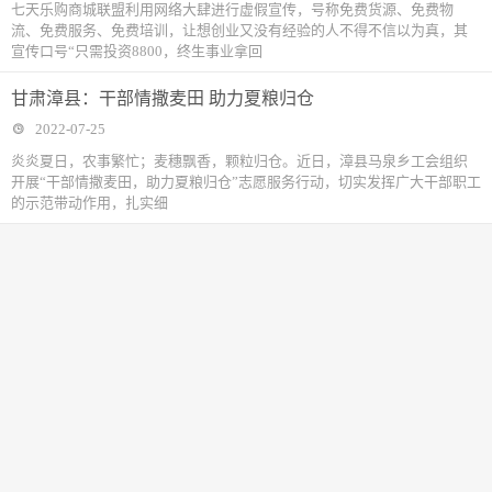
七天乐购商城联盟利用网络大肆进行虚假宣传，号称免费货源、免费物
流、免费服务、免费培训，让想创业又没有经验的人不得不信以为真，其
宣传口号“只需投资8800，终生事业拿回
甘肃漳县：干部情撒麦田 助力夏粮归仓
2022-07-25
炎炎夏日，农事繁忙；麦穗飘香，颗粒归仓。近日，漳县马泉乡工会组织
开展“干部情撒麦田，助力夏粮归仓”志愿服务行动，切实发挥广大干部职工
的示范带动作用，扎实细