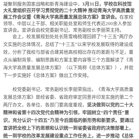
凝聚到服务国家战略和新青海建设中，
3月31日，学校在科技馆
大礼堂组织召开学习贯彻党的二十大精神 推动青海大学高质量发
展工作会议暨《青海大学高质量发展总体方案》宣讲会。
在家校
领导、中层以上干部、相关职能处室和师生代表近200余人参加
宣讲会。宣讲会由校党委副书记、常务副校长李丽荣主持。
会上，校发展规划处处长陈雪梅梳理回顾了“十三五”两厅办
文实施的总体情况，总结了“十三五”以来学校发展取得的建设成
效，分析了我校与部省合建其他高校相比存在的差距与不足，重
点从编制背景、编制思路和方案主要内容等三个方面解读了《青
海大学高质量发展总体方案》（以下简称《总体方案》），并就
下一步实施好《总体方案》做出工作安排。
校党委副书记、常务副校长李丽荣指出，《青海大学高质量
发展总体方案》是经省委、省政府审定同意并印发实施的第二个
两厅办文，各单位、各部门要高度重视，
坚决做到以党的二十大
精神和省第十四次党代会精神为引领，牢固树立“四个责任”意
识，充分认识“十四五”乃至今后面临的新形势和新要求。要通过
宣讲把全校上下的思想和认识统一到省委省政府的决策部署上，
统一到学校的改革发展建设重点工作任务上，进一步推动《总体