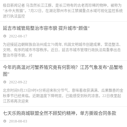
极目新闻记者 马浩然长江江豚，是长江特有的古老而珍稀的物种，被称为
“水中大熊猫”。7月22日，在湖北鄂州市长江禁捕重点水域可视化监控系统
进行执法监控
延吉市城管局整治市容市貌 提升城市“颜值”
2022-08-17
为迎接延边朝鲜族自治州成立70周年, 巩固文明城市创建成果，营造整洁、
文明、有序的城市市容秩序。近日，延吉市城市管理行政执法局重拳出击
整治市容市貌，对
今年的高温对河蟹养殖究竟有何影响？江苏气象发布“品蟹地
图”
2022-09-22
北京时间9月23日9时4分将迎来秋分节气，意味着收获满满、瓜果飘香的金
秋季节已经来临。近期温度下降明显，已能感受到秋的凉意。22日夜里起
江苏将再次迎来
七天乐购商城联盟全然不顾契约精神，单方撕毁合同条款
2018-08-03