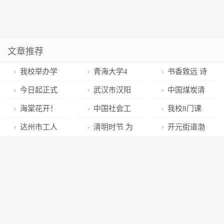
文章推荐
我校举办学
青海大学4
书香致远 诗
习贯彻党的二
月日历壁纸，
词铸魂——民
今日起正式
武汉市汉阳
中国煤炭清
十大精神 推动
这里你去过
勤县南关小学
施行的《黄河
区青年创业城
洁转化高端(院
海棠花开！
中国社会工
我校8门课
青海大学高质
吗？
举办经典诗文
保护法》明令
三年发展规划
士)论坛举行
潍坊广电花仙
作联合会企业
程获批第二批
达州市工人
清明时节 为
开元街道渤
量发展工作会
诵写大赛
禁止的行为有
正式发布
王双明院士做
子邀你来白浪
公民工作委员
陕西省课程思
文化宫：项目
您送上消防安
海路社区：公
议暨《青海大
哪些？
主旨报告
河湿地公园赏
会更名换届大
政示范课程和
建设跑出“加速
全“及时雨”
益市集摆在家
学高质量发展
花啦！
会召开
教学团队
度” 一季度实
门口 便民服务
总体方案》宣
现“开门红”
送到群众身边
讲会