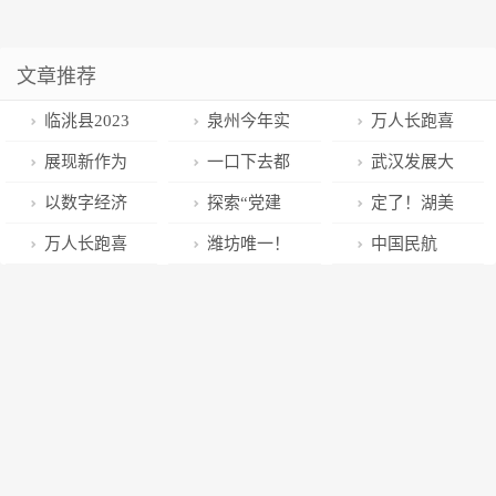
文章推荐
临洮县2023
泉州今年实
万人长跑喜
年春运今日启
施40个为民办
迎新年 郑州市
展现新作为
一口下去都
武汉发展大
动
实事项目
2023年迎新春
续写新时代地
是年味！济南
湾区“反向飞地
以数字经济
探索“党建
定了！湖美
长跑活动1月8
方人大工作新
百年老字号糕
经济” ！市政
赋能“双减”！
+群团+社工
校考年后线下
万人长跑喜
潍坊唯一！
中国民航
日隆重举行
篇章
点店迎来销售
协委员建议
市人大代表、
+网格员”工作
举行，绘画设
迎新年 郑州市
昌邑市劳动教
局：今年我国
高峰
科大讯飞副总
模式！英模代
计类继续设报
2023年迎新春
育经验在全省
民航运输市场
裁蔡晴做客长
表围绕基层治
名资格线
长跑活动1月8
推广
有望迎来显著
江访谈
理建言献策
日举行
复苏