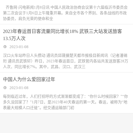
齐鲁网·闪电新闻1月8日讯 中国人民政治协商会议第十六届临沂市委员会
第二次会议于1月6日上午隆重开幕。来自全市各个界别、各条战线的市政
协委员，肩负光荣的使命和全
2023年春运首日客流量同比增长18% 武铁三大站发送旅客
13.5万人次
2023-01-08
汉口火车站昨日人头攒动 通讯员邱晟摄楚天都市报极目新闻讯（记者潘锡
珩 通讯员武铁轩）昨日，2023年春运首日，武铁管内各站共发送旅客28万
人次，同比增长7%。其中，武昌、汉口、武汉三
中国人为什么爱回家过年
2023-01-08
每到临近过年，人们打招呼的方式渐渐都变成了：“你什么时候回家？”“你
多久没回家了？”1月7日，是2023年40天春运的第一天。春运，被称为“地
表最大规模人口迁徙”。经交通运输部门初