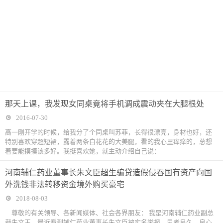
那天上课，我发现女同桌竟将手机调成震动夹在大腿根处
2016-07-30
高一刚开学的时候，给我分了个同桌叫苏菲，长得很漂亮，身材也好，还
特别喜欢穿超短裙，露着两条白花花的大美腿，看的我心里痒痒的，总想
着要能摸摸该多好。我挺喜欢她，就主动介绍自己说：
河南辅仁药业董事长朱文臣超生骗贷造假侵吞国有资产向国
外洗钱非法转移资金境外购买豪宅
2018-08-03
尊敬的有关领导、各新闻媒体、社会各界朋友： 我是河南辅仁药业副总
裁朱文玉，最近看到辅仁药业董事长朱文臣被实名举报，思考良久，良心