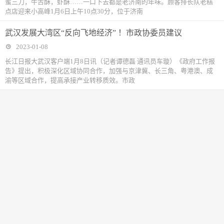
蜜三刀，牛舌酥，虾酥……一口下去都是老济南的年味。顾客排长队老糕
点店迎来小高峰1月6日上午10点30分，位于济南
武汉发展大湾区“反向飞地经济” ！市政协委员建议
2023-01-08
长江日报大武汉客户端1月8日讯（记者谭德磊 通讯员车璇）《政府工作报
告》提出，积极深化区域协同合作，加强与京津冀、长三角、粤港澳、成
渝等区域合作，提高承接产业转移质效。市政