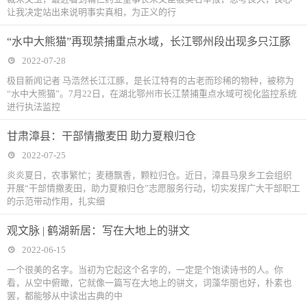
让我决定站出来说明事实真相，为正义的行
“水中大熊猫”再现禁捕重点水域，长江鄂州段出现多只江豚
2022-07-28
极目新闻记者 马浩然长江江豚，是长江特有的古老而珍稀的物种，被称为
“水中大熊猫”。7月22日，在湖北鄂州市长江禁捕重点水域可视化监控系统
进行执法监控
甘肃漳县：干部情撒麦田 助力夏粮归仓
2022-07-25
炎炎夏日，农事繁忙；麦穗飘香，颗粒归仓。近日，漳县马泉乡工会组织
开展“干部情撒麦田，助力夏粮归仓”志愿服务行动，切实发挥广大干部职工
的示范带动作用，扎实细
观文脉 | 鹤湖新居：写在大地上的骈文
2022-06-15
一个很美的名字。当初为它起这个名字的，一定是个饱读诗书的人。你
看，从空中俯瞰，它就像一篇写在大地上的骈文，词藻华丽也好，朴素也
罢，都能够从中读出古典的中