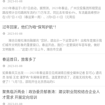
2023-01-08
2023年春运于1月7日启动，据预测，2023年春运，广州交投集团所辖营运
路段预计日均路网车流约175万车次，同比去年增长4%，车流最高峰预计
在1月7日-13日（春运第一周）、2月6日-11日（元宵后
过年回家，他们为咱“保驾护航”！
2023-01-08
潍坊日报社潍坊融媒讯 “您好，请出示一下运营证件！出租车是展示我
们城市文明形象的重要窗口，春运开启，我们一定要搞好车容车貌，做好
文明服务……”这是1月7日上午，潍坊市交通
春运首日，旅客多了
2023-01-08
如乘春风又出发——2023年春运首日见闻湖南日报全媒体记者 彭可心 通讯
员 张韬 王宏 潘梦冉“车厢噪音更低、温度更舒适了，还能无线充电，太方
便了！”1月7日，邵阳开往北京西站的G
聚焦临沂两会｜政协委员郁善涛：建议职业院校结合企业人
才需求 开展定向培训
2023-01-08