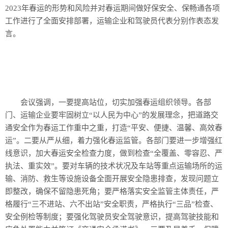
2023年春运的形势和风险并对春运期间做好保安全、保畅通各项
工作进行了全面安排部署，运输企业和驾驶员代表分别作表态发
言。
会议强调，一要提高站位，切实加强春运组织领导。各部
门、运输企业要牢固树立“以人民为中心”的发展理念，把道路交
通安全作为春运工作重中之重，打造“平安、便捷、温馨、高效春
运”。二要从严从细，着力强化春运监管。各部门要进一步增强红
线意识，加大春运安全检查力度，做到检查“全覆盖、零容忍、严
执法、重实效”。要对车辆的技术状况及车站等重点运输场所的运
输、消防、救生等设施设备全面开展安全隐患排查，发现问题立
即整改，确保不留隐患死角；要严格落实安全监管主体责任，严
格履行“三不进站、六不出站”安全职责，严格执行“三品”检查、
安全例检等制度；要强化驾驶员安全驾驶意识，提高驾驶技能和