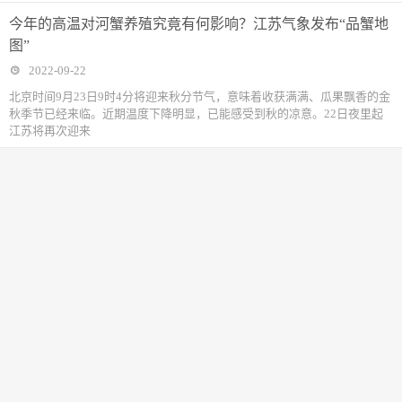
今年的高温对河蟹养殖究竟有何影响？江苏气象发布“品蟹地
图”
2022-09-22
北京时间9月23日9时4分将迎来秋分节气，意味着收获满满、瓜果飘香的金
秋季节已经来临。近期温度下降明显，已能感受到秋的凉意。22日夜里起
江苏将再次迎来