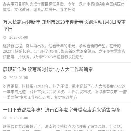
办实事项目顺利完成年度目标任务后，今年，泉州市将继续重点围绕医疗
健康、文化教育、城乡品质提升、养老托幼
万人长跑喜迎新年 郑州市2023年迎新春长跑活动1月8日隆重
举行
2023-01-08
逐梦新征程，奋斗再出发。迎着新年的阳光，承载着新的希望，在新的
2023年快乐起跑。1月8日的郑州市郑东新区龙湖金融岛、龙子湖智慧岛彩
旗招展一片欢腾，郑州市2023年迎新春长跑活动
展现新作为 续写新时代地方人大工作新篇章
2023-01-08
岁月更替，时针指向2023年。时光不语，数字记载了市人大常委会2022这
一年来的足迹：召开常委会会议10次、主任会议29次，听取和审议市“一府
一委两院”专项工作报告27项，制定修改地方
一口下去都是年味！济南百年老字号糕点店迎来销售高峰
2023-01-08
眼看着春节越来越近了，济南的传统糕点店也迎来了销售高峰。红蛋糕，