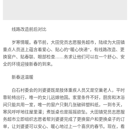
线路改造前后对比
岁寒情暖。春节前，大田党员志愿服务超市，陆续为大田镇
重点人员送上蕴含着爱心、贴心的“暖心快递”，有线路改造、更
换窗户、贴春联、眼部检查……务求让他们可以在一个舒心、安
全的环境迎接新春的到来。
新春送温暖
白石村委会的刘婆婆既是肢体重疾人员又是空巢老人，平时
靠轮椅出行，唯一的女儿远嫁他国。家里条件不好，厨房和沐浴
间只能共用一室，唯一的窗户只剩几张破碎塑料纸，一到冬天，
寒风呼呼地往屋里灌；煮饭桌也是摇摇欲坠。大田镇党员志愿服
务超市立即组织志愿者帮刘婆婆完成了更换窗户和更换桌子的订
单，让刘婆婆可以安心、暖心地过上一个喜庆的春节。现在，看