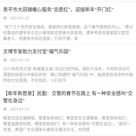
恩平市大田镇暖心服务“志愿红”，迎接新年“开门红”
2023-01-23
“用了几十年的老化电线，谢谢你们帮我更换，这个春节我特别开心。”黄沙
村委会的谭爷爷正在兴奋地和志愿者分享喜悦。谭爷爷是低保家庭又是空
巢老人，他患有中风后遗症，行动不便，家
文博专家助力支付宝“福气乐园”
2023-01-23
2023年的支付宝“新春集五福”活动已经开始。相较于往年，今年的活动可
谓是科技感与中国风并存：精心构建的“福气乐园”中，能感受到浓浓的中国
传统文化氛围。不仅如此，人们还可
【新年新愿景】民勤：交警的春节在路上 有一种安全感叫“交
警在身边”
2023-01-23
哪里出现交通拥堵，哪里就有他们；哪里发生交通事故，哪里就有他们；
哪里道路有险情，哪里就有他们！有一种安全感叫“交警在身边”。“新的一
年里，希望广大交通参与者知法懂法守法，共同营