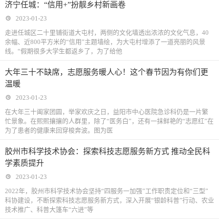
济宁任城：“信用+”扮靓乡村新画卷
2023-01-23
走进任城区二十里铺街道大屯村，两侧的文化墙透出浓浓的文化气息，40
余幅、近800平方米的“信用”主题墙绘，为大屯村增添了一道亮丽的风景
线。“假期很多大学生都返乡了，为了给他
大年三十不缺席，志愿服务暖人心！这个春节因为有你们更
温暖
2023-01-23
在大年三十阖家团圆，举家欢庆之日，益阳市中心医院急诊科仍是一片繁
忙景象。在熙熙攘攘的人群里，除了“医务白”，还有一抹鲜艳的“志愿红”在
为了患者的健康来回穿梭奔波。图为医
胶州市科学技术协会：探索科技志愿服务新方式 推动全民科
学素质提升
2023-01-23
2022年，胶州市科学技术协会坚持“四服务一加强”工作职责定位和“三型”
科协建设，不断探索科技志愿服务新方式，深入开展“银龄科普”行动、农业
技术推广、科普大篷车“六进”等