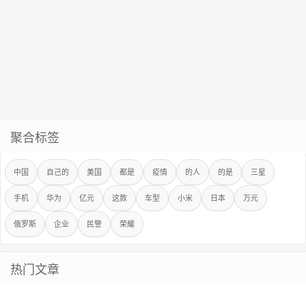
聚合标签
中国
自己的
美国
都是
疫情
的人
的是
三星
手机
华为
亿元
这款
车型
小米
日本
万元
俄罗斯
企业
民警
荣耀
热门文章