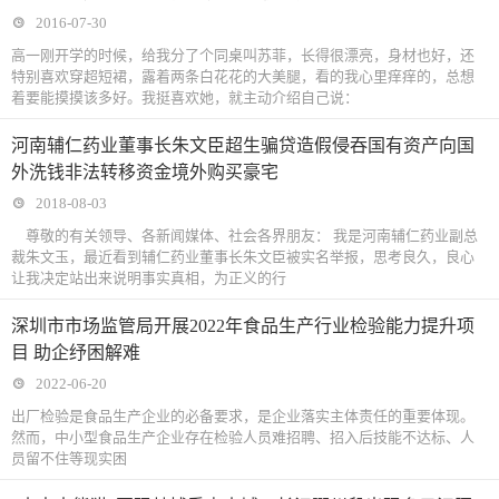
2016-07-30
高一刚开学的时候，给我分了个同桌叫苏菲，长得很漂亮，身材也好，还
特别喜欢穿超短裙，露着两条白花花的大美腿，看的我心里痒痒的，总想
着要能摸摸该多好。我挺喜欢她，就主动介绍自己说：
河南辅仁药业董事长朱文臣超生骗贷造假侵吞国有资产向国
外洗钱非法转移资金境外购买豪宅
2018-08-03
尊敬的有关领导、各新闻媒体、社会各界朋友： 我是河南辅仁药业副总
裁朱文玉，最近看到辅仁药业董事长朱文臣被实名举报，思考良久，良心
让我决定站出来说明事实真相，为正义的行
深圳市市场监管局开展2022年食品生产行业检验能力提升项
目 助企纾困解难
2022-06-20
出厂检验是食品生产企业的必备要求，是企业落实主体责任的重要体现。
然而，中小型食品生产企业存在检验人员难招聘、招入后技能不达标、人
员留不住等现实困