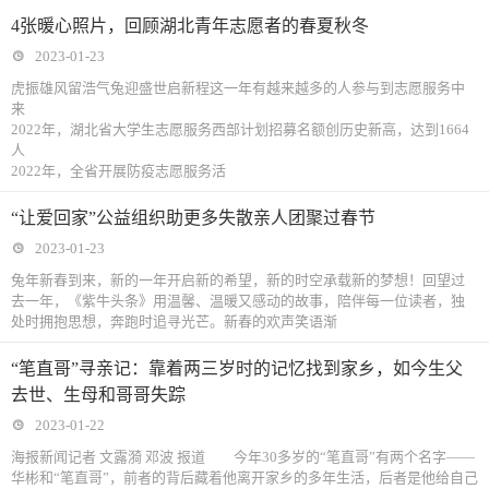
4张暖心照片，回顾湖北青年志愿者的春夏秋冬
2023-01-23
虎振雄风留浩气兔迎盛世启新程这一年有越来越多的人参与到志愿服务中
来
2022年，湖北省大学生志愿服务西部计划招募名额创历史新高，达到1664
人
2022年，全省开展防疫志愿服务活
“让爱回家”公益组织助更多失散亲人团聚过春节
2023-01-23
兔年新春到来，新的一年开启新的希望，新的时空承载新的梦想！回望过
去一年，《紫牛头条》用温馨、温暖又感动的故事，陪伴每一位读者，独
处时拥抱思想，奔跑时追寻光芒。新春的欢声笑语渐
“笔直哥”寻亲记：靠着两三岁时的记忆找到家乡，如今生父
去世、生母和哥哥失踪
2023-01-22
海报新闻记者 文露漪 邓波 报道 今年30多岁的“笔直哥”有两个名字——
华彬和“笔直哥”，前者的背后藏着他离开家乡的多年生活，后者是他给自己