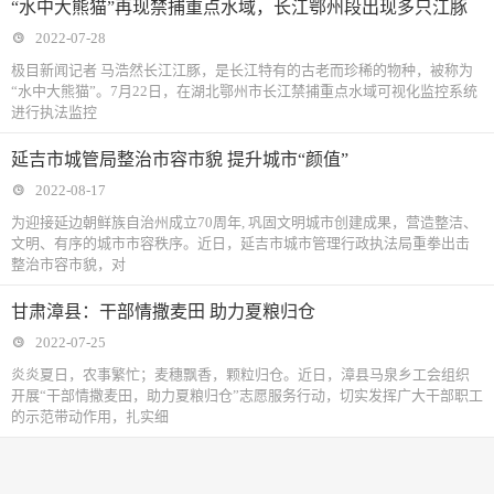
“水中大熊猫”再现禁捕重点水域，长江鄂州段出现多只江豚
2022-07-28
极目新闻记者 马浩然长江江豚，是长江特有的古老而珍稀的物种，被称为
“水中大熊猫”。7月22日，在湖北鄂州市长江禁捕重点水域可视化监控系统
进行执法监控
延吉市城管局整治市容市貌 提升城市“颜值”
2022-08-17
为迎接延边朝鲜族自治州成立70周年, 巩固文明城市创建成果，营造整洁、
文明、有序的城市市容秩序。近日，延吉市城市管理行政执法局重拳出击
整治市容市貌，对
甘肃漳县：干部情撒麦田 助力夏粮归仓
2022-07-25
炎炎夏日，农事繁忙；麦穗飘香，颗粒归仓。近日，漳县马泉乡工会组织
开展“干部情撒麦田，助力夏粮归仓”志愿服务行动，切实发挥广大干部职工
的示范带动作用，扎实细