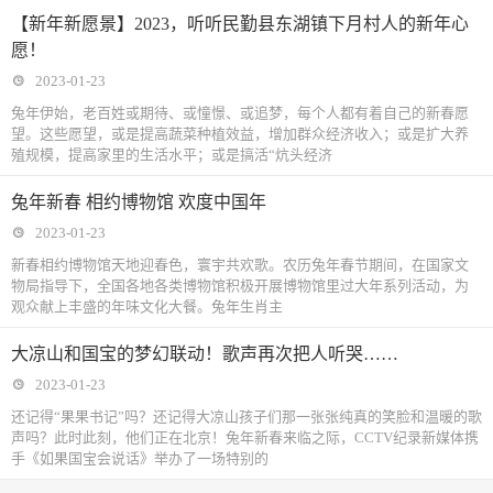
【新年新愿景】2023，听听民勤县东湖镇下月村人的新年心
愿！
2023-01-23
兔年伊始，老百姓或期待、或憧憬、或追梦，每个人都有着自己的新春愿
望。这些愿望，或是提高蔬菜种植效益，增加群众经济收入；或是扩大养
殖规模，提高家里的生活水平；或是搞活“炕头经济
兔年新春 相约博物馆 欢度中国年
2023-01-23
新春相约博物馆天地迎春色，寰宇共欢歌。农历兔年春节期间，在国家文
物局指导下，全国各地各类博物馆积极开展博物馆里过大年系列活动，为
观众献上丰盛的年味文化大餐。兔年生肖主
大凉山和国宝的梦幻联动！歌声再次把人听哭……
2023-01-23
还记得“果果书记”吗？还记得大凉山孩子们那一张张纯真的笑脸和温暖的歌
声吗？此时此刻，他们正在北京！兔年新春来临之际，CCTV纪录新媒体携
手《如果国宝会说话》举办了一场特别的