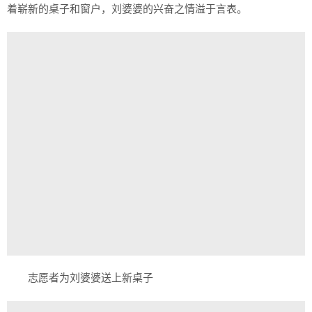
着崭新的桌子和窗户，刘婆婆的兴奋之情溢于言表。
志愿者为刘婆婆送上新桌子