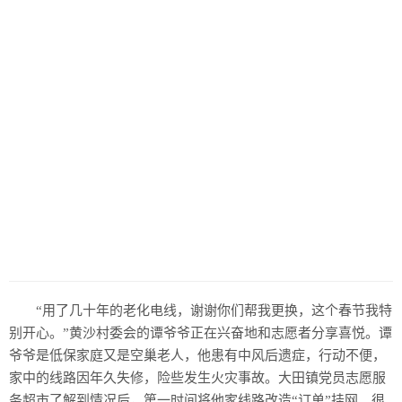
“用了几十年的老化电线，谢谢你们帮我更换，这个春节我特
别开心。”黄沙村委会的谭爷爷正在兴奋地和志愿者分享喜悦。谭
爷爷是低保家庭又是空巢老人，他患有中风后遗症，行动不便，
家中的线路因年久失修，险些发生火灾事故。大田镇党员志愿服
务超市了解到情况后，第一时间将他家线路改造“订单”挂网。很