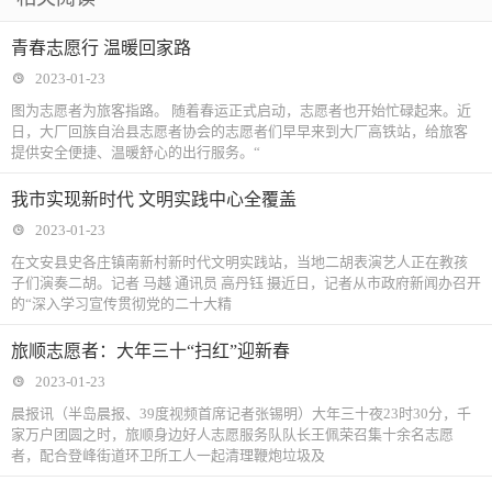
青春志愿行 温暖回家路
2023-01-23
图为志愿者为旅客指路。 随着春运正式启动，志愿者也开始忙碌起来。近
日，大厂回族自治县志愿者协会的志愿者们早早来到大厂高铁站，给旅客
提供安全便捷、温暖舒心的出行服务。“
我市实现新时代 文明实践中心全覆盖
2023-01-23
在文安县史各庄镇南新村新时代文明实践站，当地二胡表演艺人正在教孩
子们演奏二胡。记者 马越 通讯员 高丹钰 摄近日，记者从市政府新闻办召开
的“深入学习宣传贯彻党的二十大精
旅顺志愿者：大年三十“扫红”迎新春
2023-01-23
晨报讯（半岛晨报、39度视频首席记者张锡明）大年三十夜23时30分，千
家万户团圆之时，旅顺身边好人志愿服务队队长王佩荣召集十余名志愿
者，配合登峰街道环卫所工人一起清理鞭炮垃圾及