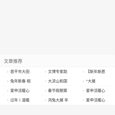
文章推荐
恩平市大田
文博专家助
【新年新愿
镇暖心服务“志
力支付宝“福气
景】2023，听
兔年新春 相
大凉山和国
“大展
愿红”，迎接新
乐园”
听民勤县东湖
约博物馆 欢度
宝的梦幻联
宏‘兔’——癸
爱申活暖心
春节假期第
爱申活暖心
年“开门红”
镇下月村人的
中国年
动！歌声再次
卯（兔年）生
春丨上海环球
三日 古镇成全
春丨普陀社卫
过年丨温暖
鸿兔大展 年
爱申活暖心
新年心愿！
把人听哭……
肖文物图片大
港新春活动火
省景区“顶流”
勇当居民“健康
春运中的“小人
韵雅集 首届经
春丨普陀这些