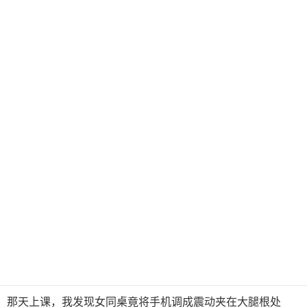
那天上课，我发现女同桌竟将手机调成震动夹在大腿根处