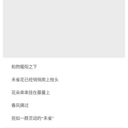
和煦暖阳之下
禾雀花已经悄悄爬上枝头
花朵串串挂在藤蔓上
春风拂过
宛如一群灵动的“禾雀”