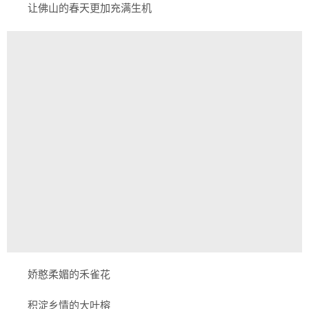
让佛山的春天更加充满生机
娇憨柔媚的禾雀花
积淀乡情的大叶榕