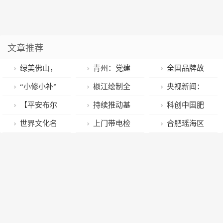
文章推荐
绿美佛山，
青州：党建
全国品牌故
共赴一场春日
引领 跑出农产
事大赛获奖作
“小修小补”
椒江绘制全
央视新闻：
花事
品“漫步云端”
品展播
哪里找？引路
省首个三维噪
电力服务助春
【平安布尔
持续推动基
科创中国肥
加速度
（73）：黎明
地图来了→
声地图
耕
津】布尔津：
层单元迭代升
料减施增效发
世界文化名
上门带电检
合肥瑶海区
出发 点亮万家
防范一氧化碳
级 全力助推营
展产学融合会
人之一祖籍或
测“把脉问诊”
多措并举扎实
中毒宣传 我们
商环境优化提
议在巴州召开
是保定，他的
客户用电更放
推进健康口腔
在行动
升
作品我们都读
心
行动
过