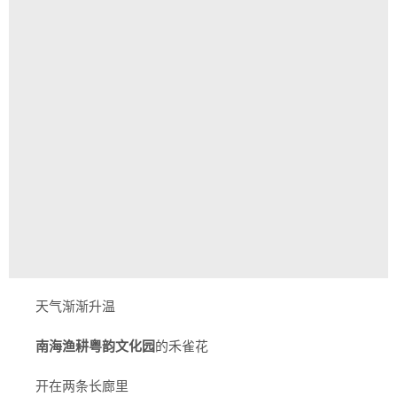
天气渐渐升温
南海渔耕粤韵文化园
的禾雀花
开在两条长廊里