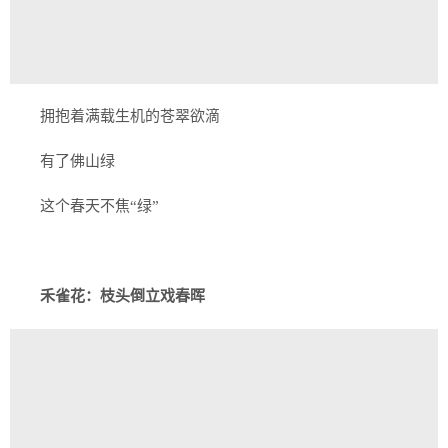
拥抱着满载生机的苍翠欲滴
有了佛山绿
这个春天不焦“绿”
禾雀花：枝头倒立戏春晖