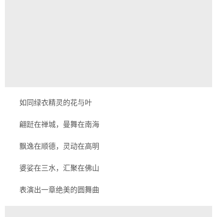
如同绿衣精灵的花与叶
翩跹在禅城，曼舞在南海
飘逸在顺德，灵动在高明
婆娑在三水，汇聚在佛山
表演出一章绝美的圆舞曲