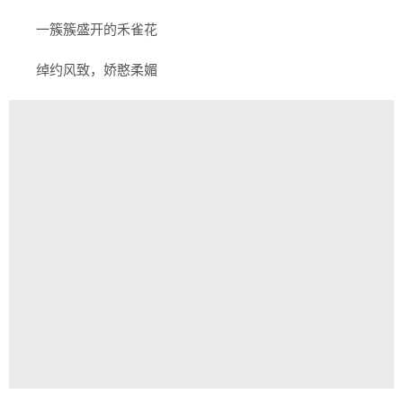
一簇簇盛开的禾雀花
绰约风致，娇憨柔媚