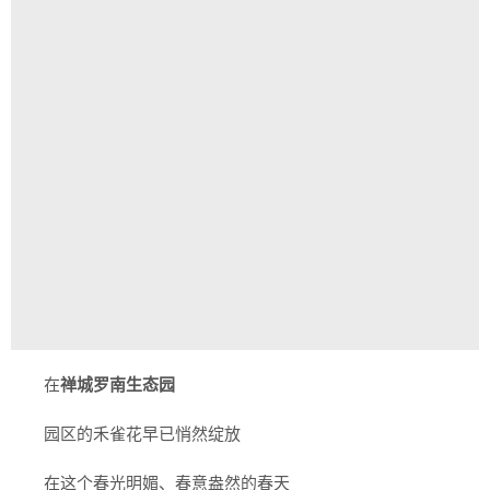
在
禅城罗南生态园
园区的禾雀花早已悄然绽放
在这个春光明媚、春意盎然的春天