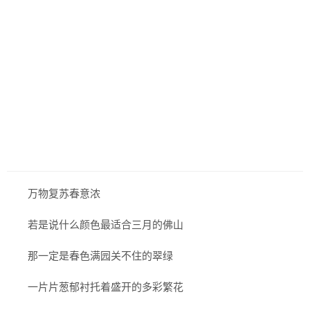
历史
美食
军事
国际
情感
故事
美文
万物复苏春意浓
若是说什么颜色最适合三月的佛山
那一定是春色满园关不住的翠绿
一片片葱郁衬托着盛开的多彩繁花