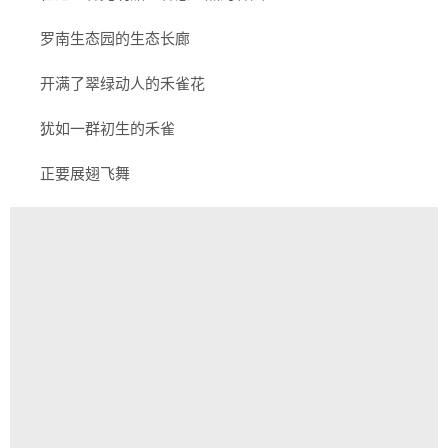
罗南生态园的生态长廊
开满了翠绿动人的禾雀花
犹如一群初生的禾雀
正要展翅飞舞