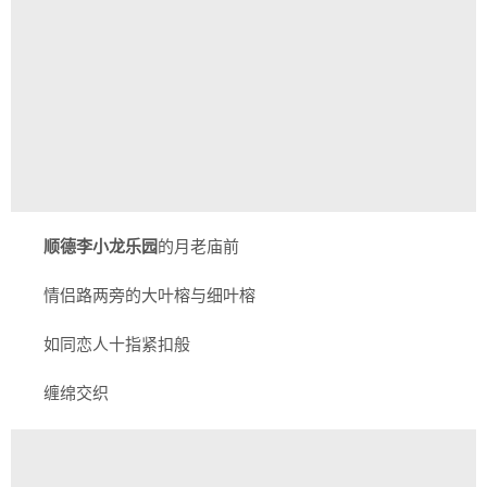
顺德李小龙乐园
的月老庙前
情侣路两旁的大叶榕与细叶榕
如同恋人十指紧扣般
缠绵交织