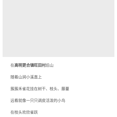
在
高明更合镇旺田村
后山
随着山涧小溪直上
簇簇禾雀花挂在树干、枝头、藤蔓
远看就像一只只调皮活泼的小鸟
在枝头欢欣雀跃