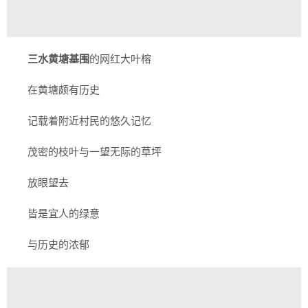
三水黄塘基围
的网红大叶榕
在黄塘颇有历史
记载着附近村民的悠久记忆
茂密的枝叶与一望无际的草坪
放眼望去
皆是宜人的绿意
与历史的浓郁