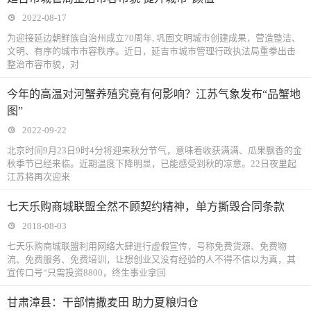
2022-08-17
为迎接延边朝鲜族自治州成立70周年, 巩固文明城市创建成果，营造整洁、
文明、有序的城市市容秩序。近日，延吉市城市管理行政执法局重拳出击
整治市容市貌，对
今年的高温对河蟹养殖究竟有何影响？江苏气象发布“品蟹地
图”
2022-09-22
北京时间9月23日9时4分将迎来秋分节气，意味着收获满满、瓜果飘香的金
秋季节已经来临。近期温度下降明显，已能感受到秋的凉意。22日夜里起
江苏将再次迎来
七天乐购商城联盟全然不顾契约精神，单方撕毁合同条款
2018-08-03
七天乐购商城联盟利用网络大肆进行虚假宣传，号称免费货源、免费物
流、免费服务、免费培训，让想创业又没有经验的人不得不信以为真，其
宣传口号“只需投资8800，终生事业拿回
甘肃漳县：干部情撒麦田 助力夏粮归仓