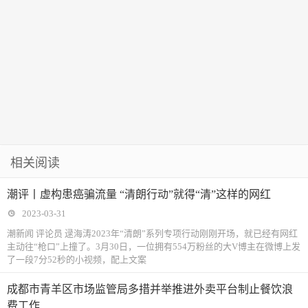
相关阅读
潮评丨虚构患癌骗流量 “清朗行动”就得“清”这样的网红
2023-03-31
潮新闻 评论员 逯海涛2023年“清朗”系列专项行动刚刚开场，就已经有网红
主动往“枪口”上撞了。3月30日，一位拥有554万粉丝的大V博主在微博上发
了一段7分52秒的小视频，配上文案
成都市青羊区市场监管局多措并举推进外卖平台制止餐饮浪
费工作