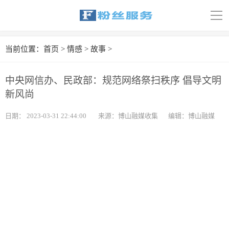
导
航
首页
当前位置：
首页
>
情感
>
故事
>
科技
中央网信办、民政部：规范网络祭扫秩序 倡导文明
娱乐
新风尚
汽车
日期：
2023-03-31 22:44:00
来源：博山融媒收集
编辑：博山融媒
体育
财经
旅游
育儿