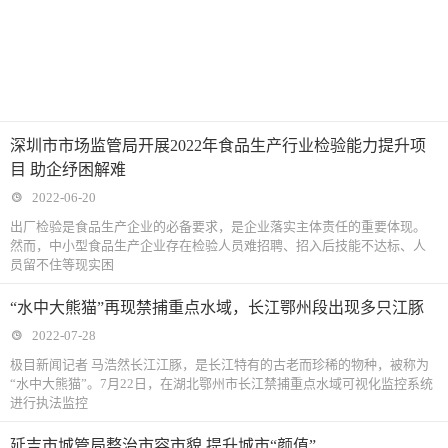
深圳市市场监管局开展2022年食品生产行业检验能力提升项
目 助企纾困解难
2022-06-20
出厂检验是食品生产企业的必备要求，是企业落实主体责任的重要体现。
然而，中小型食品生产企业存在检验人员难招聘、招入后技能不达标、人
员留不住等现实困
“水中大熊猫”再现禁捕重点水域，长江鄂州段出现多只江豚
2022-07-28
极目新闻记者 马浩然长江江豚，是长江特有的古老而珍稀的物种，被称为
“水中大熊猫”。7月22日，在湖北鄂州市长江禁捕重点水域可视化监控系统
进行执法监控
延吉市城管局整治市容市貌 提升城市“颜值”