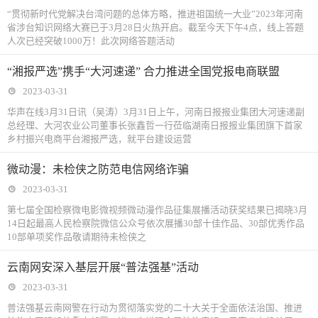
“贯彻新时代党解决台湾问题的总体方略，推进祖国统一大业”2023年河南
省涉台知识网络大赛已于3月28日火热开启。截至今天下午4点，线上答题
人次已经突破1000万！此次网络答题活动
“湘报严选”携手“大河速递” 合力推进全国党报电商联盟
2023-03-31
华声在线3月31日讯（吴涛）3月31日上午，河南日报报业集团大河速递副
总经理、大河农业公司董事长张鑫哲一行莅临湖南日报报业集团旗下首家
乡村振兴电商平台湘报严选，就平台建设运营
微动漫：未检侠之防范电信网络诈骗
2023-03-31
第七届全国检察微电影微视频微动漫作品征集展播活动获奖结果已揭晓3月
14日起最高人民检察院微信公众号依次展播30部十佳作品、30部优秀作品
10部单项奖作品敬请期待未检侠之
云南网安深入基层开展“普法强基”活动
2023-03-31
普法强基云南网警在行动为贯彻落实党的二十大关于全面依法治国、推进