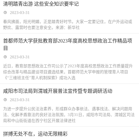
清明踏青出游 这些安全知识要牢记
2023-03-31
春风拂面，阳光明媚，正是踏青好时节。大家一定要记住，在户外运动或
野炊、露营时也要注意安全。来源：新华社
首都师范大学获批教育部2023年度高校思想政治工作精品项
目
2023-03-31
近日，教育部思想政治工作司公示了2023年度高校思想政治工作质量提升
综合改革与精品建设项目遴选结果，首都师范大学申报的管理育人项目
《“三维班主任”育人机制探索》成功入选
咸阳市司法局到渭城开展普法宣传暨专题调研活动
2023-03-31
为进一步提升公民法治素养，形成群众办事依法、遇事找法、解决问题用
法、化解矛盾靠法的良好法治氛围，3月31日，咸阳市司法局、渭城区司法
局和中山街街道在西宁社区开展法律进社
拼搏无处不在，运动无限精彩