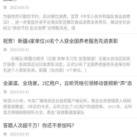
2023-03-31
为倡导厉行勤俭节约、反对餐饮浪费，宣贯《中华人民共和国反食品浪费
法》，进一步督促外卖平台落实防范餐饮食品浪费主体责任，推动全社会
树立“崇尚节俭 反对浪费”文明新风尚，成
祝贺！新疆4家单位10名个人获全国养老服务先进表彰
2023-03-31
石榴云/新疆日报讯（记者 李琳 实习生 张莹报道）记者从自治区民政
厅获悉：民政部近日印发表彰决定，正式公布了全国养老服务先进单位和
先进个人表彰名单。新疆（含兵团）4个单位、1
全渠道、全场景，2亿用户，云听凭啥引领移动音频新“声”态
2023-03-31
导读2020年，中央广播电视总台音频客户端云听，携总台资源强势入场网
络音频赛道；3年后的今天，云听交出了2亿用户的成绩单。 2021年，云听
首次亮相网络视听大会，表态“音频赛道国家队
答题人次超千万！你还不参加吗？
2023-03-31