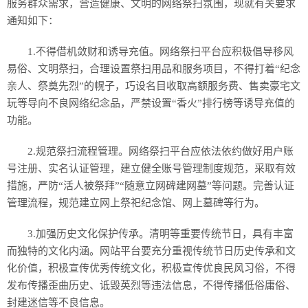
服务群众需求，营造健康、文明的网络祭扫氛围，现就有关要求
通知如下：
1.不得借机敛财和诱导充值。网络祭扫平台应积极倡导移风
易俗、文明祭扫，合理设置祭扫用品和服务项目，不得打着“纪念
亲人、祭奠先烈”的幌子，巧设名目收取高额服务费、售卖豪宅文
玩等导向不良网络纪念品，严禁设置“香火”排行榜等诱导充值的
功能。
2.规范祭扫流程管理。网络祭扫平台应依法依约做好用户账
号注册、实名认证管理，建立健全账号管理制度规范，采取有效
措施，严防“活人被祭拜”“随意立网碑建网墓”等问题。完善认证
管理流程，规范建立网上祭祀纪念馆、网上墓碑等行为。
3.加强历史文化保护传承。清明等重要传统节日，具有丰富
而独特的文化内涵。网站平台要充分重视传统节日历史传承和文
化价值，积极宣传优秀传统文化，积极宣传优良民风习俗，不得
发布传播歪曲历史、诋毁英烈等违法信息，不得传播低俗庸俗、
封建迷信等不良信息。