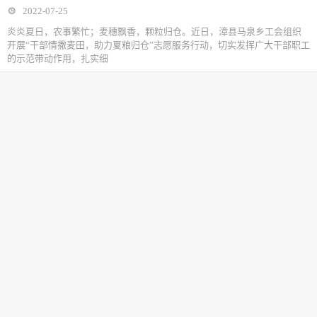
2022-07-25
炎炎夏日，农事繁忙；麦穗飘香，颗粒归仓。近日，漳县马泉乡工会组织
开展“干部情撒麦田，助力夏粮归仓”志愿服务行动，切实发挥广大干部职工
的示范带动作用，扎实细