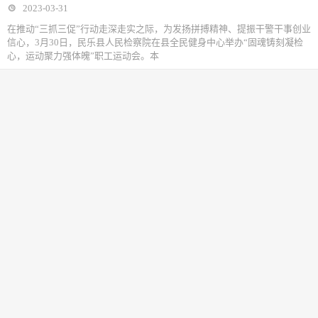
2023-03-31
在推动“三抓三促”行动走深走实之际，为发扬拼搏精神、提振干警干事创业
信心，3月30日，民乐县人民检察院在县全民健身中心举办“固魂铸刻凝检
心，运动聚力强体魄”职工运动会。本