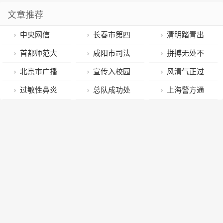
文章推荐
中央网信
长春市第四
清明踏青出
办、民政部：
十五中学开展
游 这些安全知
首都师范大
咸阳市司法
拼搏无处不
规范网络祭扫
清明节主题教
识要牢记
学获批教育部
局到渭城开展
在，运动无限
北京市广播
宣传入校园
风清气正过
秩序 倡导文明
育活动
2023年度高校
普法宣传暨专
精彩
电视局大力推
党风暖人心
清明 驰而不息
过敏性鼻炎
总队成功处
上海警方通
新风尚
思想政治工作
题调研活动
进全市重点广
——党的二十
纠“四风”
患者“自救”指
置兰州市西固
报：王某某，
精品项目
播剧创作生产
大精神宣讲团
南
区四季青街道
当场抓获
走进娄底三中
光月山村荒山
荒火