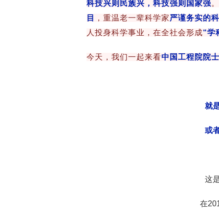
科技兴则民族兴，科技强则国家强
。
目
，重温老一辈科学家
严谨务实的
人投身科学事业，在全社会形成
“学
今天，我们一起来看
中国工程院院
就
或
这
在2