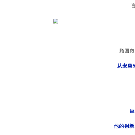
顾国彪
从安康
巨
他的创新