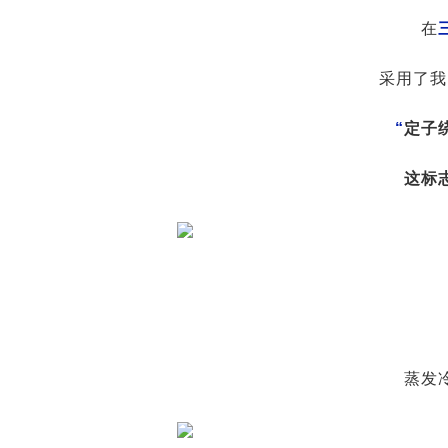
在
采用了我
“
定子
这标
蒸发