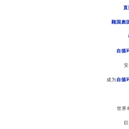
直
顾国彪
自循
安
成为
自循
世界
巨