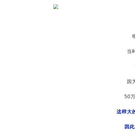
当
因
50
这样大
因此