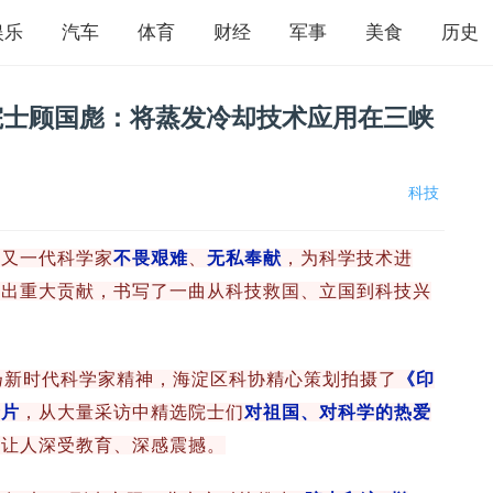
娱乐
汽车
体育
财经
军事
美食
历史
院院士顾国彪：将蒸发冷却技术应用在三峡
科技
代又一代科学家
不畏艰难
、
无私奉献
，为科学技术进
做出重大贡献，书写了一曲从科技救国、立国到科技兴
扬新时代科学家精神，海淀区科协精心策划拍摄了
《印
录片
，从大量采访中精选院士们
对祖国、对科学的热爱
，让人深受教育、深感震撼。