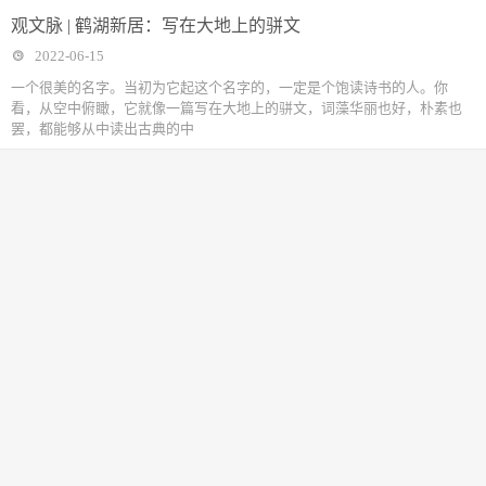
观文脉 | 鹤湖新居：写在大地上的骈文
2022-06-15
一个很美的名字。当初为它起这个名字的，一定是个饱读诗书的人。你
看，从空中俯瞰，它就像一篇写在大地上的骈文，词藻华丽也好，朴素也
罢，都能够从中读出古典的中