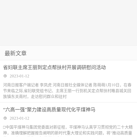
最新文章
省妇联主席王丽到定点帮扶村开展调研慰问活动
2023-01-12
河南日报客户端记者 李凤虎 河南日报社全媒体记者 陈萌萌1月10日，在春
节来临之际,省妇联党组书记、主席王丽一行到机关定点帮扶村睢县城关回
族镇东关南村，走访慰问群众和驻村
“六高一强”聚力建设高质量现代化平煤神马
2023-01-12
□中国平煤神马集团党委面对新征程，平煤神马认真学习贯彻党的二十大精
神，准确理解把握报告阐明的新时代重大理论和实践问题，将“推动高质量