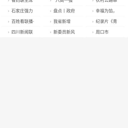
省妇联主席
“六高一强”
农村公路串
王丽到定点帮
聚力建设高质
珠成线畅通城
石家庄强力
盘点丨政府
幸福为馅，
扶村开展调研
量现代化平煤
乡——封丘县
推进“6+2+2”
工作报告中的
情暖空巢老
百姓看联播·
我省新增
纪录片《青
慰问活动
神马
李庄镇“四好农
城市更新重点
高频词
人、留守儿童
两会特别版｜
190家省级知
城山—都江
四川新闻联
新委员新风
周口市
村路”越走越宽
项目建设 城市
声音：“好风
识产权强企
堰》今晚亮相
播丨2023年省
采③李俊洪：
“2023全国网
广
更新 魅力升级
景”能不能变成
央视中文国际
两会特别报道
推进世界级钒
上年货节”暨
“新场景”
频道
——凝心聚力
钛产业基地建
“首届青年网上
共赴现代化四
设
年货节”首场直
川新征程
播启动仪式举
行