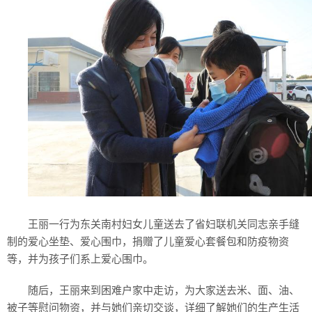
王丽一行为东关南村妇女儿童送去了省妇联机关同志亲手缝
制的爱心坐垫、爱心围巾，捐赠了儿童爱心套餐包和防疫物资
等，并为孩子们系上爱心围巾。
随后，王丽来到困难户家中走访，为大家送去米、面、油、
被子等慰问物资，并与她们亲切交谈，详细了解她们的生产生活