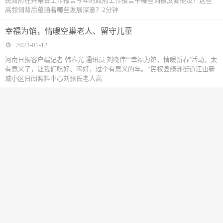
民政府在开幕会上作报告今年的政府工作报告中哪些词被反复提及？这些
高频词背后蕴涵着哪些发展深意？2分钟
幸福为馅，情暖空巢老人、留守儿童
2023-01-12
河南日报客户端记者 韩春光 通讯员 刘晓伟“‘幸福为馅，情暖新春’活动，太
有意义了，让我们吃好、喝好，过个有意义的年。”民权县绿洲街道江山新
城小区日间照料中心刘张氏老人高