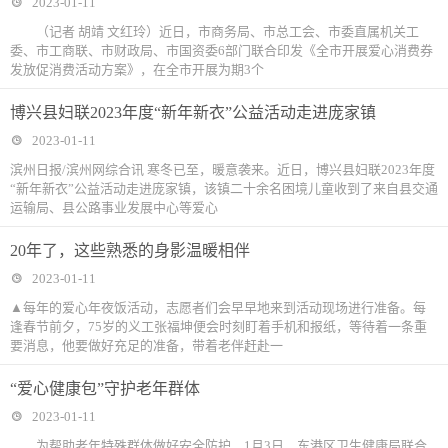
2023-01-11
（记者 胡靖 文红玲）近日，市商务局、市总工会、市委直属机关工
委、市工商联、市财政局、市国资委6部门联合印发《全市开展爱心消费券
发放促消费活动方案》，在全市开展为期3个
博兴县妇联2023年度“新年新衣”公益活动走进庞家镇
2023-01-11
滨州日报/滨州网综合讯 寒冬已至，暖意袭来。近日，博兴县妇联2023年度
“新年新衣”公益活动走进庞家镇，该镇二十余名困境儿童收到了来自县交通
运输局、县公路事业发展中心等爱心
20年了，这些熟悉的身影温暖相伴
2023-01-11
▲每年的爱心年夜饭活动，志愿者们会早早地来到活动现场进行准备。每
逢春节前夕，75岁的义工张福坤便会时刻盯着手机和报纸，等待着一条重
要消息，他要做好充足的准备，带着老伴赶赴一
“爱心健康包”守护老年群体
2023-01-11
为帮助老年特殊群体做好安全防护，1月3日，东港区卫生健康局联合