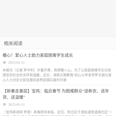
相关阅读
暖心！爱心人士助力家庭困难学生成长
2023-01-11
本报讯（记者 罗中利）岁暮天寒，真情暖人心。为了让家庭困难学生切身
感受到社会的关怀和温暖，近日，湖南文期教育•初心公考老师罗文期与爱
心人士刘支文前往隆回县鸭田镇石鼓村开展
【新春走基层】宝鸡：临近春节 为困难群众“送新衣、送年
货、送温暖”
2023-01-11
（宝鸡新闻网 罗君）新春即将来临，近日，陈仓区千渭街道铁道南社区“一