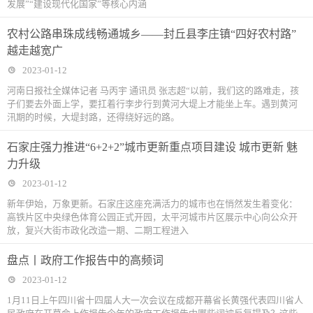
发展”“建设现代化国家”等核心内涵
农村公路串珠成线畅通城乡——封丘县李庄镇“四好农村路”
越走越宽广
2023-01-12
河南日报社全媒体记者 马丙宇 通讯员 张志超“以前，我们这的路难走，孩
子们要去外面上学，要扛着行李步行到黄河大堤上才能坐上车。遇到黄河
汛期的时候，大堤封路，还得绕好远的路。
石家庄强力推进“6+2+2”城市更新重点项目建设 城市更新 魅
力升级
2023-01-12
新年伊始，万象更新。石家庄这座充满活力的城市也在悄然发生着变化：
高铁片区中央绿色体育公园正式开园，太平河城市片区展示中心向公众开
放，复兴大街市政化改造一期、二期工程进入
盘点丨政府工作报告中的高频词
2023-01-12
1月11日上午四川省十四届人大一次会议在成都开幕省长黄强代表四川省人