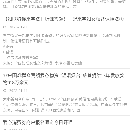
元爱心基金”爱心志愿者们带着准备好的年货驱车60公里，为贾村镇、县功
镇、周原镇7户困难群众送去新春的祝福，带
【妇联喊你来学法】听课答题！一起来学妇女权益保障法④
2023-01-11
看完微课一起来学习打卡新修订的妇女权益保障法新增设了12项制度机
制，使法律更具有可操作性。
A正确
B错误
（点击选项查看答案）
来源：全国妇联女性之声编辑 | 李玲 杨雪晗责编
57户困难群众喜领爱心物资 “温暖烟台”慈善捐赠13年发放款
物618万余元
2023-01-11
大小新闻客户端1月11日讯（YMG全媒体记者 赖皓阳 摄影报道）奉献爱
心，传递温暖。昨日，我市举行“温暖烟台”慈善捐助活动，在新春佳节到来
之际，为福山区门楼街道50户困难家庭和7户困
爱心消费券商户报名通道今日开通