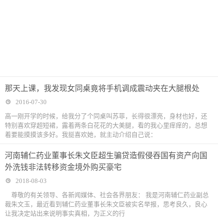
那天上课，我发现女同桌竟将手机调成震动夹在大腿根处
2016-07-30
高一刚开学的时候，给我分了个同桌叫苏菲，长得很漂亮，身材也好，还
特别喜欢穿超短裙，露着两条白花花的大美腿，看的我心里痒痒的，总想
着要能摸摸该多好。我挺喜欢她，就主动介绍自己说：
河南辅仁药业董事长朱文臣超生骗贷造假侵吞国有资产向国
外洗钱非法转移资金境外购买豪宅
2018-08-03
尊敬的有关领导、各新闻媒体、社会各界朋友： 我是河南辅仁药业副总
裁朱文玉，最近看到辅仁药业董事长朱文臣被实名举报，思考良久，良心
让我决定站出来说明事实真相，为正义的行