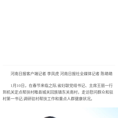
历史
美食
军事
国际
情感
故事
美文
河南日报客户端记者 李凤虎 河南日报社全媒体记者 陈萌萌
1月10日，在春节来临之际,省妇联党组书记、主席王丽一行
到机关定点帮扶村睢县城关回族镇东关南村，走访慰问群众和驻
村第一书记,调研驻村帮扶工作和重点人群健康状况。