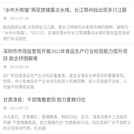
“水中大熊猫”再现禁捕重点水域，长江鄂州段出现多只江豚
2022-07-28
极目新闻记者 马浩然长江江豚，是长江特有的古老而珍稀的物种，被称为
“水中大熊猫”。7月22日，在湖北鄂州市长江禁捕重点水域可视化监控系统
进行执法监控
深圳市市场监管局开展2022年食品生产行业检验能力提升项
目 助企纾困解难
2022-06-20
出厂检验是食品生产企业的必备要求，是企业落实主体责任的重要体现。
然而，中小型食品生产企业存在检验人员难招聘、招入后技能不达标、人
员留不住等现实困
甘肃漳县：干部情撒麦田 助力夏粮归仓
2022-07-25
炎炎夏日，农事繁忙；麦穗飘香，颗粒归仓。近日，漳县马泉乡工会组织
开展“干部情撒麦田，助力夏粮归仓”志愿服务行动，切实发挥广大干部职工
的示范带动作用，扎实细