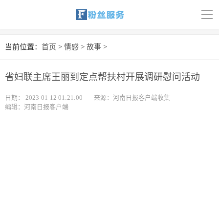
导
航
首页
当前位置：
首页
>
情感
>
故事
>
科技
省妇联主席王丽到定点帮扶村开展调研慰问活动
娱乐
日期：
2023-01-12 01:21:00
来源：河南日报客户端收集
编辑：河南日报客户端
汽车
体育
财经
旅游
育儿