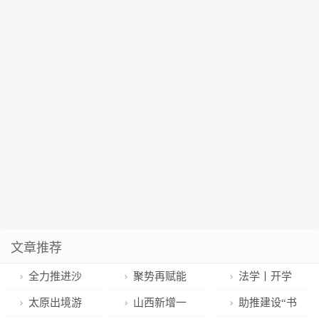
文章推荐
全力推进沙
聚势再赋能
法学丨开学
南高速项目提
黍酒向新生
季，赢在学习
太原出境游
山西新增一
助推建设“书