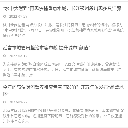
“水中大熊猫”再现禁捕重点水域，长江鄂州段出现多只江豚
2022-07-28
极目新闻记者 马浩然长江江豚，是长江特有的古老而珍稀的物种，被称为
“水中大熊猫”。7月22日，在湖北鄂州市长江禁捕重点水域可视化监控系统
进行执法监控
延吉市城管局整治市容市貌 提升城市“颜值”
2022-08-17
为迎接延边朝鲜族自治州成立70周年, 巩固文明城市创建成果，营造整洁、
文明、有序的城市市容秩序。近日，延吉市城市管理行政执法局重拳出击
整治市容市貌，对
今年的高温对河蟹养殖究竟有何影响？江苏气象发布“品蟹地
图”
2022-09-22
北京时间9月23日9时4分将迎来秋分节气，意味着收获满满、瓜果飘香的金
秋季节已经来临。近期温度下降明显，已能感受到秋的凉意。22日夜里起
江苏将再次迎来