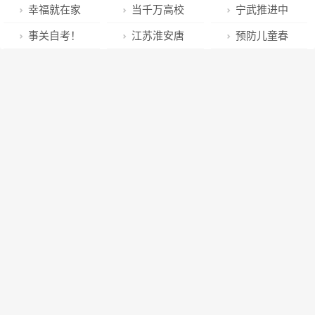
速增效
方法
市场按下“重启
条跨省高铁，
香昌平”！昌平
幸福就在家
当千万高校
宁武推进中
键”
看看都经过哪
举办实体书店
门口！看看这
毕业生涌入就
央生态环保督
事关自考！
江苏淮安唐
预防儿童春
里
经营管理培训
五大城建工程
业市场，求职
察反馈问题整
甘肃省教育考
集镇：春暖花
季呼吸道疾
会
能让新乡美成
是怎么“卷”的
改
试院发布重要
开正当时，禁
病，疫苗接种
啥
须知
种铲毒在行动
正当时