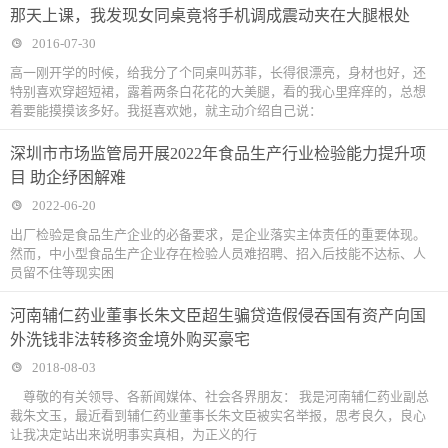
那天上课，我发现女同桌竟将手机调成震动夹在大腿根处
2016-07-30
高一刚开学的时候，给我分了个同桌叫苏菲，长得很漂亮，身材也好，还
特别喜欢穿超短裙，露着两条白花花的大美腿，看的我心里痒痒的，总想
着要能摸摸该多好。我挺喜欢她，就主动介绍自己说：
深圳市市场监管局开展2022年食品生产行业检验能力提升项
目 助企纾困解难
2022-06-20
出厂检验是食品生产企业的必备要求，是企业落实主体责任的重要体现。
然而，中小型食品生产企业存在检验人员难招聘、招入后技能不达标、人
员留不住等现实困
河南辅仁药业董事长朱文臣超生骗贷造假侵吞国有资产向国
外洗钱非法转移资金境外购买豪宅
2018-08-03
尊敬的有关领导、各新闻媒体、社会各界朋友： 我是河南辅仁药业副总
裁朱文玉，最近看到辅仁药业董事长朱文臣被实名举报，思考良久，良心
让我决定站出来说明事实真相，为正义的行