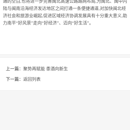
通的空白,也将进一步完善闽北高速公路路网布局,为闽北、闽中内
陆与闽南沿海经济发达地区之间打通一条便捷通道,对加快闽北经
济社会和旅游业崛起,促进区域经济协调发展具有十分重大意义,助
力南平“好风景”走向“好经济”、迈向“好生活”。
上一篇：
聚势再赋能 黍酒向新生
下一篇：
返回列表