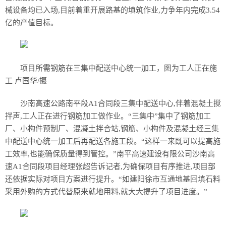
械设备均已入场,目前着重开展路基的填筑作业,力争年内完成3.54
亿的产值目标。
项目所需钢筋在三集中配送中心统一加工，图为工人正在施
工 卢国华/摄
沙南高速公路南平段A1合同段三集中配送中心,伴着混凝土搅
拌声,工人正在进行钢筋加工做作业。“三集中”集中了钢筋加工
厂、小构件预制厂、混凝土拌合站,钢筋、小构件及混凝土经三集
中配送中心统一加工后再配送各施工段。“这样一来既可以提高施
工效率,也能确保质量得到管控。”南平高速建设有限公司沙南高
速A1合同段项目经理张超告诉记者,为确保项目有序推进,项目部
还依据实际对项目方案进行提升。“如建阳徐市互通地基回填石料
采用外购的方式代替原来就地用料,就大大提升了项目进度。”