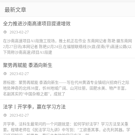
最新文章
全力推进沙南高速项目提速增效
2023-02-27
在沙南高速项目A1段施工现场，推土机正在作业 东南网记者 陈艳 摄东南网
2月27日讯(本网记者 陈艳)2月24日,在福银联络线沙(县)至南(平)高速公路(以
下简称沙南高速)项目A1段建
聚势再赋能 黍酒向新生
2023-02-27
原标题：聚势再赋能 黍酒向新生——写在代州黄酒专业镇绍兴招商行之际
地处神奇的北纬38度，忻州地域广阔、山河壮丽，田肥水美、物产丰富，
名副其实的“中国杂粮之都”，成就了
法学丨开学季，赢在学习方法
2023-02-27
开学季，法科生最常问的一个问题就是：如何学好法学？学习方法至关重
要。程啸老师在《民法学习九讲》中写到：“工欲善其事，必先利其器。学