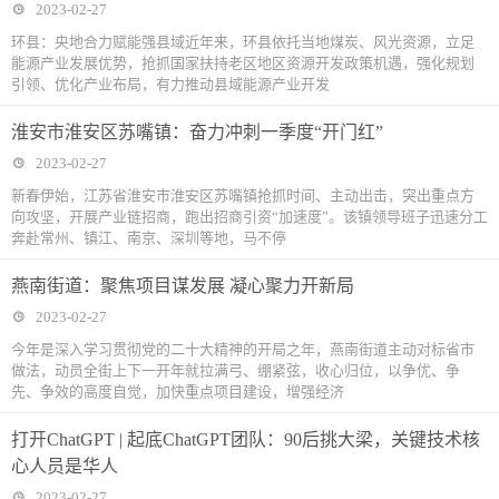
2023-02-27
环县：央地合力赋能强县域近年来，环县依托当地煤炭、风光资源，立足
能源产业发展优势，抢抓国家扶持老区地区资源开发政策机遇，强化规划
引领、优化产业布局，有力推动县域能源产业开发
淮安市淮安区苏嘴镇：奋力冲刺一季度“开门红”
2023-02-27
新春伊始，江苏省淮安市淮安区苏嘴镇抢抓时间、主动出击，突出重点方
向攻坚，开展产业链招商，跑出招商引资“加速度”。该镇领导班子迅速分工
奔赴常州、镇江、南京、深圳等地，马不停
燕南街道：聚焦项目谋发展 凝心聚力开新局
2023-02-27
今年是深入学习贯彻党的二十大精神的开局之年，燕南街道主动对标省市
做法，动员全街上下一开年就拉满弓、绷紧弦，收心归位，以争优、争
先、争效的高度自觉，加快重点项目建设，增强经济
打开ChatGPT | 起底ChatGPT团队：90后挑大梁，关键技术核
心人员是华人
2023-02-27