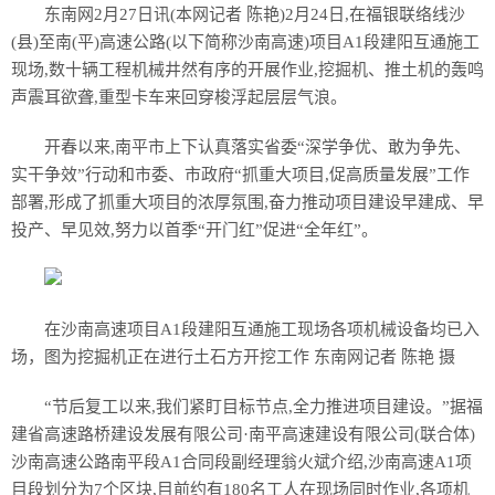
东南网2月27日讯(本网记者 陈艳)2月24日,在福银联络线沙
(县)至南(平)高速公路(以下简称沙南高速)项目A1段建阳互通施工
现场,数十辆工程机械井然有序的开展作业,挖掘机、推土机的轰鸣
声震耳欲聋,重型卡车来回穿梭浮起层层气浪。
开春以来,南平市上下认真落实省委“深学争优、敢为争先、
实干争效”行动和市委、市政府“抓重大项目,促高质量发展”工作
部署,形成了抓重大项目的浓厚氛围,奋力推动项目建设早建成、早
投产、早见效,努力以首季“开门红”促进“全年红”。
在沙南高速项目A1段建阳互通施工现场各项机械设备均已入
场，图为挖掘机正在进行土石方开挖工作 东南网记者 陈艳 摄
“节后复工以来,我们紧盯目标节点,全力推进项目建设。”据福
建省高速路桥建设发展有限公司·南平高速建设有限公司(联合体)
沙南高速公路南平段A1合同段副经理翁火斌介绍,沙南高速A1项
目段划分为7个区块,目前约有180名工人在现场同时作业,各项机