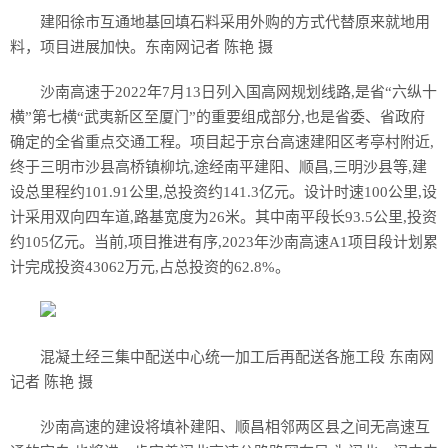
建阳徐市互通地基回填石料采用外购的方式代替原来就地用
料，项目进展加快。东南网记者 陈艳 摄
沙南高速于2022年7月13日列入国高网规划线路,是省“六纵十
横”第七横“武夷新区至厦门”的重要组成部分,也是省委、省政府
确定的全省重点交通工程。项目起于京台高速建阳区考亭村附近,
终于三明市沙县高桥镇柳坑,途经南平建阳、顺昌,三明沙县等,建
设总里程约101.91公里,总投资约141.3亿元。设计时速100公里,设
计采用双向四车道,路基宽度为26米。其中南平段长93.5公里,投资
约105亿元。当前,项目推进有序,2023年沙南高速A1项目段计划累
计完成投资43062万元,占总投资的62.8%。
混凝土经三集中配送中心统一加工后再配送各施工段 东南网
记者 陈艳 摄
沙南高速的建设将填补建阳、顺昌相邻两区县之间无高速互