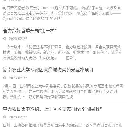
封面新闻记者 欧阳宏宇ChatGPT近来炙手可热。业内除了对这一大模型自
然语言处理工具本身关注外，也十分好奇这一现象级产品的开发团队——
OpenAI公司。这个所谓的AI“梦之队”
奋力跑好首季开局“第一棒”
2023-02-27
今年以来，垦利区坚定不移抓项目，全力以赴稳投资，各重点项目高效
推进，随着一批新技术、新产业、新业态、新模式”项目加速落子，让垦利
高质量发展动力更强、后劲更足。 在垦利
湖南农业大学专家团来鼎城考察药光互补项目
2023-02-27
2月25日，由湖南农业大学党委委员、副校长吴波带队的专家团来鼎城考察
药光互补项目，并与中瑞恒丰湖南分公司就项目合作事宜进行了交流对
接。洽谈会上，双方围绕药光互补项目的规
重大项目集中签约，上海各区立志打经济“翻身仗”
2023-02-27
日前，上海各区相继开展重点项目集中签约仪式。“各区重点项目布局呈现