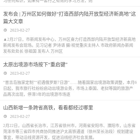
习任何知识，如果有一套行之有效的学习方法，则
发布会 | 万州区如何做好“打造西部内陆开放型经济新高地”这
篇大文章
2023-02-27
▲2月27日，市新闻发布中心，万州区奋力打造西部内陆开放型经济新高地
新闻发布会现场。见习记者 尹诗语 摄/视觉重庆主持人 市政府新闻办新闻
发布处处长 徐祖国 发布人 万州区
太原出境游市场按下“重启键”
2023-02-27
“普吉岛独家定制”“初遇俄罗斯7日游”……随着国家出境游政策调整，本月6
日起，我市旅行社纷纷启动出境游业务，市场上泰国、老挝等国的旅游产
品再次出现，停滞3年的出境游市场逐
山西新增一条跨省高铁，看看都经过哪里
2023-02-27
2月22日，山西省长治市，江苏省徐州市，河南省安阳市、濮阳市，山东省
菏泽市等三省四市共商协同推进沪太高铁通道（徐州至长治段）规划建设
事宜，带动沿线资源开发，促进沿线经济社会发展。