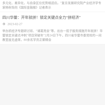
多元化、差异化，与自身区位优势相适应。”复旦发展研究院产业经济学专
家杨秋怡向《国际金融报》记者表示
四川华蓥：开年就拼！锁定关键点全力“拼经济”
2023-02-27
举办抓经济专题研讨班、“诸葛亮会”等，出台一揽子服务措施开年就拼！华
蓥锁定关键点冲刺“项目突破年”2月24日下午，四川省华蓥市委党校的一间
教室座无虚席，80余名学员正聚精会