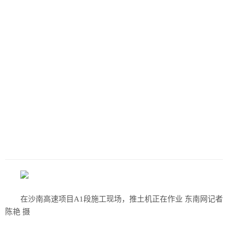
在沙南高速项目A1段施工现场，推土机正在作业 东南网记者
陈艳 摄