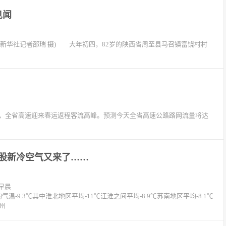
见闻
新华社记者邵瑞 摄) 大年初四，82岁的陕西省周至县马召镇富饶村村
初六，全省高速迎来春运返程客流高峰。预测今天全省高速公路路网流量将达
但一股新冷空气又来了……
早晨
均气温-9.3℃其中淮北地区平均-11℃江淮之间平均-8.9℃苏南地区平均-8.1℃
徐州