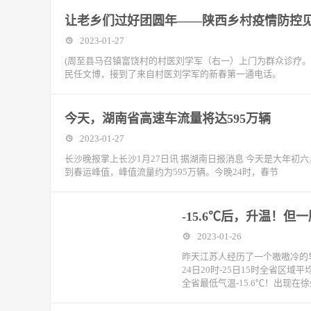
让老乡们过好团圆年——陕西乡村疫情防控
2023-01-27
(周至县马召镇富饶村的村医刘学军（右一）上门为群众诊疗。
民任文博，接到了来自村医刘学军的新春第一通电话。
今天，湖南省高速车流量将达595万辆
2023-01-27
长沙晚报掌上长沙1月27日讯 据湖南日报消息 今天是大年
到春运峰值，峰值流量约为595万辆。今晚24时，春节
-15.6℃后，升温！
2023-01-26
昨天江苏人经历了一个嗷嗷冷的
24日20时-25日15时全省区域平
全省最低气温-15.6℃！出现在