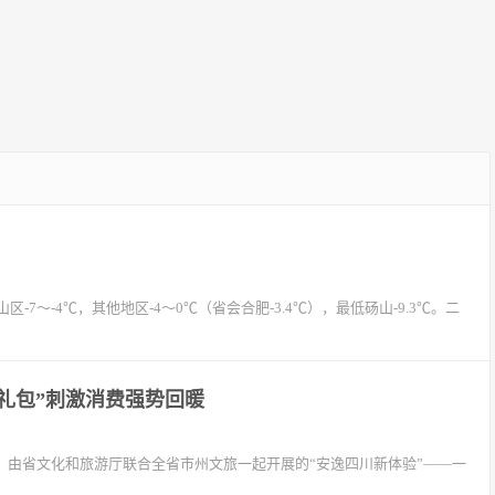
～-4℃，其他地区-4～0℃（省会合肥-3.4℃），最低砀山-9.3℃。二
礼包”刺激消费强势回暖
巴，由省文化和旅游厅联合全省市州文旅一起开展的“安逸四川新体验”——一