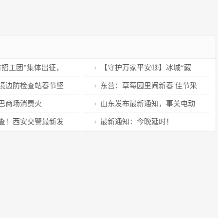
省招工团”集体出征，
【守护万家平安⑬】冰城“藏
机！
蓝”守护幸福团圆“中国年”
境边防检查站春节坚
东营：草莓园里闹新春 佳节采
护国门口岸安全稳定
摘正当时
巴商场消费火
山东发布最新通知，事关电动
车充电，3月1日起执行
查！西安交警最新发
最新通知：今晚延时！