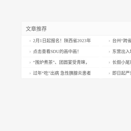
文章推荐
2月1日起报名！陕西省2023年
台州“跨
统一考试录用公务员6360名
抢占节后先
点击查看SDU的画中画！
东营出入
守岗位 维
“围炉煮茶”、团圆宴受青睐，
长假小尾
东湖多家餐厅一“席”难求
过年“吃”出病 急性胰腺炎患者
即日起严
增多
布