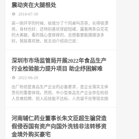
震动夹在大腿根处
2016-07-30
高一刚开学的时候，给我分了个同桌叫苏菲，长得很漂
亮，身材也好，还特别喜欢穿超短裙，露着两条白花花
的大美腿，看的我心里痒痒的，总想着要能摸摸该多
好。我挺喜欢她，就主动介绍自己说：
深圳市市场监管局开展2022年食品生产
行业检验能力提升项目 助企纾困解难
2022-06-20
出厂检验是食品生产企业的必备要求，是企业落实主体
责任的重要体现。然而，中小型食品生产企业存在检验
人员难招聘、招入后技能不达标、人员留不住等现实困
河南辅仁药业董事长朱文臣超生骗贷造
假侵吞国有资产向国外洗钱非法转移资
金境外购买豪宅