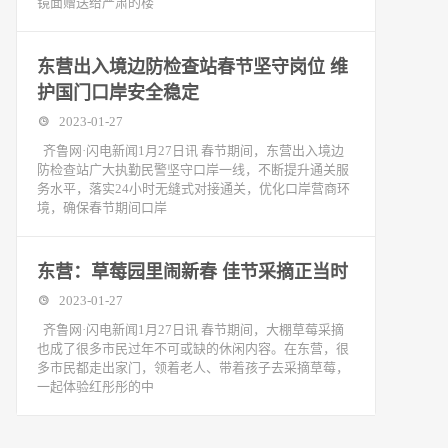
镜面赠送给严肃的楼
东营出入境边防检查站春节坚守岗位 维
护国门口岸安全稳定
2023-01-27
齐鲁网·闪电新闻1月27日讯 春节期间，东营出入境边
防检查站广大执勤民警坚守口岸一线，不断提升通关服
务水平，落实24小时无缝式对接通关，优化口岸营商环
境，确保春节期间口岸
东营：草莓园里闹新春 佳节采摘正当时
2023-01-27
齐鲁网·闪电新闻1月27日讯 春节期间，大棚草莓采摘
也成了很多市民过年不可或缺的休闲内容。在东营，很
多市民都走出家门，领着老人、带着孩子去采摘草莓，
一起体验红彤彤的中