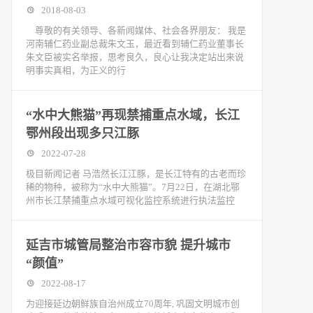
2018-08-03
尊敬的有关领导、各新闻媒体、社会各界朋友： 我是
河南辅仁药业副总裁朱文玉，最近看到辅仁药业董事长
朱文臣被实名举报，思考良久，良心让我决定站出来说
明事实真相，为正义的行
“水中大熊猫”再现禁捕重点水域，长江
鄂州段出现多只江豚
2022-07-28
极目新闻记者 马浩然长江江豚，是长江特有的古老而珍
稀的物种，被称为“水中大熊猫”。7月22日，在湖北鄂
州市长江禁捕重点水域可视化监控系统进行执法监控
延吉市城管局整治市容市貌 提升城市
“颜值”
2022-08-17
为迎接延边朝鲜族自治州成立70周年, 巩固文明城市创