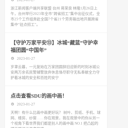
浙江新闻客户端共享联盟·台州 蒋荣良 林隆1月26日上
午，台州举行2023年全市“跨省招工”集中出征仪式，全
市25个工作组奔赴全国7个省21个劳务输出地开展跨省
集中“驻点招工”。
【守护万家平安⑬】冰城“藏蓝”守护幸
福团圆“中国年”
2023-01-27
岁聿云暮，一元复始在万家团圆辞旧迎新的时刻冰城公
安两万余名民警辅警放弃休息恪尽职守无私奉献全力守
护着冰城的安全和百姓的安宁
点击查看SDU的画中画！
2023-01-27
天啊！有什么比画中画更好玩？ 树叶、剪纸、手机、球
网、楼房、纱窗……你在观景，我在观景中的你从另一
个视角下看世界我们都是别人的画中画 NO.1 把凸起的