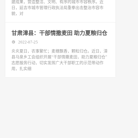
建成果，营造整洁、文明、有序的城市市容秩序。近
日，延吉市城市管理行政执法局重拳出击整治市容市
貌，对
甘肃漳县：干部情撒麦田 助力夏粮归仓
2022-07-25
炎炎夏日，农事繁忙；麦穗飘香，颗粒归仓。近日，漳
县马泉乡工会组织开展“干部情撒麦田，助力夏粮归仓”
志愿服务行动，切实发挥广大干部职工的示范带动作
用，扎实细