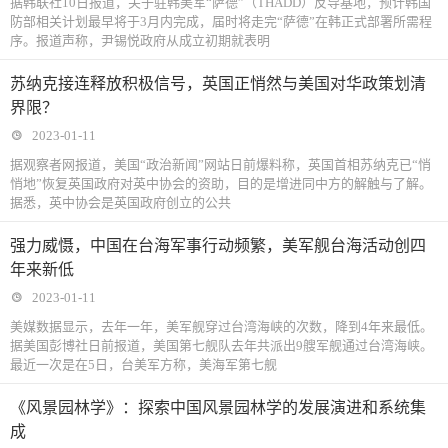
据韩联社10日报道，关于驻韩美军“萨德”（THADD）反导基地，预计韩国
防部相关计划最早将于3月内完成，届时将走完“萨德”在韩正式部署所需程
序。报道声称，尹锡悦政府从成立初期就表明
苏纳克接连释放积极信号，英国正悄然与美国对华政策划清
界限？
2023-01-11
据观察者网报道，美国“政治新闻”网站日前爆料称，英国首相苏纳克已“悄
悄地”恢复英国政府对英中协会的资助，目的是增进同中方的解触与了解。
据悉，英中协会是英国政府创立的公共
强力威慑，中国在台海军事行动频繁，美军舰台海活动创四
年来新低
2023-01-11
美媒数据显示，去年一年，美军舰穿过台湾海峡的次数，降到4年来最低。
据美国彭博社日前报道，美国第七舰队去年共派出9艘军舰通过台湾海峡。
最近一次是在5日，台美军方称，美海军第七舰
《风景园林学》：探索中国风景园林学的发展演进和系统集
成