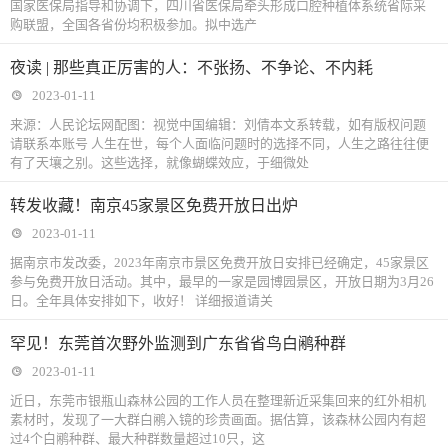
国家医保局指导和协调下，四川省医保局牵头形成口腔种植体系统省际采
购联盟，全国各省份均积极参加。拟中选产
夜读 | 那些真正厉害的人：不张扬、不争论、不内耗
2023-01-11
来源：人民论坛网配图：视觉中国编辑：刘倩本文系转载，如有版权问题
请联系本账号 人生在世，每个人面临问题时的选择不同，人生之路往往便
有了天壤之别。这些选择，就像蝴蝶效应，于细微处
转发收藏！南京45家景区免费开放日出炉
2023-01-11
据南京市发改委，2023年南京市景区免费开放日安排已经确定，45家景区
参与免费开放日活动。其中，最早的一家是园博园景区，开放日期为3月26
日。全年具体安排如下，收好！ 详细报道请关
罕见！东莞首次野外监测到广东省省鸟白鹇种群
2023-01-11
近日，东莞市银瓶山森林公园的工作人员在整理新近采集回来的红外相机
素材时，发现了一大群白鹇入镜的珍贵画面。据估算，该森林公园内有超
过4个白鹇种群、最大种群数量超过10只，这