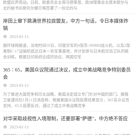
欧盟应声而动。日前，欧委员会主席冯德莱恩、欧洲理事会主席米歇尔与
北约秘书长斯托尔滕贝格签署了一份北约与
岸田上窜下跳满世界拉拢盟友，中方一句话，令日本媒体炸
锅
2023-01-11
据环球网报道，当地时间10日，印度空军的4架苏-30MKI战斗机、以及2架
美制C-17运输机抵达日本一处军事基地，并计划参与日本航空自卫队的联
合训练。根据日印政府达成的协议，两国空军
365∶65，美国众议院通过决议，成立中美战略竞争特别委员
会
2023-01-11
为了推进大国竞争和印太战略，美国决定成立专门针对中国的部门。据俄
卫星通讯社1月11日消息称，根据美国众议院投票结果显示，365名众议员
支持，65人投票反对，通过了成立中美战略竞争
对华采取歧视性入境限制，还要部署“萨德”，中方绝不答应
2023-01-11