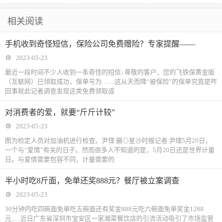
高尔夫球场
题
区完成“美台
兴路上
钱上国际班？
费管理五大疑
民进四川省委
川2023年第一
“检察蓝”守护
相关阅读
21世纪贸易倡
这路以后难走
问
会内部监督工
批向民间资本
禾下乘凉梦
手机收到奇怪短信，保险公司免费赠险？专家提醒——
议”第一部分协
了
作培训班开班
推介重点领域
2023-05-23
议谈判
式
项目来了
最近一段时间不少人收到一条奇怪的短信↓尊敬的客户，您的飞铁保黄金版
（互联网）已领取成功，保单号为……这从天而降“被保险”的保单究竟是咋
回事就此记者调查发现这类免费领取或
对消费者的爱，就要“斤斤计较”
2023-05-23
图为检定人员对加油机进行检查。尹理 摄◎星沙时报记者 尹理5月20日，
一个与“爱情”有关的日子。然而很多人不知道的是，5月20日还是世界计量
日。与爱情需要包容不同，计量需要的
半小时吃8斤面，免单还奖888元？餐厅被立案调查
2023-05-23
30分钟内吃四碗面免单吃五碗面还有奖金888元吃六碗面免单奖金1288
元......近日广东省深圳市宝安区一家湘菜餐饮店的引流活动吸引了市场监管