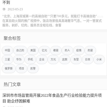
不到
2023-05-23
“北京、上海双城第一的高端自助”“只要700多元，就能打卡高端自助”……
在某自助火锅的推广视频中，饭店场景极具高端奢华气息，一对一管家式
服务，剥虾、切肉，服务员全程在线，食客
聚合标签
中国
自己的
美国
亿元
都是
的人
疫情
的是
三星
华为
手机
企业
万元
这款
车型
日本
小米
俄罗斯
项目
民警
热门文章
深圳市市场监管局开展2022年食品生产行业检验能力提升项
目 助企纾困解难