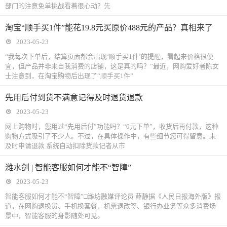
部门的注意免单挑战看着很心动？先
淘宝“顺手买1件”能花19.8元买原价488元的产品？真相来了
2023-05-23
“我每次下单后，结算页面都会出现‘顺手买1件’的提醒，看起来价格很便
宜，但产品并非来自我消费的店铺，这是真的吗？”最近，网购爱好者陈女
士注意到，在淘宝购物后出现了“顺手买1件”
先用后付到货不满意记得及时退货退款
2023-05-23
网上购物时，您用过“先用后付”功能吗？“0元下单”，收货后再付款，这种
购物方式吸引了不少人。不过，在具体操作中，有些细节您可得留意。未
及时申请退款 系统自动扣除货款记者从市
潍水剑 | 智能客服如何才能不“智障”
2023-05-23
智能客服如何才能不“智障”□潍坊融媒评论员 薛静据《人民日报海外版》报
道，在网购退换货、手机换套餐、机票退改签、银行办业务等众多消费场
景中，智能客服的身影随处可见。