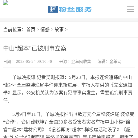
导
航
首页
当前位置：
首页
>
情感
>
故事
>
科技
中山“超本”已被刑事立案
娱乐
日期：
2023-05-24 09:10:40
来源：金羊网收集
编辑：金羊网
汽车
羊城晚报讯 记者吴珊报道：5月23日，本报连续追踪的中山
体育
“超本”全屋整装烂尾事件迎来新进展。举报人提供的《立案通知
书》显示，公安机关认为该案有犯罪事实发生，需要追究刑事责
财经
任。
旅游
5月9日至11日，羊城晚报推出《数万元全屋整装烂尾 装修变
“合作”，合同藏乾坤？全国30多名受害者实名举报中山小榄“锦
育儿
睿”“超本”建材公司》《记者再访“超本” 样板房活动没了》《超
本“沈总”约记者面谈 最终却没有露面》等多篇独家报道，揭露了