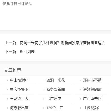
仅允许自己评论”。
上一篇：
离洞一米花了几杆进洞？潮新闻独家探营杭州亚运会
高尔夫球场
下一篇：
返回列表
文章推荐
中山“超本”
离洞一米花
郑州市不动
已被刑事立案
了几杆进洞？
产登记中心增
肇庆怀集下
商务部新闻
讲好鲁朗故
潮新闻独家探
设窗口 缓解群
帅乡：做好“牛
发言人就美国
事 续写粤藏新
王龙锋：大
【广州中
广西南宁回
营杭州亚运会
众“约号难”问
茶酒”三字文章
与中国台湾地
篇
步走在乡村振
招】成绩差花
应道路停车收
何志敏出席
129个！四
【微视频】