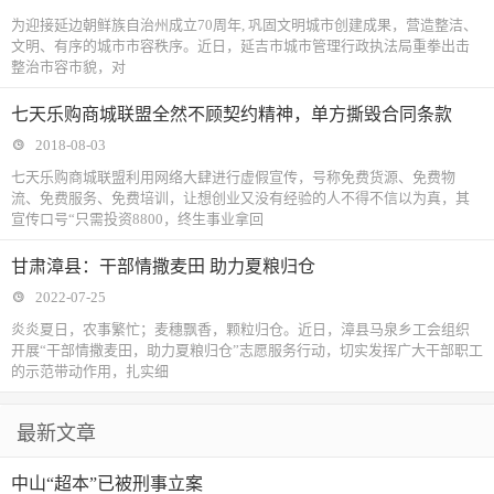
为迎接延边朝鲜族自治州成立70周年, 巩固文明城市创建成果，营造整洁、
文明、有序的城市市容秩序。近日，延吉市城市管理行政执法局重拳出击
整治市容市貌，对
七天乐购商城联盟全然不顾契约精神，单方撕毁合同条款
2018-08-03
七天乐购商城联盟利用网络大肆进行虚假宣传，号称免费货源、免费物
流、免费服务、免费培训，让想创业又没有经验的人不得不信以为真，其
宣传口号“只需投资8800，终生事业拿回
甘肃漳县：干部情撒麦田 助力夏粮归仓
2022-07-25
炎炎夏日，农事繁忙；麦穗飘香，颗粒归仓。近日，漳县马泉乡工会组织
开展“干部情撒麦田，助力夏粮归仓”志愿服务行动，切实发挥广大干部职工
的示范带动作用，扎实细
最新文章
中山“超本”已被刑事立案