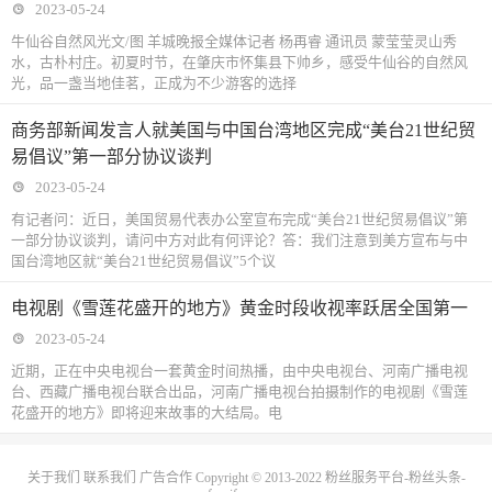
2023-05-24
牛仙谷自然风光文/图 羊城晚报全媒体记者 杨再睿 通讯员 蒙莹莹灵山秀
水，古朴村庄。初夏时节，在肇庆市怀集县下帅乡，感受牛仙谷的自然风
光，品一盏当地佳茗，正成为不少游客的选择
商务部新闻发言人就美国与中国台湾地区完成“美台21世纪贸
易倡议”第一部分协议谈判
2023-05-24
有记者问：近日，美国贸易代表办公室宣布完成“美台21世纪贸易倡议”第
一部分协议谈判，请问中方对此有何评论？答：我们注意到美方宣布与中
国台湾地区就“美台21世纪贸易倡议”5个议
电视剧《雪莲花盛开的地方》黄金时段收视率跃居全国第一
2023-05-24
近期，正在中央电视台一套黄金时间热播，由中央电视台、河南广播电视
台、西藏广播电视台联合出品，河南广播电视台拍摄制作的电视剧《雪莲
花盛开的地方》即将迎来故事的大结局。电
关于我们
联系我们
广告合作
Copyright © 2013-2022
粉丝服务平台-粉丝头条-