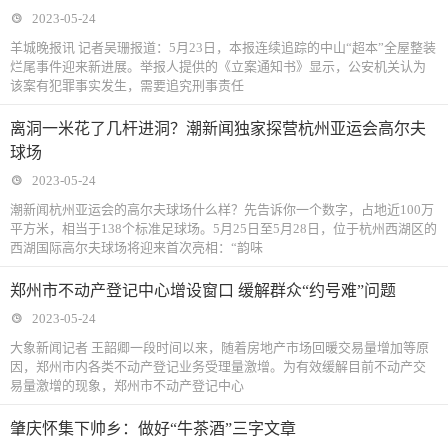
2023-05-24
羊城晚报讯 记者吴珊报道：5月23日，本报连续追踪的中山“超本”全屋整装
烂尾事件迎来新进展。举报人提供的《立案通知书》显示，公安机关认为
该案有犯罪事实发生，需要追究刑事责任
离洞一米花了几杆进洞？潮新闻独家探营杭州亚运会高尔夫
球场
2023-05-24
潮新闻杭州亚运会的高尔夫球场什么样？先告诉你一个数字，占地近100万
平方米，相当于138个标准足球场。5月25日至5月28日，位于杭州西湖区的
西湖国际高尔夫球场将迎来首次亮相：“韵味
郑州市不动产登记中心增设窗口 缓解群众“约号难”问题
2023-05-24
大象新闻记者 王韶卿一段时间以来，随着房地产市场回暖交易量增加等原
因，郑州市内各类不动产登记业务受理量激增。为有效缓解目前不动产交
易量激增的现象，郑州市不动产登记中心
肇庆怀集下帅乡：做好“牛茶酒”三字文章