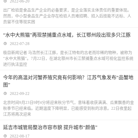
2022-06-20
出厂检验是食品生产企业的必备要求，是企业落实主体责任的重要体现。
然而，中小型食品生产企业存在检验人员难招聘、招入后技能不达标、人
员留不住等现实困
“水中大熊猫”再现禁捕重点水域，长江鄂州段出现多只江豚
2022-07-28
极目新闻记者 马浩然长江江豚，是长江特有的古老而珍稀的物种，被称为
“水中大熊猫”。7月22日，在湖北鄂州市长江禁捕重点水域可视化监控系统
进行执法监控
今年的高温对河蟹养殖究竟有何影响？江苏气象发布“品蟹地
图”
2022-09-22
北京时间9月23日9时4分将迎来秋分节气，意味着收获满满、瓜果飘香的金
秋季节已经来临。近期温度下降明显，已能感受到秋的凉意。22日夜里起
江苏将再次迎来
延吉市城管局整治市容市貌 提升城市“颜值”
2022-08-17