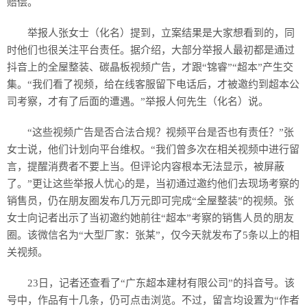
赔偿。
举报人张女士（化名）提到，立案结果是大家想看到的，同
时他们也很关注平台责任。据介绍，大部分举报人最初都是通过
抖音上的全屋整装、碳晶板视频广告，才跟“锦睿”“超本”产生交
集。“我们看了视频，给在线客服留下电话后，才被邀约到超本公
司考察，才有了后面的遭遇。”举报人何先生（化名）说。
“这些视频广告是否合法合规？视频平台是否也有责任？”张
女士说，他们计划向平台维权。“我们曾多次在相关视频中进行留
言，提醒消费者不要上当。但评论内容根本无法显示，被屏蔽
了。”更让这些举报人忧心的是，当初通过邀约他们去现场考察的
销售员，仍在朋友圈发布几万元即可完成“全屋整装”的视频。张
女士向记者出示了当初邀约她前往“超本”考察的销售人员的朋友
圈。该微信名为“大型厂家：张某”，仅今天就发布了5条以上的相
关视频。
23日，记者还查看了“广东超本建材有限公司”的抖音号。该
号中，作品有十几条，仍可点击浏览。不过，留言均设置为“作者