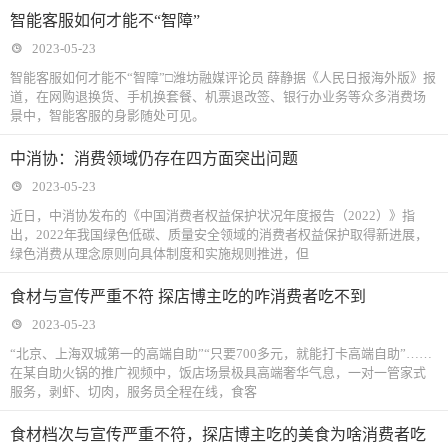
智能客服如何才能不“智障”
2023-05-23
智能客服如何才能不“智障”□潍坊融媒评论员 薛静据《人民日报海外版》报
道，在网购退换货、手机换套餐、机票退改签、银行办业务等众多消费场
景中，智能客服的身影随处可见。
中消协：消费领域仍存在四方面突出问题
2023-05-23
近日，中消协发布的《中国消费者权益保护状况年度报告（2022）》指
出，2022年我国绿色低碳、质量安全领域的消费者权益保护取得新进展，
绿色消费从理念原则向具体制度和实施规则推进，但
食材与宣传严重不符 探店博主吃的咋消费者吃不到
2023-05-23
“北京、上海双城第一的高端自助”“只要700多元，就能打卡高端自助”……
在某自助火锅的推广视频中，饭店场景极具高端奢华气息，一对一管家式
服务，剥虾、切肉，服务员全程在线，食客
食材档次与宣传严重不符，探店博主吃的美食为啥消费者吃