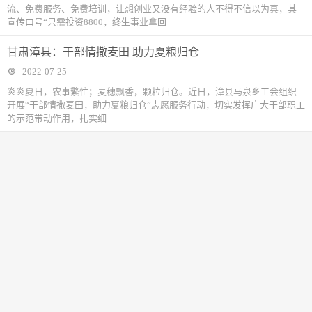
流、免费服务、免费培训，让想创业又没有经验的人不得不信以为真，其
宣传口号“只需投资8800，终生事业拿回
甘肃漳县：干部情撒麦田 助力夏粮归仓
2022-07-25
炎炎夏日，农事繁忙；麦穗飘香，颗粒归仓。近日，漳县马泉乡工会组织
开展“干部情撒麦田，助力夏粮归仓”志愿服务行动，切实发挥广大干部职工
的示范带动作用，扎实细