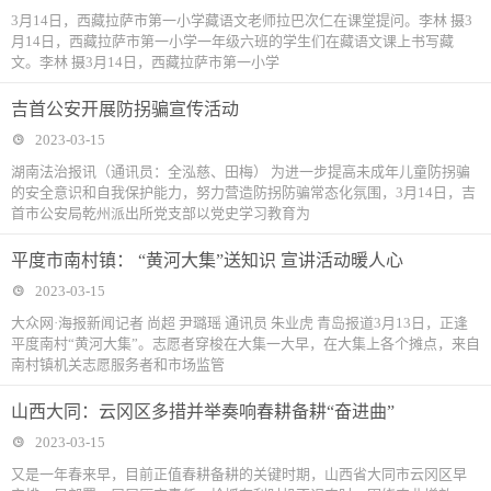
3月14日，西藏拉萨市第一小学藏语文老师拉巴次仁在课堂提问。李林 摄3
月14日，西藏拉萨市第一小学一年级六班的学生们在藏语文课上书写藏
文。李林 摄3月14日，西藏拉萨市第一小学
吉首公安开展防拐骗宣传活动
2023-03-15
湖南法治报讯（通讯员：全泓慈、田梅） 为进一步提高未成年儿童防拐骗
的安全意识和自我保护能力，努力营造防拐防骗常态化氛围，3月14日，吉
首市公安局乾州派出所党支部以党史学习教育为
平度市南村镇： “黄河大集”送知识 宣讲活动暖人心
2023-03-15
大众网·海报新闻记者 尚超 尹璐瑶 通讯员 朱业虎 青岛报道3月13日，正逢
平度南村“黄河大集”。志愿者穿梭在大集一大早，在大集上各个摊点，来自
南村镇机关志愿服务者和市场监管
山西大同：云冈区多措并举奏响春耕备耕“奋进曲”
2023-03-15
又是一年春来早，目前正值春耕备耕的关键时期，山西省大同市云冈区早