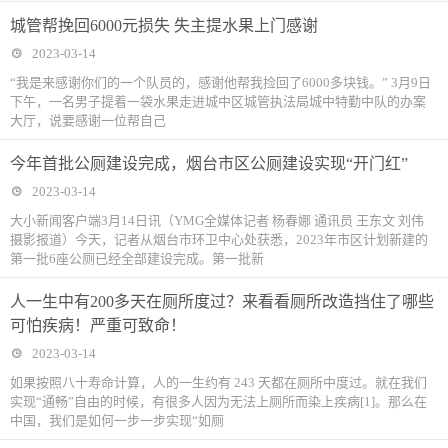
城管帮挽回6000元损失 失主提水果上门感谢
2023-03-14
“我是来感谢你们的一个队员的，感谢他帮我捡回了6000多块钱。” 3月9日
下午，一名男子提着一袋水果走进城中区城管执法局城中特勤中队的办案
大厅，说要感谢一位帮自己
今年首批公厕建设完成，烟台市区公厕建设实现“开门红”
2023-03-14
大小新闻客户端3月14日讯（YMG全媒体记者 杨春娜 通讯员 王东文 刘伟
摄影报道）今天，记者从烟台市环卫中心处获悉，2023年市区计划新建的
第一批6座公厕已经全部建设完成。第一批新
人一生中有200多天在厕所度过？来看看厕所改造挡住了哪些
可怕疾病！严重可致命！
2023-03-14
如果按照八十寿命计算，人的一生约有 243 天都在厕所中度过。就在我们
实现“通畅”自由的时候，有很多人因为无法上厕所而染上疾病[1]。那么在
中国，我们是如何一步一步实现“如厕