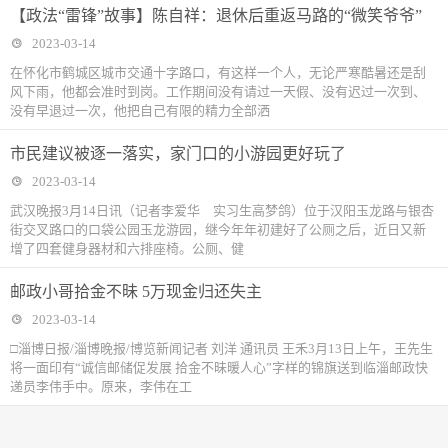
【政法“雷锋”故事】陈自祥：退休后重返马路的“微笑爷爷”
2023-03-14
在怀化市鹤城区城市交通十字路口，有这样一个人，无论严寒酷暑还是刮
风下雨，他都会准时到岗。工作期间没有请过一天假、没有迟过一次到、
没有早退过一次，他把自己有限的精力全部洒
市民建议被逐一落实，家门口的小游园更好玩了
2023-03-14
武汉晚报‬3月14日讯（记者李爱华 实习生高梦鸽）位于汉阳玉龙路与银杏
街交叉路口的口袋公园玉龙游园，继今年年初建好了公厕之后，近日又新
增了四套健身器材和六排座椅。公厕、健
邮政小哥拾金不昧 5万现金归还失主
2023-03-14
□淄博日报/淄博晚报/博览新闻记者 刘洋 通讯员 王禾3月13日上午，王先生
将一面印有“诚信邮储促发展 拾金不昧暖人心”字样的锦旗送到临淄邮政快
递员李伟手中。原来，李伟在工