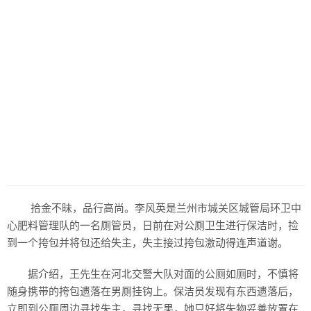
拾金不昧，品行高尚。李风英是兰州市城关区城管局环卫中
心肥料管理队的一名厕管员，日前在对公厕卫生进行保洁时，捡
到一个挎包并将包还给失主，失主接过挎包激动得连声道谢。
据介绍，王先生在河北交警大队对面的公厕如厕时，不慎将
随身携带的挎包遗落在男厕挂钩上。保洁员发现有东西遗落后，
立即到公厕周边寻找失主，寻找无果，她只好将失物妥善放置在