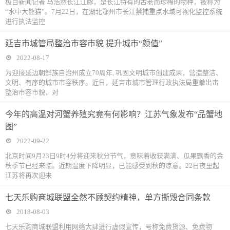
极目新闻记者 马浩然长江江豚，是长江特有的古老而珍稀的物种，被称为
“水中大熊猫”。7月22日，在湖北鄂州市长江禁捕重点水域可视化监控系统
进行执法监控
延吉市城管局整治市容市貌 提升城市“颜值”
2022-08-17
为迎接延边朝鲜族自治州成立70周年, 巩固文明城市创建成果，营造整洁、
文明、有序的城市市容秩序。近日，延吉市城市管理行政执法局重拳出击
整治市容市貌，对
今年的高温对河蟹养殖究竟有何影响？江苏气象发布“品蟹地
图”
2022-09-22
北京时间9月23日9时4分将迎来秋分节气，意味着收获满满、瓜果飘香的金
秋季节已经来临。近期温度下降明显，已能感受到秋的凉意。22日夜里起
江苏将再次迎来
七天乐购商城联盟全然不顾契约精神，单方撕毁合同条款
2018-08-03
七天乐购商城联盟利用网络大肆进行虚假宣传，号称免费货源、免费物