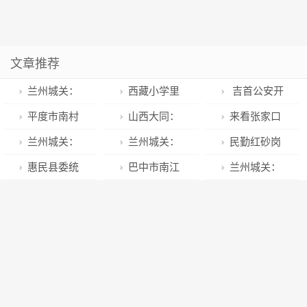
文章推荐
兰州城关：
西藏小学里
吉首公安开
环卫工人拾金
的藏语文教育
展防拐骗宣传
平度市南村
山西大同：
来看张家口
不昧获点赞
活动
镇： “黄河大
云冈区多措并
赤城县压捆机
兰州城关：
兰州城关：
民勤红砂岗
集”送知识 宣
举奏响春耕备
让秸秆变废为
深沟桥社区开
甘家巷社区志
林业工作区
惠民县委统
巴中市南江
兰州城关：
讲活动暖人心
耕“奋进曲”
宝
展联合执法检
愿者组团探店
站：普法宣传
战部来滨城区
县市场监管
皋兰路街道抓
查 净化校园周
助推街坊经济
“走心” 守护林
调研
局：打造“南江
实三项举措 推
边环境
促进基层治理
草“入心”
县制止餐饮浪
进供热整合
费示范店”