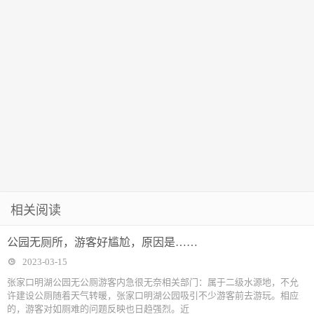
相关阅读
公园无厕所，游客好尴尬，原因是……
2023-03-15
张家口明湖公园无公厕游客内急很无奈相关部门：属于二级水源地，不允
许建设公厕随着天气转暖，张家口明湖公园吸引不少游客前去游玩。相应
的，游客对如厕难的问题反映也日趋强烈。近