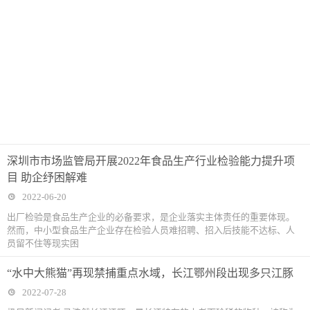
深圳市市场监管局开展2022年食品生产行业检验能力提升项
目 助企纾困解难
2022-06-20
出厂检验是食品生产企业的必备要求，是企业落实主体责任的重要体现。
然而，中小型食品生产企业存在检验人员难招聘、招入后技能不达标、人
员留不住等现实困
“水中大熊猫”再现禁捕重点水域，长江鄂州段出现多只江豚
2022-07-28