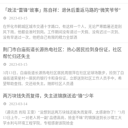
「政法“雷锋”故事」陈自祥：退休后重返马路的“微笑爷爷”
2023-03-15
在怀化市鹤城区城市交通十字路口，有这样一个人，无论严寒酷暑还是刮
风下雨，他都会准时到岗。工作期间没有请过一天假、没有迟过一次到、
没有早退过一次，他把自己有限的精力全部洒
荆门市白庙街道长源热电社区：热心居民捡到身份证，社区
帮忙归还失主
2023-03-15
3月13日，白庙街道长源热电社区居民周丽萍在社区足球场散步，捡到了白
庙街道荣星村一居民的银行卡和身份证，立即送到社区工作人员手中，希
望帮助查找、交还给失主。随即社区人员通
两万块钱失而复得，失主送锦旗送追“锋”少年
2023-03-14
（通讯员 肖阳 王雯）“没想到这两万块钱还能失而复得，太感谢你了！”3月
13日上午，一对老人将一副“品德高尚，拾金不昧”的锦旗送到长沙理工大
学水利与环境工程学院，专程感谢该院拾金