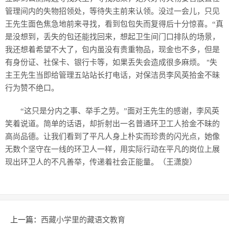
管理间内的失物招领处，等待失主前来认领。没过一会儿，只见
王先生面色焦急地前来寻找，看到包包失而复得后十分惊喜。“真
是没想到，丢失的包还能找回来，想起卫生间门口排队的场景，
我还想着希望不大了，包内虽没有贵重物品，现金也不多，但是
有身份证、社保卡、银行卡等，如果丢失会造成很多麻烦。 "失
主王先生当即给管理五站站长打电话，对保洁员李风英拾金不昧
行为赞不绝口。
“这只是分内之事、举手之劳。”面对王先生的感谢，李风英
笑着说道。简单的话语，却折射出一名普通环卫工人拾金不昧的
高尚品德。让我们看到了平凡人身上朴实而珍贵的闪光点，她像
无数个坚守在一线的环卫人一样，用实际行动在平凡的岗位上展
现出环卫人的不凡善举，传递着社会正能量。（王潇旋）
上一篇：
西藏小学里的藏语文教育