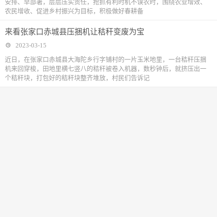
安排、早部署，层层压实责任，抢抓有利时机不误农时，围绕农业增效、
农民增收、促进乡村振兴为目标，积极做好春耕备
来看张家口赤城县压捆机让秸秆变废为宝
2023-03-15
近日，在张家口赤城县大海陀乡行字铺村的一片玉米地里，一台秸秆压捆
机来回穿梭，田地里横七竖八的秸秆被卷入机器，数秒钟后，就挤压出一
个秸秆块，打包好的秸秆块整齐堆放，村民们告诉记