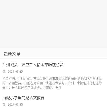
最新文章
兰州城关：环卫工人拾金不昧获点赞
2023-03-15
拾金不昧，品行高尚。李风英是兰州市城关区城管局环卫中心肥料管理队
的一名厕管员，日前在对公厕卫生进行保洁时，捡到一个挎包并将包还给
失主，失主接过挎包激动得连声道谢。据介
西藏小学里的藏语文教育
2023-03-15