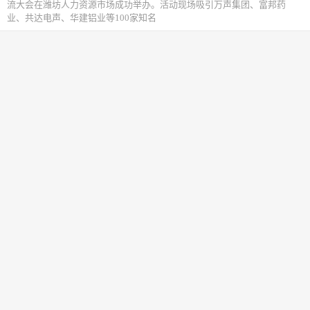
流大会在潍坊人力资源市场成功举办。活动现场吸引万声集团、富邦药
业、共达电声、华建铝业等100家知名