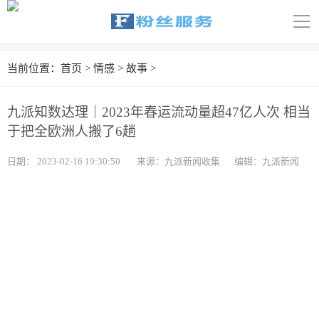
导
航
首页
当前位置：
首页
>
情感
>
故事
>
科技
九派知数达理｜2023年春运流动量超47亿人次 相当
娱乐
于把全欧洲人搬了6趟
汽车
日期：
2023-02-16 19:30:50
来源：九派新闻收集
编辑：九派新闻
体育
财经
旅游
育儿