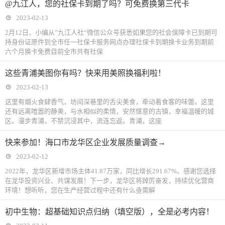
@九江人，您的社保卡到期了吗？可免费换第三代卡
2023-02-13
2月12日，小编从”九江人社“微信公众号获悉如果您的社会保障卡已到期可
持身份证原件到全市任一社保卡服务网点办理社保卡到期换卡业务到期前
六个月换卡免费目前全市共有社保
这些青浦美图你有吗？快来用美照换福利啦！
2023-02-13
这里有烟火食肆香气，坊间深巷里的舌尖美食，牵动着食客的味蕾。这里
还有远离喧嚣的静美，与水相似的柔情，安然惬意的古镇，幸福温暖的城
区。漫步青浦，不禁沉浸其中，流连忘返。青浦，这座
快来参加！海口市龙华区企业发展质量调查→
2023-02-12
2022年，龙华区新增市场主体41.87万家，同比增长291.67%。感谢您选择
在龙华投资兴业、共谋发展！下一步，龙华区将踔厉奋发，持续优化营商
环境！想听听，您在生产经营过程中还有什么亟需解
初中生物：超基础知识点归纳（填空版），全是必考内容！