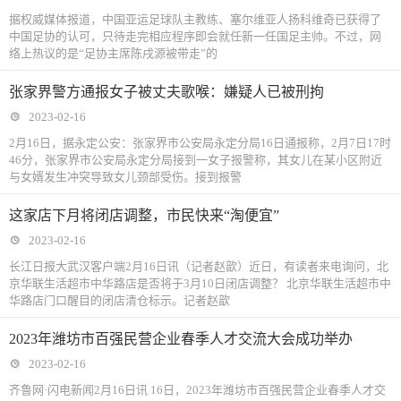
据权威媒体报道，中国亚运足球队主教练、塞尔维亚人扬科维奇已获得了
中国足协的认可，只待走完相应程序即会就任新一任国足主帅。不过，网
络上热议的是“足协主席陈戌源被带走”的
张家界警方通报女子被丈夫歌喉：嫌疑人已被刑拘
2023-02-16
2月16日，据永定公安：张家界市公安局永定分局16日通报称，2月7日17时
46分，张家界市公安局永定分局接到一女子报警称，其女儿在某小区附近
与女婿发生冲突导致女儿颈部受伤。接到报警
这家店下月将闭店调整，市民快来“淘便宜”
2023-02-16
长江日报大武汉客户端2月16日讯（记者赵歆）近日，有读者来电询问，北
京华联生活超市中华路店是否将于3月10日闭店调整？ 北京华联生活超市中
华路店门口醒目的闭店清仓标示。记者赵歆
2023年潍坊市百强民营企业春季人才交流大会成功举办
2023-02-16
齐鲁网·闪电新闻2月16日讯 16日，2023年潍坊市百强民营企业春季人才交