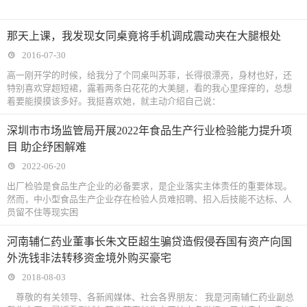
那天上课，我发现女同桌竟将手机调成震动夹在大腿根处
2016-07-30
高一刚开学的时候，给我分了个同桌叫苏菲，长得很漂亮，身材也好，还
特别喜欢穿超短裙，露着两条白花花的大美腿，看的我心里痒痒的，总想
着要能摸摸该多好。我挺喜欢她，就主动介绍自己说：
深圳市市场监管局开展2022年食品生产行业检验能力提升项
目 助企纾困解难
2022-06-20
出厂检验是食品生产企业的必备要求，是企业落实主体责任的重要体现。
然而，中小型食品生产企业存在检验人员难招聘、招入后技能不达标、人
员留不住等现实困
河南辅仁药业董事长朱文臣超生骗贷造假侵吞国有资产向国
外洗钱非法转移资金境外购买豪宅
2018-08-03
尊敬的有关领导、各新闻媒体、社会各界朋友： 我是河南辅仁药业副总