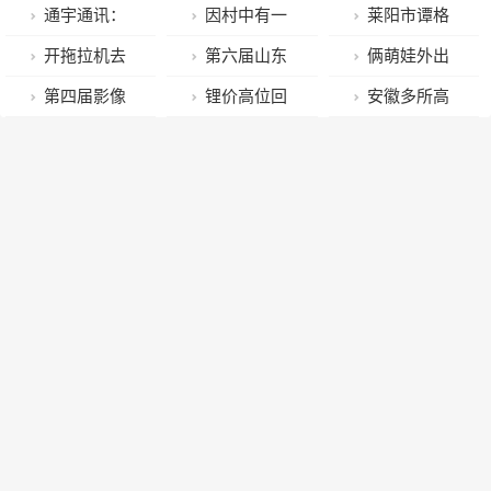
理｜2023年春
通报女子被丈
市百强民营企
通宇通讯：
因村中有一
莱阳市谭格
运流动量超47
夫歌喉：嫌疑
业春季人才交
接受招商证券
座庵堂而得
庄镇开设“乡村
开拖拉机去
第六届山东
俩萌娃外出
亿人次 相当于
人已被刑拘
流大会成功举
等机构调研
名！这座古村
论谭”短视频号
西藏的网红“管
工艺美术大师
玩耍急坏家
第四届影像
锂价高位回
安徽多所高
把全欧洲人搬
办
落里藏着这些
赋能镇域乡村
管”疑不堪网暴
颁奖仪式济南
长，民警快速
天府•城市短视
调背后：车企
校传来最新消
了6趟
民风淳朴的故
振兴高质量发
喝农药自杀，
举行
寻回
频创摄大赛颁
试图开启新谈
息
事！
展
警方已立案
奖典礼举行，
判，动力电池
《成都待答》
企业正酝酿降
斩获最高奖
价？