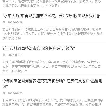
裁朱文玉，最近看到辅仁药业董事长朱文臣被实名举报，思考良久，良心
让我决定站出来说明事实真相，为正义的行
“水中大熊猫”再现禁捕重点水域，长江鄂州段出现多只江豚
2022-07-28
极目新闻记者 马浩然长江江豚，是长江特有的古老而珍稀的物种，被称为
“水中大熊猫”。7月22日，在湖北鄂州市长江禁捕重点水域可视化监控系统
进行执法监控
延吉市城管局整治市容市貌 提升城市“颜值”
2022-08-17
为迎接延边朝鲜族自治州成立70周年, 巩固文明城市创建成果，营造整洁、
文明、有序的城市市容秩序。近日，延吉市城市管理行政执法局重拳出击
整治市容市貌，对
今年的高温对河蟹养殖究竟有何影响？江苏气象发布“品蟹地
图”
2022-09-22
北京时间9月23日9时4分将迎来秋分节气，意味着收获满满、瓜果飘香的金
秋季节已经来临。近期温度下降明显，已能感受到秋的凉意。22日夜里起