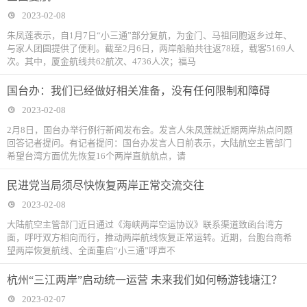
2023-02-08
朱凤莲表示，自1月7日“小三通”部分复航，为金门、马祖同胞返乡过年、
与家人团圆提供了便利。截至2月6日，两岸船舶共往返78班，载客5169人
次。其中，厦金航线共62航次、4736人次；福马
国台办：我们已经做好相关准备，没有任何限制和障碍
2023-02-08
2月8日，国台办举行例行新闻发布会。发言人朱凤莲就近期两岸热点问题
回答记者提问。有记者提问：国台办发言人日前表示，大陆航空主管部门
希望台湾方面优先恢复16个两岸直航航点，请
民进党当局须尽快恢复两岸正常交流交往
2023-02-08
大陆航空主管部门近日通过《海峡两岸空运协议》联系渠道致函台湾方
面，呼吁双方相向而行，推动两岸航线恢复正常运转。近期，台胞台商希
望两岸恢复航线、全面重启“小三通”呼声不
杭州“三江两岸”启动统一运营 未来我们如何畅游钱塘江？
2023-02-07