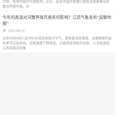
文明、有序的城市市容秩序。近日，延吉市城市管理行政执法局重拳出击
整治市容市貌，对
今年的高温对河蟹养殖究竟有何影响？江苏气象发布“品蟹地
图”
2022-09-22
北京时间9月23日9时4分将迎来秋分节气，意味着收获满满、瓜果飘香的金
秋季节已经来临。近期温度下降明显，已能感受到秋的凉意。22日夜里起
江苏将再次迎来