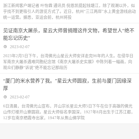
浙江新闻客户端记者 叶怡霖 通讯员 倪恩凯提起钱塘江，除了观潮以外，似
乎找不到更吸引人的游览方式了。近日，杭州“三江两岸”水上黄金游线启动
统一运营。据悉，亚运会前，杭州将投
见证南京大屠杀，星云大师曾捐赠这件文物，希望世人“绝不
能忘记历史”
2023-02-07
2023年2月5日下午，台湾佛光山星云大师安详走完96年的人生。在侵华日
军南京大屠杀遇难同胞纪念馆《南京大屠杀史实展》中陈列着一幅画，向
观众们静静“诉说”绝不能忘记那段历
“厦门的米水营养了我。”星云大师圆寂，生前与厦门因缘深
厚
2023-02-07
6日清晨，台湾佛光山宣布，开山宗长星云大师5日下午在位于高雄的佛光
山传灯楼开山寮圆寂。星云大师俗名李国深，1927年8月出生于江苏江都，
12岁在南京栖霞寺出家，1947年从焦山佛学院