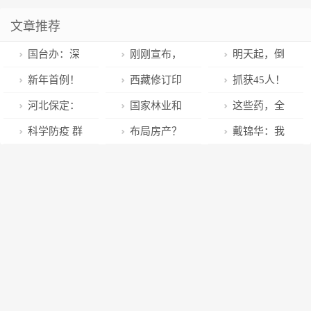
文章推荐
国台办：深
刚刚宣布，
明天起，倒
感悲痛，沉痛
3月1日起开始
计时最后一
新年首例！
西藏修订印
抓获45人！
哀悼
周！
苏州“95后”小
发特困人员救
郴州公安反电
河北保定：
国家林业和
这些药，全
伙捐髓救人！
助供养办法
诈实现2023年
高新区清理小
草原局原总经
部纳入医保！
科学防疫 群
布局房产？
戴锦华：我
“开门红”！
地钉 守护市民
济师张鸿文接
众安居——西
抖音成立杭州
骄傲于我的年
脚下安全
受审查调查
藏拉萨市八廓
无限能量房产
轻和幼稚
街道防疫见闻
经纪公司