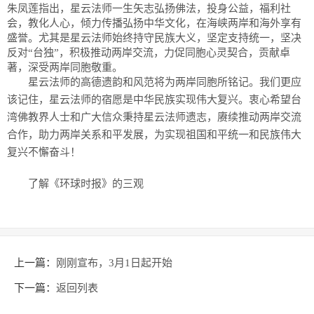
朱凤莲指出，星云法师一生矢志弘扬佛法，投身公益，福利社
会，教化人心，倾力传播弘扬中华文化，在海峡两岸和海外享有
盛誉。尤其是星云法师始终持守民族大义，坚定支持统一，坚决
反对“台独”，积极推动两岸交流，力促同胞心灵契合，贡献卓
著，深受两岸同胞敬重。
星云法师的高德遗韵和风范将为两岸同胞所铭记。我们更应
该记住，星云法师的宿愿是中华民族实现伟大复兴。衷心希望台
湾佛教界人士和广大信众秉持星云法师遗志，赓续推动两岸交流
合作，助力两岸关系和平发展，为实现祖国和平统一和民族伟大
复兴不懈奋斗！
了解《环球时报》的三观
上一篇：
刚刚宣布，3月1日起开始
下一篇：
返回列表