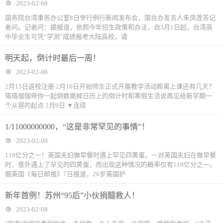
2023-02-08
国务院台湾事务办公室8日举行例行新闻发布会，国台办发言人朱凤莲答记
者问。记者问：据报道，依照今年招生政策和办法，自3月1日起，台湾高
中毕业生可凭“学测”成绩报考大陆高校。请
明天起，倒计时最后一周！
2023-02-08
2月15日返校注册 2月16日开始师生正式开展教学活动距离上课还有几天？
珞珞珈珈带你一起倒数撕掉日历上的倒计时和寒假生活说再见给新学期一
个从容的起点 2月9日 ▼连续
1/11000000000，“这是非常罕见的事情”！
2023-02-08
110亿分之一！英国夫妇做早餐时遇上罕见四黄蛋。一对英国夫妇在做早餐
时，意外遇上了罕见的四黄蛋，而出现这种情况的概率仅有110亿分之一。
据英国《每日邮报》7日报道，26岁英国护
新年首例！苏州“95后”小伙捐髓救人！
2023-02-08