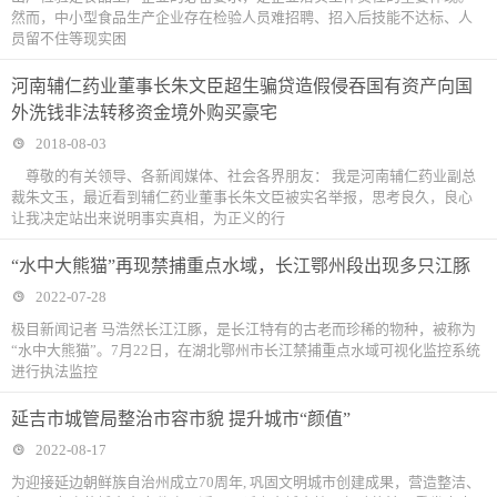
然而，中小型食品生产企业存在检验人员难招聘、招入后技能不达标、人
员留不住等现实困
河南辅仁药业董事长朱文臣超生骗贷造假侵吞国有资产向国
外洗钱非法转移资金境外购买豪宅
2018-08-03
尊敬的有关领导、各新闻媒体、社会各界朋友： 我是河南辅仁药业副总
裁朱文玉，最近看到辅仁药业董事长朱文臣被实名举报，思考良久，良心
让我决定站出来说明事实真相，为正义的行
“水中大熊猫”再现禁捕重点水域，长江鄂州段出现多只江豚
2022-07-28
极目新闻记者 马浩然长江江豚，是长江特有的古老而珍稀的物种，被称为
“水中大熊猫”。7月22日，在湖北鄂州市长江禁捕重点水域可视化监控系统
进行执法监控
延吉市城管局整治市容市貌 提升城市“颜值”
2022-08-17
为迎接延边朝鲜族自治州成立70周年, 巩固文明城市创建成果，营造整洁、