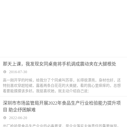
那天上课，我发现女同桌竟将手机调成震动夹在大腿根处
2016-07-30
高一刚开学的时候，给我分了个同桌叫苏菲，长得很漂亮，身材也好，还
特别喜欢穿超短裙，露着两条白花花的大美腿，看的我心里痒痒的，总想
着要能摸摸该多好。我挺喜欢她，就主动介绍自己说：
深圳市市场监管局开展2022年食品生产行业检验能力提升项
目 助企纾困解难
2022-06-20
出厂检验是食品生产企业的必备要求，是企业落实主体责任的重要体现。