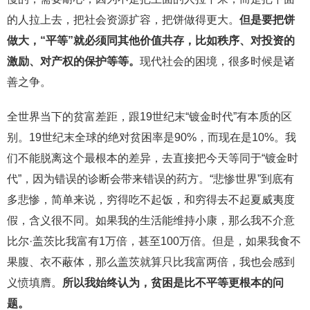
的人拉上去，把社会资源扩容，把饼做得更大。
但是要把饼
做大，“平等”就必须同其他价值共存，比如秩序、对投资的
激励、对产权的保护等等。
现代社会的困境，很多时候是诸
善之争。
全世界当下的贫富差距，跟19世纪末“镀金时代”有本质的区
别。19世纪末全球的绝对贫困率是90%，而现在是10%。我
们不能脱离这个最根本的差异，去直接把今天等同于“镀金时
代”，因为错误的诊断会带来错误的药方。“悲惨世界”到底有
多悲惨，简单来说，穷得吃不起饭，和穷得去不起夏威夷度
假，含义很不同。如果我的生活能维持小康，那么我不介意
比尔·盖茨比我富有1万倍，甚至100万倍。但是，如果我食不
果腹、衣不蔽体，那么盖茨就算只比我富两倍，我也会感到
义愤填膺。
所以我始终认为，贫困是比不平等更根本的问
题。