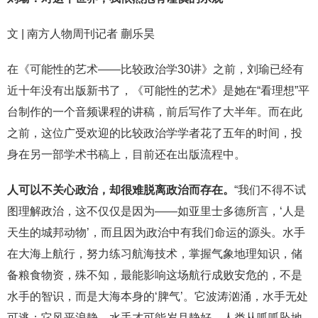
文 | 南方人物周刊记者 蒯乐昊
在《可能性的艺术——比较政治学30讲》之前，刘瑜已经有
近十年没有出版新书了，《可能性的艺术》是她在“看理想”平
台制作的一个音频课程的讲稿，前后写作了大半年。而在此
之前，这位广受欢迎的比较政治学学者花了五年的时间，投
身在另一部学术书稿上，目前还在出版流程中。
人可以不关心政治，却很难脱离政治而存在。
“我们不得不试
图理解政治，这不仅仅是因为——如亚里士多德所言，‘人是
天生的城邦动物’，而且因为政治中有我们命运的源头。水手
在大海上航行，努力练习航海技术，掌握气象地理知识，储
备粮食物资，殊不知，最能影响这场航行成败安危的，不是
水手的智识，而是大海本身的‘脾气’。它波涛汹涌，水手无处
可逃；它风平浪静，水手才可能岁月静好。人类从呱呱坠地