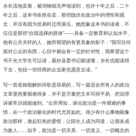
水长流地卖着，被润物细无声地读到，也许十年之后，二十
年之后，这本书依然在卖，那些隐伏在政治中的理性和观
念，并没有因为世易时迁而落伍。她想象这本书的读者，不
仅仅是那些“自我选择的群体”——具备一定教育和认知水平、
抱有公共关怀的人，她所期望的有更具象的影子：“我写任何
面对公众的东西，心目中都会有一定的针对性，我希望这个
书不光大学生可以读，最好县委书记能读懂，乡长也能读得
下去，包括一些经商的企业家也愿意去读。”
写一首老妪能解的诗歌是容易的，写一篇适合所有人的政治
文章显然要困难得多，并不是尽量把文本写得平易、把说理
诉诸常识就能做到。“众所周知，谈论政治是一件艰难的事
情，在一个政治极化的时代尤其如此。很少有什么事物能像
政治那样，激起狂热的爱恨，让陌生人成为同道，让朋友成
为敌人……似乎，政治是一切关系、一切道义、一切概念的