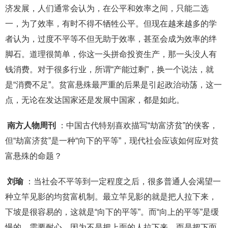
济发展，人们通常会认为，在公平和效率之间，只能二选
一，为了效率，有时不得不牺牲公平。但现在越来越多的学
者认为，过度不平等不但无助于效率，甚至会成为效率的绊
脚石。道理很简单，你这一头拼命投资生产，那一头没人有
钱消费。对于很多行业，所谓“产能过剩”，换一个说法，就
是“消费不足”。贫富悬殊最严重的后果是引起政治动荡，这一
点，无论在发达国家还是发展中国家，都是如此。
南方人物周刊
：中国古代特别喜欢描写“劫富济贫”的侠客，
但“劫富济贫”是一种“向下的平等”，现代社会应该如何应对贫
富悬殊的命题？
刘瑜
：当社会不平等到一定程度之后，很多普通人会渴望一
种立竿见影的均贫富机制。最立竿见影的就是把人拉下来，
下坡是很容易的，这就是“向下的平等”。而“向上的平等”是缓
慢的，需要耐心，因为不是把上面的人拉下来，而是把下面