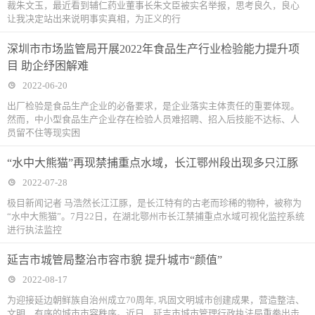
裁朱文玉，最近看到辅仁药业董事长朱文臣被实名举报，思考良久，良心
让我决定站出来说明事实真相，为正义的行
深圳市市场监管局开展2022年食品生产行业检验能力提升项
目 助企纾困解难
2022-06-20
出厂检验是食品生产企业的必备要求，是企业落实主体责任的重要体现。
然而，中小型食品生产企业存在检验人员难招聘、招入后技能不达标、人
员留不住等现实困
“水中大熊猫”再现禁捕重点水域，长江鄂州段出现多只江豚
2022-07-28
极目新闻记者 马浩然长江江豚，是长江特有的古老而珍稀的物种，被称为
“水中大熊猫”。7月22日，在湖北鄂州市长江禁捕重点水域可视化监控系统
进行执法监控
延吉市城管局整治市容市貌 提升城市“颜值”
2022-08-17
为迎接延边朝鲜族自治州成立70周年, 巩固文明城市创建成果，营造整洁、
文明、有序的城市市容秩序。近日，延吉市城市管理行政执法局重拳出击