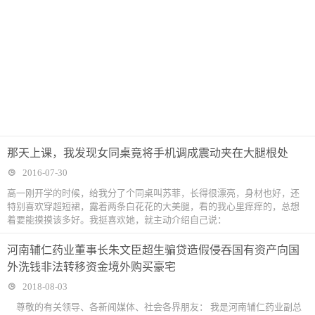
那天上课，我发现女同桌竟将手机调成震动夹在大腿根处
2016-07-30
高一刚开学的时候，给我分了个同桌叫苏菲，长得很漂亮，身材也好，还
特别喜欢穿超短裙，露着两条白花花的大美腿，看的我心里痒痒的，总想
着要能摸摸该多好。我挺喜欢她，就主动介绍自己说：
河南辅仁药业董事长朱文臣超生骗贷造假侵吞国有资产向国
外洗钱非法转移资金境外购买豪宅
2018-08-03
尊敬的有关领导、各新闻媒体、社会各界朋友： 我是河南辅仁药业副总