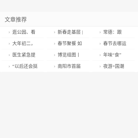
文章推荐
逛公园、看
新春走基层 |
常德：跟
电影，这个春
淄博：乡村电
“警”脚步，一
大年初二，
春节聚餐 如
春节去哪运
节年轻人是这
影院，照亮文
起来看看派出
海淀凤凰岭真
何做好个人防
动一下？来运
医生紧急提
博览组图丨
年味“食”
么过的！
化星空
所里的春节
热闹！好玩好
护
河亚运公园看
醒！春节竟是
你的新年好运
足！快来看看
“以后还会挺
南阳市首届
夜游+国潮
“所”事
吃好看的超
“玉琮”和“杭州
这种疾病的多
福袋来了
华工人的年夜
身而出！”见义
白河新春文化
+冰雪 淄博市
多……
伞”！打卡攻略
发期→
饭都吃了什
勇为的他们，
节开幕
景区打出特色
来了！
么？
新的一年都有
牌
一个平凡的心
愿