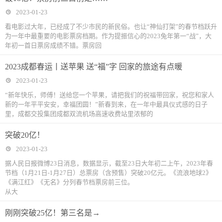
2023-01-23
看电影过大年，已经成了不少市民的新民俗。也让“神仙打架”的春节档跃升
为一年中最重要的电影票房档期。作为提振信心的2023兔年第一“战”，大
年初一首日票房成绩不错。票房回
2023成都春运丨送苹果 送“福”字 回家的旅途有点暖
2023-01-23
“新年快乐，师傅！送给您一个苹果，请把我们的祝福带回家，祝您和家人
新的一年平平安安，幸福团圆！”新春到来，在一年中最具仪式感的日子
里，成都交投集团成都双流机场高速收费站里浓郁的
突破20亿！
2023-01-23
据人民日报微博23日消息，数据显示，截至23日大年初二上午，2023年春
节档（1月21日-1月27日）总票房（含预售）突破20亿元。《流浪地球2》
《满江红》《无名》分列春节档票房前三位。
从大
刚刚突破25亿！第三名是→