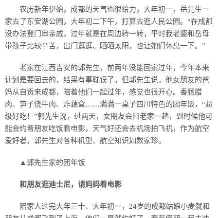
农历新年伊始，成都的天气也很给力，大年初一，岳先生一
家去了东安湖公园，大年初二下午，打算去逛人民公园。“在成都
没办法登门串亲戚，过年就是在周边转一转，平时我老婆和岳母
带孩子比较辛苦，出门逛逛、晒晒太阳，也让她们休息一下。”
老家在江西吉安的郭先生，前两年没能回家过年，今年本来
计划是要回去的，结果有事耽误了。但郭先生说，他女朋友的爸
妈从自贡来成都，陪着他们一起过年，感觉也很开心。香肠腊
肉、笋子烧牛肉、炸藕盒……满满一桌子四川特色的团年饭，“超
级好吃！”郭先生说，过两天，女朋友会回老家一趟，到时候他可
能会约着朋友吃饭看电影，天气好还会去机场拍飞机，作为航空
爱好者，郭先生对各种机型、航空知识如数家珍。
▲郭先生家的团年饭
和朋友逛迪士尼，请妈妈看电影
陪家人过完大年三十、大年初一，24岁的成都姑娘小麦就和