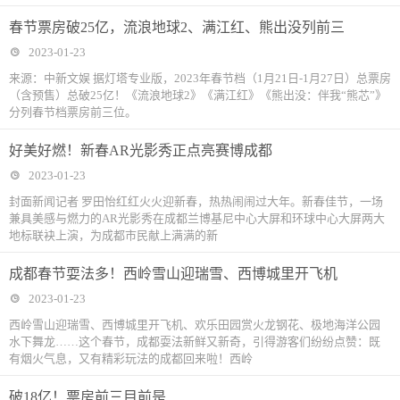
春节票房破25亿，流浪地球2、满江红、熊出没列前三
2023-01-23
来源：中新文娱 据灯塔专业版，2023年春节档（1月21日-1月27日）总票房
（含预售）总破25亿！《流浪地球2》《满江红》《熊出没：伴我“熊芯”》
分列春节档票房前三位。
好美好燃！新春AR光影秀正点亮赛博成都
2023-01-23
封面新闻记者 罗田怡红红火火迎新春，热热闹闹过大年。新春佳节，一场
兼具美感与燃力的AR光影秀在成都兰博基尼中心大屏和环球中心大屏两大
地标联袂上演，为成都市民献上满满的新
成都春节耍法多！西岭雪山迎瑞雪、西博城里开飞机
2023-01-23
西岭雪山迎瑞雪、西博城里开飞机、欢乐田园赏火龙钢花、极地海洋公园
水下舞龙……这个春节，成都耍法新鲜又新奇，引得游客们纷纷点赞：既
有烟火气息，又有精彩玩法的成都回来啦！西岭
破18亿！票房前三目前是……