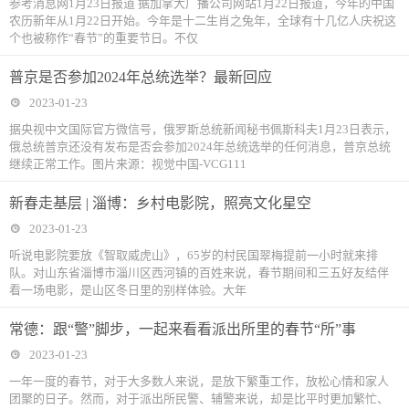
参考消息网1月23日报道 据加拿大广播公司网站1月22日报道，今年的中国
农历新年从1月22日开始。今年是十二生肖之兔年，全球有十几亿人庆祝这
个也被称作“春节”的重要节日。不仅
普京是否参加2024年总统选举？最新回应
2023-01-23
据央视中文国际官方微信号，俄罗斯总统新闻秘书佩斯科夫1月23日表示，
俄总统普京还没有发布是否会参加2024年总统选举的任何消息，普京总统
继续正常工作。图片来源：视觉中国-VCG111
新春走基层 | 淄博：乡村电影院，照亮文化星空
2023-01-23
听说电影院要放《智取威虎山》，65岁的村民国翠梅提前一小时就来排
队。对山东省淄博市淄川区西河镇的百姓来说，春节期间和三五好友结伴
看一场电影，是山区冬日里的别样体验。大年
常德：跟“警”脚步，一起来看看派出所里的春节“所”事
2023-01-23
一年一度的春节，对于大多数人来说，是放下繁重工作，放松心情和家人
团聚的日子。然而，对于派出所民警、辅警来说，却是比平时更加繁忙、