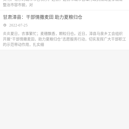
整治市容市貌，对
甘肃漳县：干部情撒麦田 助力夏粮归仓
2022-07-25
炎炎夏日，农事繁忙；麦穗飘香，颗粒归仓。近日，漳县马泉乡工会组织
开展“干部情撒麦田，助力夏粮归仓”志愿服务行动，切实发挥广大干部职工
的示范带动作用，扎实细