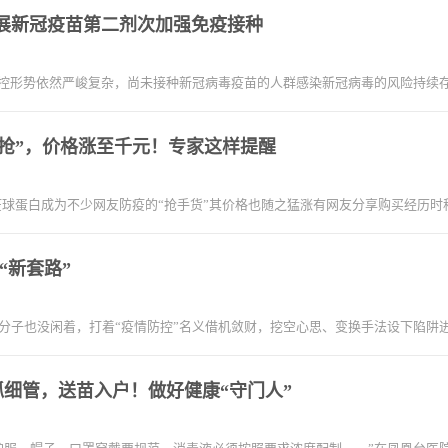
展新冠疫苗第二剂次加强免疫接种
控形势依然严峻复杂，尚未接种新冠病毒疫苗的人群感染新冠病毒的风险持续
疯抢”，价格涨至千元！专家这样提醒
球蛋白成为不少网友防疫的“抢手货”其价格也随之猛涨有网友分享购买经历时称
“新套路”
分子也没闲着，打着“疫情防控”名义借机敛财，挖空心思、变换手法设下陷阱
细管，送苗入户！做好健康“守门人”