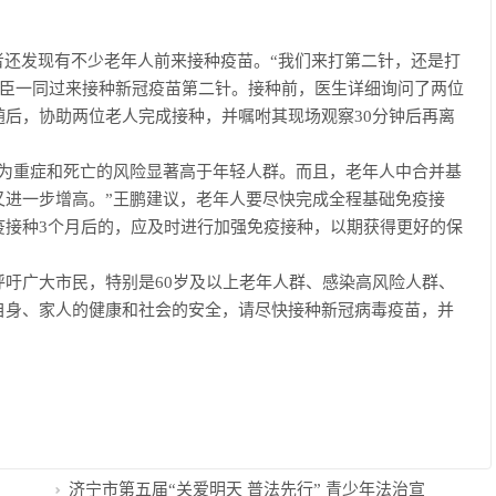
还发现有不少老年人前来接种疫苗。“我们来打第二针，还是打
万光臣一同过来接种新冠疫苗第二针。接种前，医生详细询问了两位
后，协助两位老人完成接种，并嘱咐其现场观察30分钟后再离
为重症和死亡的风险显著高于年轻人群。而且，老年人中合并基
又进一步增高。”王鹏建议，老年人要尽快完成全程基础免疫接
疫接种3个月后的，应及时进行加强免疫接种，以期获得更好的保
广大市民，特别是60岁及以上老年人群、感染高风险人群、
自身、家人的健康和社会的安全，请尽快接种新冠病毒疫苗，并
济宁市第五届“关爱明天 普法先行” 青少年法治宣