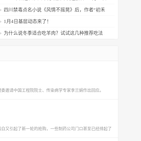
四川禁毒点名小说《风情不摇晃》后，作者“初禾
初”作品在晋江文学城无法显示
1月4日基层动态来了！
为什么说冬季适合吃羊肉？试试这几种推荐吃法
健委邀请中国工程院院士、传染病学专家李兰娟作出回应。
球蛋白又引起了新一轮的抢购，一些制药公司门口甚至已经排起了