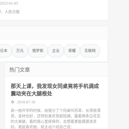
2023-01-05
源：人民日报
日本
万元
俄罗斯
企业
荣耀
互联网
热门文章
那天上课，我发现女同桌竟将手机调成
震动夹在大腿根处
2016-07-30
高一刚开学的时候，给我分了个同桌叫苏菲，长得很漂
亮，身材也好，还特别喜欢穿超短裙，露着两条白花花
的大美腿，看的我心里痒痒的，总想着要能摸摸该多
好。我挺喜欢她，就主动介绍自己说：