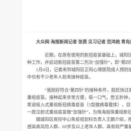
大众网·海报新闻记者 张茜 见习记者 范鸿艳 青岛
近期，在原有使用的新冠疫苗基础上，城阳区新
种工作，并启动新冠疫苗第二剂次“加强针”，即“第四
1月4日，记者来到城阳区正阳心理医院成人预防接
中也有不少老年人前来接种疫苗。
“我刚好符合‘第四针’的接种条件，就赶快过
重组疫苗，接种起来非常方便，吸一口气，憋五秒钟
希诺吸入式重组新冠病毒疫苗（5型腺病毒载体），目
一款注射式重组疫苗做“加强针”，为珠海丽珠重组新冠
据城阳区疾控中心免疫规划科负责人王鹏介绍，按
感染高风险人群、60岁及以上老年人群、具有较严重