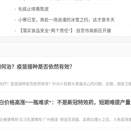
传教育活动启动
化痰止咳看陈皮
小寒已至，奔赴一场浪漫的冰雪之约，这才是冬天
该有的样子！
【落实食品安全“两个责任”】 自贡市高新区开展
食品安全包保督导
如何治？疫苗接种是否依然有效？
疗？疫苗接种是否依然有效？针对人民群众普遍关心的问题，近期，国家卫
白价格高涨“一瓶难求”：不是新冠特效药，短期难提产量
道记者唐唯珂 实习生唐菁阳 广州报道 继连花清瘟、血氧仪爆火之后，人免疫