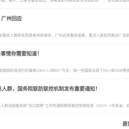
护服、帽子、口罩穿戴要规范，消毒液必须按照要求浓度配制……”在凤凰台医
，广州回应
但重症人数和住院患者持续增多。广州迎来重症高峰，重点人群如何救治？目前
些事情你需要知道！
我国现阶段流行的毒株以BA.5.2和BF.7为主，但一些国家出现了BQ.1和X
点人群，国务院联防联控机制发布重要通知！
人群动态服务和“关口前移”工作的通知联防联控机制综发〔2023〕4号各省
原