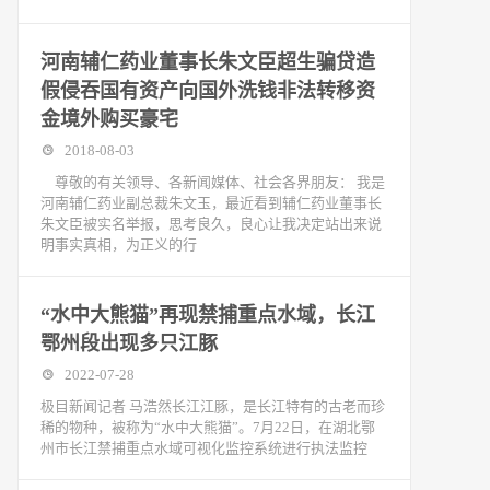
河南辅仁药业董事长朱文臣超生骗贷造
假侵吞国有资产向国外洗钱非法转移资
金境外购买豪宅
2018-08-03
尊敬的有关领导、各新闻媒体、社会各界朋友： 我是
河南辅仁药业副总裁朱文玉，最近看到辅仁药业董事长
朱文臣被实名举报，思考良久，良心让我决定站出来说
明事实真相，为正义的行
“水中大熊猫”再现禁捕重点水域，长江
鄂州段出现多只江豚
2022-07-28
极目新闻记者 马浩然长江江豚，是长江特有的古老而珍
稀的物种，被称为“水中大熊猫”。7月22日，在湖北鄂
州市长江禁捕重点水域可视化监控系统进行执法监控