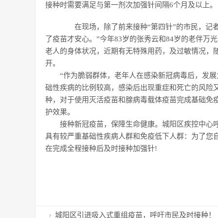
接种时需要满足与第一剂次加强针间隔6个月及以上。
在现场，除了前来接种“第四针”的市民，记者
了疫苗才安心。”今年83岁的张秀云和84岁的老伴
老人的身体状况，近期有无特殊用药，及过敏情况，随
开。
“作为脆弱群体，老年人在感染新冠病毒后，发展
础性疾病的比例较高，感染后出现重症和死亡的风险
种，对于使用灭活疫苗和腺病毒载体疫苗完成基础免
护效果。
接种新冠疫苗，保障生命健康。城阳区疾控中心呼吁
具有较严重基础性疾病人群和免疫低下人群：为了您
在完成全程接种后及时接种加强针!
城阳区引进吸入式重组疫苗，呼吁市民及时接种！