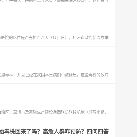
院，几乎每天，院感科工作人员李静都会深入各部门，逐科督导
医院的床位是否充裕？昨天（1月4日），广州市政府新闻办举
BB等优势毒株，并且已经在我国本土病例中被检出。这些毒株的致病
、自治区、直辖市及新疆生产建设兵团联防联控机制（领导小组、
始毒株回来了吗？高危人群咋预防？四问四答