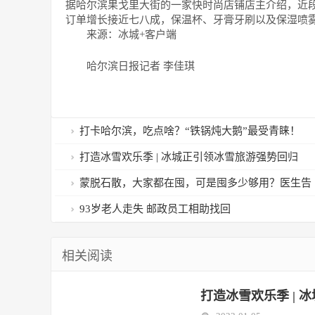
据哈尔滨果戈里大街的一家快时尚店铺店主介绍，近
订单增长接近七八成，保温杯、牙膏牙刷以及保湿喷
来源：冰城+客户端
哈尔滨日报记者 李佳琪
打卡哈尔滨，吃点啥？“铁锅炖大鹅”最受青睐！
打造冰雪欢乐季 | 冰城正引领冰雪旅游强势回归
蒙脱石散，大家都在囤，可是囤多少够用？医生告
诉您答案
93岁老人走失 邮政员工相助找回
相关阅读
打造冰雪欢乐季 | 