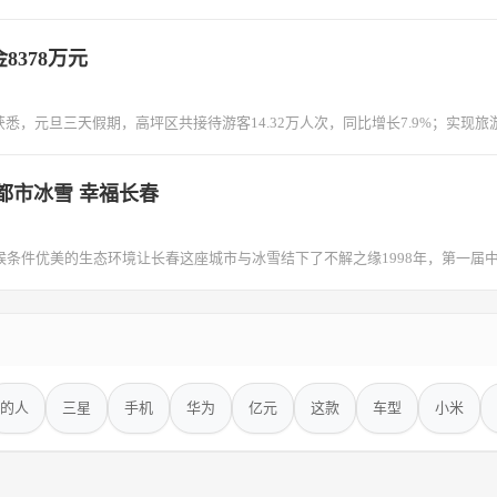
378万元
悉，元旦三天假期，高坪区共接待游客14.32万人次，同比增长7.9%；实现旅游
都市冰雪 幸福长春
条件优美的生态环境让长春这座城市与冰雪结下了不解之缘1998年，第一届中
的人
三星
手机
华为
亿元
这款
车型
小米