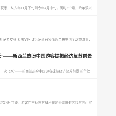
上获悉，从去年11月下旬到今年4月中旬，历时5个月，哈尔滨以
社记者支林飞 陈梦阳 许苏培新冠疫情近年来重创全球旅游业，
跃”——新西兰热盼中国游客提振经济复苏前景
又一次飞跃”——新西兰热盼中国游客提振经济复苏前景 新华社
就有N种可能。游客在吉林市万科松花湖滑雪度假区观赏高山雾