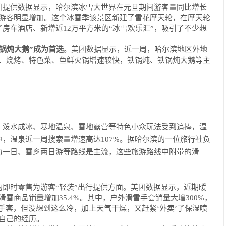
团提供数据显示，哈尔滨冰雪大世界在元旦期间游客量同比增长
的游客明显增加。这个冰雪季该景区新建了雪花摩天轮，在摩天轮
房车酒店、新增近12万平方米的“冰雪欢乐汇”，吸引了不少想
锅炖大鹅”成为首选
。美团数据显示，近一周，哈尔滨地区外地
炖、烧烤、特色菜、鱼鲜火锅增速较快，铁锅炖、铁锅炖大鹅等主
、泼水成冰、寒地温泉、雪地露营等特色小众玩法受到追捧，温
，温泉近一周搜索量增速高达107%。
据哈尔滨的一位旅行社负
力一日、雪乡两日游等路线是主流，这些旅游路线中附带的滑
的即时零售为游客“轻装”出行提供方面。美团数据显示，近期暖
雪商品销量增加35.4%。其中，户外滑雪手套销量大增300%，
手套，但没想到这么冷，加上天气干燥，又赶紧‘外卖’了保湿喷
自己的经历。