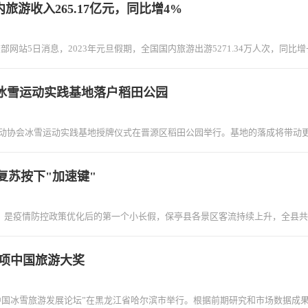
游收入265.17亿元，同比增4%
站5日消息，2023年元旦假期，全国国内旅游出游5271.34万人次，同比增长0
冰雪运动实践基地落户稻田公园
运动协会冰雪运动实践基地授牌仪式在晋源区稻田公园举行。基地的落成将带动
复苏按下"加速键"
疫情防控政策优化后的第一个小长假，保亭县各景区客流持续上升，全县共计接待
项中国旅游大奖
3年中国冰雪旅游发展论坛”在黑龙江省哈尔滨市举行。根据前期研究和市场数据成果