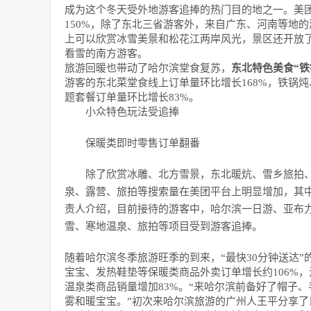
成为这个冬天受外地游客追捧的热门目的地之一。美
150%，除了东北三省游客外，来自广东、河南等地
上可以欣赏冰雪美景和松花江两岸风光，景区还开放了
看雪的南方游客。
旅游回暖也带动了哈尔滨堂食复苏，
东北特色美食“铁
游客的东北菜堂食线上订单量环比增长168%，铁锅
题套餐订单量环比增长83%。
小众特色玩法受追捧
保暖类即时零售订单翻番
除了欣赏冰雕、北方雪景，东北暖炕、雪乡旅拍
泉、露营、旅拍等搜索量在美团平台上明显增加，其中
责人介绍，目前接待的游客中，哈尔滨一日游、亚布
雪、寒地温泉、旅拍等项目受到游客追捧。
随着哈尔滨冬季旅游旺季的到来，“最快30分钟送达”
宝宝、发热鞋垫等保暖类商品外卖订单增长约106%，滑
温泉类商品销量增加83%。“来哈尔滨前备好了帽子、
雾和暖宝宝。”初次来哈尔滨旅游的广州人王平分享了