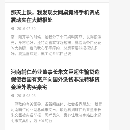
那天上课，我发现女同桌竟将手机调成
震动夹在大腿根处
2016-07-30
高一刚开学的时候，给我分了个同桌叫苏菲，长得很漂
亮，身材也好，还特别喜欢穿超短裙，露着两条白花花
的大美腿，看的我心里痒痒的，总想着要能摸摸该多
好。我挺喜欢她，就主动介绍自己说：
河南辅仁药业董事长朱文臣超生骗贷造
假侵吞国有资产向国外洗钱非法转移资
金境外购买豪宅
2018-08-03
尊敬的有关领导、各新闻媒体、社会各界朋友： 我是
河南辅仁药业副总裁朱文玉，最近看到辅仁药业董事长
朱文臣被实名举报，思考良久，良心让我决定站出来说
明事实真相，为正义的行