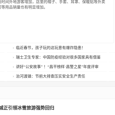
段时间外地游客增加，店里的帽子、手套、耳罩、保暖贴等外卖
雾等用品销量也有明显增加。
临近春节，孩子玩的这玩意有爆炸隐患！
瑞士卫生专家：中国防疫经验对很多国家具有借鉴
意义
讲好“公安故事” ！“昌平榜样·昌警之星”年度评审
会举行
治河渡镇：节前大排查压实安全生产责任
冰城正引领冰雪旅游强势回归