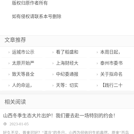
版权归原作者所有
如有侵权请联系本号删除
文章推荐
运城市公示
看了稻盛和
本周日起，
一批拟任职干
夫的《活
这些新政将影
太原开始严
上海财经大
泰州市委书
部
法》，我才知
响我们的工作
查！通达桥、
学召开2022-
记朱立凡：让
致天等县全
中纪委通报
关于拟命名
道自己以前的
生活→
晋阳桥、迎宾
2023学年第一
中国式现代化
体居民疫情防
山西1起典型
天等县第十六
人的命运，
天等：切实
【践行二十
苦都白吃了
桥…
学期工作总结
在泰州大地上
控的倡议书
案例；长治通
批文明单位的
是挂在嘴巴上
解决帮扶车间
大 启航新征
相关阅读
会
充分展现可观
报3起违反中
公示
的
“难堵痛”问题
程】好梯乡开
山西冬季生态大片出炉！我们要去赴一场特别的约会！
可感的现实图
央八项规定的
促进经济发展
展“星期四民情
2023-01-05
景
典型案例
面对面”活动
好久不见，晋来可好？“清冷”的冬日，山西为何依旧生机盎然，原来“百鸟