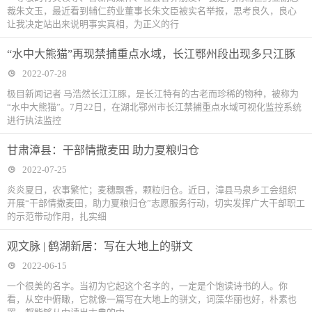
裁朱文玉，最近看到辅仁药业董事长朱文臣被实名举报，思考良久，良心
让我决定站出来说明事实真相，为正义的行
“水中大熊猫”再现禁捕重点水域，长江鄂州段出现多只江豚
2022-07-28
极目新闻记者 马浩然长江江豚，是长江特有的古老而珍稀的物种，被称为
“水中大熊猫”。7月22日，在湖北鄂州市长江禁捕重点水域可视化监控系统
进行执法监控
甘肃漳县：干部情撒麦田 助力夏粮归仓
2022-07-25
炎炎夏日，农事繁忙；麦穗飘香，颗粒归仓。近日，漳县马泉乡工会组织
开展“干部情撒麦田，助力夏粮归仓”志愿服务行动，切实发挥广大干部职工
的示范带动作用，扎实细
观文脉 | 鹤湖新居：写在大地上的骈文
2022-06-15
一个很美的名字。当初为它起这个名字的，一定是个饱读诗书的人。你
看，从空中俯瞰，它就像一篇写在大地上的骈文，词藻华丽也好，朴素也