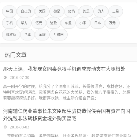
中国
自己的
美国
都是
疫情
的是
的人
三星
手机
华为
亿元
这款
车型
小米
日本
万元
俄罗斯
企业
荣耀
互联网
热门文章
那天上课，我发现女同桌竟将手机调成震动夹在大腿根处
2016-07-30
高一刚开学的时候，给我分了个同桌叫苏菲，长得很漂亮，身材也好，还
特别喜欢穿超短裙，露着两条白花花的大美腿，看的我心里痒痒的，总想
着要能摸摸该多好。我挺喜欢她，就主动介绍自己说：
河南辅仁药业董事长朱文臣超生骗贷造假侵吞国有资产向国
外洗钱非法转移资金境外购买豪宅
2018-08-03
尊敬的有关领导、各新闻媒体、社会各界朋友： 我是河南辅仁药业副总