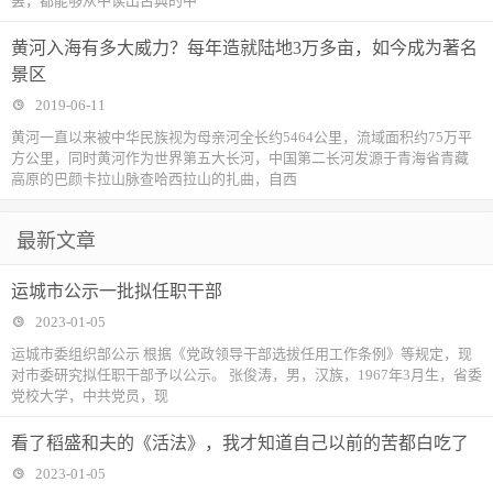
罢，都能够从中读出古典的中
黄河入海有多大威力？每年造就陆地3万多亩，如今成为著名
景区
2019-06-11
黄河一直以来被中华民族视为母亲河全长约5464公里，流域面积约75万平
方公里，同时黄河作为世界第五大长河，中国第二长河发源于青海省青藏
高原的巴颜卡拉山脉查哈西拉山的扎曲，自西
最新文章
运城市公示一批拟任职干部
2023-01-05
运城市委组织部公示 根据《党政领导干部选拔任用工作条例》等规定，现
对市委研究拟任职干部予以公示。 张俊涛，男，汉族，1967年3月生，省委
党校大学，中共党员，现
看了稻盛和夫的《活法》，我才知道自己以前的苦都白吃了
2023-01-05