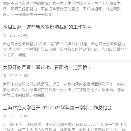
你是不是也有过这样的情况：总是为了生活忙碌奔波，为了工作精疲力
尽；明明已经很努力，可依旧拿着微薄的薪资，不知道如何才能逆天改
命……于是你感觉日子一年年
本周日起，这些新政将影响我们的工作生活→
2023-01-05
新冠病毒感染调整为“乙类乙管”自2023年1月8日起，新冠病毒感染调整为
“乙类乙管”。同时我们应认识到，新冠病毒仍然是传染病，人们应该做好个
人防护。伴随
太原开始严查！通达桥、晋阳桥、迎宾桥…
2023-01-05
太原市公安局交警支队消息，近日，在跨汾河的各桥桥面随意停车，燃放
烟花爆竹、以及停车观赏的现象十分突出，特别是通达桥、晋阳桥、迎宾
桥等三座网红桥，夜间乱
上海财经大学召开2022-2023学年第一学期工作总结会
2023-01-05
1月5日下午，我校以线上线下结合的方式召开2022-2023学年第一学期工作
总结会，线下主会场设在行政楼一楼报告厅。会议由刘元春校长主持。 首