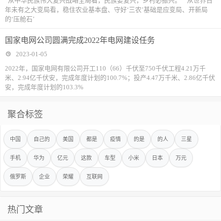
“从中华民族伟大复兴战略全局看，民族要复兴，乡村必振兴。”“从世界百
年未有之大变局看，稳住农业基本盘、守好‘三农’基础是应变局、开新局
的‘压舱石’
国家电网公司圆满完成2022年电网建设任务
2023-01-05
2022年，国家电网有限公司开工110（66）千伏至750千伏工程4.21万千
米、2.94亿千伏安，完成年度计划的100.7%；投产4.47万千米、2.86亿千伏
安，完成年度计划的103.3%
聚合标签
中国
自己的
美国
都是
疫情
的是
的人
三星
手机
华为
亿元
这款
车型
小米
日本
万元
俄罗斯
企业
荣耀
互联网
热门文章