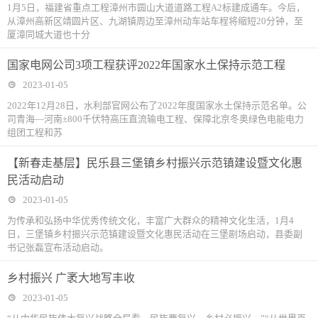
1月5日，福建省重点工程漳州市圆山大道道路工程A2标建成通车。今后，
从漳州高新区靖圆片区、九湖镇周边至漳州动车站车程将缩短20分钟，至
厦漳同城大道也十分
国家电网公司3项工程获评2022年国家水土保持示范工程
2023-01-05
2022年12月28日，水利部官网公布了2022年度国家水土保持示范名单。公
司青海—河南±800千伏特高压直流输电工程、保障北京冬奥绿色电能电力
组团工程和苏
【新春走基层】民乐县三堡镇乡村振兴示范镇建设暨文化惠
民活动启动
2023-01-05
为传承和弘扬中华优秀传统文化，丰富广大群众的精神文化生活，1月4
日，三堡镇乡村振兴示范镇建设暨文化惠民活动在三堡剧场启动，县委副
书记张磊宣布活动启动。
乡村振兴 广袤大地写丰收
2023-01-05