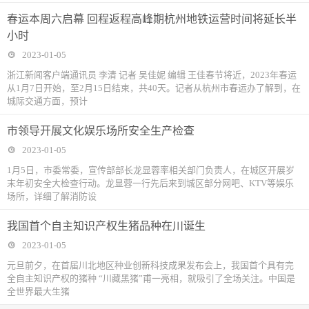
春运本周六启幕 回程返程高峰期杭州地铁运营时间将延长半
小时
2023-01-05
浙江新闻客户端通讯员 李清 记者 吴佳妮 编辑 王佳春节将近，2023年春运
从1月7日开始，至2月15日结束，共40天。记者从杭州市春运办了解到，在
城际交通方面，预计
市领导开展文化娱乐场所安全生产检查
2023-01-05
1月5日，市委常委，宣传部部长龙显蓉率相关部门负责人，在城区开展岁
末年初安全大检查行动。龙显蓉一行先后来到城区部分网吧、KTV等娱乐
场所，详细了解消防设
我国首个自主知识产权生猪品种在川诞生
2023-01-05
元旦前夕，在首届川北地区种业创新科技成果发布会上，我国首个具有完
全自主知识产权的猪种 “川藏黑猪”甫一亮相，就吸引了全场关注。中国是
全世界最大生猪