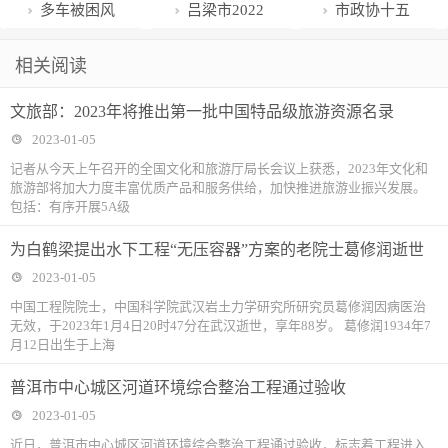
村振兴再发力
命健康
铁运营时间将
安全生产检查
猪品种在川诞
尊崇关爱暖人
背后，藏着不
区举行绿色低
部：去年生产
多车被困风
吕梁市2022
市政协十五
延长半小时
生
心
少真事隐，贾
碳服务业现场
安全事故总量
雪中，博州交
年财政收入和
届一次会议举
相关阅读
兰是关键人物
会 共创共享
同比下降27%
警倾力救援
财政支出增速
行第二次全体
文旅部：2023年将推出第一批中国特品级旅游资源名录
“双碳”目标
死亡人数下降
位列全省第一
会议 选举杜新
2023-01-05
23.6%
军为十五届市
记者从今天上午召开的全国文化和旅游厅局长会议上获悉，2023年文化和
旅游部将加大力度丰富优质产品和服务供给，加快推进旅游业振兴发展。
政协主席 王万
包括：有序开展5A级
鹏、樊
为白鹤梁提出水下工程“无压容器”方案的老院士葛修润逝世
2023-01-05
中国工程院院士，中国科学院武汉岩土力学研究所研究员葛修润因病医治
无效，于2023年1月4日20时47分在武汉逝世，享年88岁。 葛修润1934年7
月12日出生于上海
普洱市中心城区河道环境综合整治工程通过验收
2023-01-05
近日，普洱市中心城区河道环境综合整治工程通过验收，标志着工程进入