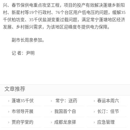
兴、春节保供电重点攻坚工程，项目的投产有效解决蓬塘乡新阳
村、新星村等19个行政村、76个台区用户低电压的问题，缓解35
千伏柏坊变、35千伏盐湖变重过载问题，满足常宁蓬塘地区经济
发展、乡村振兴需求，为该地区迎峰度冬提供电力保障。
副市长周泉参加。
记 者：尹明
文章推荐
蓬塘35千伏
常宁：送药
春运本周六
输变电工程投
小分队上门服
启幕 回程返程
市领导开展
我国首个自
长汀：佳节
产送电 服务乡
务 守护群众生
高峰期杭州地
文化娱乐场所
主知识产权生
慰问送关怀，
贾府学堂的
成都龙泉驿
应急管理