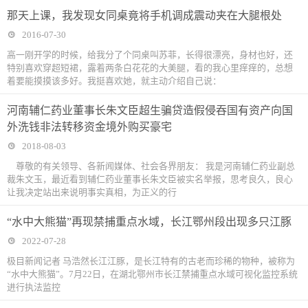
那天上课，我发现女同桌竟将手机调成震动夹在大腿根处
2016-07-30
高一刚开学的时候，给我分了个同桌叫苏菲，长得很漂亮，身材也好，还
特别喜欢穿超短裙，露着两条白花花的大美腿，看的我心里痒痒的，总想
着要能摸摸该多好。我挺喜欢她，就主动介绍自己说：
河南辅仁药业董事长朱文臣超生骗贷造假侵吞国有资产向国
外洗钱非法转移资金境外购买豪宅
2018-08-03
尊敬的有关领导、各新闻媒体、社会各界朋友： 我是河南辅仁药业副总
裁朱文玉，最近看到辅仁药业董事长朱文臣被实名举报，思考良久，良心
让我决定站出来说明事实真相，为正义的行
“水中大熊猫”再现禁捕重点水域，长江鄂州段出现多只江豚
2022-07-28
极目新闻记者 马浩然长江江豚，是长江特有的古老而珍稀的物种，被称为
“水中大熊猫”。7月22日，在湖北鄂州市长江禁捕重点水域可视化监控系统
进行执法监控