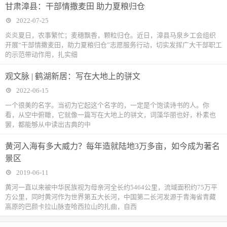
甘肃漳县：干部情撒麦田 助力夏粮归仓
2022-07-25
炎炎夏日，农事繁忙；麦穗飘香，颗粒归仓。近日，漳县马泉乡工会组织
开展“干部情撒麦田，助力夏粮归仓”志愿服务行动，切实发挥广大干部职工
的示范带动作用，扎实细
观文脉 | 鹤湖新居：写在大地上的骈文
2022-06-15
一个很美的名字。当初为它起这个名字的，一定是个饱读诗书的人。你
看，从空中俯瞰，它就像一篇写在大地上的骈文，词藻华丽也好，朴素也
罢，都能够从中读出古典的中
黄河入海有多大威力？每年造就陆地3万多亩，如今成为著名
景区
2019-06-11
黄河一直以来被中华民族视为母亲河全长约5464公里，流域面积约75万平
方公里，同时黄河作为世界第五大长河，中国第二长河发源于青海省青藏
高原的巴颜卡拉山脉查哈西拉山的扎曲，自西