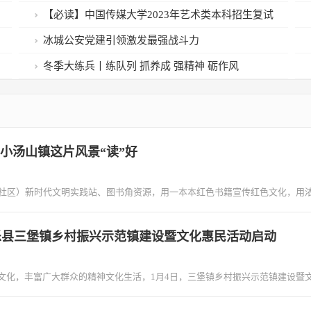
【必读】中国传媒大学2023年艺术类本科招生复试
考试须知
冰城公安党建引领激发最强战斗力
冬季大练兵丨练队列 抓养成 强精神 砺作风
小汤山镇这片风景“读”好
社区）新时代文明实践站、图书角资源，用一本本红色书籍宣传红色文化，用
乐县三堡镇乡村振兴示范镇建设暨文化惠民活动启动
文化，丰富广大群众的精神文化生活，1月4日，三堡镇乡村振兴示范镇建设暨