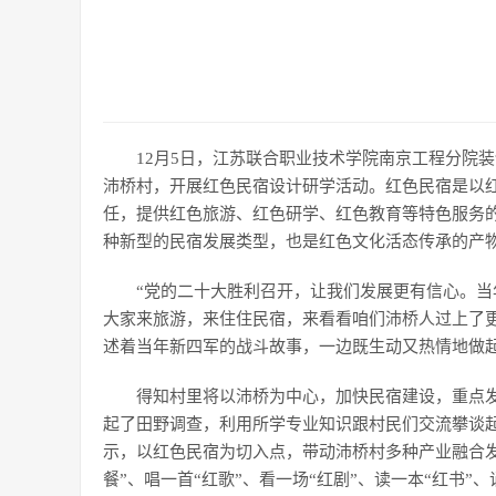
12月5日，江苏联合职业技术学院南京工程分院
沛桥村，开展红色民宿设计研学活动。红色民宿是以
任，提供红色旅游、红色研学、红色教育等特色服务
种新型的民宿发展类型，也是红色文化活态传承的产
“党的二十大胜利召开，让我们发展更有信心。
大家来旅游，来住住民宿，来看看咱们沛桥人过上了
述着当年新四军的战斗故事，一边既生动又热情地做
得知村里将以沛桥为中心，加快民宿建设，重点
起了田野调查，利用所学专业知识跟村民们交流攀谈
示，以红色民宿为切入点，带动沛桥村多种产业融合发
餐”、唱一首“红歌”、看一场“红剧”、读一本“红书”、