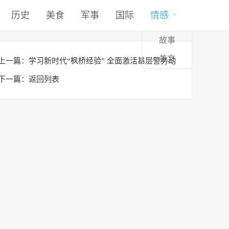
历史
美食
军事
国际
情感
故事
美文
上一篇：
学习新时代“枫桥经验” 全面激活基层警务动
能
下一篇：
返回列表