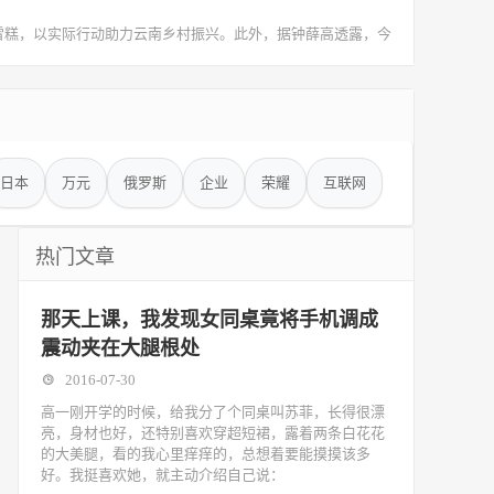
雪糕，以实际行动助力云南乡村振兴。此外，据钟薛高透露，今
日本
万元
俄罗斯
企业
荣耀
互联网
热门文章
那天上课，我发现女同桌竟将手机调成
震动夹在大腿根处
2016-07-30
高一刚开学的时候，给我分了个同桌叫苏菲，长得很漂
亮，身材也好，还特别喜欢穿超短裙，露着两条白花花
的大美腿，看的我心里痒痒的，总想着要能摸摸该多
好。我挺喜欢她，就主动介绍自己说：