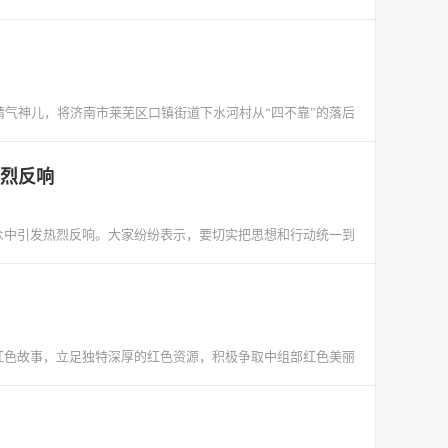
精气神儿，将济南市莱芜区口镇街道下水河村从“四不靠”的落后
烈反响
中引发热烈反响。大家纷纷表示，要切实把思想和行动统一到
红色故事，立足独特深厚的红色资源，积极争取中组部红色美丽