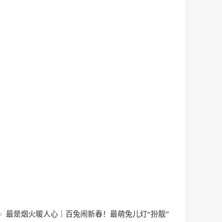
最是烟火暖人心｜百兔闹新春！最萌兔儿灯“扮靓”