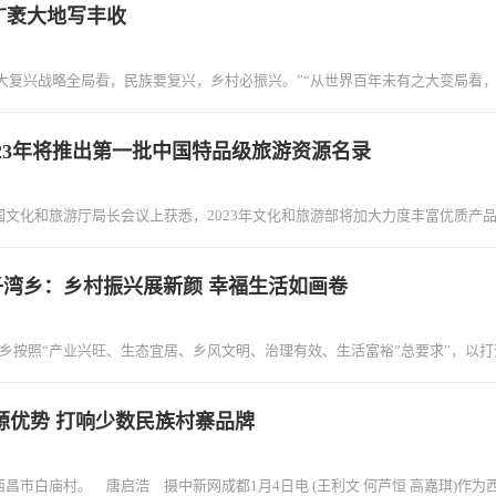
广袤大地写丰收
大复兴战略全局看，民族要复兴，乡村必振兴。”“从世界百年未有之大变局看，
23年将推出第一批中国特品级旅游资源名录
文化和旅游厅局长会议上获悉，2023年文化和旅游部将加大力度丰富优质产
湾乡：乡村振兴展新颜 幸福生活如画卷
乡按照“产业兴旺、生态宜居、乡风文明、治理有效、生活富裕”总要求”，以
源优势 打响少数民族村寨品牌
昌市白庙村。 唐启浩 摄中新网成都1月4日电 (王利文 何芦恒 高嘉琪)