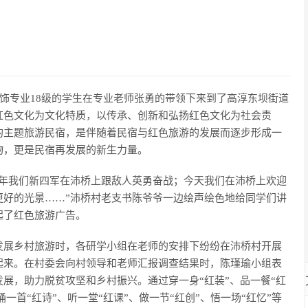
装饰专业18级的学生在专业老师张勇的带领下来到了高淳东坝街道
红色文化为文化特质，以传承、创新和弘扬红色文化为社会责
的主题旅游民宿，是伴随着民宿与红色旅游的发展而逐步形成一
物，更是民宿再发展的新生力量。
当年我们新四军在沛桥上跟敌人英勇奋战；今天我们在沛桥上欢迎
更好的光景……”沛桥村老支书陈爷爷一边绘声绘色地给同学们讲
起了红色旅游广告。
发展乡村旅游时，各研学小组在老师的安排下纷纷在沛桥村开展
起来。在村委会向村领导和老师汇报调查结果时，陈瑾瑜小组表
展，助力脱贫攻坚和乡村振兴。通过穿一身“红装”、品一餐“红
诵一首“红诗”、听一堂“红课”、做一节“红创”、悟一场“红忆”等