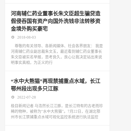
河南辅仁药业董事长朱文臣超生骗贷造
假侵吞国有资产向国外洗钱非法转移资
金境外购买豪宅
2018-08-03
尊敬的有关领导、各新闻媒体、社会各界朋友： 我是
河南辅仁药业副总裁朱文玉，最近看到辅仁药业董事长
朱文臣被实名举报，思考良久，良心让我决定站出来说
明事实真相，为正义的行
“水中大熊猫”再现禁捕重点水域，长江
鄂州段出现多只江豚
2022-07-28
极目新闻记者 马浩然长江江豚，是长江特有的古老而珍
稀的物种，被称为“水中大熊猫”。7月22日，在湖北鄂
州市长江禁捕重点水域可视化监控系统进行执法监控