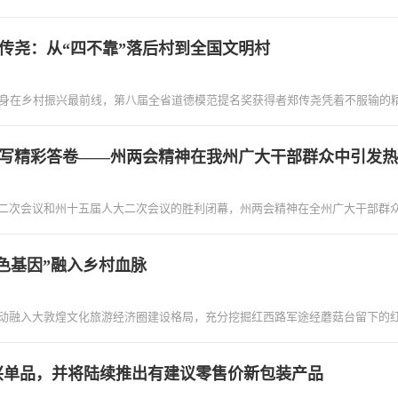
传尧：从“四不靠”落后村到全国文明村
，身在乡村振兴最前线，第八届全省道德模范提名奖获得者郑传尧凭着不服输的
写精彩答卷——州两会精神在我州广大干部群众中引发热
次会议和州十五届人大二次会议的胜利闭幕，州两会精神在全州广大干部群众
红色基因”融入乡村血脉
动融入大敦煌文化旅游经济圈建设格局，充分挖掘红西路军途经蘑菇台留下的
兴单品，并将陆续推出有建议零售价新包装产品