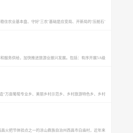
稳住农业基本盘、守好‘三农’基础是应变局、开新局的‘压舱石’
品和服务供给，加快推进旅游业振兴发展。包括：有序开展5A级
打造“万亩葡萄专业乡、美丽乡村示范乡、乡村旅游特色乡、乡村
作为西昌火把节体验点之一的凉山彝族自治州西昌市白庙村，近年来