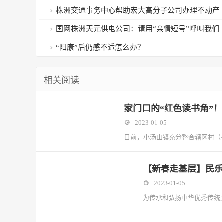
化，打造特色民宿
株洲交通事务中心帮助宏大高分子公司办理不动产
权证
国网株洲天元供电公司：请用“亲情短号”呼叫我们
“阳康”后仍感不适怎么办？
相关阅读
家门口的“红色读书角”！
2023-01-05
日前，小汤山镇充分整合辖区村（
【新春走基层】民
2023-01-05
为传承和弘扬中华优秀传统