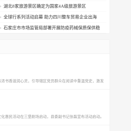
金陵夜幕
湖北8家旅游景区确定为国家4A级旅游景区
全球行系列活动启幕 助力四川整车贸易企业出海
签单
石家庄市市场监管局部署开展防疫药械保质保供稳
价及打击违法专项行动
浓浓书香滋润心灵，引导辖区党员群众在阅读中重温党史，激发
文化惠民活动在三堡剧场启动，县委副书记张磊宣布活动启动。