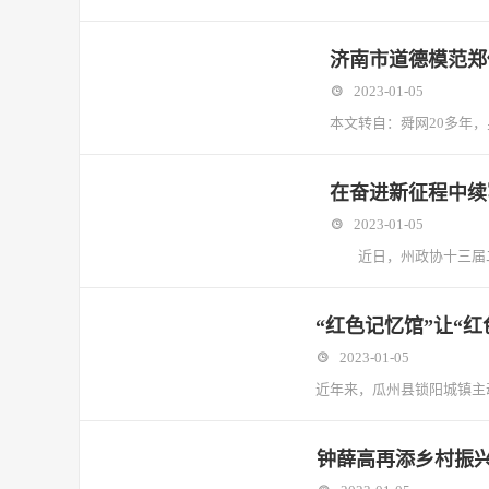
济南市道德模范郑
2023-01-05
本文转自：舜网20多年
在奋进新征程中续
2023-01-05
近日，州政协十三届二
“红色记忆馆”让“
2023-01-05
近年来，瓜州县锁阳城镇主
钟薛高再添乡村振