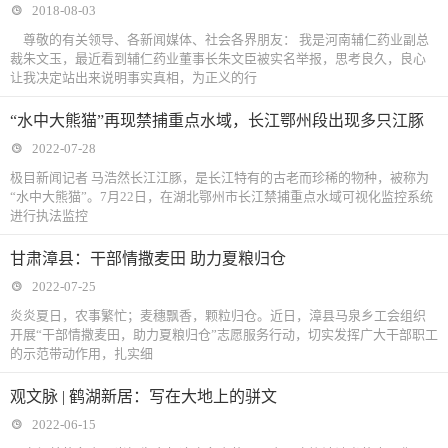
2018-08-03
尊敬的有关领导、各新闻媒体、社会各界朋友： 我是河南辅仁药业副总
裁朱文玉，最近看到辅仁药业董事长朱文臣被实名举报，思考良久，良心
让我决定站出来说明事实真相，为正义的行
“水中大熊猫”再现禁捕重点水域，长江鄂州段出现多只江豚
2022-07-28
极目新闻记者 马浩然长江江豚，是长江特有的古老而珍稀的物种，被称为
“水中大熊猫”。7月22日，在湖北鄂州市长江禁捕重点水域可视化监控系统
进行执法监控
甘肃漳县：干部情撒麦田 助力夏粮归仓
2022-07-25
炎炎夏日，农事繁忙；麦穗飘香，颗粒归仓。近日，漳县马泉乡工会组织
开展“干部情撒麦田，助力夏粮归仓”志愿服务行动，切实发挥广大干部职工
的示范带动作用，扎实细
观文脉 | 鹤湖新居：写在大地上的骈文
2022-06-15