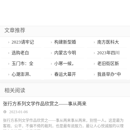
文章推荐
2023请牢记
构建新型婚
南方医科大
三句话
育文化｜评出
学公共卫生学
选购老白
内蒙古今明
2023年四川
幸福家庭，传
院在全国大学
茶，究竟是散
两天气温回升
公务员考试情
玉门市：全
小寒一候，
老旧街区新
播新型婚育观
生健康科普大
茶品质好，还
暖如春 全区最
况
力当好玉门高
快去梅花山邂
突破，市北街
心潮澎湃、
春运大幕开
我县举办“中
念
赛中获奖
是饼茶更好？
高气温10℃
质量发展建设
逅“梅”景
道辖区环境新
振奋人心！岳
启！全市运力
国梦·劳动美”
相关阅读
的“开路先锋”
提升
麓区人大代表
准备好了
摄影书画展
张行方系列文学作品欣赏之——事从两来
热议政府工作
2023-01-06
报告
张行方系列文学作品欣赏之——事从两来事从两来，别怪一人。这是最为
客观、公平，不偏不倚的裁判，也是最有说服力，最让人心悦诚服的以理