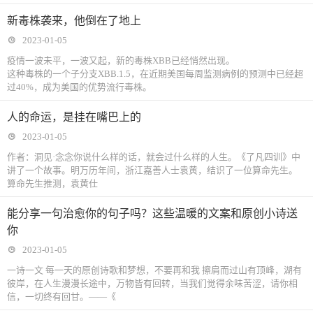
新毒株袭来，他倒在了地上
2023-01-05
疫情一波未平，一波又起，新的毒株XBB已经悄然出现。
这种毒株的一个子分支XBB.1.5，在近期美国每周监测病例的预测中已经超
过40%，成为美国的优势流行毒株。
人的命运，是挂在嘴巴上的
2023-01-05
作者：洞见·念念你说什么样的话，就会过什么样的人生。《了凡四训》中
讲了一个故事。明万历年间，浙江嘉善人士袁黄，结识了一位算命先生。
算命先生推测，袁黄仕
能分享一句治愈你的句子吗？这些温暖的文案和原创小诗送
你
2023-01-05
一诗一文 每一天的原创诗歌和梦想，不要再和我 擦肩而过山有顶峰，湖有
彼岸，在人生漫漫长途中，万物皆有回转，当我们觉得余味苦涩，请你相
信，一切终有回甘。——《