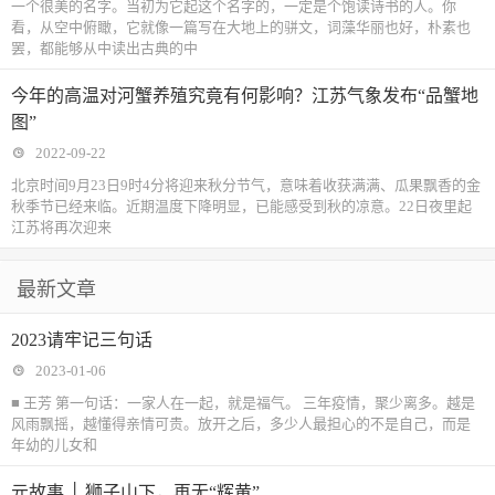
一个很美的名字。当初为它起这个名字的，一定是个饱读诗书的人。你
看，从空中俯瞰，它就像一篇写在大地上的骈文，词藻华丽也好，朴素也
罢，都能够从中读出古典的中
今年的高温对河蟹养殖究竟有何影响？江苏气象发布“品蟹地
图”
2022-09-22
北京时间9月23日9时4分将迎来秋分节气，意味着收获满满、瓜果飘香的金
秋季节已经来临。近期温度下降明显，已能感受到秋的凉意。22日夜里起
江苏将再次迎来
最新文章
2023请牢记三句话
2023-01-06
■ 王芳 第一句话：一家人在一起，就是福气。 三年疫情，聚少离多。越是
风雨飘摇，越懂得亲情可贵。放开之后，多少人最担心的不是自己，而是
年幼的儿女和
元故事 │ 狮子山下，再无“辉黄”