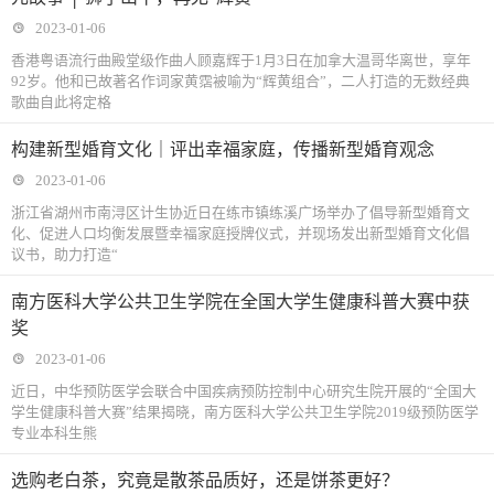
2023-01-06
香港粤语流行曲殿堂级作曲人顾嘉辉于1月3日在加拿大温哥华离世，享年
92岁。他和已故著名作词家黄霑被喻为“辉黄组合”，二人打造的无数经典
歌曲自此将定格
构建新型婚育文化｜评出幸福家庭，传播新型婚育观念
2023-01-06
浙江省湖州市南浔区计生协近日在练市镇练溪广场举办了倡导新型婚育文
化、促进人口均衡发展暨幸福家庭授牌仪式，并现场发出新型婚育文化倡
议书，助力打造“
南方医科大学公共卫生学院在全国大学生健康科普大赛中获
奖
2023-01-06
近日，中华预防医学会联合中国疾病预防控制中心研究生院开展的“全国大
学生健康科普大赛”结果揭晓，南方医科大学公共卫生学院2019级预防医学
专业本科生熊
选购老白茶，究竟是散茶品质好，还是饼茶更好？