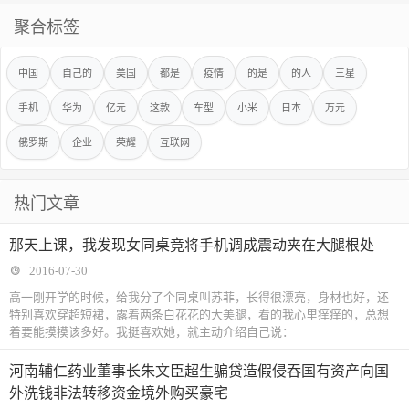
聚合标签
中国
自己的
美国
都是
疫情
的是
的人
三星
手机
华为
亿元
这款
车型
小米
日本
万元
俄罗斯
企业
荣耀
互联网
热门文章
那天上课，我发现女同桌竟将手机调成震动夹在大腿根处
2016-07-30
高一刚开学的时候，给我分了个同桌叫苏菲，长得很漂亮，身材也好，还
特别喜欢穿超短裙，露着两条白花花的大美腿，看的我心里痒痒的，总想
着要能摸摸该多好。我挺喜欢她，就主动介绍自己说：
河南辅仁药业董事长朱文臣超生骗贷造假侵吞国有资产向国
外洗钱非法转移资金境外购买豪宅