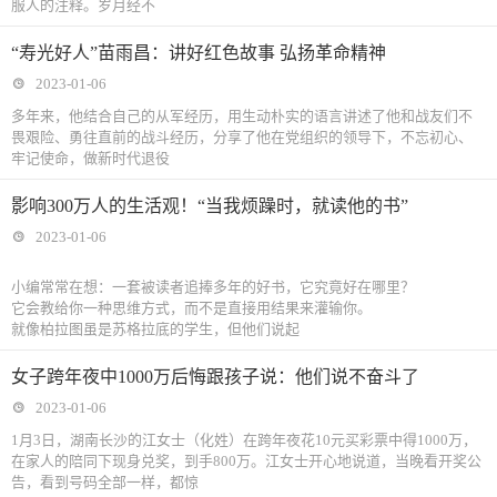
服人的注释。岁月经不
“寿光好人”苗雨昌：讲好红色故事 弘扬革命精神
2023-01-06
多年来，他结合自己的从军经历，用生动朴实的语言讲述了他和战友们不
畏艰险、勇往直前的战斗经历，分享了他在党组织的领导下，不忘初心、
牢记使命，做新时代退役
影响300万人的生活观！“当我烦躁时，就读他的书”
2023-01-06
小编常常在想：一套被读者追捧多年的好书，它究竟好在哪里？
它会教给你一种思维方式，而不是直接用结果来灌输你。
就像柏拉图虽是苏格拉底的学生，但他们说起
女子跨年夜中1000万后悔跟孩子说：他们说不奋斗了
2023-01-06
1月3日，湖南长沙的江女士（化姓）在跨年夜花10元买彩票中得1000万，
在家人的陪同下现身兑奖，到手800万。江女士开心地说道，当晚看开奖公
告，看到号码全部一样，都惊