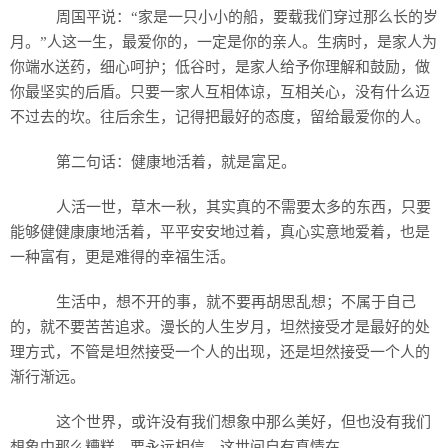
历史
周国平说：“家是一只小小的船，要载我们穿过那么长的岁
月。”人这一生，最爱你的，一定是你的亲人。生病时，是家人为
美食
你端水送药，细心呵护；低谷时，是家人给予你理解和鼓励，做
你最坚实的后盾。只要一家人互相体谅，互相关心，没有什么迈
军事
不过去的坎。往后余生，记得把最好的态度，留给最爱你的人。
国际
第二句话：健康地活着，就是富足。
情感
人活一世，草木一秋，其实真的不需要太多的东西，只要
能够健健康康地活着，平平安安地过着，真心实意地爱着，也是
故事
美文
一种富有，更是难得的幸福生活。
生活中，想不开的事，就不要再胡思乱想；不属于自己
的，就不要苦苦追求。漫长的人生岁月，坦然接受才是最好的处
理方式，不管是坦然接受一个人的出现，还是坦然接受一个人的
渐行渐远。
这个世界，或许没有我们想象中那么美好，但也没有我们
想象中那么糟糕，要永远相信，这世间自有真情在。