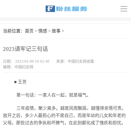
导
航
首页
当前位置：
首页
>
情感
>
故事
>
科技
2023请牢记三句话
娱乐
日期：
2023-01-06 10:02:40
来源：中国妇女网收集
汽车
编辑：中国妇女网
体育
■ 王芳
财经
第一句话：一家人在一起，就是福气。
旅游
三年疫情，聚少离多。越是风雨飘摇，越懂得亲情可贵。
放开之后，多少人最担心的不是自己，而是年幼的儿女和年老的
育儿
父母。那些过去的争执和坏脾气，在此刻都化成了愧疚和担忧。