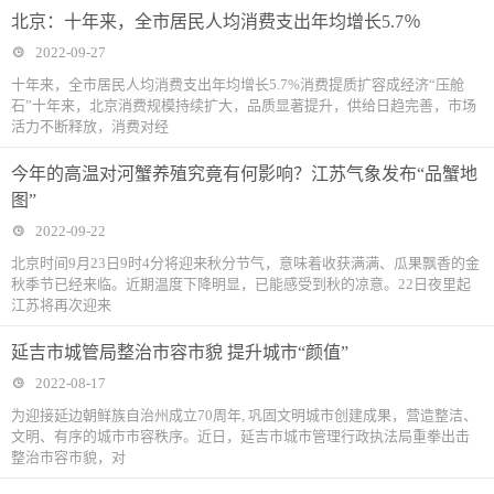
北京：十年来，全市居民人均消费支出年均增长5.7％
2022-09-27
十年来，全市居民人均消费支出年均增长5.7%消费提质扩容成经济“压舱
石”十年来，北京消费规模持续扩大，品质显著提升，供给日趋完善，市场
活力不断释放，消费对经
今年的高温对河蟹养殖究竟有何影响？江苏气象发布“品蟹地
图”
2022-09-22
北京时间9月23日9时4分将迎来秋分节气，意味着收获满满、瓜果飘香的金
秋季节已经来临。近期温度下降明显，已能感受到秋的凉意。22日夜里起
江苏将再次迎来
延吉市城管局整治市容市貌 提升城市“颜值”
2022-08-17
为迎接延边朝鲜族自治州成立70周年, 巩固文明城市创建成果，营造整洁、
文明、有序的城市市容秩序。近日，延吉市城市管理行政执法局重拳出击
整治市容市貌，对