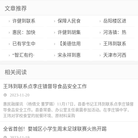
文章推荐
许健到联系
保障人民食
岳阳楼区进
点胡集镇督导
品健康，疾控
园区开展就业
惠民：加快
许健到胡集
河洛镇：热
食品安全工作
人“一锤定音”
社保联合服务
项目建设 推动
镇列席指导镇
情服务 践行服
已有学生中
【美德信用
王玮到联系
病原体
行动
教育高质量发
党委会议
务宗旨
招！预防须知
李沧】“倡树美
点李庄镇督导
“智汇有约·
宋永祥到惠
天津市河西
展
要掌握！
德生活 弘扬诚
食品安全工作
情定潇湘”
民县列席指导
消防聚焦“四
相关阅读
信之风”美德和
2023年湖南省
县委常委会会
化”扎实推进专
王玮到联系点李庄镇督导食品安全工作
信用建设文艺
青年高层次人
议
项排查整治工
2023-11-20
演出走进社区
才联谊活动举
作
惠民融媒讯 （杨倩文 董梦璐）11月17日，县委书记王玮到联系点李庄镇督
导食品安全工作。县委常委、办公室主任裴震参加活动。在李庄镇中学，
行
王玮对学校食堂的就餐环境、原材料采购
全省首创！婺城区小学生周末足球联赛火热开踢
2023-11-19