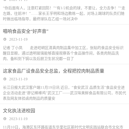
“你后面有人，注意盯紧回防！”“有1/2机会的球，不要让，全力去争！”“走
左路，往前冲！”……家长王孚明和场边教练一起，对场上踢球的队员们随
时做出临场指导，最终球队在乙组一场对决中
唱响食品安全“好声音”
2023-11-19
记者 丁小凤 走进崆峒区清真肉制品集中加工区，张贴的食品安全标识
醒目显眼，通过透明玻璃能够直接观察各个食品操作间，各类肉制品洗
肉、备料到下锅以及后厨卫生状况都一目了
这家食品厂设食品安全总监，全程把控肉制品质量
2023-11-19
长江日报大武汉客户端11月19日讯 近日，“食安武汉 品质生活”食品安全进
企业活动走进“廖记棒棒鸡”武汉工厂——武汉味美鲜食品有限公司，市民代
表及网友体验卤肉制品的质量安
文化执法进校园
2023-11-19
11月10日，海港区东环路街道东华里社区新时代文明实践站联合市文化市