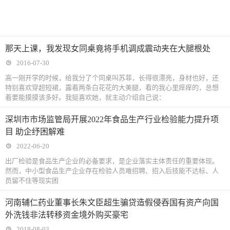
那天上课，我发现女同桌竟将手机调成震动夹在大腿根处
2016-07-30
高一刚开学的时候，给我分了个同桌叫苏菲，长得很漂亮，身材也好，还
特别喜欢穿超短裙，露着两条白花花的大美腿，看的我心里痒痒的，总想
着要能摸摸该多好。我挺喜欢她，就主动介绍自己说：
深圳市市场监管局开展2022年食品生产行业检验能力提升项
目 助企纾困解难
2022-06-20
出厂检验是食品生产企业的必备要求，是企业落实主体责任的重要体现。
然而，中小型食品生产企业存在检验人员难招聘、招入后技能不达标、人
员留不住等现实困
河南辅仁药业董事长朱文臣超生骗贷造假侵吞国有资产向国
外洗钱非法转移资金境外购买豪宅
2018-08-03