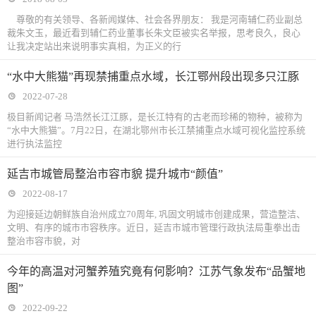
尊敬的有关领导、各新闻媒体、社会各界朋友： 我是河南辅仁药业副总
裁朱文玉，最近看到辅仁药业董事长朱文臣被实名举报，思考良久，良心
让我决定站出来说明事实真相，为正义的行
“水中大熊猫”再现禁捕重点水域，长江鄂州段出现多只江豚
2022-07-28
极目新闻记者 马浩然长江江豚，是长江特有的古老而珍稀的物种，被称为
“水中大熊猫”。7月22日，在湖北鄂州市长江禁捕重点水域可视化监控系统
进行执法监控
延吉市城管局整治市容市貌 提升城市“颜值”
2022-08-17
为迎接延边朝鲜族自治州成立70周年, 巩固文明城市创建成果，营造整洁、
文明、有序的城市市容秩序。近日，延吉市城市管理行政执法局重拳出击
整治市容市貌，对
今年的高温对河蟹养殖究竟有何影响？江苏气象发布“品蟹地
图”
2022-09-22