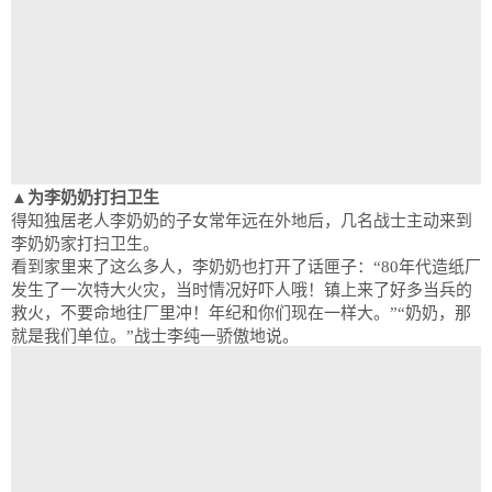
▲为李奶奶打扫卫生
得知独居老人李奶奶的子女常年远在外地后，几名战士主动来到
李奶奶家打扫卫生。
看到家里来了这么多人，李奶奶也打开了话匣子：“80年代造纸厂
发生了一次特大火灾，当时情况好吓人哦！镇上来了好多当兵的
救火，不要命地往厂里冲！年纪和你们现在一样大。”“奶奶，那
就是我们单位。”战士李纯一骄傲地说。