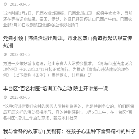
2023-03-05
当地时间3月2日，巴西农业部通报，巴西北部出现一起疯牛病病例，目前
还在等待调查结果。泰国、伊朗、约旦已经暂停进口巴西产牛肉。巴西农
业部2月20日收到该国北部帕拉州农牧部门
党建引领丨违建治理出新规，市北区双山街道掀起法规宣传
热潮
2023-03-05
为进一步做好城市建设，经山东省人大常委会批准，《青岛市违法建设治
理条例》于2023年3月1日起正式施行。为推动《青岛市违法建设治理条
例》（以下简称《条例》）贯彻落实，让居民广泛
丰台区“百名村医”培训工作启动 院士开讲第一课
2023-03-05
“这种培训是我们农村的医务人员特别急需的，也是特别务实的，咱们医保
局开展这样的活动很接地气，真的特别感谢”。3月5日上午，在丰台区“百
名村医”培训工作启动现场，新发地村社区
我与雷锋的故事⑤ | 吴锡有：在孩子心里种下雷锋精神的种子