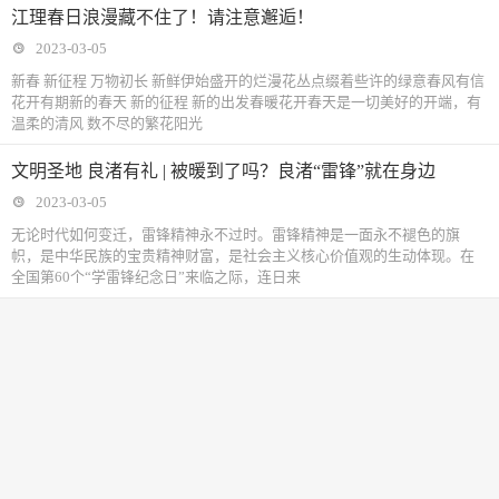
江理春日浪漫藏不住了！请注意邂逅！
2023-03-05
新春 新征程 万物初长 新鲜伊始盛开的烂漫花丛点缀着些许的绿意春风有信
花开有期新的春天 新的征程 新的出发春暖花开春天是一切美好的开端，有
温柔的清风 数不尽的繁花阳光
文明圣地 良渚有礼 | 被暖到了吗？良渚“雷锋”就在身边
2023-03-05
无论时代如何变迁，雷锋精神永不过时。雷锋精神是一面永不褪色的旗
帜，是中华民族的宝贵精神财富，是社会主义核心价值观的生动体现。在
全国第60个“学雷锋纪念日”来临之际，连日来