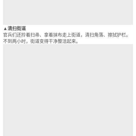
▲清扫街道
官兵们还拎着扫帚、拿着抹布走上街道，清扫角落、擦拭护栏。
不到两小时，街道变得干净整洁起来。