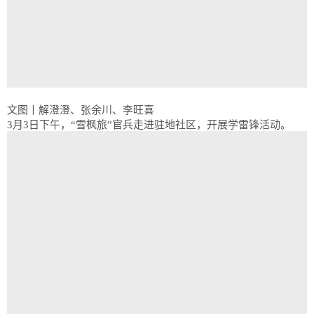
文图丨解澄澄、张余川、李旺喜
3月3日下午，“雪枫旅”官兵走进驻地社区，开展学雷锋活动。