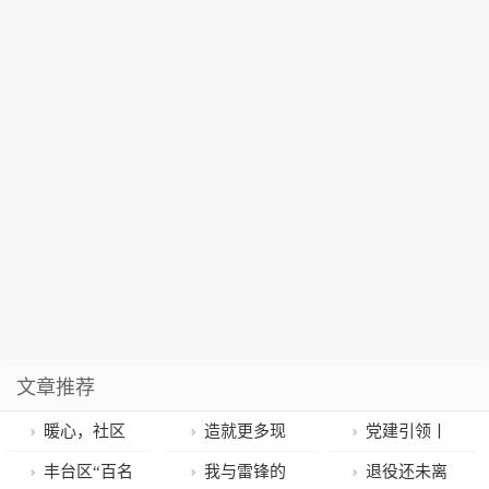
文章推荐
暖心，社区
造就更多现
党建引领丨
来了一群“活雷
场工程师 要把
违建治理出新
丰台区“百名
我与雷锋的
退役还未离