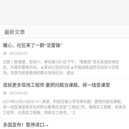
最新文章
暖心，社区来了一群“活雷锋”
2023-03-05
文图丨解澄澄、张余川、李旺喜3月3日下午，“雪枫旅”官兵走进驻地社
区，开展学雷锋活动。▲官兵们到达社区▲开展送医送药活动在义诊现
场，军医为前来看病的群众现场诊治、提出
造就更多现场工程师 要把问题当课题，将一线变课堂
2023-03-05
2023年02月10日08:20 | 来源：科技日报小字号原标题：要把问题当课题，
将一线变课堂真实化的职业教育应该是“工程化”的，借真实工程教，依真实
工程学，在真实工程做，用真实工程考。“工
多国宣布！暂停进口→