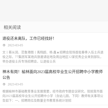
相关阅读
退役还未离队，工作已经找好！
2023-03-05
文丨蔡从润、范鲁港图丨禹翔超、杨 鑫▲招聘会现场首批春季入伍士兵退
役之际，77集团军某炮兵旅邀请驻地及周边地区12家优秀企业来到部队，
举办退役士兵专场招聘会，让退役士兵
神木有岗！榆林面向2023届高校毕业生公开招聘中小学教师
公告
2023-03-05
根据榆林市基础教育事业发展需要，经市政府专题会议研究，现就我市面
向2023届高校毕业生公开招聘中小学（含幼儿园，下同）教师有关事项公
告如下：一、招聘岗位及数量全市教育系统计划招