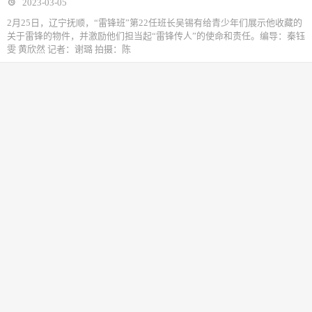
2023-03-05
2月25日，辽宁抚顺，“雷锋班”第22任班长吴锡有给青少年们展示他收藏的
关于雷锋的物件，并激励他们担当起“雷锋传人”的使命和责任。编导：秦钰
雯 黄欣然 记者：谢璐 拍摄：陈