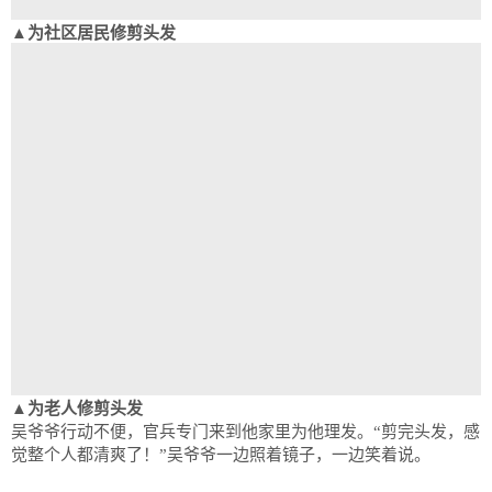
▲为社区居民修剪头发
▲为老人修剪头发
吴爷爷行动不便，官兵专门来到他家里为他理发。“剪完头发，感
觉整个人都清爽了！”吴爷爷一边照着镜子，一边笑着说。