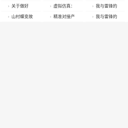
锋”
问题当课题，
规，市北区双
村医”培训工作
故事⑤ | 吴锡
队，工作已经
关于做好
虚拟仿真：
我与雷锋的
将一线变课堂
山街道掀起法
启动 院士开讲
有：在孩子心
找好！
2023年春季农
沉浸式实习实
故事④ | 朱
山村蝶变故
精准对接产
我与雷锋的
规宣传热潮
第一课
里种下雷锋精
作物秸秆、垃
训
华：“雷锋班”
事亮相“代表通
业需求 努力培
故事③ | 刘
神的种子
圾露天焚烧管
每天晚上点
道”，未来这里
养优秀技能人
静：雷锋鼓励
控工作的通告
名，第一个就
还有更多新变
才
我多画祖国山
是雷锋！
化
河，多画英雄
人物