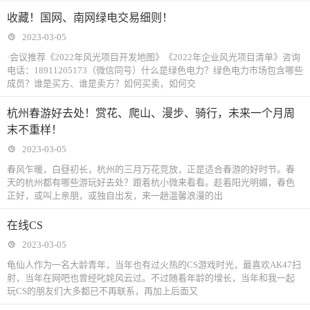
收藏！国网、南网绿电交易细则！
2023-03-05
·会议推荐《2022年风光项目开发地图》《2022年企业风光项目清单》咨询
电话：18911205173（微信同号）什么是绿色电力？绿色电力市场包含哪些
成员？谁是买方、谁是卖方？如何买卖，如何交
杭州春游好去处！赏花、爬山、漫步、骑行，未来一个月周
末不重样！
2023-03-05
春风乍暖，白昼初长，杭州的三月万花竞放，正是适合春游的好时节。春
天的杭州都有哪些游玩好去处？跟着杭小微来看看。趁着阳光明媚，春色
正好，或叫上亲朋，或独自出发，来一趟温馨浪漫的出
在线CS
2023-03-05
龟仙人作为一名大龄青年，当年也有过火热的CS游戏时光，最喜欢AK47扫
射，当年在网吧也曾经叱姹风云过。不过随着年龄的增长，当年和我一起
玩CS的朋友们大多都已不再联系，再加上后面又