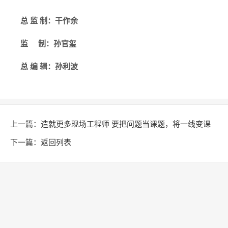
总 监 制：干作余
监 制：孙官玺
总 编 辑：孙利波
上一篇：
造就更多现场工程师 要把问题当课题，将一线变课
堂
下一篇：
返回列表