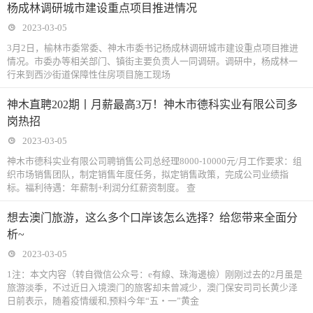
杨成林调研城市建设重点项目推进情况
2023-03-05
3月2日，榆林市委常委、神木市委书记杨成林调研城市建设重点项目推进
情况。市委办等相关部门、镇街主要负责人一同调研。调研中，杨成林一
行来到西沙街道保障性住房项目施工现场
神木直聘202期丨月薪最高3万！神木市德科实业有限公司多
岗热招
2023-03-05
神木市德科实业有限公司聘销售公司总经理8000-10000元/月工作要求：组
织市场销售团队，制定销售年度任务，拟定销售政策，完成公司业绩指
标。福利待遇：年薪制+利润分红薪资制度。 查
想去澳门旅游，这么多个口岸该怎么选择？给您带来全面分
析~
2023-03-05
1注：本文内容（转自微信公众号：e有線、珠海邊檢）刚刚过去的2月虽是
旅游淡季，不过近日入境澳门的旅客却未曾减少，澳门保安司司长黄少泽
日前表示，随着疫情缓和,预料今年“五‧一”黄金