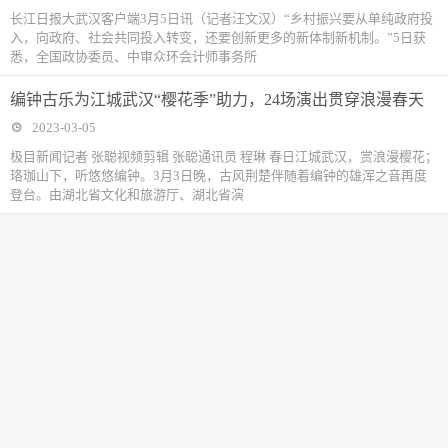
长江日报大武汉客户端3月5日讯（记者汪文汉）“乡村振兴要从单纯政府投
入，向政府、社会共同投入转变，还要创新更多的新体制新机制。”5日获
悉，全国政协委员、中审众环会计师事务所
编钟古乐为江城武汉“樱花季”助力，24场演出贯穿浪漫春天
2023-03-05
极目新闻记者 张聪视频剪辑 张聪通讯员 程琳 春日江城武汉，赏浪漫樱花；
珞珈山下，听悠悠编钟。3月3日晚，古风荆楚伴随着编钟的雄浑之音再度
登台。由湖北省文化和旅游厅、湖北省演