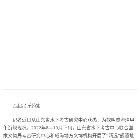
△起吊弹药箱
记者近日从山东省水下考古研究中心获悉，为探明威海湾甲
午沉舰现况，2022年8—10月下旬，山东省水下考古中心联合国
家文物局考古研究中心和威海地方文博机构开展了“靖远”舰遗址