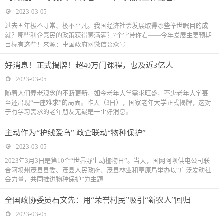
2023-03-05
过去五年极不寻常、极不平凡。我国经济社会发展取得哪些举世瞩目的成
就？哪些利企惠民的政策获得感满满？7个字带你看——今年发展主要预期
目标有这些！来源：中国政府网微信公众号
好消息！正式揭牌！超40万门课程，惠及近3亿人
2023-03-05
随着人们养老观念的不断更新，如今老年大学需求旺盛，不少老年大学甚
至还出现“一座难求”的局面。昨天（3日），国家老年大学正式揭牌，这对
于有学习需求的老年朋友无疑是一个好消息。
主动作为“护线爱鸟” 政企联动“物种保护”
2023-03-05
2023年3月3日是第10个“世界野生动植物日”。当天，国网阿坝供电公司联
合阿坝州茂县县委、茂县人民政府、茂县林业和草原局举办以“广泛发动社
会力量，共同推进物种保护”为主题
全国政协委员石文先：用“荣誉村民”吸引“新农人”回归
2023-03-05