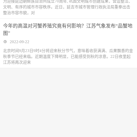
为迎接延边朝鲜族自治州成立70周年, 巩固文明城市创建成果，营造整洁、
文明、有序的城市市容秩序。近日，延吉市城市管理行政执法局重拳出击
整治市容市貌，对
今年的高温对河蟹养殖究竟有何影响？江苏气象发布“品蟹地
图”
2022-09-22
北京时间9月23日9时4分将迎来秋分节气，意味着收获满满、瓜果飘香的金
秋季节已经来临。近期温度下降明显，已能感受到秋的凉意。22日夜里起
江苏将再次迎来