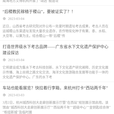
威海地方文博机构开展了“靖远”舰遗址
“后稷教民稼穑于稷山”，要被证实了？！
2023-03-04
近日，山西省考古研究院对外公布一处夏时期遗址考古成果，考古人员在
运城稷山东渠遗址发现大量农业遗存，农作物炭化种子有粟、黍、水稻、
大豆等，以粟为主。结合稷山一带“后稷”传
打造世界级水下考古品牌——广东省水下文化遗产保护中心
建设探访
2023-03-04
它将建设成为集水下考古科技创新、水下文化遗产研究阐释、历史文化展
示传播、海上丝绸之路文化交流、海洋文化旅游融合发展等功能于一体的
文化遗产保护中心。广东的水下考
车站也能看展览？快拉着行李箱，来杭州打卡“西站两千年”
2023-03-03
3月2日，杭州城西科创大走廊创新展示厅暨“在西站”规划展示馆启用。该
馆由“城西科创大走廊创新展示厅”“西站两千年”“超级中心”“金钥匙综合体”
“枢纽新城”及临时展