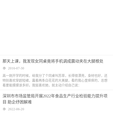
那天上课，我发现女同桌竟将手机调成震动夹在大腿根处
2016-07-30
高一刚开学的时候，给我分了个同桌叫苏菲，长得很漂亮，身材也好，还
特别喜欢穿超短裙，露着两条白花花的大美腿，看的我心里痒痒的，总想
着要能摸摸该多好。我挺喜欢她，就主动介绍自己说：
深圳市市场监管局开展2022年食品生产行业检验能力提升项
目 助企纾困解难
2022-06-20