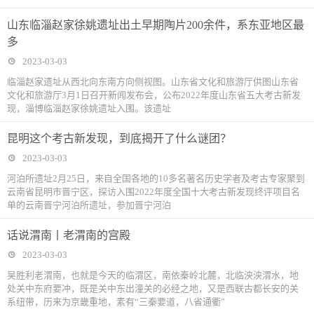
山东临淄赵家徐姚遗址出土早期陶片200余件，系东亚地区最
多
2023-03-03
临淄赵家遗址从西北向东南方向侧视图。山东省文化和旅游厅供图山东省
文化和旅游厅3月1日召开新闻发布会，公布2022年度山东省五大考古新发
现，淄博临淄赵家徐姚遗址入围。该遗址
​昆明这个考古新发现，到底揭开了什么谜团？
2023-03-03
河泊所遗址2月25日，来自全国各地的10多名著名历史学者及考古专家聚到
云南省昆明市晋宁区，探访入围2022年度全国十大考古新发现终评项目名
单的云南晋宁河泊所遗址，参加晋宁河泊
话说渭南丨老渭南的宫殿
2023-03-03
吴胜利老渭南，也就是今天的临渭区，南依秦岭北麓，北临泱泱渭水，地
处关中东府要冲，既是关中东出潼关的必经之地，又是西联古都长安的关
系纽带，历来为京畿重地，素有“三秦要道，八省通衢”