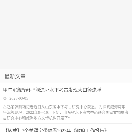
最新文章
甲午沉舰“靖远”舰遗址水下考古发现大口径炮弹
2023-03-05
△起吊弹药箱记者近日从山东省水下考古研究中心获悉，为探明威海湾甲
午沉舰现况，2022年8—10月下旬，山东省水下考古中心联合国家文物局考
古研究中心和威海地方文博机构开展了“
【转载】7个关键字带你看2023年《政府工作报告》