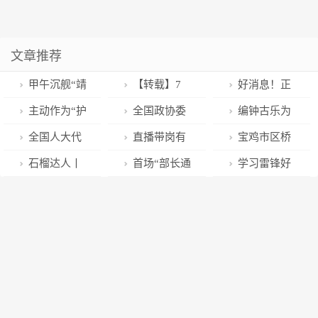
文章推荐
甲午沉舰“靖
【转载】7
好消息！正
远”舰遗址水下
个关键字带你
式揭牌！超40
主动作为“护
全国政协委
编钟古乐为
考古发现大口
看2023年《政
万门课程，惠
线爱鸟” 政企
员石文先：用
江城武汉“樱花
全国人大代
直播带岗有
宝鸡市区桥
径炮弹
府工作报告》
及近3亿人
联动“物种保
“荣誉村民”吸
季”助力，24
表乔进双梅：
“留量” 企业才
梁将进行分批
石榴达人丨
首场“部长通
学习雷锋好
护”
引“新农人”回
场演出贯穿浪
让彝绣带动文
能乘“云”而上
次检测，期间
66岁“尤队长”:
道”开启，信息
榜样 文明之花
归
漫春天
旅发展 助力乡
将临时交通管
咱新疆的雷锋
量极大！
处处开
村振兴丨人大
制
车队 聚是一团
代表在这里
火散是满天星