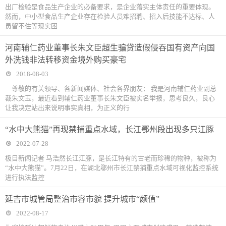
出厂检验是食品生产企业的必备要求，是企业落实主体责任的重要体现。
然而，中小型食品生产企业存在检验人员难招聘、招入后技能不达标、人
员留不住等现实困
河南辅仁药业董事长朱文臣超生骗贷造假侵吞国有资产向国
外洗钱非法转移资金境外购买豪宅
2018-08-03
尊敬的有关领导、各新闻媒体、社会各界朋友： 我是河南辅仁药业副总
裁朱文玉，最近看到辅仁药业董事长朱文臣被实名举报，思考良久，良心
让我决定站出来说明事实真相，为正义的行
“水中大熊猫”再现禁捕重点水域，长江鄂州段出现多只江豚
2022-07-28
极目新闻记者 马浩然长江江豚，是长江特有的古老而珍稀的物种，被称为
“水中大熊猫”。7月22日，在湖北鄂州市长江禁捕重点水域可视化监控系统
进行执法监控
延吉市城管局整治市容市貌 提升城市“颜值”
2022-08-17