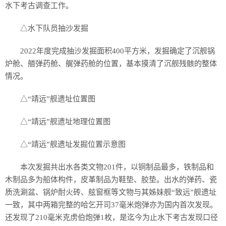
水下考古调查工作。
△水下队员抽沙发掘
2022年度完成抽沙发掘面积400平方米，发掘确定了沉舰锅
炉舱、艏弹药舱、艉弹药舱的位置，基本摸清了沉舰残骸的整体
情况。
△“靖远”舰遗址位置图
△“靖远”舰遗址地理位置图
△“靖远”舰遗址发掘位置示意图
本次发掘共出水各类文物201件，以铜制品最多，铁制品和
木制品多为船体构件，皮革制品为鞋垫、胶垫。出水的弹药、瓷
质洗涮盆、锅炉耐火砖、舷窗框等文物与其姊妹舰“致远”舰遗址
一致，其中两箱完整的哈乞开司37毫米炮弹亦为国内首次发现。
还发现了210毫米克虏伯炮弹1枚，是迄今为止水下考古发现口径