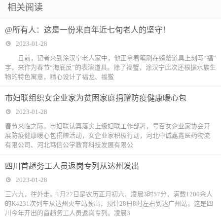
相关阅读
@所有人：这是一份来自年近七旬老人的坚守！
2023-01-28
日前，记者来到涂汉宁老人家中，他正拿着笔刷在螃蟹道具上刻写“福”
字，来作为春节“海底反”的表演道具。除了福蟹，涂汉宁此次还根据水族生
物的特色寓意，精心设计了福龙、福鲎
市妇联组织女企业家为贫困家庭捐赠防疫健康暖心包
2023-01-28
春节来临之际，市妇联认真落实上级妇联工作部署，号召女企业家协会开
展防疫健康暖心包捐赠活动，女企业家积极行动，河北中诚嘉鑫医药物流
有限公司、河北笃信公学教育科技发展有限公
四川首趟务工人员返岗专列从达州发出
2023-01-28
三六九，往外走。1月27日是农历正月初六，凌晨3时57分，满载1200余人
的K4231次列车从达州火车站驶出，预计28日8时左右到达广州站。这是四
川今年开出的首趟务工人员返岗专列。凌晨3