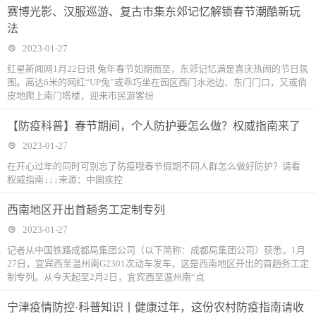
赛博光影、汉服巡游、复古市集东郊记忆解锁春节潮酷新玩
法
2023-01-27
红星新闻网1月22日讯 兔年春节如期而至，东郊记忆满是喜庆热闹的节日氛
围。高达6米的网红“UP兔”或乖巧坐在园区西门水池边、东门门口，又或俏
皮地爬上南门塔楼，迎来市民游客纷
【防疫科普】春节期间，个人防护要怎么做？权威指南来了
2023-01-27
在开心过年的同时可别忘了防疫哦春节假期不同人群怎么做好防护？请看
权威指南↓↓↓来源：中国疾控
西南地区开出首趟务工定制专列
2023-01-27
记者从中国铁路成都局集团公司（以下简称：成都局集团公司）获悉，1月
27日，宜宾西至温州南G2301次动车发车，这是西南地区开出的首趟务工定
制专列。从今天起至2月2日，宜宾西至温州南“点
宁津疫情防控·科普知识丨健康过年，这份农村防疫指南请收