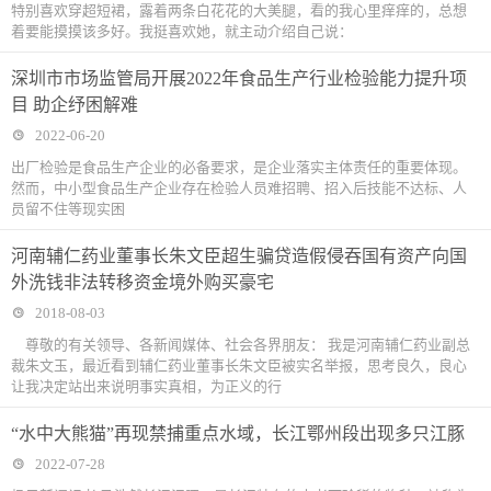
特别喜欢穿超短裙，露着两条白花花的大美腿，看的我心里痒痒的，总想
着要能摸摸该多好。我挺喜欢她，就主动介绍自己说：
深圳市市场监管局开展2022年食品生产行业检验能力提升项
目 助企纾困解难
2022-06-20
出厂检验是食品生产企业的必备要求，是企业落实主体责任的重要体现。
然而，中小型食品生产企业存在检验人员难招聘、招入后技能不达标、人
员留不住等现实困
河南辅仁药业董事长朱文臣超生骗贷造假侵吞国有资产向国
外洗钱非法转移资金境外购买豪宅
2018-08-03
尊敬的有关领导、各新闻媒体、社会各界朋友： 我是河南辅仁药业副总
裁朱文玉，最近看到辅仁药业董事长朱文臣被实名举报，思考良久，良心
让我决定站出来说明事实真相，为正义的行
“水中大熊猫”再现禁捕重点水域，长江鄂州段出现多只江豚
2022-07-28