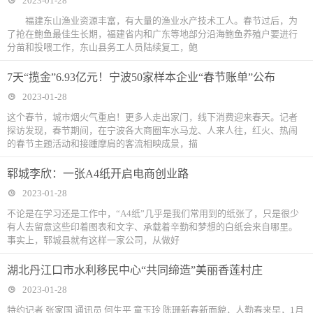
2023-01-28
福建东山渔业资源丰富，有大量的渔业水产技术工人。春节过后，为
了抢在鲍鱼最佳生长期，福建省内和广东等地部分沿海鲍鱼养殖户要进行
分苗和投喂工作，东山县务工人员陆续复工，鲍
7天“揽金”6.93亿元！宁波50家样本企业“春节账单”公布
2023-01-28
这个春节，城市烟火气重启！更多人走出家门，线下消费迎来春天。记者
探访发现，春节期间，在宁波各大商圈车水马龙、人来人往，红火、热闹
的春节主题活动和接踵摩肩的客流相映成景，描
郓城李欣：一张A4纸开启电商创业路
2023-01-28
不论是在学习还是工作中，“A4纸”几乎是我们常用到的纸张了，只是很少
有人去留意这些印着图表和文字、承载着辛勤和梦想的白纸会来自哪里。
事实上，郓城县就有这样一家公司，从做好
湖北丹江口市水利移民中心“共同缔造”美丽香莲村庄
2023-01-28
特约记者 张家国 通讯员 何生平 童玉玲 陈珊新春新面貌，人勤春来早，1月