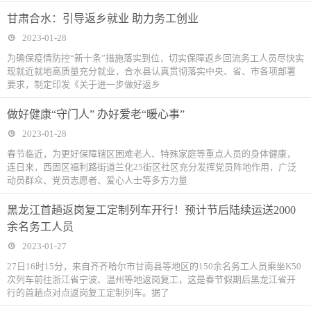
甘肃合水：引导返乡就业 助力务工创业
2023-01-28
为确保疫情防控“新十条”措施落实到位，切实保障返乡回流务工人员尽快实
现就近就地高质量充分就业，合水县认真贯彻落实中央、省、市各项部署
要求，制定印发《关于进一步做好返乡
做好健康“守门人” 办好爱老“暖心事”
2023-01-28
春节临近，为更好保障辖区困难老人、特殊家庭等重点人员的身体健康，
连日来，西固区福利路街道兰化25街区社区充分发挥党员阵地作用，广泛
动员群众、党员志愿者、爱心人士等多方力量
黑龙江首趟返岗复工定制列车开行！预计节后陆续运送2000
余名务工人员
2023-01-27
27日16时15分，来自齐齐哈尔市甘南县等地区的150余名务工人员乘坐K50
次列车前往浙江省宁波、温州等地返岗复工，这是春节假期后黑龙江省开
行的首趟点对点返岗复工定制列车。据了