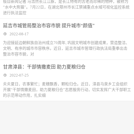
极目新闻记者 马浩然长江江豚，是长江特有的古老而珍稀的物种，被称为
“水中大熊猫”。7月22日，在湖北鄂州市长江禁捕重点水域可视化监控系统
进行执法监控
延吉市城管局整治市容市貌 提升城市“颜值”
2022-08-17
为迎接延边朝鲜族自治州成立70周年, 巩固文明城市创建成果，营造整洁、
文明、有序的城市市容秩序。近日，延吉市城市管理行政执法局重拳出击
整治市容市貌，对
甘肃漳县：干部情撒麦田 助力夏粮归仓
2022-07-25
炎炎夏日，农事繁忙；麦穗飘香，颗粒归仓。近日，漳县马泉乡工会组织
开展“干部情撒麦田，助力夏粮归仓”志愿服务行动，切实发挥广大干部职工
的示范带动作用，扎实细