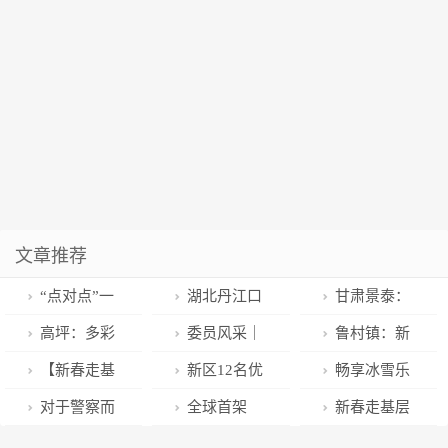
文章推荐
“点对点”一
湖北丹江口
甘肃景泰：
站式包车 送务
市水利移民中
持续落实“双
高坪：多彩
委员风采｜
鲁村镇：新
工人员安全返
心“共同缔造”
减”政策 推动
活动庆新春 欢
彭军——投身
年新闻三个“美
【新春走基
新区12名优
畅享冰雪乐
岗
美丽香莲村庄
“双减”走深走
声笑语幸福年
于公益慈善事
故事”
层·奉献】让每
秀学子入选
趣 点燃假日激
对于警察而
全球首架
新春走基层
实
业的践行者
个客户都能在
2023年“英才
情
言，“年味”是
C919国产客机
丨黄献阔：免