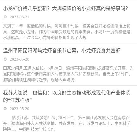
小龙虾价格几乎腰斩？大规模降价的小龙虾真的是好事吗？
2023-05-21
又到了一年一度最热的时候，每每这个时候一道美食就开始被逐渐推上餐
桌，这就是小龙虾，作为中国最受欢迎的夏季美食，小龙虾一度价格也是
水涨船高，不过今年小龙虾的价格却出现了大规
温州平阳昆阳湖屿龙虾音乐节启幕，小龙虾变身共富虾
2023-05-20
田家少闲月,五月人倍忙。5月20日，温州平阳昆阳湖屿龙虾音乐节开幕，为
昆阳镇湖屿村这个浙南美丽乡村带来高人气和农旅新风。当天上午8时许，
游客们陆续往湖屿村赶来，现场人声沸腾
我苏大咖说丨包信和：以良好生态推动形成现代化产业体系
的“江苏样板”
2023-05-20
情系江苏、共筑梦想！5月20日上午，第三届江苏发展大会在南京召
开，邀请海内外友人共话乡情、共谋发展。在江苏发展论坛上，中国科学
院院士、中国科技大学校长包