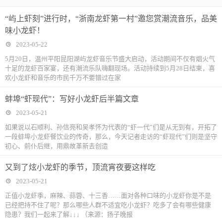
人”儿媳
服务周启动文
培栋梁
山东省职业技
消费”激活力!
文明旅游 人人
“屿上虾刻”进行时，“浙南龙虾第一村”邀您赏潮流音乐，品美
艺晚会成功举
能大赛动员部
瓯海开启消费
皆是“风景”
味小龙虾！
办
署会议
增长新赛道
2023-05-22
5月20日，温州平阳昆阳湖屿龙虾音乐节盛大启动，活动期间不仅有烟火气
十足的龙虾百家宴，还有潮流乐队嗨翻现场。活动持续到5月28日结束，喜
欢小龙虾和音乐的市民千万不要错过在家
蚌埠“虾现代”：写好小龙虾后半篇文章
2023-05-21
如果说以石顺利、孙信亮和吴孝怀为代表的“虾一代”们是从无到有，开拓了
一段蚌埠小龙虾餐饮业的传奇，那么，今天记者走访的“虾现代”们则是坚守
初心、前仆后继，用鼎故革新去创造
又到了炫小龙虾的季节，顶流宵夜要这样吃
2023-05-21
正值小龙虾季，麻辣、蒜蓉、十三香……面对各种口味的小龙虾你是不是
已经把持不住了呢？那么哪些人群不适宜吃小龙虾？吃多了会有哪些健康
隐患？我们一起来了解↓↓↓ （来源：扬子晚报