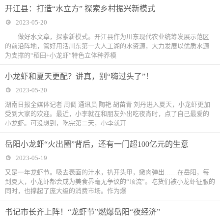
开江县：打造“水立方” 探索乡村振兴新模式
2023-05-20
做好水文章，探索新模式。开江县作为川东现代农业统筹发展示范区
的前沿阵地，管好用活川东第一大人工湖的水资源，大力发展以优质水源
为支撑的“稻田+小龙虾”特色立体种养模
小龙虾和夏天更配？讲真，别“嗨过头了”！
2023-05-20
湖南日报全媒体记者 周倜 通讯员 陶艳 胡苗青 刘丹进入夏天，小龙虾更加
受到大家的欢迎。最近，小李就在和朋友外出吃夜宵时，点了自己最爱的
小龙虾。可没想到，吃完第二天，小李就开
岳阳小龙虾“火出圈”背后，还有一门超100亿元的生意
2023-05-19
又是一年龙虾节。吸去表面的汁水，扒开头甲，嫩肉弹出……在岳阳，每
到夏天，小龙虾都会成为美食界毫无争议的“顶流”。吃货们被小龙虾征服的
同时，也撑起了庞大级的消费市场。作为爆
书记市长齐上阵！“龙虾节”燃爆岳阳“夜经济”