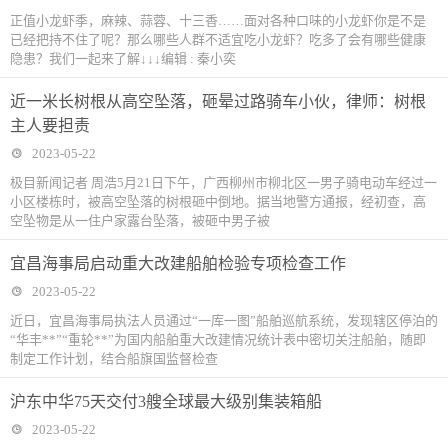
正值小龙虾季，麻辣、蒜蓉、十三香……面对各种口味的小龙虾你是不是
已经把持不住了呢？那么哪些人群不适宜吃小龙虾？吃多了会有哪些健康
隐患？我们一起来了解↓↓↓编辑 : 秦小奕
近一米长树根从高空坠落，砸晕过路骑车小伙，律师：树根
主人要担责
2023-05-22
极目新闻记者 周浩5月21日下午，广西柳州市柳北区一男子骑电动车经过一
小区楼栋时，被高空坠落的树根砸中倒地。据当地警方通报，经初查，高
空坠物是从一住户家露台坠落，被砸中男子被
宜昌海事局启动重大改建船舶检验专项检查工作
2023-05-22
近日，宜昌海事局执法人员通过“一库一图”船舶巡航系统，发现辖区停泊的
“华丰**”“重轮**”为国内船舶重大改建情况统计表中密切关注船舶，随即
制定工作计划，结合船旗国监督检查
沪东中华75天交付3艘全球最大级别集装箱船
2023-05-22