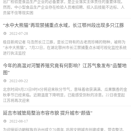
出厂检验是食品生产企业的必备要求，是企业落实主体责任的重要体现。
然而，中小型食品生产企业存在检验人员难招聘、招入后技能不达标、人
员留不住等现实困
“水中大熊猫”再现禁捕重点水域，长江鄂州段出现多只江豚
2022-07-28
极目新闻记者 马浩然长江江豚，是长江特有的古老而珍稀的物种，被称为
“水中大熊猫”。7月22日，在湖北鄂州市长江禁捕重点水域可视化监控系统
进行执法监控
今年的高温对河蟹养殖究竟有何影响？江苏气象发布“品蟹地
图”
2022-09-22
北京时间9月23日9时4分将迎来秋分节气，意味着收获满满、瓜果飘香的金
秋季节已经来临。近期温度下降明显，已能感受到秋的凉意。22日夜里起
江苏将再次迎来
延吉市城管局整治市容市貌 提升城市“颜值”
2022-08-17
为迎接延边朝鲜族自治州成立70周年, 巩固文明城市创建成果，营造整洁、