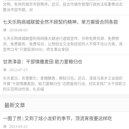
文明、有序的城市市容秩序。近日，延吉市城市管理行政执法局重拳出击
整治市容市貌，对
七天乐购商城联盟全然不顾契约精神，单方撕毁合同条款
2018-08-03
七天乐购商城联盟利用网络大肆进行虚假宣传，号称免费货源、免费物
流、免费服务、免费培训，让想创业又没有经验的人不得不信以为真，其
宣传口号“只需投资8800，终生事业拿回
甘肃漳县：干部情撒麦田 助力夏粮归仓
2022-07-25
炎炎夏日，农事繁忙；麦穗飘香，颗粒归仓。近日，漳县马泉乡工会组织
开展“干部情撒麦田，助力夏粮归仓”志愿服务行动，切实发挥广大干部职工
的示范带动作用，扎实细
最新文章
一图了然 | 又到了炫小龙虾的季节，顶流宵夜要这样吃
2023-05-22