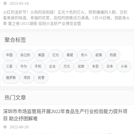
2023-05-18
火红的龙虾节！火热的岳阳城！五光十色的灯火，熙熙攘攘的人群，交织
着美食的味道、幸福的欢笑，岳阳的夜晚活力满满。5月18日晚，洞庭渔火
季·夏之夜-2023湖南·岳阳小龙虾产业博览会暨
聚合标签
中国
自己的
美国
亿元
都是
的人
疫情
的是
三星
华为
手机
企业
万元
这款
车型
日本
小米
俄罗斯
项目
民警
热门文章
深圳市市场监管局开展2022年食品生产行业检验能力提升项
目 助企纾困解难
2022-06-20