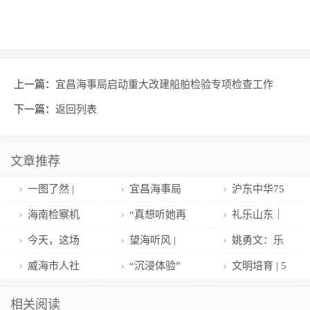
上一篇：
宜昌海事局启动重大改建船舶检验专项检查工作
下一篇：
返回列表
文章推荐
一图了然 |
宜昌海事局
沪东中华75
又到了炫小龙
启动重大改建
天交付3艘全
海南检察机
“真想听她再
礼乐山东｜
虾的季节，顶
船舶检验专项
球最大级别集
关依法对朱洪
叫我一声妈”，
烟台：【开放·
今天，这场
望海听风 |
姚勇文：乐
流宵夜要这样
检查工作
装箱船
山涉嫌受贿案
婆婆五年如一
融合·创新】首
活动在崇州举
难忘当年“抗
教善育润桃
威海市人社
“沉浸体验”
文明培育 | 5
吃
提起公诉
日照料“植物
届文化馆宣传
行
拐”
李，志存高远
局召开第一届
聚人气，“浪漫
月20日：带着
相关阅读