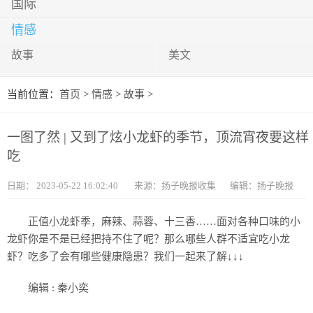
国际
情感
故事
美文
当前位置：
首页
>
情感
>
故事
>
一图了然 | 又到了炫小龙虾的季节，顶流宵夜要这样
吃
日期：
2023-05-22 16:02:40
来源：扬子晚报收集
编辑：扬子晚报
正值小龙虾季，麻辣、蒜蓉、十三香……面对各种口味的小
龙虾你是不是已经把持不住了呢？那么哪些人群不适宜吃小龙
虾？吃多了会有哪些健康隐患？我们一起来了解↓↓↓
编辑 : 秦小奕