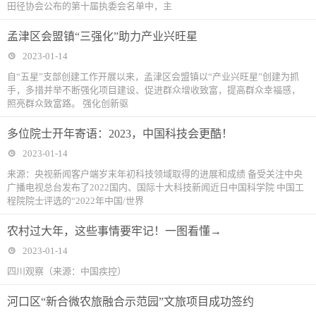
田径协会公布的第十届执委会名单中，主
孟津区会盟镇“三强化”助力产业兴旺星
2023-01-14
自“五星”支部创建工作开展以来，孟津区会盟镇以“产业兴旺星”创建为抓
手，多措并举不断强化项目建设、促进群众增收致富，提高群众幸福感，
照亮群众致富路。 强化创新驱
多位院士开年寄语：2023，中国科技会更酷！
2023-01-14
来源：央视新闻客户端岁末年初科技领域取得的进展和成绩 备受关注中央
广播电视总台发布了2022国内、国际十大科技新闻近日中国科学院 中国工
程院院士评选的“2022年中国/世界
农村过大年，这些事情要牢记！一图看懂→
2023-01-14
四川观察（来源：中国疾控）
河口区“新合微农旅融合示范园”文旅项目成功签约