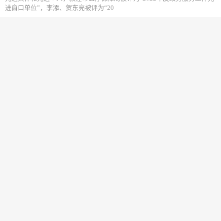
进窗口单位”，李添、贺东亮被评为“20