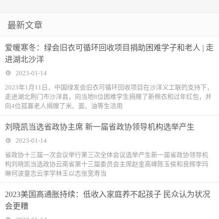
最新文章
爱暖寒冬：绿会旧衣可循环回收项目捐助困难学子和老人 | 走
进湖北沙洋
2023-01-14
2023年1月11日，中国绿发会旧衣可循环回收项目在沙洋义工联的支持下，
走进湖北荆门市沙洋县，向当地8位困难学生捐赠了新棉衣和过年红包，并
向4位孤寡老人捐赠了米、面、油等生活用
刘晓凯当选省政协主席 新一届省政协领导机构选举产生
2023-01-14
省政协十三届一次会议举行第三次全体会议选举产生新一届省政协领导机
构刘晓凯当选政协云南省第十三届委员会主席赵金高峰陈玉侯和良辉李玛
琳何波童志云李学林王以志张宽寿当
2023美国高通胀持续：低收入家庭养不起孩子 民众认为状况
会更糟