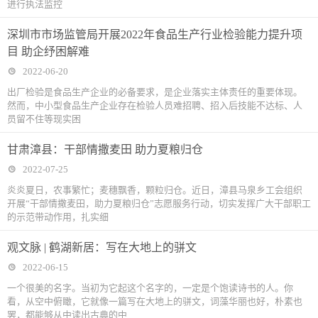
进行执法监控
深圳市市场监管局开展2022年食品生产行业检验能力提升项
目 助企纾困解难
2022-06-20
出厂检验是食品生产企业的必备要求，是企业落实主体责任的重要体现。
然而，中小型食品生产企业存在检验人员难招聘、招入后技能不达标、人
员留不住等现实困
甘肃漳县：干部情撒麦田 助力夏粮归仓
2022-07-25
炎炎夏日，农事繁忙；麦穗飘香，颗粒归仓。近日，漳县马泉乡工会组织
开展“干部情撒麦田，助力夏粮归仓”志愿服务行动，切实发挥广大干部职工
的示范带动作用，扎实细
观文脉 | 鹤湖新居：写在大地上的骈文
2022-06-15
一个很美的名字。当初为它起这个名字的，一定是个饱读诗书的人。你
看，从空中俯瞰，它就像一篇写在大地上的骈文，词藻华丽也好，朴素也
罢，都能够从中读出古典的中