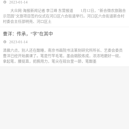
2023-01-14
大众网·海报新闻记者 李江峰 东营报道 1月12日，“新合微农旅融合
示范园”文旅项目签约仪式在河口区六合街道举行。河口区六合街道新合村
村委会主任邵明亮、河口区土
曹洋：传承，“字”在其中
2023-01-14
清晨六点，别人还在酣睡，南京书画院书法篆刻研究所所长、艺委会委员
曹洋已经开始晨课了。笔是竹竿毛笔，墨由烟胶炼成，浓浓地磨好一砚，
拿起笔，腰挺直，扼腕用力，笔尖在砚台里一舔，笔酣墨