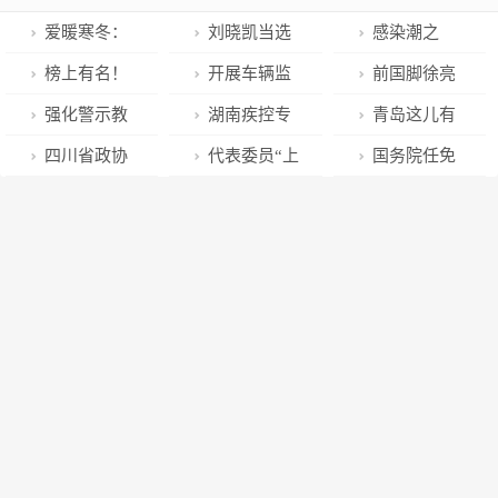
爱暖寒冬：
刘晓凯当选
感染潮之
绿会旧衣可循
省政协主席 新
下，一线医生
榜上有名！
开展车辆监
前国脚徐亮
环回收项目捐
一届省政协领
的科普有多重
敦煌市医保局
督检查 筑牢清
误食“开塞露”
强化警示教
湖南疾控专
青岛这儿有
助困难学子和
导机构选举产
要
获先进窗口单
正廉洁防线
住院，称妻子
育，敲响廉洁
家：“乙类乙
N种可能玩转
四川省政协
代表委员“上
国务院任免
老人 | 走进湖
生
位
错当成口服药
警钟
管”后，当前的
好运中国年，
委员建议暂时
新”了｜让城市
国家工作人
北沙洋
拿给自己
防控重点是→
保证每一种都
取消男女生长
有爱无“碍”
员：郑雁雄任
很精彩！
跑
香港中联办主
任