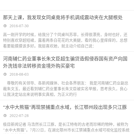
那天上课，我发现女同桌竟将手机调成震动夹在大腿根处
2016-07-30
高一刚开学的时候，给我分了个同桌叫苏菲，长得很漂亮，身材也好，还
特别喜欢穿超短裙，露着两条白花花的大美腿，看的我心里痒痒的，总想
着要能摸摸该多好。我挺喜欢她，就主动介绍自己说：
河南辅仁药业董事长朱文臣超生骗贷造假侵吞国有资产向国
外洗钱非法转移资金境外购买豪宅
2018-08-03
尊敬的有关领导、各新闻媒体、社会各界朋友： 我是河南辅仁药业副总
裁朱文玉，最近看到辅仁药业董事长朱文臣被实名举报，思考良久，良心
让我决定站出来说明事实真相，为正义的行
“水中大熊猫”再现禁捕重点水域，长江鄂州段出现多只江豚
2022-07-28
极目新闻记者 马浩然长江江豚，是长江特有的古老而珍稀的物种，被称为
“水中大熊猫”。7月22日，在湖北鄂州市长江禁捕重点水域可视化监控系统