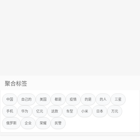
聚合标签
中国
自己的
美国
都是
疫情
的是
的人
三星
手机
华为
亿元
这款
车型
小米
日本
万元
俄罗斯
企业
荣耀
民警