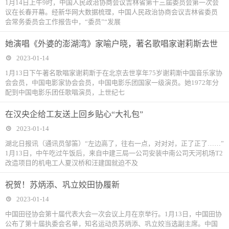
1月14日上午9时，中国人民政治协商会议吉林省第十三届委员会第一次会
议在长春开幕。经新华网大数据梳理，中国人民政治协商会议吉林省委员
会常务委员会工作报告中，“委员”“发展
她演唱《外婆的澎湖湾》家喻户晓，著名歌唱家谢莉斯去世
2023-01-14
1月13日下午著名歌唱家谢莉斯于在北京去世享年75岁谢莉斯中国音乐家协
会会员，中国电影家协会会员，中国电影乐团国家一级演员。她1972年分
配到中国电影乐团任歌唱演员，上世纪七
在汉央企给工友送上回乡贴心“大礼包”
2023-01-14
湖北日报讯（通讯员邹笛）“左边高了，往右一点，对对对，正了正了……”
1月13日，中午吃过午饭后，来自中建三局一公司安装中南公司天河机场T2
改造项目的机电工人夏汉桥和汪建国就迫不及
祝贺！苏炳添、巩立姣田协履新
2023-01-14
中国田径协会第十届代表大会一次会议上月在京举行。1月13日，中国田协
公布了第十届执委会名单，知名运动员苏炳添、巩立姣当选副主席。中国