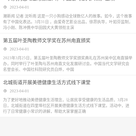
2023-04-01
潮新闻 记者 沈听雨 这是一只小狗感动全球数亿人的故事。如今，这个故事
有了中国化表达。3月31日 ，由爱奇艺影业出品，徐昂执导，叶如芬监制，
冯小刚、陈冲携中华田园犬大黄领衔主演
第五届叶圣陶教师文学奖在苏州甪直颁奖
2023-04-01
2023年3月25日，第五届叶圣陶教师文学奖颁奖典礼在苏州吴中区甪直镇举
办，同时举行了叶圣陶与苏州甪直文化发展研讨会。中国当代文学研究会
名誉会长、中国社科院研究员白烨，中国
北城街道开展美德健康生活方式线下课堂
2023-04-01
为了更好地推动美德健康生活理念，让居民享受健康的生活品质，3月28
日，北城街道在四里埠社区开展美德健康生活方式线下课堂。活动中，进
行了日常健康小常识的讲解，帮助大家掌握正确