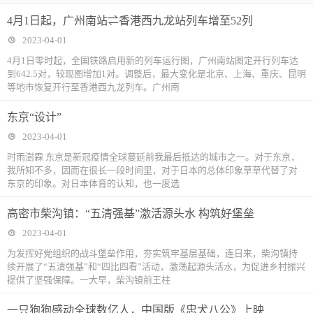
4月1日起，广州南站⇌香港西九龙站列车增至52列
2023-04-01
4月1日零时起，全国铁路启用新的列车运行图，广州南站图定开行列车达
到642.5对，较现图增加1对。调整后，最大变化是北京、上海、重庆、昆明
等地市恢复开行至香港西九龙列车。广州南
东京“设计”
2023-04-01
时雨澍霖 东京是新冠疫情全球蔓延前我最后抵达的城市之一。对于东京，
我所知不多，因而在很长一段时间里，对于日本的总体印象草草代替了对
东京的印象。对日本体育的认知，也一度选
高密市柴沟镇：“五清强基”激活源头水 构筑好堡垒
2023-04-01
为发挥好党组织的战斗堡垒作用，夯实筑牢基层基础，连日来，柴沟镇持
续开展了“五清强基”和“四比四看”活动，激荡起源头活水，为促进乡村振兴
提供了坚强保障。一大早，柴沟镇前王柱
一只狗狗感动全球数亿人，中国版《忠犬八公》上映