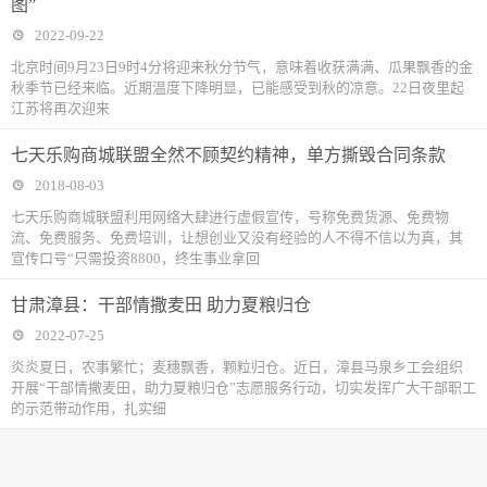
图”
2022-09-22
北京时间9月23日9时4分将迎来秋分节气，意味着收获满满、瓜果飘香的金
秋季节已经来临。近期温度下降明显，已能感受到秋的凉意。22日夜里起
江苏将再次迎来
七天乐购商城联盟全然不顾契约精神，单方撕毁合同条款
2018-08-03
七天乐购商城联盟利用网络大肆进行虚假宣传，号称免费货源、免费物
流、免费服务、免费培训，让想创业又没有经验的人不得不信以为真，其
宣传口号“只需投资8800，终生事业拿回
甘肃漳县：干部情撒麦田 助力夏粮归仓
2022-07-25
炎炎夏日，农事繁忙；麦穗飘香，颗粒归仓。近日，漳县马泉乡工会组织
开展“干部情撒麦田，助力夏粮归仓”志愿服务行动，切实发挥广大干部职工
的示范带动作用，扎实细