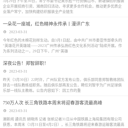
3月29日下午至30日，常宁市委书记吴乐胜一行到佛山市、新塘镇纺织服装
企业开展招商引资、湘商回归活动，寻求更多合作机会，推动更多优质企
业落户常宁，加快构建纺织服装全产业链生
一朵花一座城，红色精神永传承丨漫评广东
2023-03-31
今年红色的木棉花别样生动。自3月1日起，由中共广州市委宣传部牵头的
“英雄花开英雄城——2023广州传承弘扬红色文化系列活动”陆续开展。作
为系列活动之一，29日下午，广州“英雄
深夜公告！郑智辞职！
2023-03-31
昨天（3月30日）22时许，广州队官方发布公告，俱乐部同意郑智教练团队
辞去一线队教练组职务。随后俱乐部再发公告，聘任刘智宇为广州足球俱
乐部一线队主教练。公告内容如下：因工作的重
750万人次 长三角铁路本周末将迎春游客流最高峰
2023-03-31
潮新闻 通讯员 胡晓炜 记者 张帆记者31日从中国铁路上海局集团有限公司
获悉，本周末（3月31日至4月2日），长三角铁路将迎来春游运输客流最高