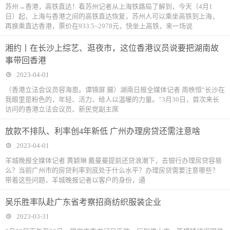
苏州→香港，高铁直达！看苏州记者从上海铁路局了解到，今天（4月1
日）起，上海与香港之间的高铁直达恢复，苏州人可以乘坐高铁到上海，
再换乘直达香港，票价在933.5~2978元，快坐上高铁，来一场说
湘约丨在长沙上综艺、逛夜市，这位香港议员说要把湖南故
事带回香港
2023-04-01
（香港立法会议员容海恩。谭锦屏 摄）湖南日报全媒体记者 周帙恒“长沙在
我眼里是粉色的，年轻、活力、给人以温暖的力量。”3月30日，首次来长
访问的香港立法会议员、新民党副主席
放款不排队、利率创4年新低 广州办理房贷还需注意啥
2023-04-01
羊城晚报全媒体记者 黄颖琳 戴曼曼提前还贷浪潮下，去银行办理房贷容易
么？当前广州市的房贷利率到底处于什么水平？办理房贷需要注意哪些？
带着这些问题，羊城晚报记者以客户的身份，通
吴乐胜率队赴广东省考察招商纺织服装企业
2023-03-31