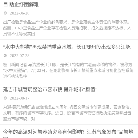
目 助企纾困解难
2022-06-20
出厂检验是食品生产企业的必备要求，是企业落实主体责任的重要体现。
然而，中小型食品生产企业存在检验人员难招聘、招入后技能不达标、人
员留不住等现实困
“水中大熊猫”再现禁捕重点水域，长江鄂州段出现多只江豚
2022-07-28
极目新闻记者 马浩然长江江豚，是长江特有的古老而珍稀的物种，被称为
“水中大熊猫”。7月22日，在湖北鄂州市长江禁捕重点水域可视化监控系统
进行执法监控
延吉市城管局整治市容市貌 提升城市“颜值”
2022-08-17
为迎接延边朝鲜族自治州成立70周年, 巩固文明城市创建成果，营造整洁、
文明、有序的城市市容秩序。近日，延吉市城市管理行政执法局重拳出击
整治市容市貌，对
今年的高温对河蟹养殖究竟有何影响？江苏气象发布“品蟹地