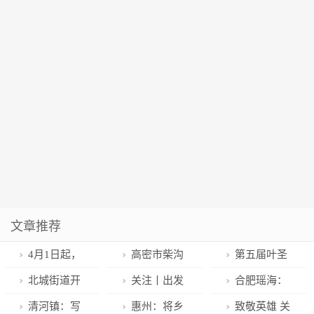
文章推荐
4月1日起，
高密市柴沟
第五届叶圣
广州南站⇌香
镇：“五清强
陶教师文学奖
北城街道开
关注丨出发
​合肥瑶海：
港西九龙站列
基”激活源头水
在苏州甪直颁
展美德健康生
吧，周末！长
倡导文明安全
清河镇：写
惠州：将乡
致敬英雄 关