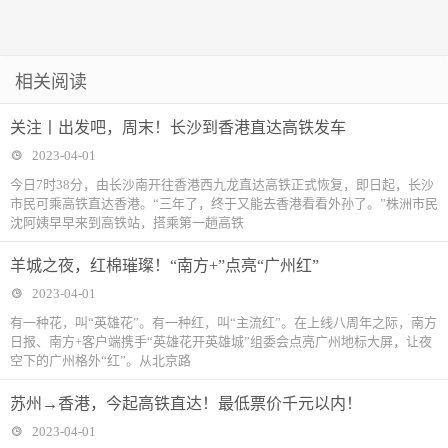
相关阅读
关注丨出发吧，周末！长沙到香港直达高铁发车
2023-04-01
今日7时38分，由长沙南开往香港西九龙直达高铁正式恢复，即日起，长沙
市民可乘高铁直达香港。“三年了，终于又能去香港看看外孙了。”株洲市民
沈阿姨早早来到高铁站，搭乘第一趟高铁
​羊城之夜，红棉璀璨！“南方+”点亮“广州红”
2023-04-01
有一种花，叫“英雄花”。有一种红，叫“主流红”。在上线八周年之际，南方
日报、南方+客户端携手“英雄花开英雄城”组委会点亮广州地标大屏，让夜
空下的广州格外“红”。从北京路
苏州→香港，今起高铁直达！最低票价千元以内！
2023-04-01