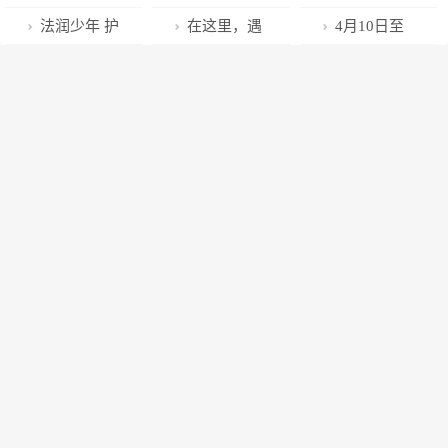
车增至52列
构筑好堡垒
奖
活方式线下课
沙到香港直达
出行，共创和
好民生答卷 托
村“文明指数”
爱烈属—清河
法润少年 护
在这里，遇
4月10日至
堂
高铁发车
谐交通环境
起群众幸福生
化为百姓“幸福
镇开展慰问烈
航未来—清河
见美好
25日进行！体
活
指数”
属志愿服务活
镇开展全环境
育专业测试安
动
立德树人普法
排来了
宣传进校园活
动