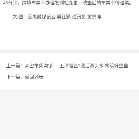
45分钟。跨境车票不办理发到站变更，改签后的车票不得退票。
文/图：番禺融媒记者 吴红颖 通讯员 黄惠萍
上一篇：
高密市柴沟镇：“五清强基”激活源头水 构筑好堡垒
下一篇：
返回列表