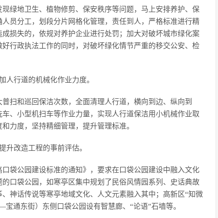
发现绿地卫生、植物修剪、保安秩序等问题，马上安排养护、保
确人员分工，划段分片网格化管理，责任到人，严格标准进行精
造成损失的，依规对养护企业进行处罚；加大对破坏城市绿化案
做好行政执法工作的同时，对破坏绿化情节严重的移交公安、检
增加人行道的机械化作业力度。
大普扫和巡回保洁次数，全面清理人行道，横向到边、纵向到
洗车、小型机扫车等作业力量，实现人行道保洁用小机械作业取
度和力度，坚持精细管理，提升管理标准。
强提升改造工程的事前评估。
高口袋公园建设标准的通知》，要求在口袋公园建设中融入文化
题的口袋公园，如寒亭区集中规划了民俗风情园系列、史话典故
筝、神话传说等寒亭地域文化、人文元素融入其中；高新区“知微
—宝通东街）东侧口袋公园设有智慧廊、“论语”石墙等。