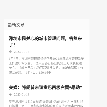
最新文章
潍坊市民关心的城市管理问题，答复来
了！
2023-01-13
1月7日，市城市管理局组织召开2022年度城市管理系统
工作述职评议会，6位来自各行各业的第三方代表受邀
参会，并就自己关心的问题进行提问，向城市管理工作
建言献策。1月12日，记者对市
美媒：特朗普未谴责巴西极右翼“暴动”
2023-01-13
参考消息网1月10日报道 据美国《新闻周刊》网站1月9
日报道，对于巴西前总统博索纳罗的支持者袭击巴西政