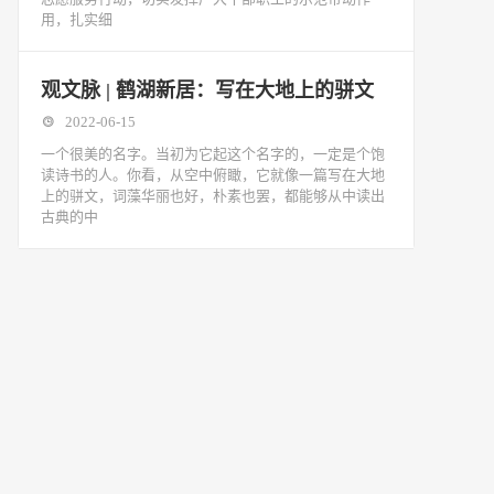
用，扎实细
观文脉 | 鹤湖新居：写在大地上的骈文
2022-06-15
一个很美的名字。当初为它起这个名字的，一定是个饱
读诗书的人。你看，从空中俯瞰，它就像一篇写在大地
上的骈文，词藻华丽也好，朴素也罢，都能够从中读出
古典的中