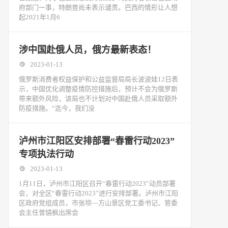
府部门一事，特朗普尚未表示谴责。巴西的情形让人想
起2021年1月6
涉中国赴俄人员，俄方最新表态！
2023-01-13
俄罗斯消费者权益保护和公益监督局局长波波娃12日表
示，中国优化调整疫情防控措施后，预计不会为俄罗斯
带来额外风险，该局也不计划对中国赴俄人员采取额外
防疫措施。“迄今，我们没
泸州市江阳区安排部署“春雷行动2023”
专项执法行动
2023-01-13
1月11日，泸州市江阳区召开“春雷行动2023”动员部署
会，对全区“春雷行动2023”进行安排部署。泸州市江阳
区政府党组成员，市张坝—方山景区党工委书记、管委
会主任曾镜枫出席会