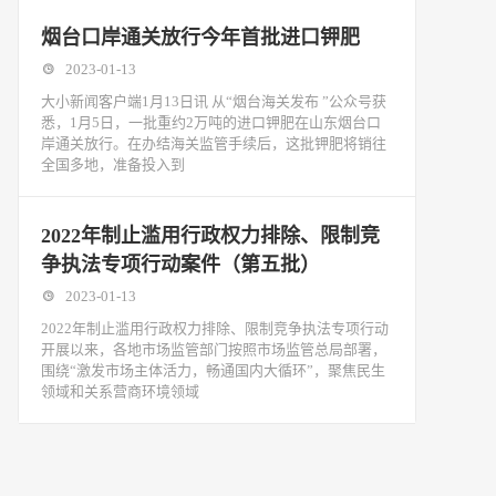
烟台口岸通关放行今年首批进口钾肥
2023-01-13
大小新闻客户端1月13日讯 从“烟台海关发布 ”公众号获
悉，1月5日，一批重约2万吨的进口钾肥在山东烟台口
岸通关放行。在办结海关监管手续后，这批钾肥将销往
全国多地，准备投入到
2022年制止滥用行政权力排除、限制竞
争执法专项行动案件（第五批）
2023-01-13
2022年制止滥用行政权力排除、限制竞争执法专项行动
开展以来，各地市场监管部门按照市场监管总局部署，
围绕“激发市场主体活力，畅通国内大循环”，聚焦民生
领域和关系营商环境领域