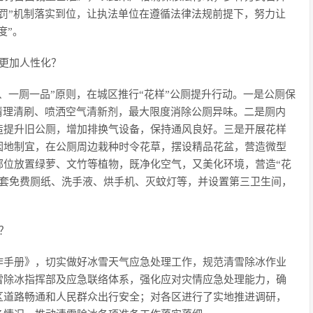
罚”机制落实到位，让执法单位在遵循法律法规前提下，努力让
度”。
更加人性化？
、一厕一品”原则，在城区推行“花样”公厕提升行动。一是公厕保
清理清刷、喷洒空气清新剂，最大限度消除公厕异味。二是厕内
造提升旧公厕，增加排换气设备，保持通风良好。三是开展花样
因地制宜，在公厕周边栽种时令花草，摆设精品花盆，营造微型
部位放置绿萝、文竹等植物，既净化空气，又美化环境，营造“花
配套免费厕纸、洗手液、烘手机、灭蚊灯等，并设置第三卫生间，
。
？
作手册》，切实做好冰雪天气应急处理工作，规范清雪除冰作业
雪除冰指挥部及应急联络体系，强化应对灾情应急处理能力，确
区道路畅通和人民群众出行安全；对各区进行了实地推进调研，