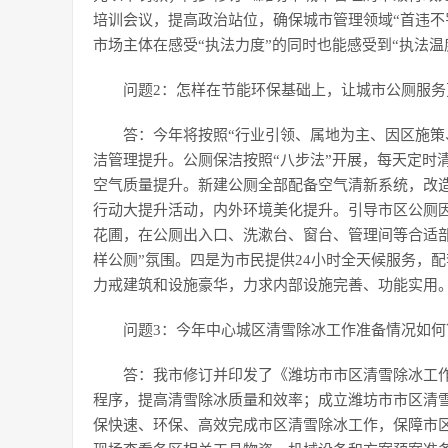
培训会议，提高政治站位，确保城市管理领域“首违不
市场主体在感受“执法力度”的同时也能感受到“执法温
问题2：怎样在节能环保基础上，让城市公厕服务
答：今年将按照“行业引领、属地为主、因区施策
洁管理提升。公厕保洁按照“八步法”开展，每天定时
空气质量提升。新建公厕全部配备空气清新系统，改
行动大提升活动，内外环境美化提升。引导市区公厕
花圃，在公厕出入口、洗漱台、窗台、管理间等合适
样公厕”氛围。四是为市民提供24小时全天候服务，
力戒建筑和设施豪华，力求内部设施完善、功能实用
问题3：今年中心城区清雪除冰工作准备情况如何
答：我市修订并印发了《潍坊市市区清雪除冰工
程序，提高清雪除冰质量和效率；成立潍坊市市区清
保快速、环保、高效完成市区清雪除冰工作，保障市