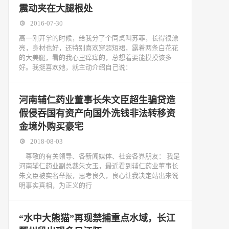
震动夹在大腿根处
2016-07-30
高一刚开学的时候，给我分了个同桌叫苏菲，长得很漂
亮，身材也好，还特别喜欢穿超短裙，露着两条白花花
的大美腿，看的我心里痒痒的，总想着要能摸摸该多
好。我挺喜欢她，就主动介绍自己说：
河南辅仁药业董事长朱文臣超生骗贷造
假侵吞国有资产向国外洗钱非法转移资
金境外购买豪宅
2018-08-03
尊敬的有关领导、各新闻媒体、社会各界朋友： 我是
河南辅仁药业副总裁朱文玉，最近看到辅仁药业董事长
朱文臣被实名举报，思考良久，良心让我决定站出来说
明事实真相，为正义的行
“水中大熊猫”再现禁捕重点水域，长江