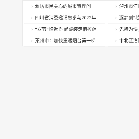
潍坊市民关心的城市管理问
泸州市江
题，答复来了！
动2023”
四川省消委邀请您参与2022年
逐梦创“芯
度消费者满意度问卷调查
客”李永卫
“双节”临近 时尚藏装走俏拉萨
先睹为快
市场
美奂
莱州市：加快重返烟台第一梯
市北区洛
队
磨写春联 
春书廉洁活