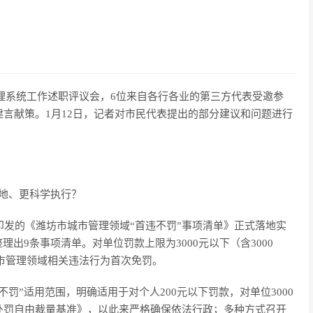
管理系统工作述职评议会，6位来自各行各业的第三方代表受邀参
言献策。1月12日，记者对市民代表提出的部分建议和问题进行
落地、更科学执行？
印发的《潍坊市城市管理领域“首违不罚”事项清单》正式落地实
出9条事项清单。对单位罚款上限为3000元以下（含3000
城市管理领域相关违法行为首次免罚。
”适用范围，明确适用于对个人200元以下罚款，对单位3000
处罚自由裁量基准》，以此来严格确保依法行政；多种方式召开