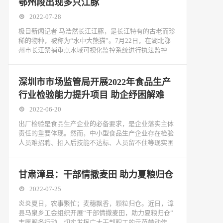
鄂州段出现多只江豚
2022-07-28
极目新闻记者 马浩然长江江豚，是长江特有的古老而珍
稀的物种，被称为“水中大熊猫”。7月22日，在湖北鄂
州市长江禁捕重点水域可视化监控系统进行执法监控
深圳市市场监管局开展2022年食品生产
行业检验能力提升项目 助企纾困解难
2022-06-20
出厂检验是食品生产企业的必备要求，是企业落实主体
责任的重要体现。然而，中小型食品生产企业存在检验
人员难招聘、招入后技能不达标、人员留不住等现实困
甘肃漳县：干部情撒麦田 助力夏粮归仓
2022-07-25
炎炎夏日，农事繁忙；麦穗飘香，颗粒归仓。近日，漳
县马泉乡工会组织开展“干部情撒麦田，助力夏粮归仓”
志愿服务行动，切实发挥广大干部职工的示范带动作