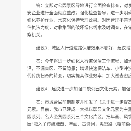
答：立即对公园景区绿地进行全面检查排查，对
安企业进行全面彻底整改；强化检查督导，进一步明
细化养护作业，常态化保持管理效果。对因管理不善
件执法力度，对收集到的破坏绿化线索及时调查，在
察机关。
建议3：城区人行道道路保洁效果不够好，建议
答：今年将进一步细化人行道保洁工作流程，加
沿，不漏盲区、不留隐患；增设快速保洁车、小型冲
代传统扫帚的转变，切实提高作业效率；加大巡查密
建议4：建议进一步加强口袋公园文化元素，加
答：市城管局前期制定并印发了《关于进一步提
元素。目前，我市已建成一大批以彰显文化元素为主
园系列、名人圣贤园系列三个文化片区，把年画、风
园”融入了传统雕塑、年画、古诗词，惠贤路（樱前街