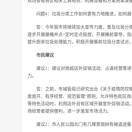
现场查看各区相关工具物资、机械设备和方案预案准
问题4：垃圾分类工作如何更有力地推进，如何避
答：今年我市将继续加大宣传力度，普及垃圾分
逐步开展撤桶并点+定时定点投放，开展桶前督导，
提升厨余垃圾处理能力，积极开展餐前垃圾分类试点
市民建议
建议1：建议对商超店外促销活动、占道经营等
力。
答：之前，市城管局已研究出台《关于疫情防控
度放开、有序经营、规范管理”原则，允许特色街区
等特色活动时，利用店外自有区域开展室外促销活动
场经营者提供便利，进一步激发市场活力。
建议2：市人民公园北门有几棵景观树有被盗迹