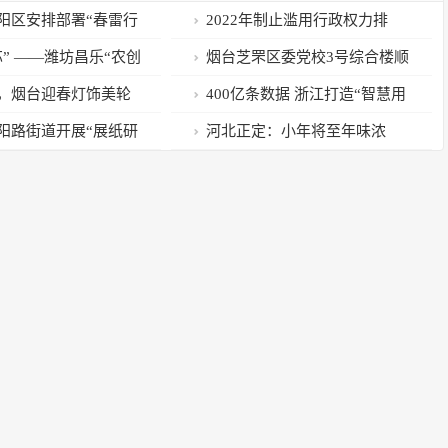
阳区安排部署“春雷行
2022年制止滥用行政权力排
专项执法行动
除、限制竞争执法专项行动案件
” ——潍坊昌乐“农创
烟台芝罘区委党校3号综合楼顺
（第五批）
的创业故事
利封顶
，烟台迎春灯饰美轮
400亿条数据 浙江打造“智慧用
能”高地
阳路街道开展“展纸研
河北正定：小年将至年味浓
翰墨飘香迎新春”迎新
动